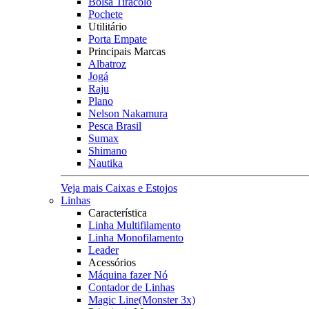
Bolsa Tiracolo
Pochete
Utilitário
Porta Empate
Principais Marcas
Albatroz
Jogá
Raju
Plano
Nelson Nakamura
Pesca Brasil
Sumax
Shimano
Nautika
Veja mais Caixas e Estojos
Linhas
Característica
Linha Multifilamento
Linha Monofilamento
Leader
Acessórios
Máquina fazer Nó
Contador de Linhas
Magic Line(Monster 3x)