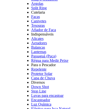
Argolas
Split Ring
Cutelaria
Facas
Canivetes
Tesouras
Afiador de Faca
Indispensáveis
Alicates
Aeradores
Balanças
Lanternas
Passaguá (Puça)
Régua para Medir Peixe
Para o Pescador
Repelente
Protetor Solar
Capa de Chuva
Diversos
Down Shot
Stop Line
Luvas para encastoar
Encastoador
Luz Química
Elástico para Isca Natural