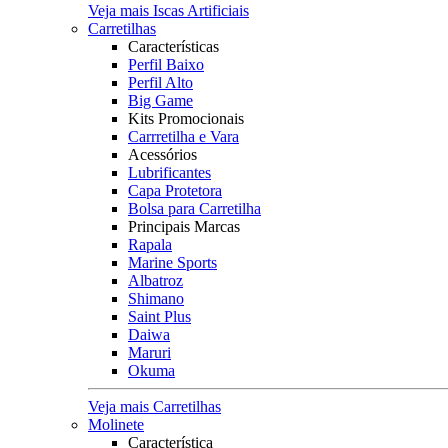
Veja mais Iscas Artificiais
Carretilhas
Características
Perfil Baixo
Perfil Alto
Big Game
Kits Promocionais
Carrretilha e Vara
Acessórios
Lubrificantes
Capa Protetora
Bolsa para Carretilha
Principais Marcas
Rapala
Marine Sports
Albatroz
Shimano
Saint Plus
Daiwa
Maruri
Okuma
Veja mais Carretilhas
Molinete
Característica