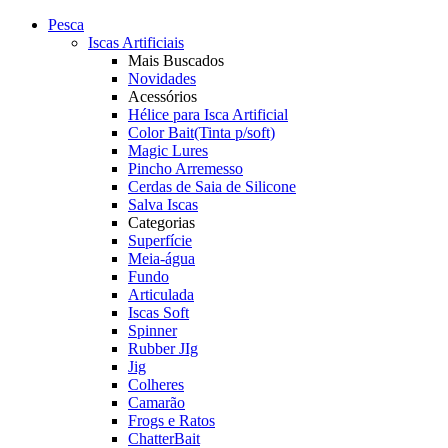
Pesca
Iscas Artificiais
Mais Buscados
Novidades
Acessórios
Hélice para Isca Artificial
Color Bait(Tinta p/soft)
Magic Lures
Pincho Arremesso
Cerdas de Saia de Silicone
Salva Iscas
Categorias
Superfície
Meia-água
Fundo
Articulada
Iscas Soft
Spinner
Rubber JIg
Jig
Colheres
Camarão
Frogs e Ratos
ChatterBait