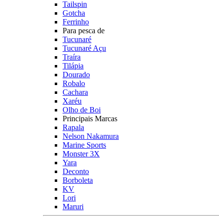
Tailspin
Gotcha
Ferrinho
Para pesca de
Tucunaré
Tucunaré Açu
Traíra
Tilápia
Dourado
Robalo
Cachara
Xaréu
Olho de Boi
Principais Marcas
Rapala
Nelson Nakamura
Marine Sports
Monster 3X
Yara
Deconto
Borboleta
KV
Lori
Maruri