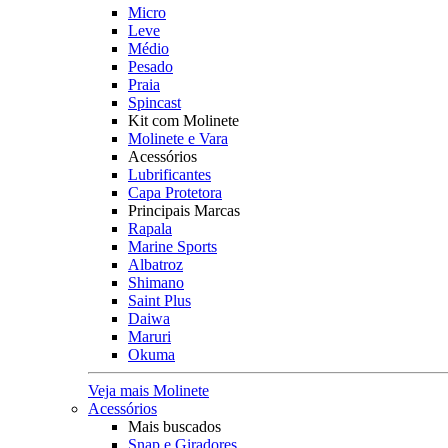
Micro
Leve
Médio
Pesado
Praia
Spincast
Kit com Molinete
Molinete e Vara
Acessórios
Lubrificantes
Capa Protetora
Principais Marcas
Rapala
Marine Sports
Albatroz
Shimano
Saint Plus
Daiwa
Maruri
Okuma
Veja mais Molinete
Acessórios
Mais buscados
Snap e Giradores