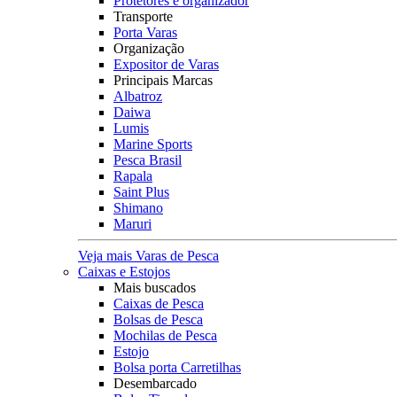
Protetores e organizador
Transporte
Porta Varas
Organização
Expositor de Varas
Principais Marcas
Albatroz
Daiwa
Lumis
Marine Sports
Pesca Brasil
Rapala
Saint Plus
Shimano
Maruri
Veja mais Varas de Pesca
Caixas e Estojos
Mais buscados
Caixas de Pesca
Bolsas de Pesca
Mochilas de Pesca
Estojo
Bolsa porta Carretilhas
Desembarcado