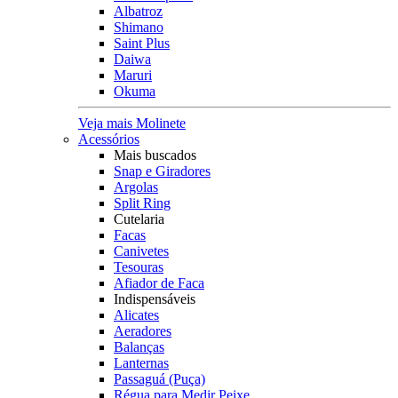
Albatroz
Shimano
Saint Plus
Daiwa
Maruri
Okuma
Veja mais Molinete
Acessórios
Mais buscados
Snap e Giradores
Argolas
Split Ring
Cutelaria
Facas
Canivetes
Tesouras
Afiador de Faca
Indispensáveis
Alicates
Aeradores
Balanças
Lanternas
Passaguá (Puça)
Régua para Medir Peixe