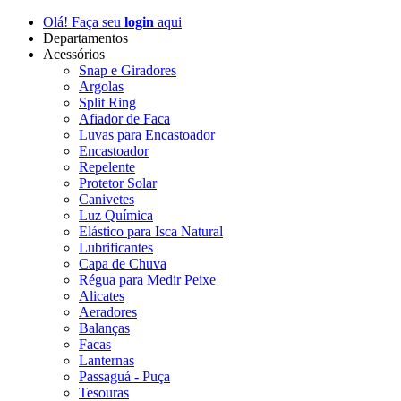
Olá! Faça seu
login
aqui
Departamentos
Acessórios
Snap e Giradores
Argolas
Split Ring
Afiador de Faca
Luvas para Encastoador
Encastoador
Repelente
Protetor Solar
Canivetes
Luz Química
Elástico para Isca Natural
Lubrificantes
Capa de Chuva
Régua para Medir Peixe
Alicates
Aeradores
Balanças
Facas
Lanternas
Passaguá - Puça
Tesouras