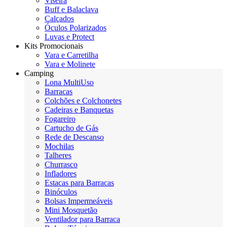
Viseira
Buff e Balaclava
Calçados
Óculos Polarizados
Luvas e Protect
Kits Promocionais
Vara e Carretilha
Vara e Molinete
Camping
Lona MultiUso
Barracas
Colchões e Colchonetes
Cadeiras e Banquetas
Fogareiro
Cartucho de Gás
Rede de Descanso
Mochilas
Talheres
Churrasco
Infladores
Estacas para Barracas
Binóculos
Bolsas Impermeáveis
Mini Mosquetão
Ventilador para Barraca