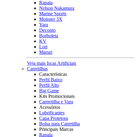
Rapala
Nelson Nakamura
Marine Sports
Monster 3X
Yara
Deconto
Borboleta
KV
Lori
Maruri
Veja mais Iscas Artificiais
Carretilhas
Características
Perfil Baixo
Perfil Alto
Big Game
Kits Promocionais
Carrretilha e Vara
Acessórios
Lubrificantes
Capa Protetora
Bolsa para Carretilha
Principais Marcas
Rapala