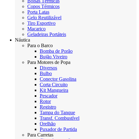
Bolsas Térmicas
Copos Térmicos
Porta Latas
Gelo Reutilizável
Tiro Esportivo
Maçarico
Geladeiras Portáteis
Náutica
Para o Barco
Bomba de Porão
Bujão Viveiro
Para Motores de Popa
Diversos
Bulbo
Conector Gasolina
Corta Circuito
Kit Mangueira
Pescador
Rotor
Registro
Tampa do Tanque
Transf. Combustível
Orelhão
Puxador de Partida
Para Carretas