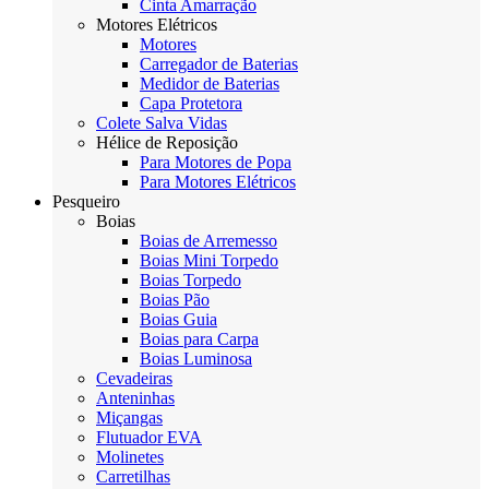
Cinta Amarração
Motores Elétricos
Motores
Carregador de Baterias
Medidor de Baterias
Capa Protetora
Colete Salva Vidas
Hélice de Reposição
Para Motores de Popa
Para Motores Elétricos
Pesqueiro
Boias
Boias de Arremesso
Boias Mini Torpedo
Boias Torpedo
Boias Pão
Boias Guia
Boias para Carpa
Boias Luminosa
Cevadeiras
Anteninhas
Miçangas
Flutuador EVA
Molinetes
Carretilhas