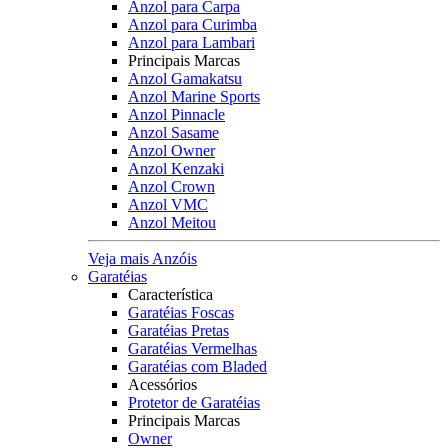
Anzol para Carpa
Anzol para Curimba
Anzol para Lambari
Principais Marcas
Anzol Gamakatsu
Anzol Marine Sports
Anzol Pinnacle
Anzol Sasame
Anzol Owner
Anzol Kenzaki
Anzol Crown
Anzol VMC
Anzol Meitou
Veja mais Anzóis
Garatéias
Característica
Garatéias Foscas
Garatéias Pretas
Garatéias Vermelhas
Garatéias com Bladed
Acessórios
Protetor de Garatéias
Principais Marcas
Owner