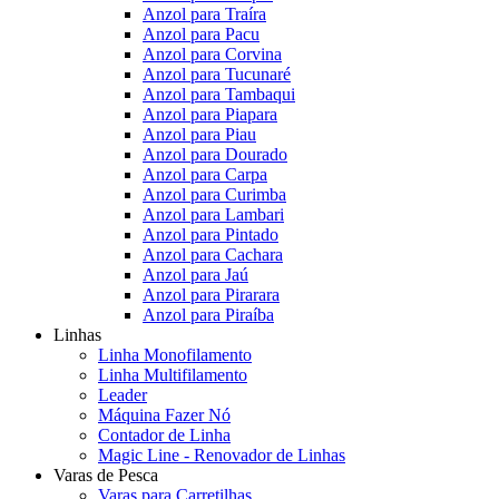
Anzol para Traíra
Anzol para Pacu
Anzol para Corvina
Anzol para Tucunaré
Anzol para Tambaqui
Anzol para Piapara
Anzol para Piau
Anzol para Dourado
Anzol para Carpa
Anzol para Curimba
Anzol para Lambari
Anzol para Pintado
Anzol para Cachara
Anzol para Jaú
Anzol para Pirarara
Anzol para Piraíba
Linhas
Linha Monofilamento
Linha Multifilamento
Leader
Máquina Fazer Nó
Contador de Linha
Magic Line - Renovador de Linhas
Varas de Pesca
Varas para Carretilhas