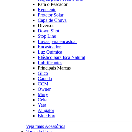
Para o Pescador
Repelente
Protetor Solar
Capa de Chuva
Diversos
Down Shot
Stop Line
Luvas para encastoar
Encastoador
Luz Química
Elástico para Isca Natural
Lubrificantes
Principais Marcas
Glico
Capella
CCM
Owner
Mury
Celta
Yara
Alligator
Blue Fox
Veja mais Acessórios
Varas de Pesca