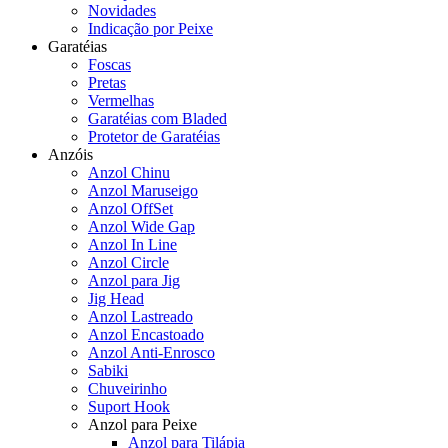
Novidades
Indicação por Peixe
Garatéias
Foscas
Pretas
Vermelhas
Garatéias com Bladed
Protetor de Garatéias
Anzóis
Anzol Chinu
Anzol Maruseigo
Anzol OffSet
Anzol Wide Gap
Anzol In Line
Anzol Circle
Anzol para Jig
Jig Head
Anzol Lastreado
Anzol Encastoado
Anzol Anti-Enrosco
Sabiki
Chuveirinho
Suport Hook
Anzol para Peixe
Anzol para Tilápia