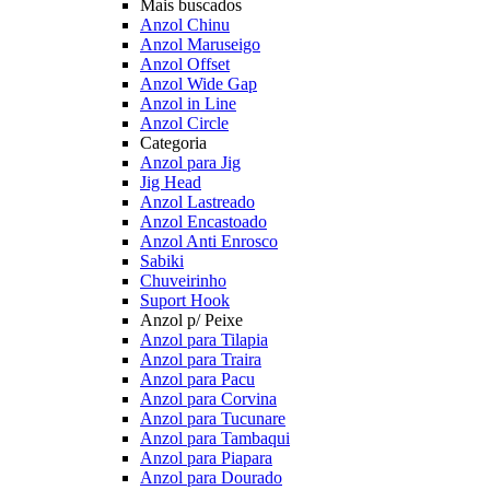
Mais buscados
Anzol Chinu
Anzol Maruseigo
Anzol Offset
Anzol Wide Gap
Anzol in Line
Anzol Circle
Categoria
Anzol para Jig
Jig Head
Anzol Lastreado
Anzol Encastoado
Anzol Anti Enrosco
Sabiki
Chuveirinho
Suport Hook
Anzol p/ Peixe
Anzol para Tilapia
Anzol para Traira
Anzol para Pacu
Anzol para Corvina
Anzol para Tucunare
Anzol para Tambaqui
Anzol para Piapara
Anzol para Dourado