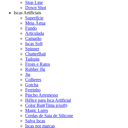
Stop Line
Down Shot
Iscas Artificiais
Superfície
Meia Água
Fundo
Articulada
Camarão
Iscas Soft
Spinner
ChatterBait
Tailspin
Frogs e Ratos
Rubber JIg
Jig
Colheres
Gotcha
Ferrinho
Pincho Arremesso
Hélice para Isca Artificial
Color Bait(Tinta p/soft)
Magic Lures
Cerdas de Saia de Silicone
Salva Iscas
Iscas por marcas