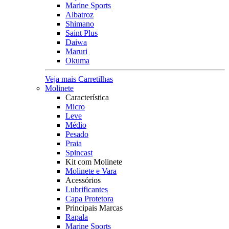
Marine Sports
Albatroz
Shimano
Saint Plus
Daiwa
Maruri
Okuma
Veja mais Carretilhas
Molinete
Característica
Micro
Leve
Médio
Pesado
Praia
Spincast
Kit com Molinete
Molinete e Vara
Acessórios
Lubrificantes
Capa Protetora
Principais Marcas
Rapala
Marine Sports