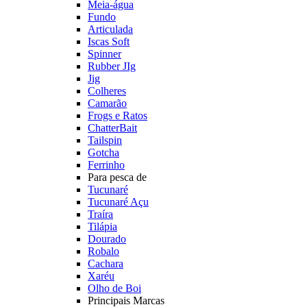
Meia-água
Fundo
Articulada
Iscas Soft
Spinner
Rubber JIg
Jig
Colheres
Camarão
Frogs e Ratos
ChatterBait
Tailspin
Gotcha
Ferrinho
Para pesca de
Tucunaré
Tucunaré Açu
Traíra
Tilápia
Dourado
Robalo
Cachara
Xaréu
Olho de Boi
Principais Marcas