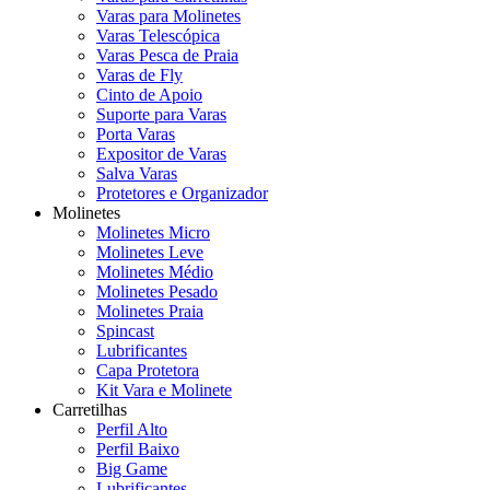
Varas para Molinetes
Varas Telescópica
Varas Pesca de Praia
Varas de Fly
Cinto de Apoio
Suporte para Varas
Porta Varas
Expositor de Varas
Salva Varas
Protetores e Organizador
Molinetes
Molinetes Micro
Molinetes Leve
Molinetes Médio
Molinetes Pesado
Molinetes Praia
Spincast
Lubrificantes
Capa Protetora
Kit Vara e Molinete
Carretilhas
Perfil Alto
Perfil Baixo
Big Game
Lubrificantes