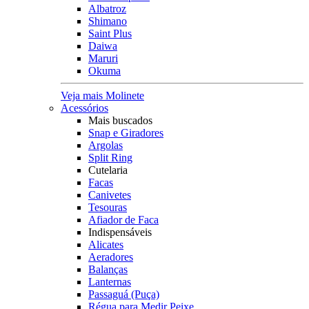
Albatroz
Shimano
Saint Plus
Daiwa
Maruri
Okuma
Veja mais Molinete
Acessórios
Mais buscados
Snap e Giradores
Argolas
Split Ring
Cutelaria
Facas
Canivetes
Tesouras
Afiador de Faca
Indispensáveis
Alicates
Aeradores
Balanças
Lanternas
Passaguá (Puça)
Régua para Medir Peixe