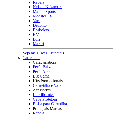
Rapala
Nelson Nakamura
Marine Sports
Monster 3X
Yara
Deconto
Borboleta
KV
Lori
Maruri
Veja mais Iscas Artificiais
Carretilhas
Características
Perfil Baixo
Perfil Alto
Big Game
Kits Promocionais
Carrretilha e Vara
Acessórios
Lubrificantes
Capa Protetora
Bolsa para Carretilha
Principais Marcas
Rapala