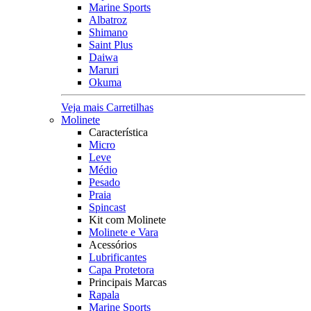
Marine Sports
Albatroz
Shimano
Saint Plus
Daiwa
Maruri
Okuma
Veja mais Carretilhas
Molinete
Característica
Micro
Leve
Médio
Pesado
Praia
Spincast
Kit com Molinete
Molinete e Vara
Acessórios
Lubrificantes
Capa Protetora
Principais Marcas
Rapala
Marine Sports