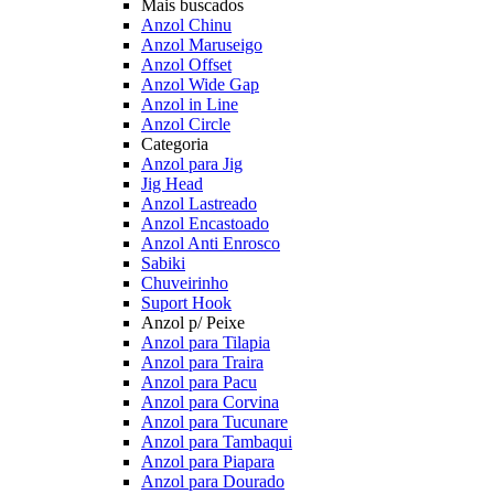
Mais buscados
Anzol Chinu
Anzol Maruseigo
Anzol Offset
Anzol Wide Gap
Anzol in Line
Anzol Circle
Categoria
Anzol para Jig
Jig Head
Anzol Lastreado
Anzol Encastoado
Anzol Anti Enrosco
Sabiki
Chuveirinho
Suport Hook
Anzol p/ Peixe
Anzol para Tilapia
Anzol para Traira
Anzol para Pacu
Anzol para Corvina
Anzol para Tucunare
Anzol para Tambaqui
Anzol para Piapara
Anzol para Dourado