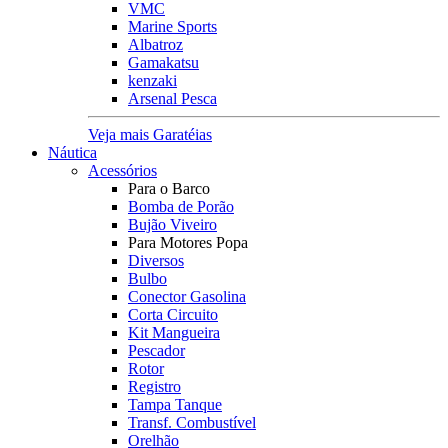
VMC
Marine Sports
Albatroz
Gamakatsu
kenzaki
Arsenal Pesca
Veja mais Garatéias
Náutica
Acessórios
Para o Barco
Bomba de Porão
Bujão Viveiro
Para Motores Popa
Diversos
Bulbo
Conector Gasolina
Corta Circuito
Kit Mangueira
Pescador
Rotor
Registro
Tampa Tanque
Transf. Combustível
Orelhão