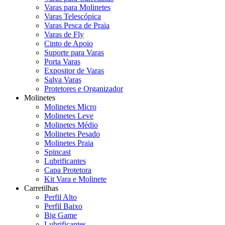
Varas para Molinetes
Varas Telescópica
Varas Pesca de Praia
Varas de Fly
Cinto de Apoio
Suporte para Varas
Porta Varas
Expositor de Varas
Salva Varas
Protetores e Organizador
Molinetes
Molinetes Micro
Molinetes Leve
Molinetes Médio
Molinetes Pesado
Molinetes Praia
Spincast
Lubrificantes
Capa Protetora
Kit Vara e Molinete
Carretilhas
Perfil Alto
Perfil Baixo
Big Game
Lubrificantes