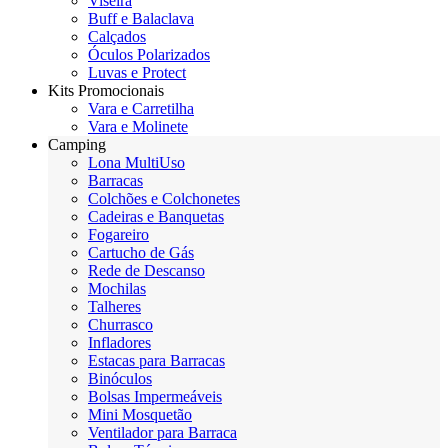
Viseira
Buff e Balaclava
Calçados
Óculos Polarizados
Luvas e Protect
Kits Promocionais
Vara e Carretilha
Vara e Molinete
Camping
Lona MultiUso
Barracas
Colchões e Colchonetes
Cadeiras e Banquetas
Fogareiro
Cartucho de Gás
Rede de Descanso
Mochilas
Talheres
Churrasco
Infladores
Estacas para Barracas
Binóculos
Bolsas Impermeáveis
Mini Mosquetão
Ventilador para Barraca