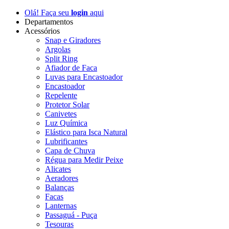
Olá! Faça seu
login
aqui
Departamentos
Acessórios
Snap e Giradores
Argolas
Split Ring
Afiador de Faca
Luvas para Encastoador
Encastoador
Repelente
Protetor Solar
Canivetes
Luz Química
Elástico para Isca Natural
Lubrificantes
Capa de Chuva
Régua para Medir Peixe
Alicates
Aeradores
Balanças
Facas
Lanternas
Passaguá - Puça
Tesouras