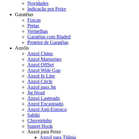
Novidades
Indicação por Peixe
Garatéias
Foscas
Pretas
Vermelhas
Garatéias com Bladed
Protetor de Garatéias
Anzóis
Anzol Chinu
Anzol Maruseigo
Anzol OffSet
Anzol Wide Gap
Anzol In Line
Anzol Circle
Anzol para Jig
Jig Head
Anzol Lastreado
Anzol Encastoado
Anzol Anti-Enrosco
Sabiki
Chuveirinho
Suport Hook
Anzol para Peixe
Anzol para Tilápia