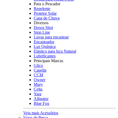
Para o Pescador
Repelente
Protetor Solar
Capa de Chuva
Diversos
Down Shot
Stop Line
Luvas para encastoar
Encastoador
Luz Química
Elástico para Isca Natural
Lubrificantes
Principais Marcas
Glico
Capella
CCM
Owner
Mury
Celta
Yara
Alligator
Blue Fox
Veja mais Acessórios
Varas de Pesca