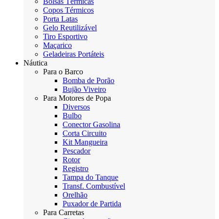
Bolsas Térmicas
Copos Térmicos
Porta Latas
Gelo Reutilizável
Tiro Esportivo
Maçarico
Geladeiras Portáteis
Náutica
Para o Barco
Bomba de Porão
Bujão Viveiro
Para Motores de Popa
Diversos
Bulbo
Conector Gasolina
Corta Circuito
Kit Mangueira
Pescador
Rotor
Registro
Tampa do Tanque
Transf. Combustível
Orelhão
Puxador de Partida
Para Carretas