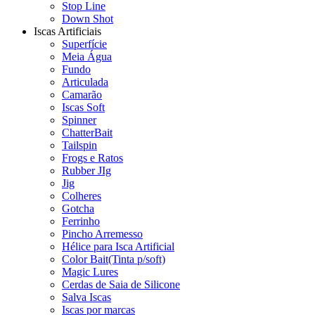
Stop Line
Down Shot
Iscas Artificiais
Superfície
Meia Água
Fundo
Articulada
Camarão
Iscas Soft
Spinner
ChatterBait
Tailspin
Frogs e Ratos
Rubber JIg
Jig
Colheres
Gotcha
Ferrinho
Pincho Arremesso
Hélice para Isca Artificial
Color Bait(Tinta p/soft)
Magic Lures
Cerdas de Saia de Silicone
Salva Iscas
Iscas por marcas