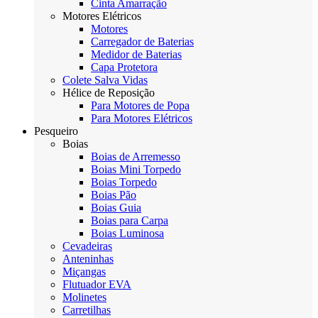
Cinta Amarração
Motores Elétricos
Motores
Carregador de Baterias
Medidor de Baterias
Capa Protetora
Colete Salva Vidas
Hélice de Reposição
Para Motores de Popa
Para Motores Elétricos
Pesqueiro
Boias
Boias de Arremesso
Boias Mini Torpedo
Boias Torpedo
Boias Pão
Boias Guia
Boias para Carpa
Boias Luminosa
Cevadeiras
Anteninhas
Miçangas
Flutuador EVA
Molinetes
Carretilhas