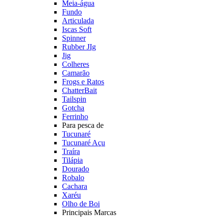
Meia-água
Fundo
Articulada
Iscas Soft
Spinner
Rubber JIg
Jig
Colheres
Camarão
Frogs e Ratos
ChatterBait
Tailspin
Gotcha
Ferrinho
Para pesca de
Tucunaré
Tucunaré Açu
Traíra
Tilápia
Dourado
Robalo
Cachara
Xaréu
Olho de Boi
Principais Marcas