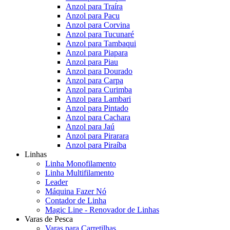
Anzol para Traíra
Anzol para Pacu
Anzol para Corvina
Anzol para Tucunaré
Anzol para Tambaqui
Anzol para Piapara
Anzol para Piau
Anzol para Dourado
Anzol para Carpa
Anzol para Curimba
Anzol para Lambari
Anzol para Pintado
Anzol para Cachara
Anzol para Jaú
Anzol para Pirarara
Anzol para Piraíba
Linhas
Linha Monofilamento
Linha Multifilamento
Leader
Máquina Fazer Nó
Contador de Linha
Magic Line - Renovador de Linhas
Varas de Pesca
Varas para Carretilhas