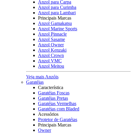
Anzol para Carpa
Anzol para Curimba
Anzol para Lambari
Principais Marcas
Anzol Gamakatsu
Anzol Marine Sports
Anzol Pinnacle
Anzol Sasame
Anzol Owner
Anzol Kenzaki
Anzol Crown
Anzol VMC
Anzol Meitou
Veja mais Anzóis
Garatéias
Característica
Garatéias Foscas
Garatéias Pretas
Garatéias Vermelhas
Garatéias com Bladed
Acessórios
Protetor de Garatéias
Principais Marcas
Owner