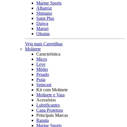
Marine Sports
Albatroz
Shimano
Saint Plus
Daiwa
Maruri
Okuma
Veja mais Carretilhas
Molinete
Característica
Micro
Leve
Médio
Pesado
Praia
Spincast
Kit com Molinete
Molinete e Vara
Acessórios
Lubrificantes
Capa Protetora
Principais Marcas
Rapala
Marine Sports