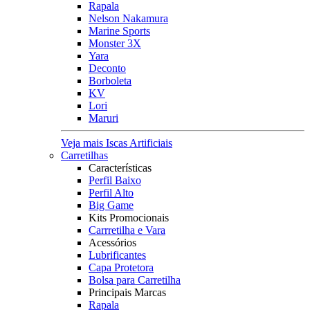
Rapala
Nelson Nakamura
Marine Sports
Monster 3X
Yara
Deconto
Borboleta
KV
Lori
Maruri
Veja mais Iscas Artificiais
Carretilhas
Características
Perfil Baixo
Perfil Alto
Big Game
Kits Promocionais
Carrretilha e Vara
Acessórios
Lubrificantes
Capa Protetora
Bolsa para Carretilha
Principais Marcas
Rapala