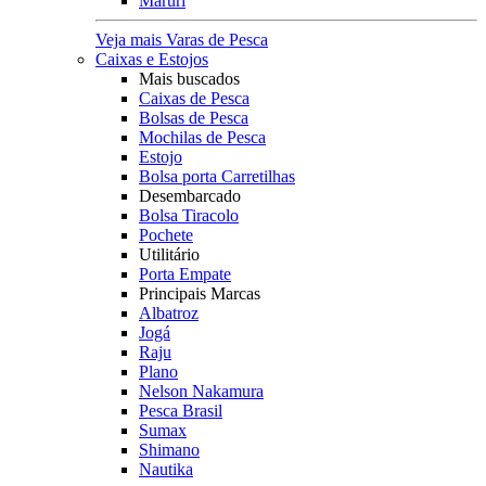
Maruri
Veja mais Varas de Pesca
Caixas e Estojos
Mais buscados
Caixas de Pesca
Bolsas de Pesca
Mochilas de Pesca
Estojo
Bolsa porta Carretilhas
Desembarcado
Bolsa Tiracolo
Pochete
Utilitário
Porta Empate
Principais Marcas
Albatroz
Jogá
Raju
Plano
Nelson Nakamura
Pesca Brasil
Sumax
Shimano
Nautika