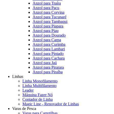
Anzol para Traíra
Anzol para Pacu
Anzol para Corvina
Anzol para Tucunaré
Anzol para Tambaqui
Anzol para Piapara
Anzol para Piau
Anzol para Dourado
Anzol para Carpa
Anzol para Curimba
Anzol para Lambari
Anzol para Pintado
Anzol para Cachara
Anzol para Jaú
Anzol para Pirarara
Anzol para Piraíba
Linhas
Linha Monofilamento
Linha Multifilamento
Leader
Máquina Fazer Nó
Contador de Linha
Magic Line - Renovador de Linhas
Varas de Pesca
Varas para Carretilhas