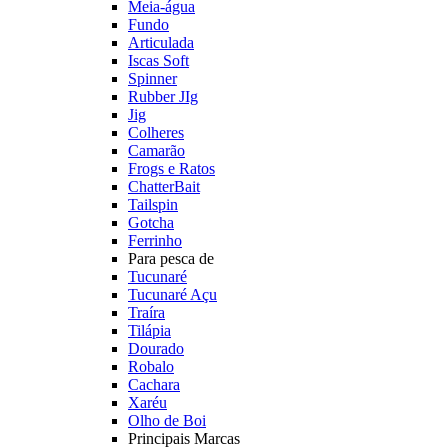
Meia-água
Fundo
Articulada
Iscas Soft
Spinner
Rubber JIg
Jig
Colheres
Camarão
Frogs e Ratos
ChatterBait
Tailspin
Gotcha
Ferrinho
Para pesca de
Tucunaré
Tucunaré Açu
Traíra
Tilápia
Dourado
Robalo
Cachara
Xaréu
Olho de Boi
Principais Marcas