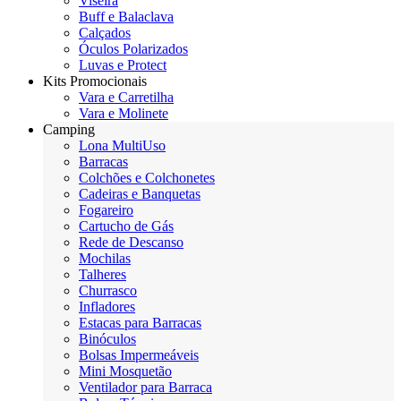
Viseira
Buff e Balaclava
Calçados
Óculos Polarizados
Luvas e Protect
Kits Promocionais
Vara e Carretilha
Vara e Molinete
Camping
Lona MultiUso
Barracas
Colchões e Colchonetes
Cadeiras e Banquetas
Fogareiro
Cartucho de Gás
Rede de Descanso
Mochilas
Talheres
Churrasco
Infladores
Estacas para Barracas
Binóculos
Bolsas Impermeáveis
Mini Mosquetão
Ventilador para Barraca