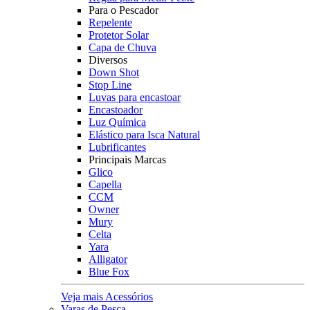
Para o Pescador
Repelente
Protetor Solar
Capa de Chuva
Diversos
Down Shot
Stop Line
Luvas para encastoar
Encastoador
Luz Química
Elástico para Isca Natural
Lubrificantes
Principais Marcas
Glico
Capella
CCM
Owner
Mury
Celta
Yara
Alligator
Blue Fox
Veja mais Acessórios
Varas de Pesca