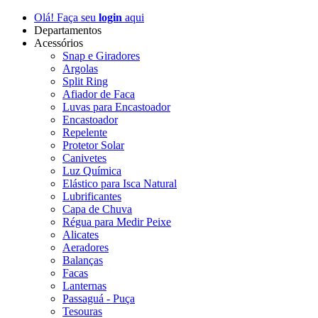
Olá! Faça seu
login
aqui
Departamentos
Acessórios
Snap e Giradores
Argolas
Split Ring
Afiador de Faca
Luvas para Encastoador
Encastoador
Repelente
Protetor Solar
Canivetes
Luz Química
Elástico para Isca Natural
Lubrificantes
Capa de Chuva
Régua para Medir Peixe
Alicates
Aeradores
Balanças
Facas
Lanternas
Passaguá - Puça
Tesouras