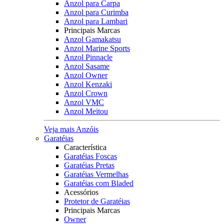
Anzol para Carpa
Anzol para Curimba
Anzol para Lambari
Principais Marcas
Anzol Gamakatsu
Anzol Marine Sports
Anzol Pinnacle
Anzol Sasame
Anzol Owner
Anzol Kenzaki
Anzol Crown
Anzol VMC
Anzol Meitou
Veja mais Anzóis
Garatéias
Característica
Garatéias Foscas
Garatéias Pretas
Garatéias Vermelhas
Garatéias com Bladed
Acessórios
Protetor de Garatéias
Principais Marcas
Owner