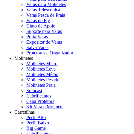
Varas para Molinetes
Varas Telescópica
Varas Pesca de Praia
Varas de Fly
Cinto de Apoio
Suporte para Varas
Porta Varas
Expositor de Varas
Salva Varas
Protetores e Organizador
Molinetes
Molinetes Micro
Molinetes Leve
Molinetes Médio
Molinetes Pesado
Molinetes Praia
Spincast
Lubrificantes
Capa Protetora
Kit Vara e Molinete
Carretilhas
Perfil Alto
Perfil Baixo
Big Game
Lubrificantes