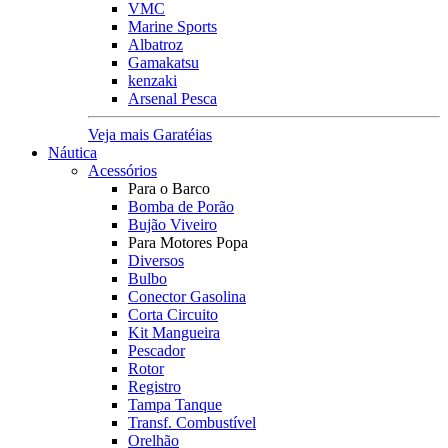
VMC
Marine Sports
Albatroz
Gamakatsu
kenzaki
Arsenal Pesca
Veja mais Garatéias
Náutica
Acessórios
Para o Barco
Bomba de Porão
Bujão Viveiro
Para Motores Popa
Diversos
Bulbo
Conector Gasolina
Corta Circuito
Kit Mangueira
Pescador
Rotor
Registro
Tampa Tanque
Transf. Combustível
Orelhão