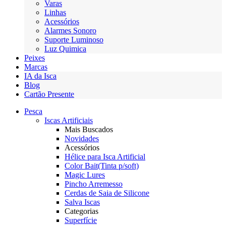
Varas
Linhas
Acessórios
Alarmes Sonoro
Suporte Luminoso
Luz Quimica
Peixes
Marcas
IA da Isca
Blog
Cartão Presente
Pesca
Iscas Artificiais
Mais Buscados
Novidades
Acessórios
Hélice para Isca Artificial
Color Bait(Tinta p/soft)
Magic Lures
Pincho Arremesso
Cerdas de Saia de Silicone
Salva Iscas
Categorias
Superfície