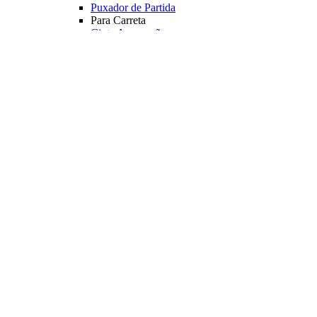
Puxador de Partida
Para Carreta
Cinta Amarração
Diversos
Lubrificantes
Veja mais Acessórios
Motores
Motores Elétricos
Manche
Diversos
Carregador de baterias
Medidor de baterias
Capa Protetora
Principais Marcas
Minn Kota
Veja mais Motores
Coletes Salva Vidas
Mais Buscados
Coletes
Coletes Homologados
Coletes em Neoprene
Principais Marcas
Raju