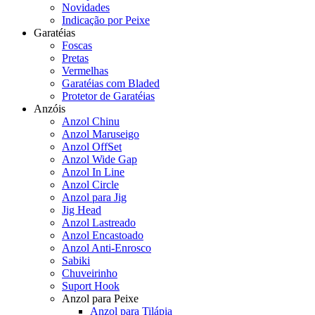
Novidades
Indicação por Peixe
Garatéias
Foscas
Pretas
Vermelhas
Garatéias com Bladed
Protetor de Garatéias
Anzóis
Anzol Chinu
Anzol Maruseigo
Anzol OffSet
Anzol Wide Gap
Anzol In Line
Anzol Circle
Anzol para Jig
Jig Head
Anzol Lastreado
Anzol Encastoado
Anzol Anti-Enrosco
Sabiki
Chuveirinho
Suport Hook
Anzol para Peixe
Anzol para Tilápia