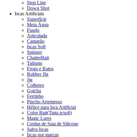
Stop Line
Down Shot
Iscas Artificiais
Superfície
Meia Água
Fundo
Articulada
Camarão
Iscas Soft
Spinner
ChatterBait
Tailspin
Frogs e Ratos
Rubber JIg
Jig
Colheres
Gotcha
Ferrinho
Pincho Arremesso
Hélice para Isca Artificial
Color Bait(Tinta p/soft)
Magic Lures
Cerdas de Saia de Silicone
Salva Iscas
Iscas por marcas