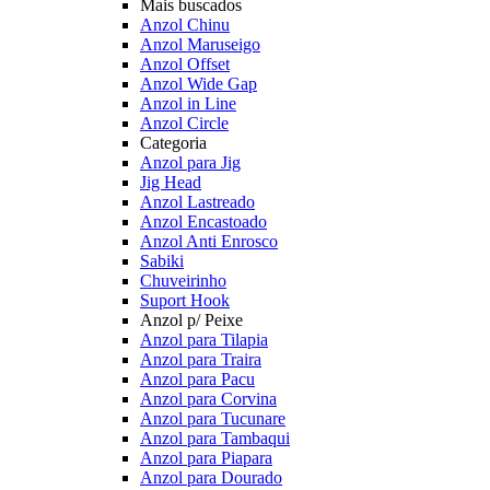
Mais buscados
Anzol Chinu
Anzol Maruseigo
Anzol Offset
Anzol Wide Gap
Anzol in Line
Anzol Circle
Categoria
Anzol para Jig
Jig Head
Anzol Lastreado
Anzol Encastoado
Anzol Anti Enrosco
Sabiki
Chuveirinho
Suport Hook
Anzol p/ Peixe
Anzol para Tilapia
Anzol para Traira
Anzol para Pacu
Anzol para Corvina
Anzol para Tucunare
Anzol para Tambaqui
Anzol para Piapara
Anzol para Dourado