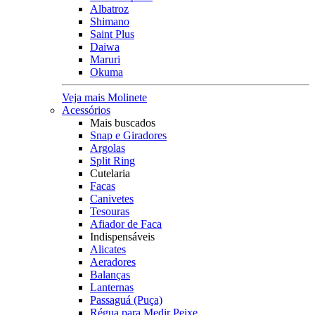
Albatroz
Shimano
Saint Plus
Daiwa
Maruri
Okuma
Veja mais Molinete
Acessórios
Mais buscados
Snap e Giradores
Argolas
Split Ring
Cutelaria
Facas
Canivetes
Tesouras
Afiador de Faca
Indispensáveis
Alicates
Aeradores
Balanças
Lanternas
Passaguá (Puça)
Régua para Medir Peixe