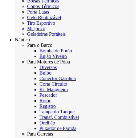
Bolsas Térmicas
Copos Térmicos
Porta Latas
Gelo Reutilizável
Tiro Esportivo
Maçarico
Geladeiras Portáteis
Náutica
Para o Barco
Bomba de Porão
Bujão Viveiro
Para Motores de Popa
Diversos
Bulbo
Conector Gasolina
Corta Circuito
Kit Mangueira
Pescador
Rotor
Registro
Tampa do Tanque
Transf. Combustível
Orelhão
Puxador de Partida
Para Carretas