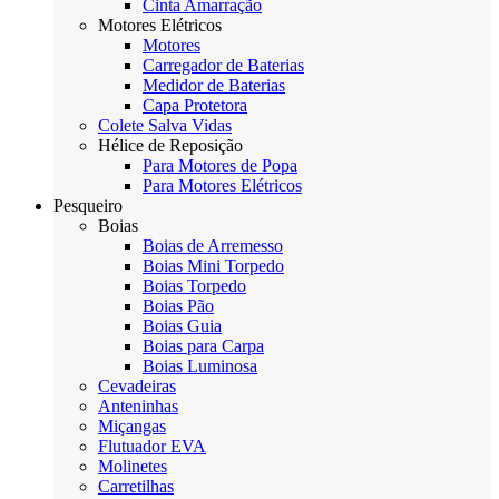
Cinta Amarração
Motores Elétricos
Motores
Carregador de Baterias
Medidor de Baterias
Capa Protetora
Colete Salva Vidas
Hélice de Reposição
Para Motores de Popa
Para Motores Elétricos
Pesqueiro
Boias
Boias de Arremesso
Boias Mini Torpedo
Boias Torpedo
Boias Pão
Boias Guia
Boias para Carpa
Boias Luminosa
Cevadeiras
Anteninhas
Miçangas
Flutuador EVA
Molinetes
Carretilhas