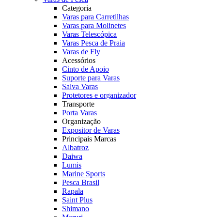
Categoria
Varas para Carretilhas
Varas para Molinetes
Varas Telescópica
Varas Pesca de Praia
Varas de Fly
Acessórios
Cinto de Apoio
Suporte para Varas
Salva Varas
Protetores e organizador
Transporte
Porta Varas
Organização
Expositor de Varas
Principais Marcas
Albatroz
Daiwa
Lumis
Marine Sports
Pesca Brasil
Rapala
Saint Plus
Shimano