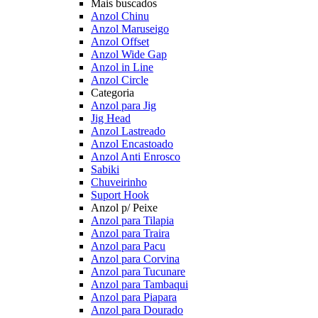
Mais buscados
Anzol Chinu
Anzol Maruseigo
Anzol Offset
Anzol Wide Gap
Anzol in Line
Anzol Circle
Categoria
Anzol para Jig
Jig Head
Anzol Lastreado
Anzol Encastoado
Anzol Anti Enrosco
Sabiki
Chuveirinho
Suport Hook
Anzol p/ Peixe
Anzol para Tilapia
Anzol para Traira
Anzol para Pacu
Anzol para Corvina
Anzol para Tucunare
Anzol para Tambaqui
Anzol para Piapara
Anzol para Dourado