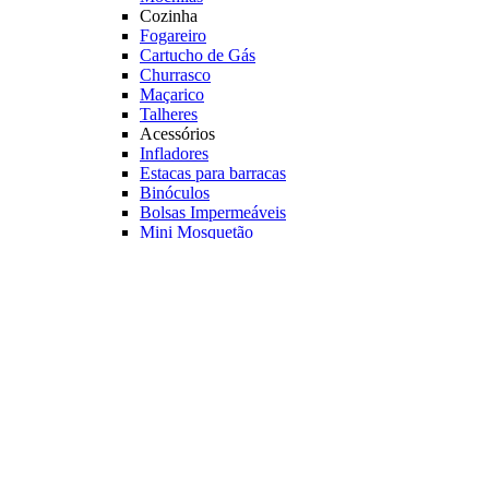
Cozinha
Fogareiro
Cartucho de Gás
Churrasco
Maçarico
Talheres
Acessórios
Infladores
Estacas para barracas
Binóculos
Bolsas Impermeáveis
Mini Mosquetão
Ventilador para Barraca
Térmicas
Bolsas Térmicas
Copo Térmico
Porta Latas
Gelo Reutilizável
Geladeiras Portáteis
Veja mais Acampamento
Tiro Esportivo
Mais buscados
Arcos
Chumbinhos