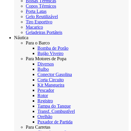
Bolsas Térmicas
Copos Térmicos
Porta Latas
Gelo Reutilizável
Tiro Esportivo
Maçarico
Geladeiras Portáteis
Náutica
Para o Barco
Bomba de Porão
Bujão Viveiro
Para Motores de Popa
Diversos
Bulbo
Conector Gasolina
Corta Circuito
Kit Mangueira
Pescador
Rotor
Registro
Tampa do Tanque
Transf. Combustível
Orelhão
Puxador de Partida
Para Carretas