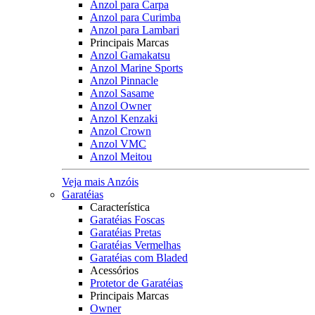
Anzol para Carpa
Anzol para Curimba
Anzol para Lambari
Principais Marcas
Anzol Gamakatsu
Anzol Marine Sports
Anzol Pinnacle
Anzol Sasame
Anzol Owner
Anzol Kenzaki
Anzol Crown
Anzol VMC
Anzol Meitou
Veja mais Anzóis
Garatéias
Característica
Garatéias Foscas
Garatéias Pretas
Garatéias Vermelhas
Garatéias com Bladed
Acessórios
Protetor de Garatéias
Principais Marcas
Owner