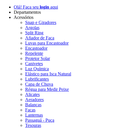
Olá! Faça seu
login
aqui
Departamentos
Acessórios
Snap e Giradores
Argolas
Split Ring
Afiador de Faca
Luvas para Encastoador
Encastoador
Repelente
Protetor Solar
Canivetes
Luz Química
Elástico para Isca Natural
Lubrificantes
Capa de Chuva
Régua para Medir Peixe
Alicates
Aeradores
Balanças
Facas
Lanternas
Passaguá - Puça
Tesouras