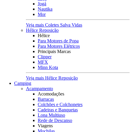
Jogá
Nautika
Mor
Veja mais Coletes Salva Vidas
Hélice Reposição
Hélice
Para Motores de Popa
Para Motores Elétricos
Principais Marcas
Clipper
MFX
Minn Kota
Veja mais Hélice Reposição
Camping
Acampamento
Acomodações
Barracas
Colchões e Colchonetes
Cadeiras e Banquetas
Lona Multiuso
Rede de Descanso
Viagens
Mochilas