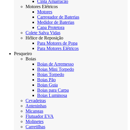
Cinta Amarração
Motores Elétricos
Motores
Carregador de Baterias
Medidor de Baterias
Capa Protetora
Colete Salva Vidas
Hélice de Reposição
Para Motores de Popa
Para Motores Elétricos
Pesqueiro
Boias
Boias de Arremesso
Boias Mini Torpedo
Boias Torpedo
Boias Pão
Boias Guia
Boias para Carpa
Boias Luminosa
Cevadeiras
Anteninhas
Miçangas
Flutuador EVA
Molinetes
Carretilhas