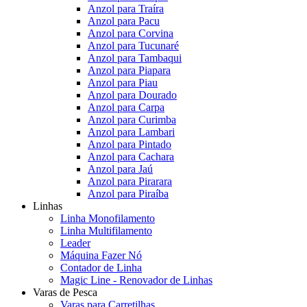
Anzol para Traíra
Anzol para Pacu
Anzol para Corvina
Anzol para Tucunaré
Anzol para Tambaqui
Anzol para Piapara
Anzol para Piau
Anzol para Dourado
Anzol para Carpa
Anzol para Curimba
Anzol para Lambari
Anzol para Pintado
Anzol para Cachara
Anzol para Jaú
Anzol para Pirarara
Anzol para Piraíba
Linhas
Linha Monofilamento
Linha Multifilamento
Leader
Máquina Fazer Nó
Contador de Linha
Magic Line - Renovador de Linhas
Varas de Pesca
Varas para Carretilhas