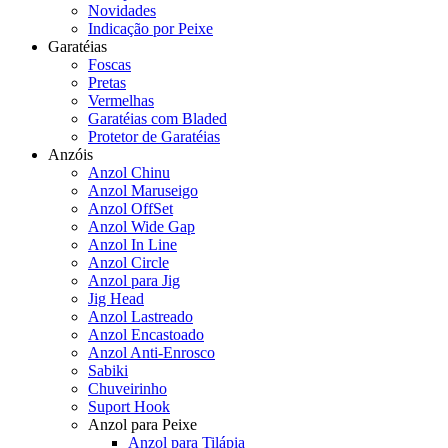
Novidades
Indicação por Peixe
Garatéias
Foscas
Pretas
Vermelhas
Garatéias com Bladed
Protetor de Garatéias
Anzóis
Anzol Chinu
Anzol Maruseigo
Anzol OffSet
Anzol Wide Gap
Anzol In Line
Anzol Circle
Anzol para Jig
Jig Head
Anzol Lastreado
Anzol Encastoado
Anzol Anti-Enrosco
Sabiki
Chuveirinho
Suport Hook
Anzol para Peixe
Anzol para Tilápia