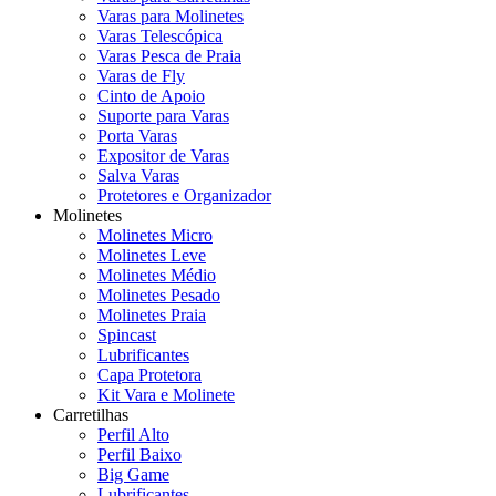
Varas para Molinetes
Varas Telescópica
Varas Pesca de Praia
Varas de Fly
Cinto de Apoio
Suporte para Varas
Porta Varas
Expositor de Varas
Salva Varas
Protetores e Organizador
Molinetes
Molinetes Micro
Molinetes Leve
Molinetes Médio
Molinetes Pesado
Molinetes Praia
Spincast
Lubrificantes
Capa Protetora
Kit Vara e Molinete
Carretilhas
Perfil Alto
Perfil Baixo
Big Game
Lubrificantes