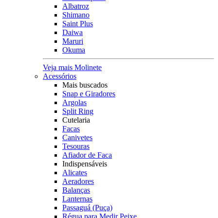
Albatroz
Shimano
Saint Plus
Daiwa
Maruri
Okuma
Veja mais Molinete
Acessórios
Mais buscados
Snap e Giradores
Argolas
Split Ring
Cutelaria
Facas
Canivetes
Tesouras
Afiador de Faca
Indispensáveis
Alicates
Aeradores
Balanças
Lanternas
Passaguá (Puça)
Régua para Medir Peixe