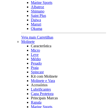
Marine Sports
Albatroz
Shimano
Saint Plus
Daiwa
Maruri
Okuma
Veja mais Carretilhas
Molinete
Característica
Micro
Leve
Médio
Pesado
Praia
Spincast
Kit com Molinete
Molinete e Vara
Acessórios
Lubrificantes
Capa Protetora
Principais Marcas
Rapala
Marine Sports