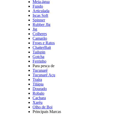
Meia-água
Fundo
Articulada
Iscas Soft
Spinner
Rubber JIg
Jig
Colheres
Camarão
Frogs e Ratos
ChatterBait
Tailspin
Gotcha
Ferrinho
Para pesca de
Tucunaré
Tucunaré Açu
Traíra
Tilápia
Dourado
Robalo
Cachara
Xaréu
Olho de Boi
Principais Marcas