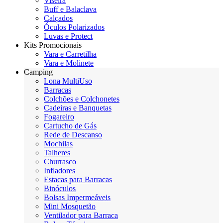
Viseira
Buff e Balaclava
Calçados
Óculos Polarizados
Luvas e Protect
Kits Promocionais
Vara e Carretilha
Vara e Molinete
Camping
Lona MultiUso
Barracas
Colchões e Colchonetes
Cadeiras e Banquetas
Fogareiro
Cartucho de Gás
Rede de Descanso
Mochilas
Talheres
Churrasco
Infladores
Estacas para Barracas
Binóculos
Bolsas Impermeáveis
Mini Mosquetão
Ventilador para Barraca