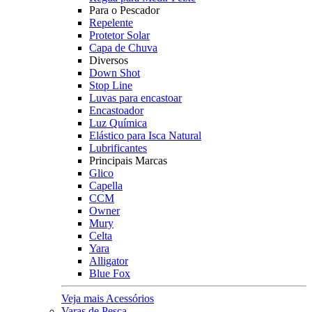
Para o Pescador
Repelente
Protetor Solar
Capa de Chuva
Diversos
Down Shot
Stop Line
Luvas para encastoar
Encastoador
Luz Química
Elástico para Isca Natural
Lubrificantes
Principais Marcas
Glico
Capella
CCM
Owner
Mury
Celta
Yara
Alligator
Blue Fox
Veja mais Acessórios
Varas de Pesca