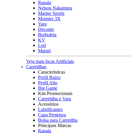
Rapala
Nelson Nakamura
Marine Sports
Monster 3X
Yara
Deconto
Borboleta
KV
Lori
Maruri
Veja mais Iscas Artificiais
Carretilhas
Características
Perfil Baixo
Perfil Alto
Big Game
Kits Promocionais
Carrretilha e Vara
Acessórios
Lubrificantes
Capa Protetora
Bolsa para Carretilha
Principais Marcas
Rapala