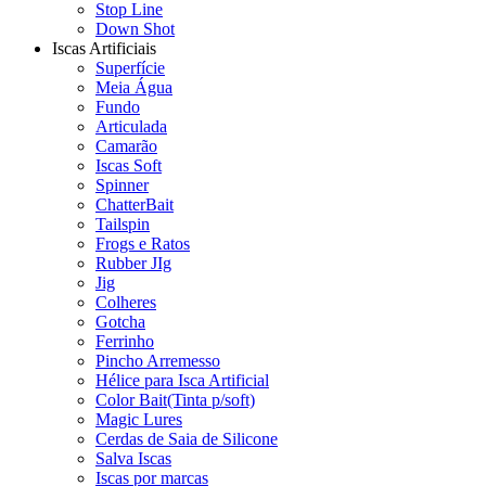
Stop Line
Down Shot
Iscas Artificiais
Superfície
Meia Água
Fundo
Articulada
Camarão
Iscas Soft
Spinner
ChatterBait
Tailspin
Frogs e Ratos
Rubber JIg
Jig
Colheres
Gotcha
Ferrinho
Pincho Arremesso
Hélice para Isca Artificial
Color Bait(Tinta p/soft)
Magic Lures
Cerdas de Saia de Silicone
Salva Iscas
Iscas por marcas