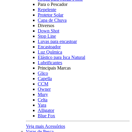
Para o Pescador
Repelente
Protetor Solar
Capa de Chuva
Diversos
Down Shot
Stop Line
Luvas para encastoar
Encastoador
Luz Química
Elástico para Isca Natural
Lubrificantes
Principais Marcas
Glico
Capella
CCM
Owner
Mury
Celta
Yara
Alligator
Blue Fox
Veja mais Acessórios
Varas de Pesca