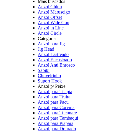
Mais buscados
Anzol Chinu
Anzol Maruseigo
Anzol Offset
Anzol Wide Gap
Anzol in Line
Anzol Circle
Categoria
Anzol para Jig
Jig Head
Anzol Lastreado
Anzol Encastoado
Anzol Anti Enrosco
Sabiki
Chuveirinho
Suport Hook
Anzol p/ Peixe
Anzol para Tilapia
Anzol para Traira
Anzol para Pacu
Anzol para Corvina
Anzol para Tucunare
Anzol para Tambaqui
Anzol para Piapara
Anzol para Dourado