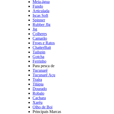
Meia-água
Fundo
Articulada
Iscas Soft
Spinner
Rubber JIg
Jig
Colheres
Camarão
Frogs e Ratos
ChatterBait
Tailspin
Gotcha
Ferrinho
Para pesca de
Tucunaré
Tucunaré Açu
Traíra
Tilápia
Dourado
Robalo
Cachara
Xaréu
Olho de Boi
Principais Marcas