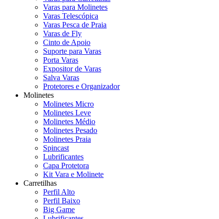
Varas para Molinetes
Varas Telescópica
Varas Pesca de Praia
Varas de Fly
Cinto de Apoio
Suporte para Varas
Porta Varas
Expositor de Varas
Salva Varas
Protetores e Organizador
Molinetes
Molinetes Micro
Molinetes Leve
Molinetes Médio
Molinetes Pesado
Molinetes Praia
Spincast
Lubrificantes
Capa Protetora
Kit Vara e Molinete
Carretilhas
Perfil Alto
Perfil Baixo
Big Game
Lubrificantes