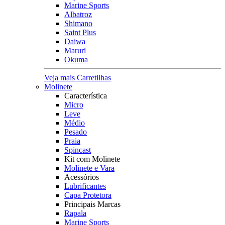
Marine Sports
Albatroz
Shimano
Saint Plus
Daiwa
Maruri
Okuma
Veja mais Carretilhas
Molinete
Característica
Micro
Leve
Médio
Pesado
Praia
Spincast
Kit com Molinete
Molinete e Vara
Acessórios
Lubrificantes
Capa Protetora
Principais Marcas
Rapala
Marine Sports