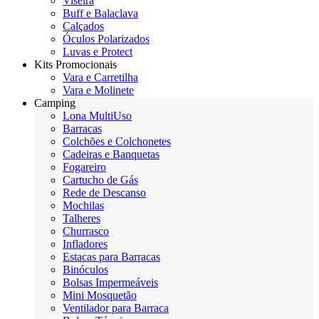
Viseira
Buff e Balaclava
Calçados
Óculos Polarizados
Luvas e Protect
Kits Promocionais
Vara e Carretilha
Vara e Molinete
Camping
Lona MultiUso
Barracas
Colchões e Colchonetes
Cadeiras e Banquetas
Fogareiro
Cartucho de Gás
Rede de Descanso
Mochilas
Talheres
Churrasco
Infladores
Estacas para Barracas
Binóculos
Bolsas Impermeáveis
Mini Mosquetão
Ventilador para Barraca