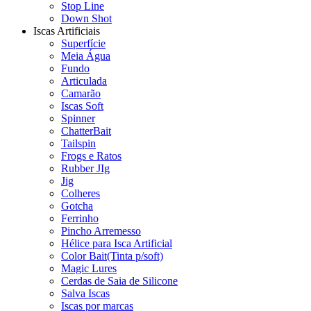
Stop Line
Down Shot
Iscas Artificiais
Superfície
Meia Água
Fundo
Articulada
Camarão
Iscas Soft
Spinner
ChatterBait
Tailspin
Frogs e Ratos
Rubber JIg
Jig
Colheres
Gotcha
Ferrinho
Pincho Arremesso
Hélice para Isca Artificial
Color Bait(Tinta p/soft)
Magic Lures
Cerdas de Saia de Silicone
Salva Iscas
Iscas por marcas