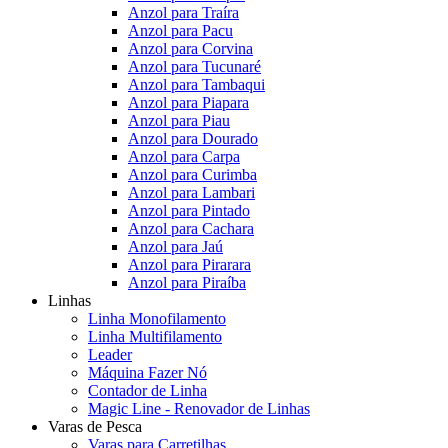
Anzol para Traíra
Anzol para Pacu
Anzol para Corvina
Anzol para Tucunaré
Anzol para Tambaqui
Anzol para Piapara
Anzol para Piau
Anzol para Dourado
Anzol para Carpa
Anzol para Curimba
Anzol para Lambari
Anzol para Pintado
Anzol para Cachara
Anzol para Jaú
Anzol para Pirarara
Anzol para Piraíba
Linhas
Linha Monofilamento
Linha Multifilamento
Leader
Máquina Fazer Nó
Contador de Linha
Magic Line - Renovador de Linhas
Varas de Pesca
Varas para Carretilhas