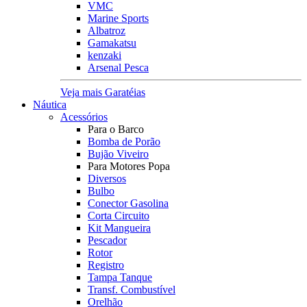
VMC
Marine Sports
Albatroz
Gamakatsu
kenzaki
Arsenal Pesca
Veja mais Garatéias
Náutica
Acessórios
Para o Barco
Bomba de Porão
Bujão Viveiro
Para Motores Popa
Diversos
Bulbo
Conector Gasolina
Corta Circuito
Kit Mangueira
Pescador
Rotor
Registro
Tampa Tanque
Transf. Combustível
Orelhão