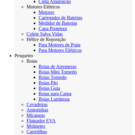
Cinta Amarração
Motores Elétricos
Motores
Carregador de Baterias
Medidor de Baterias
Capa Protetora
Colete Salva Vidas
Hélice de Reposição
Para Motores de Popa
Para Motores Elétricos
Pesqueiro
Boias
Boias de Arremesso
Boias Mini Torpedo
Boias Torpedo
Boias Pão
Boias Guia
Boias para Carpa
Boias Luminosa
Cevadeiras
Anteninhas
Miçangas
Flutuador EVA
Molinetes
Carretilhas