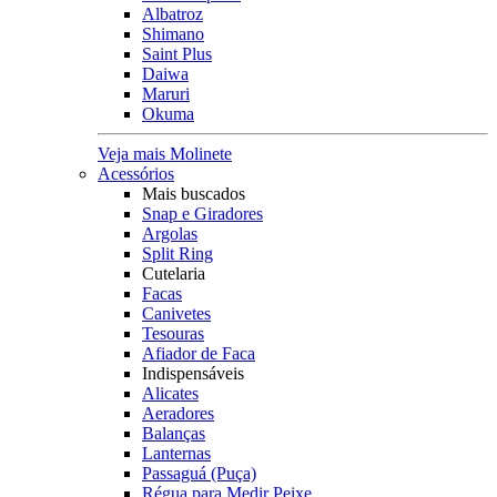
Albatroz
Shimano
Saint Plus
Daiwa
Maruri
Okuma
Veja mais Molinete
Acessórios
Mais buscados
Snap e Giradores
Argolas
Split Ring
Cutelaria
Facas
Canivetes
Tesouras
Afiador de Faca
Indispensáveis
Alicates
Aeradores
Balanças
Lanternas
Passaguá (Puça)
Régua para Medir Peixe