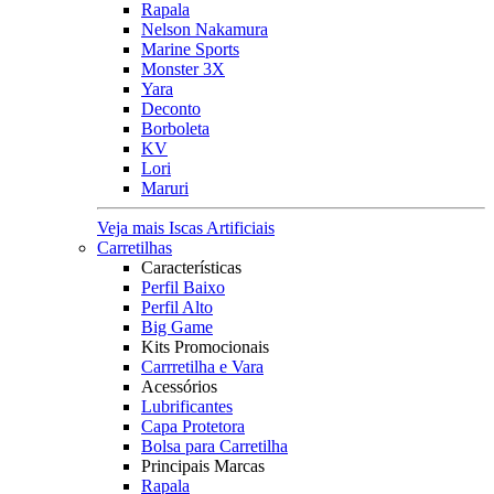
Rapala
Nelson Nakamura
Marine Sports
Monster 3X
Yara
Deconto
Borboleta
KV
Lori
Maruri
Veja mais Iscas Artificiais
Carretilhas
Características
Perfil Baixo
Perfil Alto
Big Game
Kits Promocionais
Carrretilha e Vara
Acessórios
Lubrificantes
Capa Protetora
Bolsa para Carretilha
Principais Marcas
Rapala