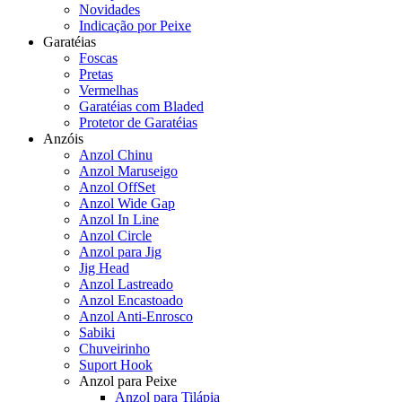
Novidades
Indicação por Peixe
Garatéias
Foscas
Pretas
Vermelhas
Garatéias com Bladed
Protetor de Garatéias
Anzóis
Anzol Chinu
Anzol Maruseigo
Anzol OffSet
Anzol Wide Gap
Anzol In Line
Anzol Circle
Anzol para Jig
Jig Head
Anzol Lastreado
Anzol Encastoado
Anzol Anti-Enrosco
Sabiki
Chuveirinho
Suport Hook
Anzol para Peixe
Anzol para Tilápia