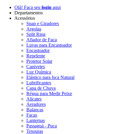
Olá! Faça seu
login
aqui
Departamentos
Acessórios
Snap e Giradores
Argolas
Split Ring
Afiador de Faca
Luvas para Encastoador
Encastoador
Repelente
Protetor Solar
Canivetes
Luz Química
Elástico para Isca Natural
Lubrificantes
Capa de Chuva
Régua para Medir Peixe
Alicates
Aeradores
Balanças
Facas
Lanternas
Passaguá - Puça
Tesouras