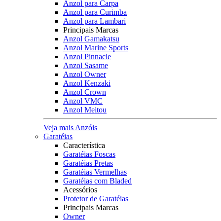
Anzol para Carpa
Anzol para Curimba
Anzol para Lambari
Principais Marcas
Anzol Gamakatsu
Anzol Marine Sports
Anzol Pinnacle
Anzol Sasame
Anzol Owner
Anzol Kenzaki
Anzol Crown
Anzol VMC
Anzol Meitou
Veja mais Anzóis
Garatéias
Característica
Garatéias Foscas
Garatéias Pretas
Garatéias Vermelhas
Garatéias com Bladed
Acessórios
Protetor de Garatéias
Principais Marcas
Owner