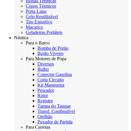
Bolsas Térmicas
Copos Térmicos
Porta Latas
Gelo Reutilizável
Tiro Esportivo
Maçarico
Geladeiras Portáteis
Náutica
Para o Barco
Bomba de Porão
Bujão Viveiro
Para Motores de Popa
Diversos
Bulbo
Conector Gasolina
Corta Circuito
Kit Mangueira
Pescador
Rotor
Registro
Tampa do Tanque
Transf. Combustível
Orelhão
Puxador de Partida
Para Carretas