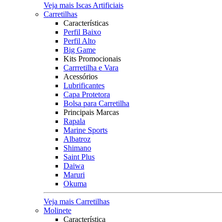
Veja mais Iscas Artificiais
Carretilhas
Características
Perfil Baixo
Perfil Alto
Big Game
Kits Promocionais
Carrretilha e Vara
Acessórios
Lubrificantes
Capa Protetora
Bolsa para Carretilha
Principais Marcas
Rapala
Marine Sports
Albatroz
Shimano
Saint Plus
Daiwa
Maruri
Okuma
Veja mais Carretilhas
Molinete
Característica