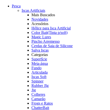
Pesca
Iscas Artificiais
Mais Buscados
Novidades
Acessórios
Hélice para Isca Artificial
Color Bait(Tinta p/soft)
Magic Lures
Pincho Arremesso
Cerdas de Saia de Silicone
Salva Iscas
Categorias
Superfície
Meia-água
Fundo
Articulada
Iscas Soft
Spinner
Rubber JIg
Jig
Colheres
Camarão
Frogs e Ratos
ChatterBait