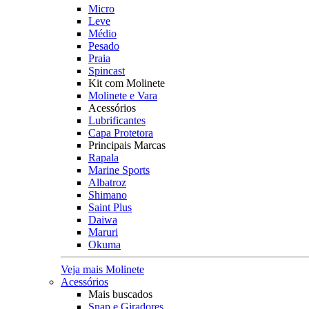
Micro
Leve
Médio
Pesado
Praia
Spincast
Kit com Molinete
Molinete e Vara
Acessórios
Lubrificantes
Capa Protetora
Principais Marcas
Rapala
Marine Sports
Albatroz
Shimano
Saint Plus
Daiwa
Maruri
Okuma
Veja mais Molinete
Acessórios
Mais buscados
Snap e Giradores