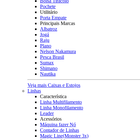
Bolsa Tiracolo
Pochete
Utilitário
Porta Empate
Principais Marcas
Albatroz
Jogá
Raju
Plano
Nelson Nakamura
Pesca Brasil
Sumax
Shimano
Nautika
Veja mais Caixas e Estojos
Linhas
Característica
Linha Multifilamento
Linha Monofilamento
Leader
Acessórios
Máquina fazer Nó
Contador de Linhas
Magic Line(Monster 3x)