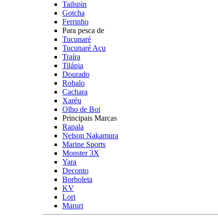
Tailspin
Gotcha
Ferrinho
Para pesca de
Tucunaré
Tucunaré Açu
Traíra
Tilápia
Dourado
Robalo
Cachara
Xaréu
Olho de Boi
Principais Marcas
Rapala
Nelson Nakamura
Marine Sports
Monster 3X
Yara
Deconto
Borboleta
KV
Lori
Maruri