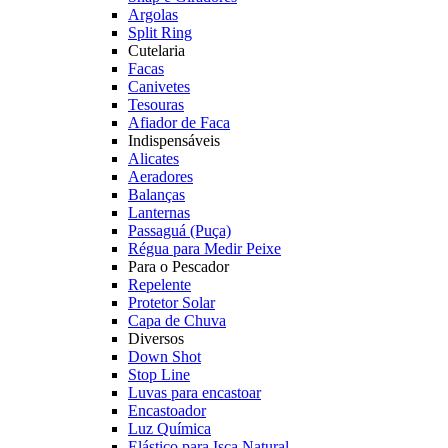
Argolas
Split Ring
Cutelaria
Facas
Canivetes
Tesouras
Afiador de Faca
Indispensáveis
Alicates
Aeradores
Balanças
Lanternas
Passaguá (Puça)
Régua para Medir Peixe
Para o Pescador
Repelente
Protetor Solar
Capa de Chuva
Diversos
Down Shot
Stop Line
Luvas para encastoar
Encastoador
Luz Química
Elástico para Isca Natural