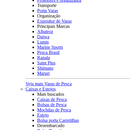
Protetores e organizador
Transporte
Porta Varas
Organização
Expositor de Varas
Principais Marcas
Albatroz
Daiwa
Lumis
Marine Sports
Pesca Brasil
Rapala
Saint Plus
Shimano
Maruri
Veja mais Varas de Pesca
Caixas e Estojos
Mais buscados
Caixas de Pesca
Bolsas de Pesca
Mochilas de Pesca
Estojo
Bolsa porta Carretilhas
Desembarcado