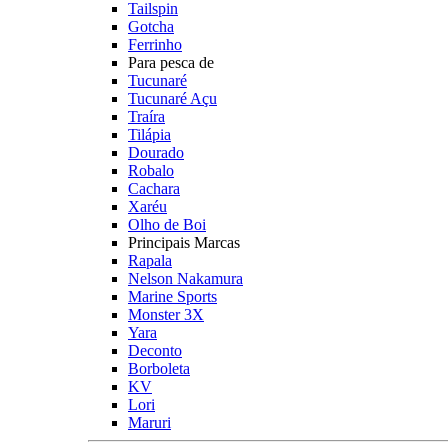
Tailspin
Gotcha
Ferrinho
Para pesca de
Tucunaré
Tucunaré Açu
Traíra
Tilápia
Dourado
Robalo
Cachara
Xaréu
Olho de Boi
Principais Marcas
Rapala
Nelson Nakamura
Marine Sports
Monster 3X
Yara
Deconto
Borboleta
KV
Lori
Maruri