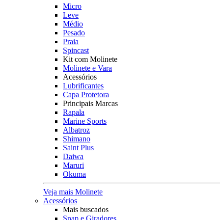
Micro
Leve
Médio
Pesado
Praia
Spincast
Kit com Molinete
Molinete e Vara
Acessórios
Lubrificantes
Capa Protetora
Principais Marcas
Rapala
Marine Sports
Albatroz
Shimano
Saint Plus
Daiwa
Maruri
Okuma
Veja mais Molinete
Acessórios
Mais buscados
Snap e Giradores