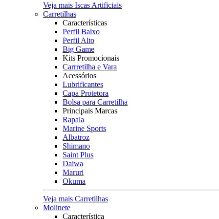
Veja mais Iscas Artificiais
Carretilhas
Características
Perfil Baixo
Perfil Alto
Big Game
Kits Promocionais
Carrretilha e Vara
Acessórios
Lubrificantes
Capa Protetora
Bolsa para Carretilha
Principais Marcas
Rapala
Marine Sports
Albatroz
Shimano
Saint Plus
Daiwa
Maruri
Okuma
Veja mais Carretilhas
Molinete
Característica