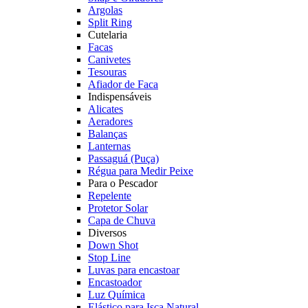
Argolas
Split Ring
Cutelaria
Facas
Canivetes
Tesouras
Afiador de Faca
Indispensáveis
Alicates
Aeradores
Balanças
Lanternas
Passaguá (Puça)
Régua para Medir Peixe
Para o Pescador
Repelente
Protetor Solar
Capa de Chuva
Diversos
Down Shot
Stop Line
Luvas para encastoar
Encastoador
Luz Química
Elástico para Isca Natural