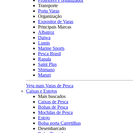
Protetores e organizador
Transporte
Porta Varas
Organização
Expositor de Varas
Principais Marcas
Albatroz
Daiwa
Lumis
Marine Sports
Pesca Brasil
Rapala
Saint Plus
Shimano
Maruri
Veja mais Varas de Pesca
Caixas e Estojos
Mais buscados
Caixas de Pesca
Bolsas de Pesca
Mochilas de Pesca
Estojo
Bolsa porta Carretilhas
Desembarcado