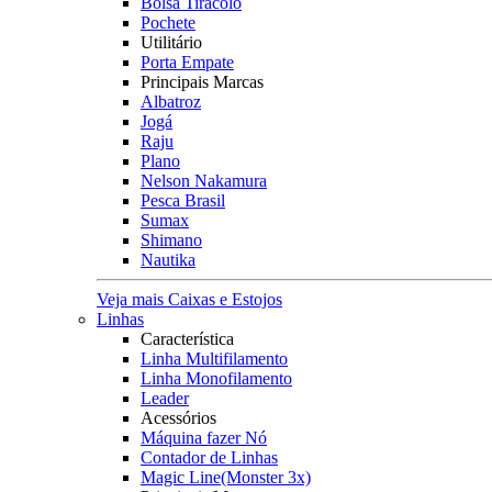
Bolsa Tiracolo
Pochete
Utilitário
Porta Empate
Principais Marcas
Albatroz
Jogá
Raju
Plano
Nelson Nakamura
Pesca Brasil
Sumax
Shimano
Nautika
Veja mais Caixas e Estojos
Linhas
Característica
Linha Multifilamento
Linha Monofilamento
Leader
Acessórios
Máquina fazer Nó
Contador de Linhas
Magic Line(Monster 3x)