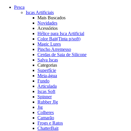
Pesca
Iscas Artificiais
Mais Buscados
Novidades
Acessórios
Hélice para Isca Artificial
Color Bait(Tinta p/soft)
Magic Lures
Pincho Arremesso
Cerdas de Saia de Silicone
Salva Iscas
Categorias
Superfície
Meia-água
Fundo
Articulada
Iscas Soft
Spinner
Rubber JIg
Jig
Colheres
Camarão
Frogs e Ratos
ChatterBait