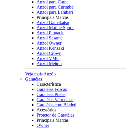
Anzol para Carpa
Anzol para Curimba
Anzol para Lambari
Principais Marcas
Anzol Gamakatsu
Anzol Marine Sports
Anzol Pinnacle
Anzol Sasame
Anzol Owner
Anzol Kenzaki
Anzol Crown
Anzol VMC
Anzol Meitou
Veja mais Anzóis
Garatéias
Característica
Garatéias Foscas
Garatéias Pretas
Garatéias Vermelhas
Garatéias com Bladed
Acessórios
Protetor de Garatéias
Principais Marcas
Owner