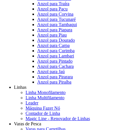
Anzol para Traíra
Anzol para Pacu
Anzol para Corvina
Anzol para Tucunaré
Anzol para Tambaqui
Anzol para Piapara
Anzol para Piau
Anzol para Dourado
Anzol para Carpa
Anzol para Curimba
Anzol para Lambari
Anzol para Pintado
Anzol para Cachara
Anzol para Jaú
Anzol para Pirarara
Anzol para Piraíba
Linhas
Linha Monofilamento
Linha Multifilamento
Leader
Máquina Fazer Nó
Contador de Linha
Magic Line - Renovador de Linhas
Varas de Pesca
Varas para Carretilhas