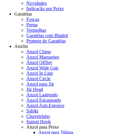
Novidades
Indicação por Peixe
Garatéias
Foscas
Pretas
Vermelhas
Garatéias com Bladed
Protetor de Garatéias
Anzóis
Anzol Chinu
Anzol Maruseigo
Anzol OffSet
Anzol Wide Gap
Anzol In Line
Anzol Circle
Anzol para Jig
Jig Head
Anzol Lastreado
Anzol Encastoado
Anzol Anti-Enrosco
Sabiki
Chuveirinho
Suport Hook
Anzol para Peixe
Anzol para Tilápia