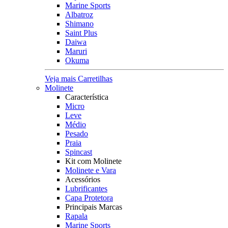
Marine Sports
Albatroz
Shimano
Saint Plus
Daiwa
Maruri
Okuma
Veja mais Carretilhas
Molinete
Característica
Micro
Leve
Médio
Pesado
Praia
Spincast
Kit com Molinete
Molinete e Vara
Acessórios
Lubrificantes
Capa Protetora
Principais Marcas
Rapala
Marine Sports