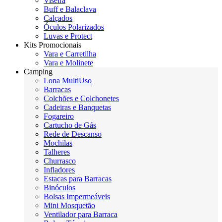
Viseira
Buff e Balaclava
Calçados
Óculos Polarizados
Luvas e Protect
Kits Promocionais
Vara e Carretilha
Vara e Molinete
Camping
Lona MultiUso
Barracas
Colchões e Colchonetes
Cadeiras e Banquetas
Fogareiro
Cartucho de Gás
Rede de Descanso
Mochilas
Talheres
Churrasco
Infladores
Estacas para Barracas
Binóculos
Bolsas Impermeáveis
Mini Mosquetão
Ventilador para Barraca