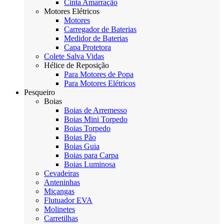
Cinta Amarração
Motores Elétricos
Motores
Carregador de Baterias
Medidor de Baterias
Capa Protetora
Colete Salva Vidas
Hélice de Reposição
Para Motores de Popa
Para Motores Elétricos
Pesqueiro
Boias
Boias de Arremesso
Boias Mini Torpedo
Boias Torpedo
Boias Pão
Boias Guia
Boias para Carpa
Boias Luminosa
Cevadeiras
Anteninhas
Miçangas
Flutuador EVA
Molinetes
Carretilhas