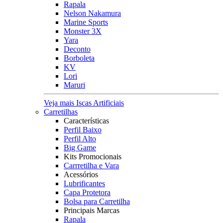
Rapala
Nelson Nakamura
Marine Sports
Monster 3X
Yara
Deconto
Borboleta
KV
Lori
Maruri
Veja mais Iscas Artificiais
Carretilhas
Características
Perfil Baixo
Perfil Alto
Big Game
Kits Promocionais
Carrretilha e Vara
Acessórios
Lubrificantes
Capa Protetora
Bolsa para Carretilha
Principais Marcas
Rapala