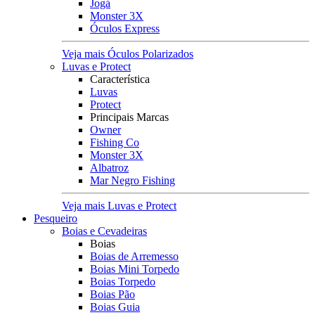
Jogá
Monster 3X
Óculos Express
Veja mais Óculos Polarizados
Luvas e Protect
Característica
Luvas
Protect
Principais Marcas
Owner
Fishing Co
Monster 3X
Albatroz
Mar Negro Fishing
Veja mais Luvas e Protect
Pesqueiro
Boias e Cevadeiras
Boias
Boias de Arremesso
Boias Mini Torpedo
Boias Torpedo
Boias Pão
Boias Guia