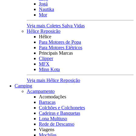
Jogá
Nautika
Mor
Veja mais Coletes Salva Vidas
Hélice Reposição
Hélice
Para Motores de Popa
Para Motores Elétricos
Principais Marcas
Clipper
MFX
Minn Kota
Veja mais Hélice Reposição
Camping
Acampamento
Acomodações
Barracas
Colchões e Colchonetes
Cadeiras e Banquetas
Lona Multiuso
Rede de Descanso
Viagens
Mochilas