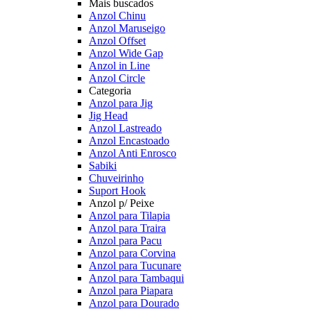
Mais buscados
Anzol Chinu
Anzol Maruseigo
Anzol Offset
Anzol Wide Gap
Anzol in Line
Anzol Circle
Categoria
Anzol para Jig
Jig Head
Anzol Lastreado
Anzol Encastoado
Anzol Anti Enrosco
Sabiki
Chuveirinho
Suport Hook
Anzol p/ Peixe
Anzol para Tilapia
Anzol para Traira
Anzol para Pacu
Anzol para Corvina
Anzol para Tucunare
Anzol para Tambaqui
Anzol para Piapara
Anzol para Dourado