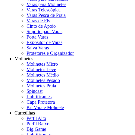
Varas para Molinetes
Varas Telescópica
Varas Pesca de Praia
Varas de Fly
Cinto de Apoio
Suporte para Varas
Porta Varas
Expositor de Varas
Salva Varas
Protetores e Organizador
Molinetes
Molinetes Micro
Molinetes Leve
Molinetes Médio
Molinetes Pesado
Molinetes Praia
Spincast
Lubrificantes
Capa Protetora
Kit Vara e Molinete
Carretilhas
Perfil Alto
Perfil Baixo
Big Game
Lubrificantes