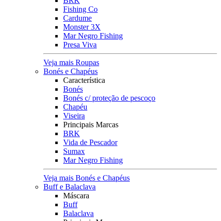
BRK
Fishing Co
Cardume
Monster 3X
Mar Negro Fishing
Presa Viva
Veja mais Roupas
Bonés e Chapéus
Característica
Bonés
Bonés c/ proteção de pescoço
Chapéu
Viseira
Principais Marcas
BRK
Vida de Pescador
Sumax
Mar Negro Fishing
Veja mais Bonés e Chapéus
Buff e Balaclava
Máscara
Buff
Balaclava