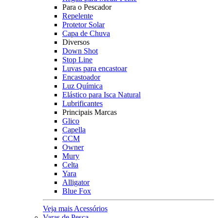
Para o Pescador
Repelente
Protetor Solar
Capa de Chuva
Diversos
Down Shot
Stop Line
Luvas para encastoar
Encastoador
Luz Química
Elástico para Isca Natural
Lubrificantes
Principais Marcas
Glico
Capella
CCM
Owner
Mury
Celta
Yara
Alligator
Blue Fox
Veja mais Acessórios
Varas de Pesca