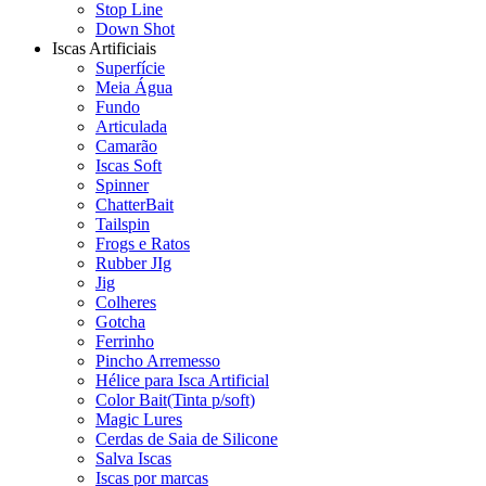
Stop Line
Down Shot
Iscas Artificiais
Superfície
Meia Água
Fundo
Articulada
Camarão
Iscas Soft
Spinner
ChatterBait
Tailspin
Frogs e Ratos
Rubber JIg
Jig
Colheres
Gotcha
Ferrinho
Pincho Arremesso
Hélice para Isca Artificial
Color Bait(Tinta p/soft)
Magic Lures
Cerdas de Saia de Silicone
Salva Iscas
Iscas por marcas