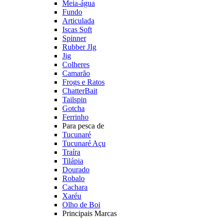
Meia-água
Fundo
Articulada
Iscas Soft
Spinner
Rubber JIg
Jig
Colheres
Camarão
Frogs e Ratos
ChatterBait
Tailspin
Gotcha
Ferrinho
Para pesca de
Tucunaré
Tucunaré Açu
Traíra
Tilápia
Dourado
Robalo
Cachara
Xaréu
Olho de Boi
Principais Marcas