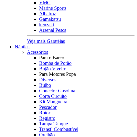
VMC
Marine Sports
Albatroz
Gamakatsu
kenzaki
Arsenal Pesca
Veja mais Garatéias
Náutica
Acessórios
Para o Barco
Bomba de Porão
Bujão Viveiro
Para Motores Popa
Diversos
Bulbo
Conector Gasolina
Corta Circuito
Kit Mangueira
Pescador
Rotor
Registro
Tampa Tanque
Transf. Combustível
Orelhão