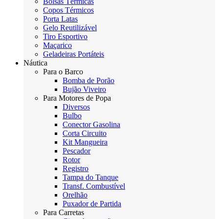
Bolsas Térmicas
Copos Térmicos
Porta Latas
Gelo Reutilizável
Tiro Esportivo
Maçarico
Geladeiras Portáteis
Náutica
Para o Barco
Bomba de Porão
Bujão Viveiro
Para Motores de Popa
Diversos
Bulbo
Conector Gasolina
Corta Circuito
Kit Mangueira
Pescador
Rotor
Registro
Tampa do Tanque
Transf. Combustível
Orelhão
Puxador de Partida
Para Carretas