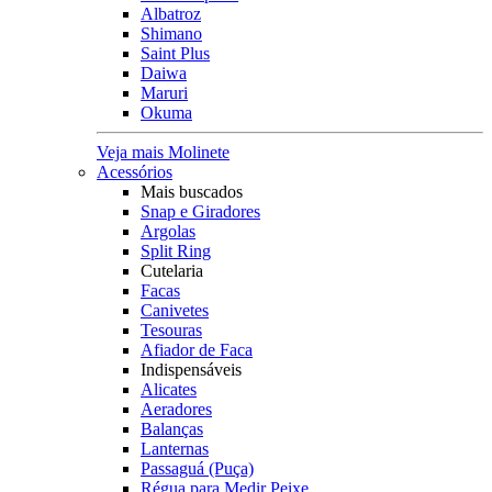
Albatroz
Shimano
Saint Plus
Daiwa
Maruri
Okuma
Veja mais Molinete
Acessórios
Mais buscados
Snap e Giradores
Argolas
Split Ring
Cutelaria
Facas
Canivetes
Tesouras
Afiador de Faca
Indispensáveis
Alicates
Aeradores
Balanças
Lanternas
Passaguá (Puça)
Régua para Medir Peixe