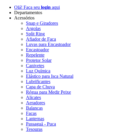
Olá! Faça seu
login
aqui
Departamentos
Acessórios
Snap e Giradores
Argolas
Split Ring
Afiador de Faca
Luvas para Encastoador
Encastoador
Repelente
Protetor Solar
Canivetes
Luz Química
Elástico para Isca Natural
Lubrificantes
Capa de Chuva
Régua para Medir Peixe
Alicates
Aeradores
Balanças
Facas
Lanternas
Passaguá - Puça
Tesouras