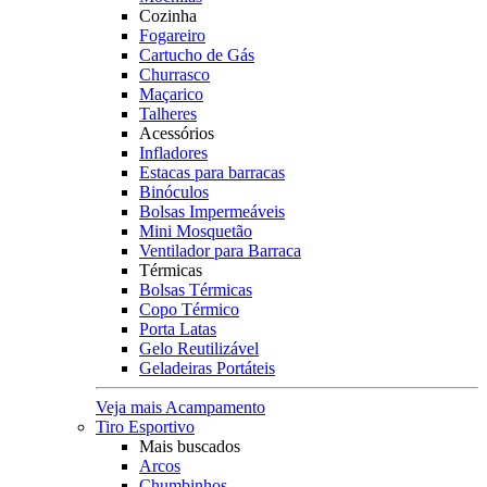
Cozinha
Fogareiro
Cartucho de Gás
Churrasco
Maçarico
Talheres
Acessórios
Infladores
Estacas para barracas
Binóculos
Bolsas Impermeáveis
Mini Mosquetão
Ventilador para Barraca
Térmicas
Bolsas Térmicas
Copo Térmico
Porta Latas
Gelo Reutilizável
Geladeiras Portáteis
Veja mais Acampamento
Tiro Esportivo
Mais buscados
Arcos
Chumbinhos