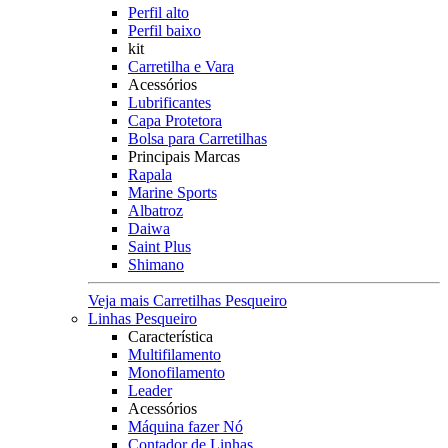
Perfil alto
Perfil baixo
kit
Carretilha e Vara
Acessórios
Lubrificantes
Capa Protetora
Bolsa para Carretilhas
Principais Marcas
Rapala
Marine Sports
Albatroz
Daiwa
Saint Plus
Shimano
Veja mais Carretilhas Pesqueiro
Linhas Pesqueiro
Característica
Multifilamento
Monofilamento
Leader
Acessórios
Máquina fazer Nó
Contador de Linhas