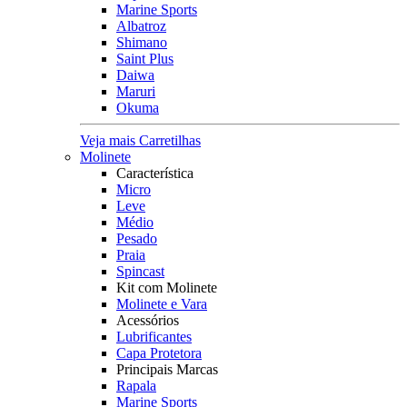
Marine Sports
Albatroz
Shimano
Saint Plus
Daiwa
Maruri
Okuma
Veja mais Carretilhas
Molinete
Característica
Micro
Leve
Médio
Pesado
Praia
Spincast
Kit com Molinete
Molinete e Vara
Acessórios
Lubrificantes
Capa Protetora
Principais Marcas
Rapala
Marine Sports