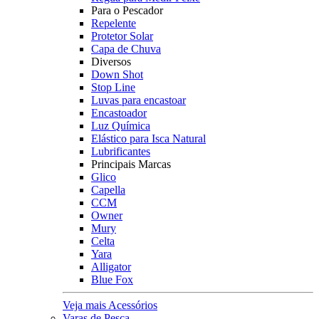
Para o Pescador
Repelente
Protetor Solar
Capa de Chuva
Diversos
Down Shot
Stop Line
Luvas para encastoar
Encastoador
Luz Química
Elástico para Isca Natural
Lubrificantes
Principais Marcas
Glico
Capella
CCM
Owner
Mury
Celta
Yara
Alligator
Blue Fox
Veja mais Acessórios
Varas de Pesca