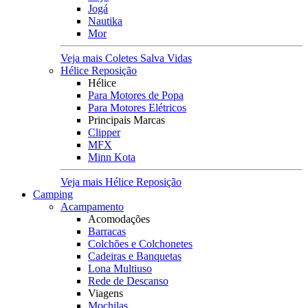
Jogá
Nautika
Mor
Veja mais Coletes Salva Vidas
Hélice Reposição
Hélice
Para Motores de Popa
Para Motores Elétricos
Principais Marcas
Clipper
MFX
Minn Kota
Veja mais Hélice Reposição
Camping
Acampamento
Acomodações
Barracas
Colchões e Colchonetes
Cadeiras e Banquetas
Lona Multiuso
Rede de Descanso
Viagens
Mochilas