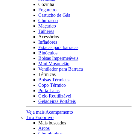
Cozinha
Fogareiro
Cartucho de Gás
Churrasco
Maçarico
Talheres
Acessórios
Infladores
Estacas para barracas
Binóculos
Bolsas Impermeáveis
Mini Mosquetão
Ventilador para Barraca
Térmicas
Bolsas Térmicas
Copo Térmico
Porta Latas
Gelo Reutilizável
Geladeiras Portáteis
Veja mais Acampamento
Tiro Esportivo
Mais buscados
Arcos
Chumbinhos