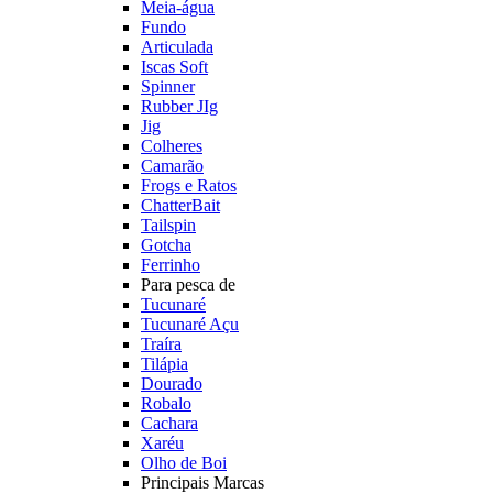
Meia-água
Fundo
Articulada
Iscas Soft
Spinner
Rubber JIg
Jig
Colheres
Camarão
Frogs e Ratos
ChatterBait
Tailspin
Gotcha
Ferrinho
Para pesca de
Tucunaré
Tucunaré Açu
Traíra
Tilápia
Dourado
Robalo
Cachara
Xaréu
Olho de Boi
Principais Marcas