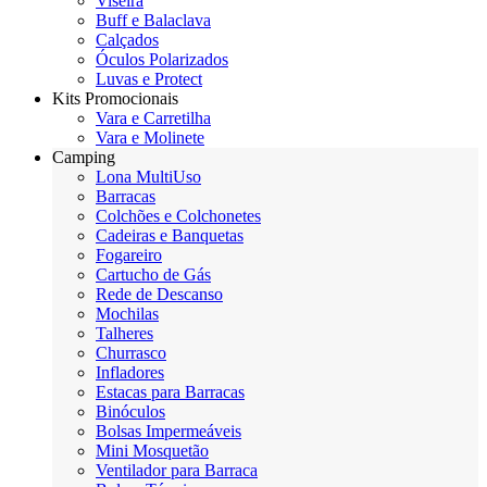
Viseira
Buff e Balaclava
Calçados
Óculos Polarizados
Luvas e Protect
Kits Promocionais
Vara e Carretilha
Vara e Molinete
Camping
Lona MultiUso
Barracas
Colchões e Colchonetes
Cadeiras e Banquetas
Fogareiro
Cartucho de Gás
Rede de Descanso
Mochilas
Talheres
Churrasco
Infladores
Estacas para Barracas
Binóculos
Bolsas Impermeáveis
Mini Mosquetão
Ventilador para Barraca