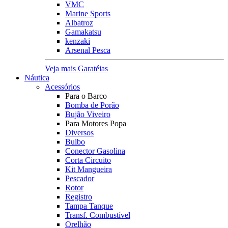
VMC
Marine Sports
Albatroz
Gamakatsu
kenzaki
Arsenal Pesca
Veja mais Garatéias
Náutica
Acessórios
Para o Barco
Bomba de Porão
Bujão Viveiro
Para Motores Popa
Diversos
Bulbo
Conector Gasolina
Corta Circuito
Kit Mangueira
Pescador
Rotor
Registro
Tampa Tanque
Transf. Combustível
Orelhão