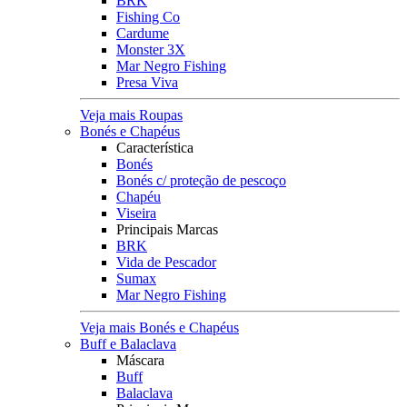
BRK
Fishing Co
Cardume
Monster 3X
Mar Negro Fishing
Presa Viva
Veja mais Roupas
Bonés e Chapéus
Característica
Bonés
Bonés c/ proteção de pescoço
Chapéu
Viseira
Principais Marcas
BRK
Vida de Pescador
Sumax
Mar Negro Fishing
Veja mais Bonés e Chapéus
Buff e Balaclava
Máscara
Buff
Balaclava