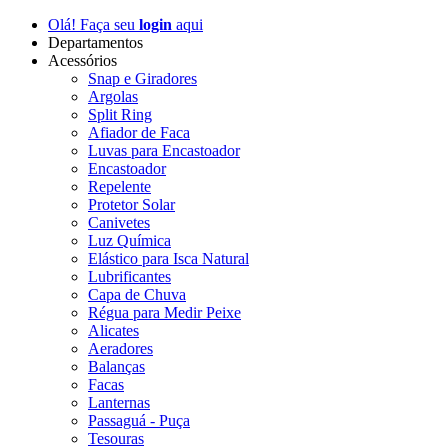
Olá! Faça seu
login
aqui
Departamentos
Acessórios
Snap e Giradores
Argolas
Split Ring
Afiador de Faca
Luvas para Encastoador
Encastoador
Repelente
Protetor Solar
Canivetes
Luz Química
Elástico para Isca Natural
Lubrificantes
Capa de Chuva
Régua para Medir Peixe
Alicates
Aeradores
Balanças
Facas
Lanternas
Passaguá - Puça
Tesouras