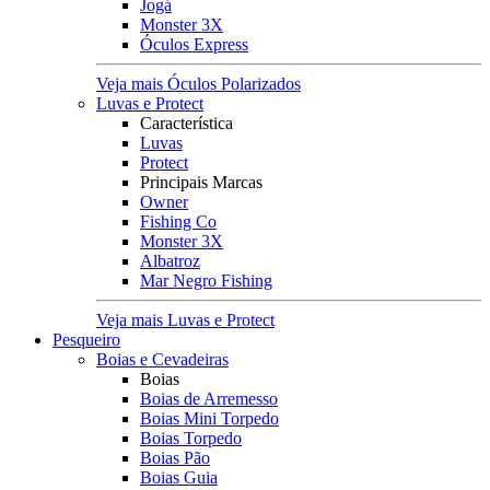
Jogá
Monster 3X
Óculos Express
Veja mais Óculos Polarizados
Luvas e Protect
Característica
Luvas
Protect
Principais Marcas
Owner
Fishing Co
Monster 3X
Albatroz
Mar Negro Fishing
Veja mais Luvas e Protect
Pesqueiro
Boias e Cevadeiras
Boias
Boias de Arremesso
Boias Mini Torpedo
Boias Torpedo
Boias Pão
Boias Guia