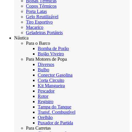
Bolsas Térmicas
Copos Térmicos
Porta Latas
Gelo Reutilizável
Tiro Esportivo
Maçarico
Geladeiras Portáteis
Náutica
Para o Barco
Bomba de Porão
Bujão Viveiro
Para Motores de Popa
Diversos
Bulbo
Conector Gasolina
Corta Circuito
Kit Mangueira
Pescador
Rotor
Registro
Tampa do Tanque
Transf. Combustível
Orelhão
Puxador de Partida
Para Carretas