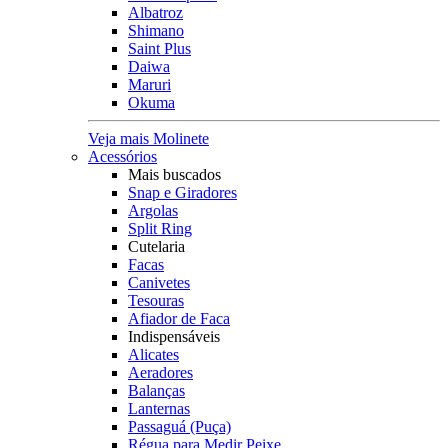
Albatroz
Shimano
Saint Plus
Daiwa
Maruri
Okuma
Veja mais Molinete
Acessórios
Mais buscados
Snap e Giradores
Argolas
Split Ring
Cutelaria
Facas
Canivetes
Tesouras
Afiador de Faca
Indispensáveis
Alicates
Aeradores
Balanças
Lanternas
Passaguá (Puça)
Régua para Medir Peixe