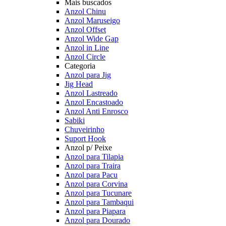
Mais buscados
Anzol Chinu
Anzol Maruseigo
Anzol Offset
Anzol Wide Gap
Anzol in Line
Anzol Circle
Categoria
Anzol para Jig
Jig Head
Anzol Lastreado
Anzol Encastoado
Anzol Anti Enrosco
Sabiki
Chuveirinho
Suport Hook
Anzol p/ Peixe
Anzol para Tilapia
Anzol para Traira
Anzol para Pacu
Anzol para Corvina
Anzol para Tucunare
Anzol para Tambaqui
Anzol para Piapara
Anzol para Dourado