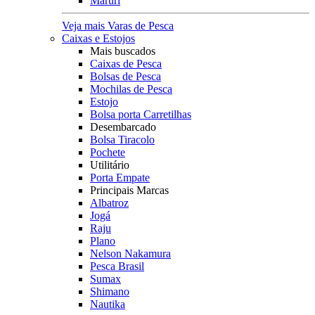
Maruri
Veja mais Varas de Pesca
Caixas e Estojos
Mais buscados
Caixas de Pesca
Bolsas de Pesca
Mochilas de Pesca
Estojo
Bolsa porta Carretilhas
Desembarcado
Bolsa Tiracolo
Pochete
Utilitário
Porta Empate
Principais Marcas
Albatroz
Jogá
Raju
Plano
Nelson Nakamura
Pesca Brasil
Sumax
Shimano
Nautika