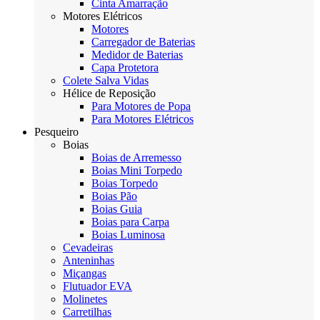
Cinta Amarração
Motores Elétricos
Motores
Carregador de Baterias
Medidor de Baterias
Capa Protetora
Colete Salva Vidas
Hélice de Reposição
Para Motores de Popa
Para Motores Elétricos
Pesqueiro
Boias
Boias de Arremesso
Boias Mini Torpedo
Boias Torpedo
Boias Pão
Boias Guia
Boias para Carpa
Boias Luminosa
Cevadeiras
Anteninhas
Miçangas
Flutuador EVA
Molinetes
Carretilhas