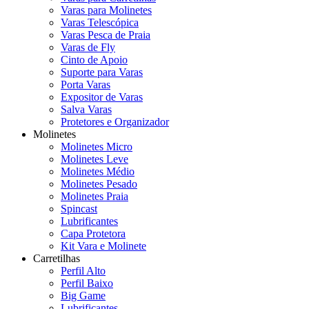
Varas para Molinetes
Varas Telescópica
Varas Pesca de Praia
Varas de Fly
Cinto de Apoio
Suporte para Varas
Porta Varas
Expositor de Varas
Salva Varas
Protetores e Organizador
Molinetes
Molinetes Micro
Molinetes Leve
Molinetes Médio
Molinetes Pesado
Molinetes Praia
Spincast
Lubrificantes
Capa Protetora
Kit Vara e Molinete
Carretilhas
Perfil Alto
Perfil Baixo
Big Game
Lubrificantes