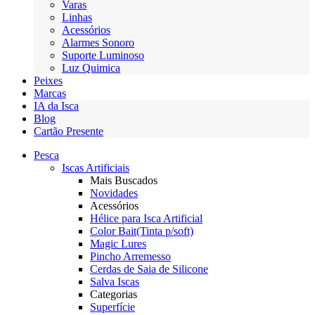
Varas
Linhas
Acessórios
Alarmes Sonoro
Suporte Luminoso
Luz Quimica
Peixes
Marcas
IA da Isca
Blog
Cartão Presente
Pesca
Iscas Artificiais
Mais Buscados
Novidades
Acessórios
Hélice para Isca Artificial
Color Bait(Tinta p/soft)
Magic Lures
Pincho Arremesso
Cerdas de Saia de Silicone
Salva Iscas
Categorias
Superfície