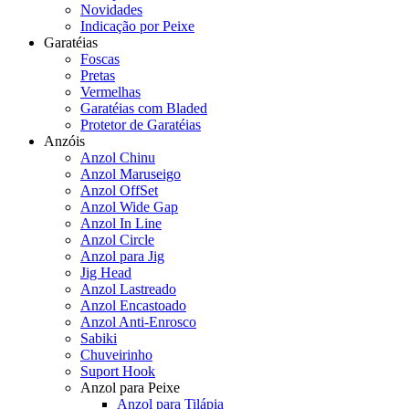
Novidades
Indicação por Peixe
Garatéias
Foscas
Pretas
Vermelhas
Garatéias com Bladed
Protetor de Garatéias
Anzóis
Anzol Chinu
Anzol Maruseigo
Anzol OffSet
Anzol Wide Gap
Anzol In Line
Anzol Circle
Anzol para Jig
Jig Head
Anzol Lastreado
Anzol Encastoado
Anzol Anti-Enrosco
Sabiki
Chuveirinho
Suport Hook
Anzol para Peixe
Anzol para Tilápia