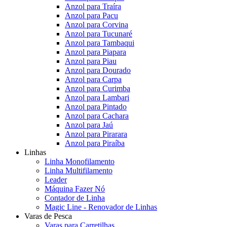
Anzol para Traíra
Anzol para Pacu
Anzol para Corvina
Anzol para Tucunaré
Anzol para Tambaqui
Anzol para Piapara
Anzol para Piau
Anzol para Dourado
Anzol para Carpa
Anzol para Curimba
Anzol para Lambari
Anzol para Pintado
Anzol para Cachara
Anzol para Jaú
Anzol para Pirarara
Anzol para Piraíba
Linhas
Linha Monofilamento
Linha Multifilamento
Leader
Máquina Fazer Nó
Contador de Linha
Magic Line - Renovador de Linhas
Varas de Pesca
Varas para Carretilhas