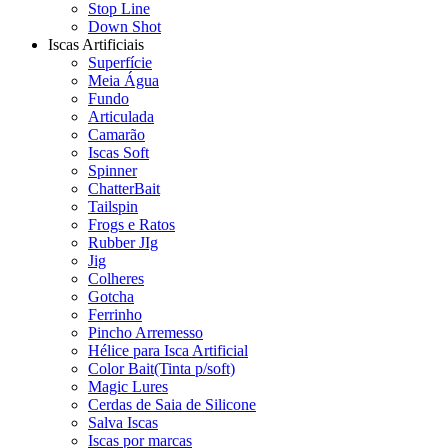
Stop Line
Down Shot
Iscas Artificiais
Superfície
Meia Água
Fundo
Articulada
Camarão
Iscas Soft
Spinner
ChatterBait
Tailspin
Frogs e Ratos
Rubber JIg
Jig
Colheres
Gotcha
Ferrinho
Pincho Arremesso
Hélice para Isca Artificial
Color Bait(Tinta p/soft)
Magic Lures
Cerdas de Saia de Silicone
Salva Iscas
Iscas por marcas