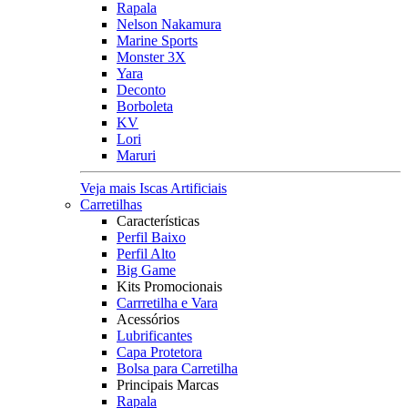
Rapala
Nelson Nakamura
Marine Sports
Monster 3X
Yara
Deconto
Borboleta
KV
Lori
Maruri
Veja mais Iscas Artificiais
Carretilhas
Características
Perfil Baixo
Perfil Alto
Big Game
Kits Promocionais
Carrretilha e Vara
Acessórios
Lubrificantes
Capa Protetora
Bolsa para Carretilha
Principais Marcas
Rapala