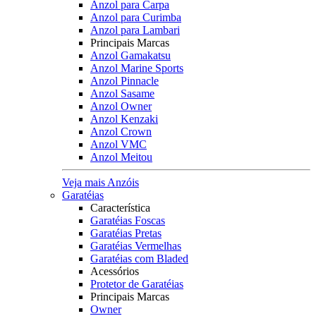
Anzol para Carpa
Anzol para Curimba
Anzol para Lambari
Principais Marcas
Anzol Gamakatsu
Anzol Marine Sports
Anzol Pinnacle
Anzol Sasame
Anzol Owner
Anzol Kenzaki
Anzol Crown
Anzol VMC
Anzol Meitou
Veja mais Anzóis
Garatéias
Característica
Garatéias Foscas
Garatéias Pretas
Garatéias Vermelhas
Garatéias com Bladed
Acessórios
Protetor de Garatéias
Principais Marcas
Owner