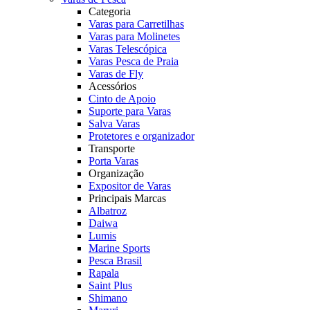
Categoria
Varas para Carretilhas
Varas para Molinetes
Varas Telescópica
Varas Pesca de Praia
Varas de Fly
Acessórios
Cinto de Apoio
Suporte para Varas
Salva Varas
Protetores e organizador
Transporte
Porta Varas
Organização
Expositor de Varas
Principais Marcas
Albatroz
Daiwa
Lumis
Marine Sports
Pesca Brasil
Rapala
Saint Plus
Shimano