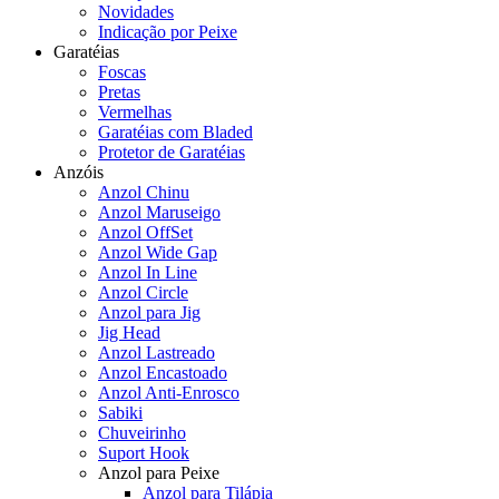
Novidades
Indicação por Peixe
Garatéias
Foscas
Pretas
Vermelhas
Garatéias com Bladed
Protetor de Garatéias
Anzóis
Anzol Chinu
Anzol Maruseigo
Anzol OffSet
Anzol Wide Gap
Anzol In Line
Anzol Circle
Anzol para Jig
Jig Head
Anzol Lastreado
Anzol Encastoado
Anzol Anti-Enrosco
Sabiki
Chuveirinho
Suport Hook
Anzol para Peixe
Anzol para Tilápia