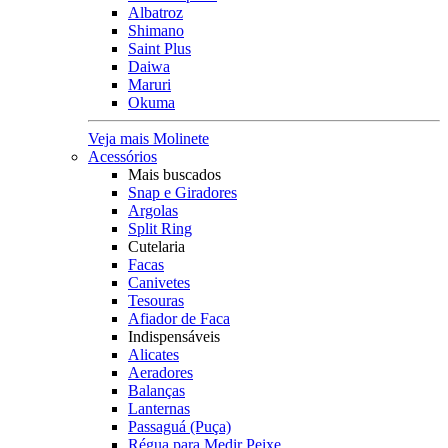
Albatroz
Shimano
Saint Plus
Daiwa
Maruri
Okuma
Veja mais Molinete
Acessórios
Mais buscados
Snap e Giradores
Argolas
Split Ring
Cutelaria
Facas
Canivetes
Tesouras
Afiador de Faca
Indispensáveis
Alicates
Aeradores
Balanças
Lanternas
Passaguá (Puça)
Régua para Medir Peixe