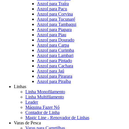
Anzol para Traíra
Anzol para Pacu
Anzol para Corvina
Anzol para Tucunaré
Anzol para Tambaqui
Anzol para Piapara
Anzol para Piau
Anzol para Dourado
Anzol para Carpa
Anzol para Curimba
Anzol para Lambari
Anzol para Pintado
Anzol para Cachara
Anzol para Jaú
Anzol para Pirarara
Anzol para Piraíba
Linhas
Linha Monofilamento
Linha Multifilamento
Leader
Máquina Fazer Nó
Contador de Linha
Magic Line - Renovador de Linhas
Varas de Pesca
Varas para Carretilhas