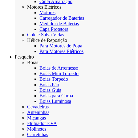
Cinta Amarração
Motores Elétricos
Motores
Carregador de Baterias
Medidor de Baterias
Capa Protetora
Colete Salva Vidas
Hélice de Reposição
Para Motores de Popa
Para Motores Elétricos
Pesqueiro
Boias
Boias de Arremesso
Boias Mini Torpedo
Boias Torpedo
Boias Pão
Boias Guia
Boias para Carpa
Boias Luminosa
Cevadeiras
Anteninhas
Miçangas
Flutuador EVA
Molinetes
Carretilhas