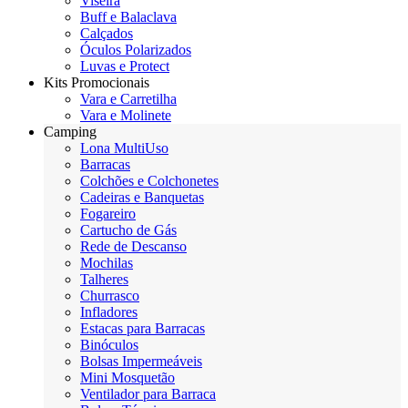
Viseira
Buff e Balaclava
Calçados
Óculos Polarizados
Luvas e Protect
Kits Promocionais
Vara e Carretilha
Vara e Molinete
Camping
Lona MultiUso
Barracas
Colchões e Colchonetes
Cadeiras e Banquetas
Fogareiro
Cartucho de Gás
Rede de Descanso
Mochilas
Talheres
Churrasco
Infladores
Estacas para Barracas
Binóculos
Bolsas Impermeáveis
Mini Mosquetão
Ventilador para Barraca