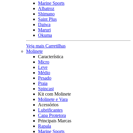
Marine Sports
Albatroz
Shimano
Saint Plus
Daiwa
Maruri
Okuma
Veja mais Carretilhas
Molinete
Característica
Micro
Leve
Médio
Pesado
Praia
Spincast
Kit com Molinete
Molinete e Vara
Acessórios
Lubrificantes
Capa Protetora
Principais Marcas
Rapala
Marine Sports