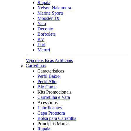
Rapala
Nelson Nakamura
Marine Sports
Monster 3X
Yara
Deconto
Borboleta
KV
Lori
Maruri
Veja mais Iscas Artificiais
Carretilhas
Características
Perfil Baixo
Perfil Alto
Big Game
Kits Promocionais
Carrretilha e Vara
Acessórios
Lubrificantes
Capa Protetora
Bolsa para Carretilha
Principais Marcas
Rapala