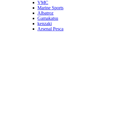
VMC
Marine Sports
Albatroz
Gamakatsu
kenzaki
Arsenal Pesca
Veja mais Garatéias
Náutica
Acessórios
Para o Barco
Bomba de Porão
Bujão Viveiro
Para Motores Popa
Diversos
Bulbo
Conector Gasolina
Corta Circuito
Kit Mangueira
Pescador
Rotor
Registro
Tampa Tanque
Transf. Combustível
Orelhão