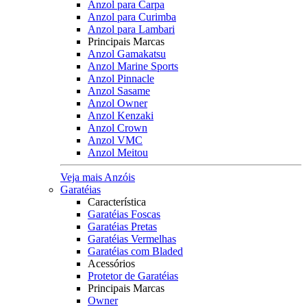
Anzol para Carpa
Anzol para Curimba
Anzol para Lambari
Principais Marcas
Anzol Gamakatsu
Anzol Marine Sports
Anzol Pinnacle
Anzol Sasame
Anzol Owner
Anzol Kenzaki
Anzol Crown
Anzol VMC
Anzol Meitou
Veja mais Anzóis
Garatéias
Característica
Garatéias Foscas
Garatéias Pretas
Garatéias Vermelhas
Garatéias com Bladed
Acessórios
Protetor de Garatéias
Principais Marcas
Owner