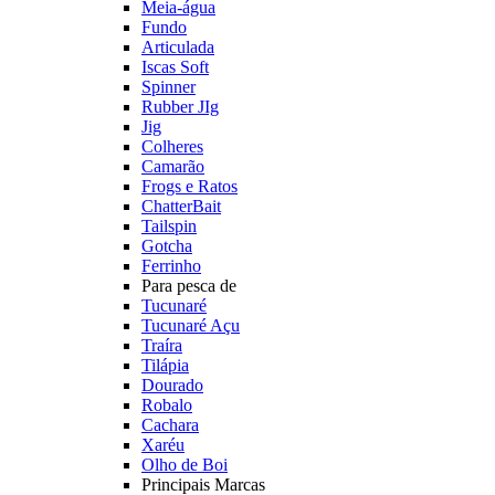
Meia-água
Fundo
Articulada
Iscas Soft
Spinner
Rubber JIg
Jig
Colheres
Camarão
Frogs e Ratos
ChatterBait
Tailspin
Gotcha
Ferrinho
Para pesca de
Tucunaré
Tucunaré Açu
Traíra
Tilápia
Dourado
Robalo
Cachara
Xaréu
Olho de Boi
Principais Marcas