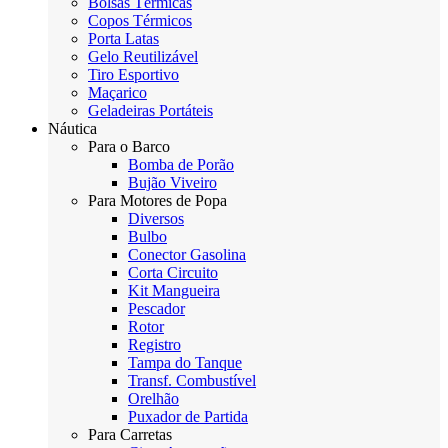
Bolsas Térmicas
Copos Térmicos
Porta Latas
Gelo Reutilizável
Tiro Esportivo
Maçarico
Geladeiras Portáteis
Náutica
Para o Barco
Bomba de Porão
Bujão Viveiro
Para Motores de Popa
Diversos
Bulbo
Conector Gasolina
Corta Circuito
Kit Mangueira
Pescador
Rotor
Registro
Tampa do Tanque
Transf. Combustível
Orelhão
Puxador de Partida
Para Carretas