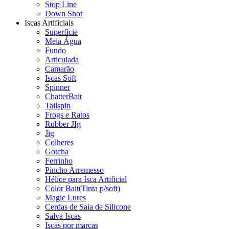
Stop Line
Down Shot
Iscas Artificiais
Superfície
Meia Água
Fundo
Articulada
Camarão
Iscas Soft
Spinner
ChatterBait
Tailspin
Frogs e Ratos
Rubber JIg
Jig
Colheres
Gotcha
Ferrinho
Pincho Arremesso
Hélice para Isca Artificial
Color Bait(Tinta p/soft)
Magic Lures
Cerdas de Saia de Silicone
Salva Iscas
Iscas por marcas