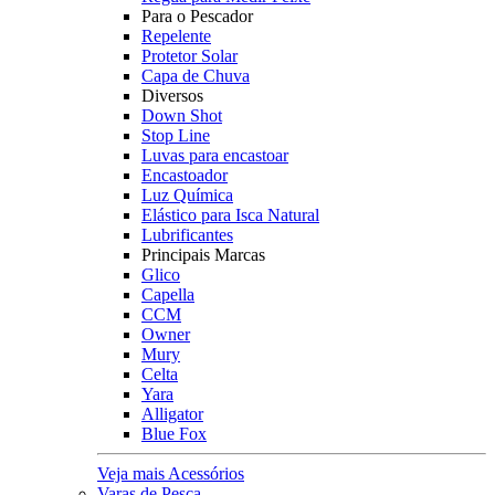
Para o Pescador
Repelente
Protetor Solar
Capa de Chuva
Diversos
Down Shot
Stop Line
Luvas para encastoar
Encastoador
Luz Química
Elástico para Isca Natural
Lubrificantes
Principais Marcas
Glico
Capella
CCM
Owner
Mury
Celta
Yara
Alligator
Blue Fox
Veja mais Acessórios
Varas de Pesca