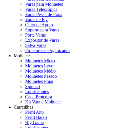
Varas para Molinetes
Varas Telescópica
Varas Pesca de Praia
Varas de Fly
Cinto de Apoio
Suporte para Varas
Porta Varas
Expositor de Varas
Salva Varas
Protetores e Organizador
Molinetes
Molinetes Micro
Molinetes Leve
Molinetes Médio
Molinetes Pesado
Molinetes Praia
Spincast
Lubrificantes
Capa Protetora
Kit Vara e Molinete
Carretilhas
Perfil Alto
Perfil Baixo
Big Game
Lubrificantes