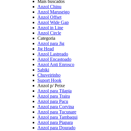
Mais buscados
Anzol Chinu
Anzol Maruseigo
Anzol Offset
Anzol Wide Gap
Anzol in Line
Anzol Circle
Categoria
Anzol para Jig
Jig Head
Anzol Lastreado
Anzol Encastoado
Anzol Anti Enrosco
Sabiki
Chuveirinho
Suport Hook
Anzol p/ Peixe
Anzol para Tilapia
Anzol para Traira
Anzol para Pacu
Anzol para Corvina
Anzol para Tucunare
Anzol para Tambaqui
Anzol para Piapara
Anzol para Dourado