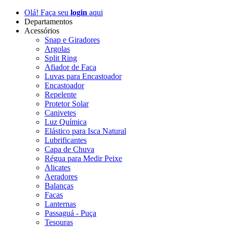
Olá! Faça seu
login
aqui
Departamentos
Acessórios
Snap e Giradores
Argolas
Split Ring
Afiador de Faca
Luvas para Encastoador
Encastoador
Repelente
Protetor Solar
Canivetes
Luz Química
Elástico para Isca Natural
Lubrificantes
Capa de Chuva
Régua para Medir Peixe
Alicates
Aeradores
Balanças
Facas
Lanternas
Passaguá - Puça
Tesouras