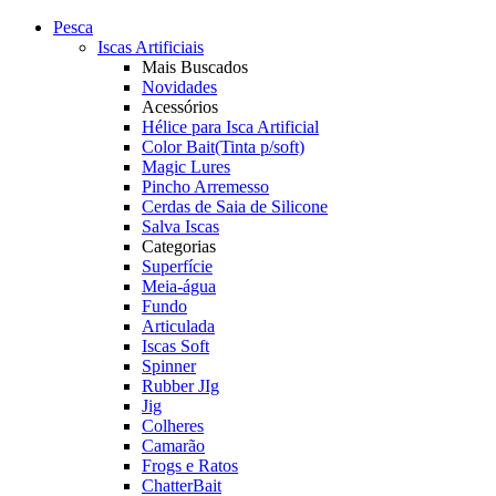
Pesca
Iscas Artificiais
Mais Buscados
Novidades
Acessórios
Hélice para Isca Artificial
Color Bait(Tinta p/soft)
Magic Lures
Pincho Arremesso
Cerdas de Saia de Silicone
Salva Iscas
Categorias
Superfície
Meia-água
Fundo
Articulada
Iscas Soft
Spinner
Rubber JIg
Jig
Colheres
Camarão
Frogs e Ratos
ChatterBait