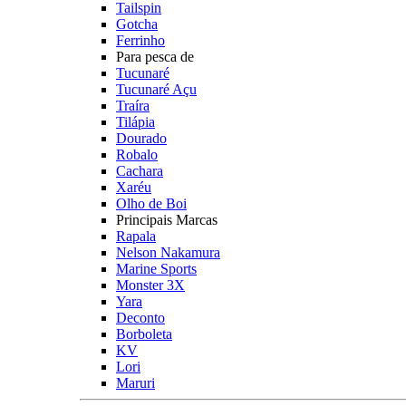
Tailspin
Gotcha
Ferrinho
Para pesca de
Tucunaré
Tucunaré Açu
Traíra
Tilápia
Dourado
Robalo
Cachara
Xaréu
Olho de Boi
Principais Marcas
Rapala
Nelson Nakamura
Marine Sports
Monster 3X
Yara
Deconto
Borboleta
KV
Lori
Maruri