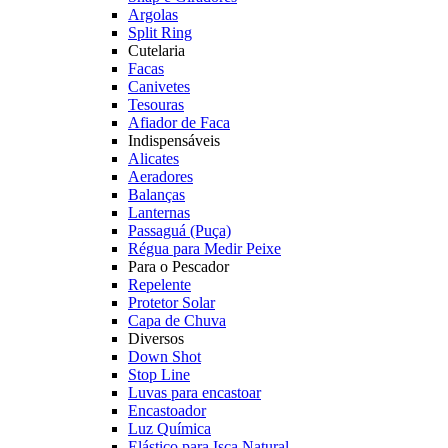
Argolas
Split Ring
Cutelaria
Facas
Canivetes
Tesouras
Afiador de Faca
Indispensáveis
Alicates
Aeradores
Balanças
Lanternas
Passaguá (Puça)
Régua para Medir Peixe
Para o Pescador
Repelente
Protetor Solar
Capa de Chuva
Diversos
Down Shot
Stop Line
Luvas para encastoar
Encastoador
Luz Química
Elástico para Isca Natural