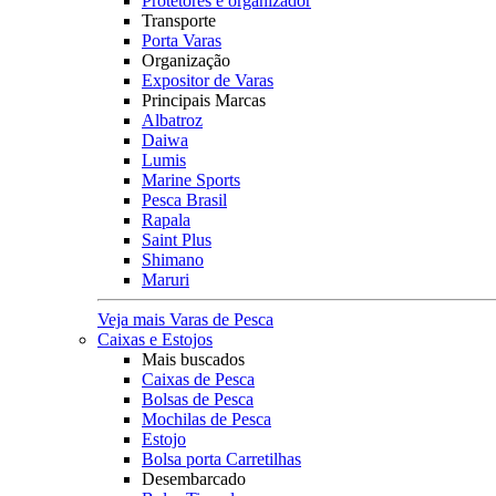
Protetores e organizador
Transporte
Porta Varas
Organização
Expositor de Varas
Principais Marcas
Albatroz
Daiwa
Lumis
Marine Sports
Pesca Brasil
Rapala
Saint Plus
Shimano
Maruri
Veja mais Varas de Pesca
Caixas e Estojos
Mais buscados
Caixas de Pesca
Bolsas de Pesca
Mochilas de Pesca
Estojo
Bolsa porta Carretilhas
Desembarcado