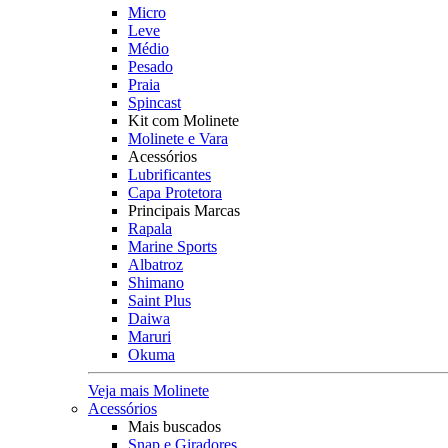
Micro
Leve
Médio
Pesado
Praia
Spincast
Kit com Molinete
Molinete e Vara
Acessórios
Lubrificantes
Capa Protetora
Principais Marcas
Rapala
Marine Sports
Albatroz
Shimano
Saint Plus
Daiwa
Maruri
Okuma
Veja mais Molinete
Acessórios
Mais buscados
Snap e Giradores