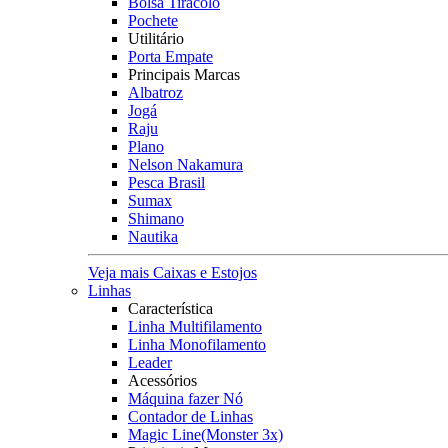
Bolsa Tiracolo
Pochete
Utilitário
Porta Empate
Principais Marcas
Albatroz
Jogá
Raju
Plano
Nelson Nakamura
Pesca Brasil
Sumax
Shimano
Nautika
Veja mais Caixas e Estojos
Linhas
Característica
Linha Multifilamento
Linha Monofilamento
Leader
Acessórios
Máquina fazer Nó
Contador de Linhas
Magic Line(Monster 3x)