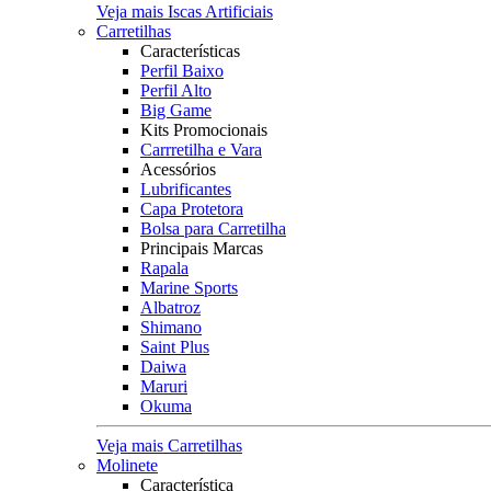
Veja mais Iscas Artificiais
Carretilhas
Características
Perfil Baixo
Perfil Alto
Big Game
Kits Promocionais
Carrretilha e Vara
Acessórios
Lubrificantes
Capa Protetora
Bolsa para Carretilha
Principais Marcas
Rapala
Marine Sports
Albatroz
Shimano
Saint Plus
Daiwa
Maruri
Okuma
Veja mais Carretilhas
Molinete
Característica