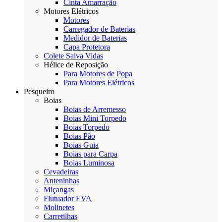
Cinta Amarração
Motores Elétricos
Motores
Carregador de Baterias
Medidor de Baterias
Capa Protetora
Colete Salva Vidas
Hélice de Reposição
Para Motores de Popa
Para Motores Elétricos
Pesqueiro
Boias
Boias de Arremesso
Boias Mini Torpedo
Boias Torpedo
Boias Pão
Boias Guia
Boias para Carpa
Boias Luminosa
Cevadeiras
Anteninhas
Miçangas
Flutuador EVA
Molinetes
Carretilhas