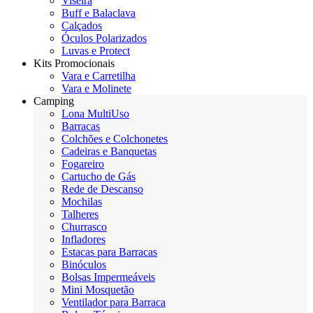
Viseira
Buff e Balaclava
Calçados
Óculos Polarizados
Luvas e Protect
Kits Promocionais
Vara e Carretilha
Vara e Molinete
Camping
Lona MultiUso
Barracas
Colchões e Colchonetes
Cadeiras e Banquetas
Fogareiro
Cartucho de Gás
Rede de Descanso
Mochilas
Talheres
Churrasco
Infladores
Estacas para Barracas
Binóculos
Bolsas Impermeáveis
Mini Mosquetão
Ventilador para Barraca