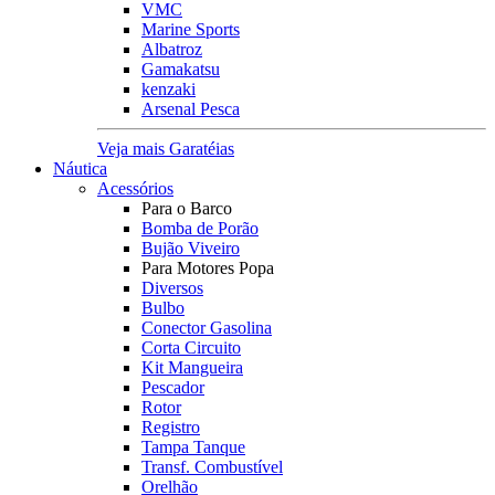
VMC
Marine Sports
Albatroz
Gamakatsu
kenzaki
Arsenal Pesca
Veja mais Garatéias
Náutica
Acessórios
Para o Barco
Bomba de Porão
Bujão Viveiro
Para Motores Popa
Diversos
Bulbo
Conector Gasolina
Corta Circuito
Kit Mangueira
Pescador
Rotor
Registro
Tampa Tanque
Transf. Combustível
Orelhão