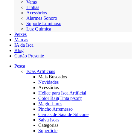
Varas
Linhas
Acessórios
Alarmes Sonoro
Suporte Luminoso
Luz Quimica
Peixes
Marcas
IA da Isca
Blog
Cartão Presente
Pesca
Iscas Artificiais
Mais Buscados
Novidades
Acessórios
Hélice para Isca Artificial
Color Bait(Tinta p/soft)
Magic Lures
Pincho Arremesso
Cerdas de Saia de Silicone
Salva Iscas
Categorias
Superfície