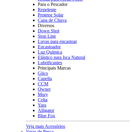
Para o Pescador
Repelente
Protetor Solar
Capa de Chuva
Diversos
Down Shot
Stop Line
Luvas para encastoar
Encastoador
Luz Química
Elástico para Isca Natural
Lubrificantes
Principais Marcas
Glico
Capella
CCM
Owner
Mury
Celta
Yara
Alligator
Blue Fox
Veja mais Acessórios
Varas de Pesca