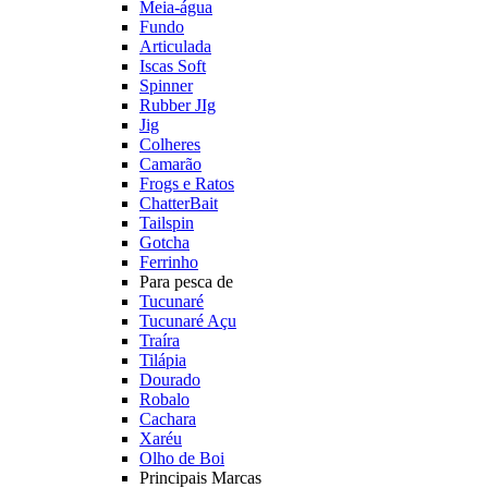
Meia-água
Fundo
Articulada
Iscas Soft
Spinner
Rubber JIg
Jig
Colheres
Camarão
Frogs e Ratos
ChatterBait
Tailspin
Gotcha
Ferrinho
Para pesca de
Tucunaré
Tucunaré Açu
Traíra
Tilápia
Dourado
Robalo
Cachara
Xaréu
Olho de Boi
Principais Marcas