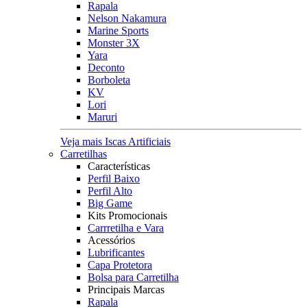
Rapala
Nelson Nakamura
Marine Sports
Monster 3X
Yara
Deconto
Borboleta
KV
Lori
Maruri
Veja mais Iscas Artificiais
Carretilhas
Características
Perfil Baixo
Perfil Alto
Big Game
Kits Promocionais
Carrretilha e Vara
Acessórios
Lubrificantes
Capa Protetora
Bolsa para Carretilha
Principais Marcas
Rapala