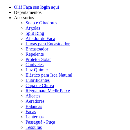
Olá! Faça seu
login
aqui
Departamentos
Acessórios
Snap e Giradores
Argolas
Split Ring
Afiador de Faca
Luvas para Encastoador
Encastoador
Repelente
Protetor Solar
Canivetes
Luz Química
Elástico para Isca Natural
Lubrificantes
Capa de Chuva
Régua para Medir Peixe
Alicates
Aeradores
Balanças
Facas
Lanternas
Passaguá - Puça
Tesouras