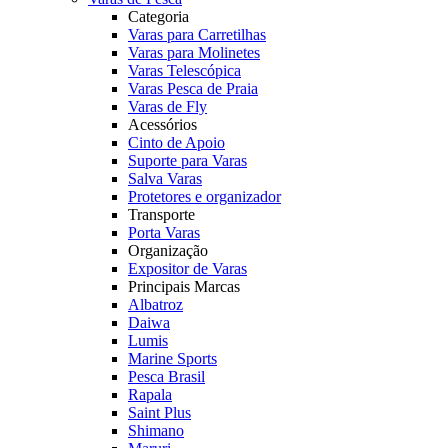
Categoria
Varas para Carretilhas
Varas para Molinetes
Varas Telescópica
Varas Pesca de Praia
Varas de Fly
Acessórios
Cinto de Apoio
Suporte para Varas
Salva Varas
Protetores e organizador
Transporte
Porta Varas
Organização
Expositor de Varas
Principais Marcas
Albatroz
Daiwa
Lumis
Marine Sports
Pesca Brasil
Rapala
Saint Plus
Shimano