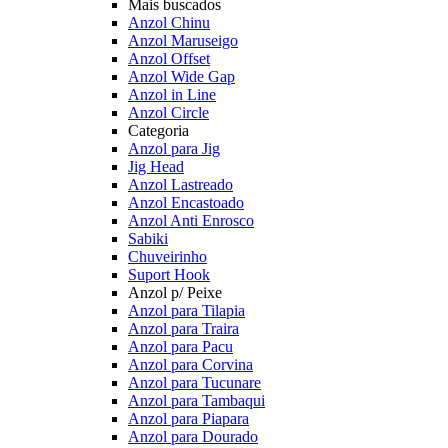
Mais buscados
Anzol Chinu
Anzol Maruseigo
Anzol Offset
Anzol Wide Gap
Anzol in Line
Anzol Circle
Categoria
Anzol para Jig
Jig Head
Anzol Lastreado
Anzol Encastoado
Anzol Anti Enrosco
Sabiki
Chuveirinho
Suport Hook
Anzol p/ Peixe
Anzol para Tilapia
Anzol para Traira
Anzol para Pacu
Anzol para Corvina
Anzol para Tucunare
Anzol para Tambaqui
Anzol para Piapara
Anzol para Dourado