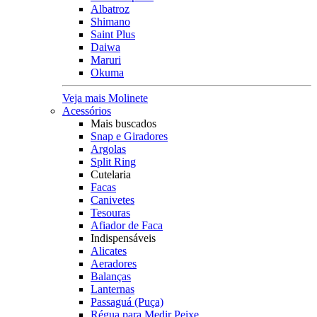
Albatroz
Shimano
Saint Plus
Daiwa
Maruri
Okuma
Veja mais Molinete
Acessórios
Mais buscados
Snap e Giradores
Argolas
Split Ring
Cutelaria
Facas
Canivetes
Tesouras
Afiador de Faca
Indispensáveis
Alicates
Aeradores
Balanças
Lanternas
Passaguá (Puça)
Régua para Medir Peixe