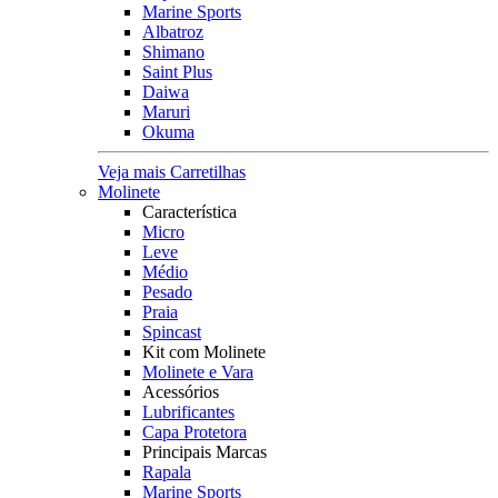
Marine Sports
Albatroz
Shimano
Saint Plus
Daiwa
Maruri
Okuma
Veja mais Carretilhas
Molinete
Característica
Micro
Leve
Médio
Pesado
Praia
Spincast
Kit com Molinete
Molinete e Vara
Acessórios
Lubrificantes
Capa Protetora
Principais Marcas
Rapala
Marine Sports