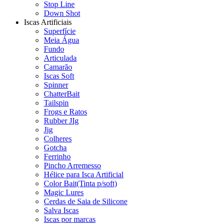
Stop Line
Down Shot
Iscas Artificiais
Superfície
Meia Água
Fundo
Articulada
Camarão
Iscas Soft
Spinner
ChatterBait
Tailspin
Frogs e Ratos
Rubber JIg
Jig
Colheres
Gotcha
Ferrinho
Pincho Arremesso
Hélice para Isca Artificial
Color Bait(Tinta p/soft)
Magic Lures
Cerdas de Saia de Silicone
Salva Iscas
Iscas por marcas