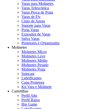
Varas para Molinetes
Varas Telescópica
Varas Pesca de Praia
Varas de Fly
Cinto de Apoio
Suporte para Varas
Porta Varas
Expositor de Varas
Salva Varas
Protetores e Organizador
Molinetes
Molinetes Micro
Molinetes Leve
Molinetes Médio
Molinetes Pesado
Molinetes Praia
Spincast
Lubrificantes
Capa Protetora
Kit Vara e Molinete
Carretilhas
Perfil Alto
Perfil Baixo
Big Game
Lubrificantes