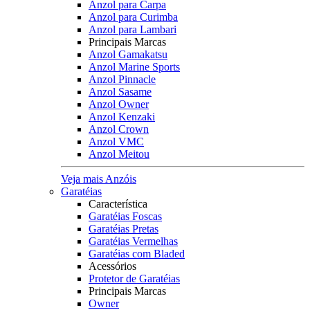
Anzol para Carpa
Anzol para Curimba
Anzol para Lambari
Principais Marcas
Anzol Gamakatsu
Anzol Marine Sports
Anzol Pinnacle
Anzol Sasame
Anzol Owner
Anzol Kenzaki
Anzol Crown
Anzol VMC
Anzol Meitou
Veja mais Anzóis
Garatéias
Característica
Garatéias Foscas
Garatéias Pretas
Garatéias Vermelhas
Garatéias com Bladed
Acessórios
Protetor de Garatéias
Principais Marcas
Owner