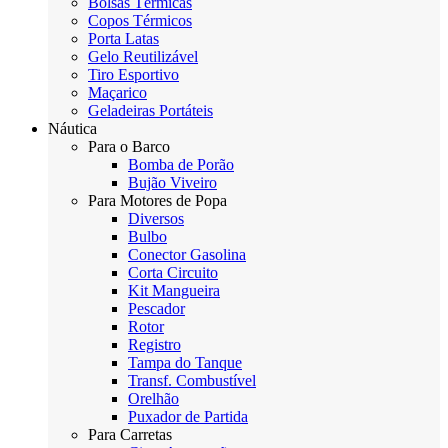
Bolsas Térmicas
Copos Térmicos
Porta Latas
Gelo Reutilizável
Tiro Esportivo
Maçarico
Geladeiras Portáteis
Náutica
Para o Barco
Bomba de Porão
Bujão Viveiro
Para Motores de Popa
Diversos
Bulbo
Conector Gasolina
Corta Circuito
Kit Mangueira
Pescador
Rotor
Registro
Tampa do Tanque
Transf. Combustível
Orelhão
Puxador de Partida
Para Carretas