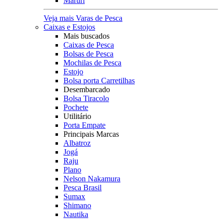
Maruri
Veja mais Varas de Pesca
Caixas e Estojos
Mais buscados
Caixas de Pesca
Bolsas de Pesca
Mochilas de Pesca
Estojo
Bolsa porta Carretilhas
Desembarcado
Bolsa Tiracolo
Pochete
Utilitário
Porta Empate
Principais Marcas
Albatroz
Jogá
Raju
Plano
Nelson Nakamura
Pesca Brasil
Sumax
Shimano
Nautika