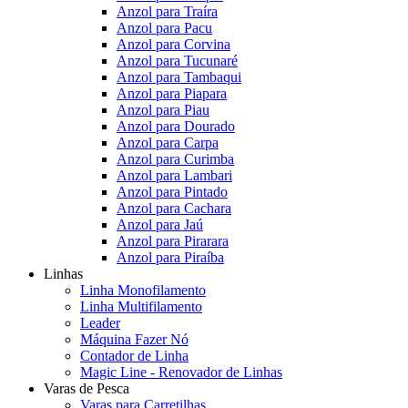
Anzol para Traíra
Anzol para Pacu
Anzol para Corvina
Anzol para Tucunaré
Anzol para Tambaqui
Anzol para Piapara
Anzol para Piau
Anzol para Dourado
Anzol para Carpa
Anzol para Curimba
Anzol para Lambari
Anzol para Pintado
Anzol para Cachara
Anzol para Jaú
Anzol para Pirarara
Anzol para Piraíba
Linhas
Linha Monofilamento
Linha Multifilamento
Leader
Máquina Fazer Nó
Contador de Linha
Magic Line - Renovador de Linhas
Varas de Pesca
Varas para Carretilhas