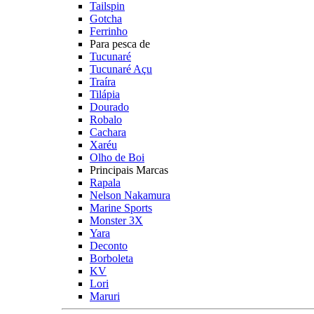
Tailspin
Gotcha
Ferrinho
Para pesca de
Tucunaré
Tucunaré Açu
Traíra
Tilápia
Dourado
Robalo
Cachara
Xaréu
Olho de Boi
Principais Marcas
Rapala
Nelson Nakamura
Marine Sports
Monster 3X
Yara
Deconto
Borboleta
KV
Lori
Maruri