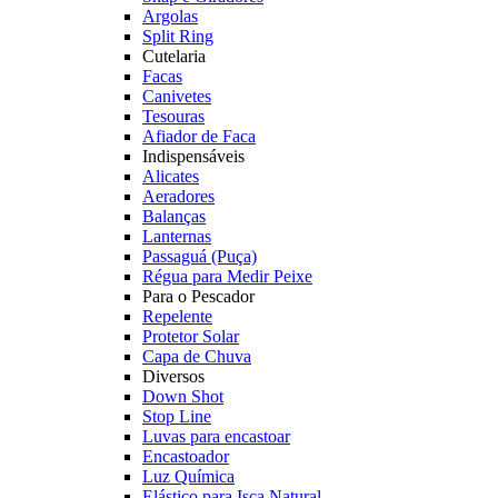
Argolas
Split Ring
Cutelaria
Facas
Canivetes
Tesouras
Afiador de Faca
Indispensáveis
Alicates
Aeradores
Balanças
Lanternas
Passaguá (Puça)
Régua para Medir Peixe
Para o Pescador
Repelente
Protetor Solar
Capa de Chuva
Diversos
Down Shot
Stop Line
Luvas para encastoar
Encastoador
Luz Química
Elástico para Isca Natural