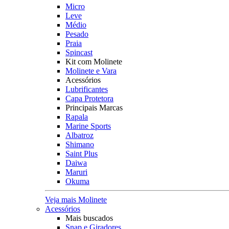
Micro
Leve
Médio
Pesado
Praia
Spincast
Kit com Molinete
Molinete e Vara
Acessórios
Lubrificantes
Capa Protetora
Principais Marcas
Rapala
Marine Sports
Albatroz
Shimano
Saint Plus
Daiwa
Maruri
Okuma
Veja mais Molinete
Acessórios
Mais buscados
Snap e Giradores