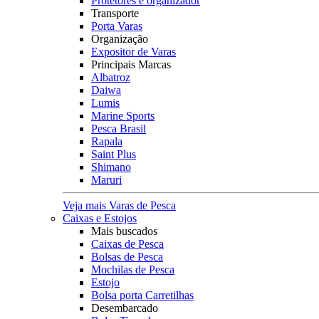
Protetores e organizador
Transporte
Porta Varas
Organização
Expositor de Varas
Principais Marcas
Albatroz
Daiwa
Lumis
Marine Sports
Pesca Brasil
Rapala
Saint Plus
Shimano
Maruri
Veja mais Varas de Pesca
Caixas e Estojos
Mais buscados
Caixas de Pesca
Bolsas de Pesca
Mochilas de Pesca
Estojo
Bolsa porta Carretilhas
Desembarcado