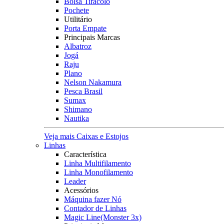
Bolsa Tiracolo
Pochete
Utilitário
Porta Empate
Principais Marcas
Albatroz
Jogá
Raju
Plano
Nelson Nakamura
Pesca Brasil
Sumax
Shimano
Nautika
Veja mais Caixas e Estojos
Linhas
Característica
Linha Multifilamento
Linha Monofilamento
Leader
Acessórios
Máquina fazer Nó
Contador de Linhas
Magic Line(Monster 3x)