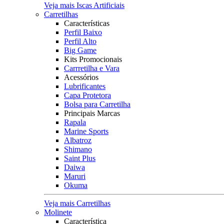
Veja mais Iscas Artificiais
Carretilhas
Características
Perfil Baixo
Perfil Alto
Big Game
Kits Promocionais
Carrretilha e Vara
Acessórios
Lubrificantes
Capa Protetora
Bolsa para Carretilha
Principais Marcas
Rapala
Marine Sports
Albatroz
Shimano
Saint Plus
Daiwa
Maruri
Okuma
Veja mais Carretilhas
Molinete
Característica