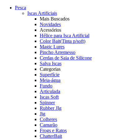
Pesca
Iscas Artificiais
Mais Buscados
Novidades
Acessórios
Hélice para Isca Artificial
Color Bait(Tinta p/soft)
Magic Lures
Pincho Arremesso
Cerdas de Saia de Silicone
Salva Iscas
Categorias
Superfície
Meia-água
Fundo
Articulada
Iscas Soft
Spinner
Rubber JIg
Jig
Colheres
Camarão
Frogs e Ratos
ChatterBait