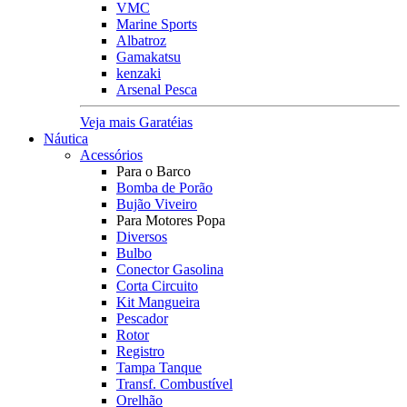
VMC
Marine Sports
Albatroz
Gamakatsu
kenzaki
Arsenal Pesca
Veja mais Garatéias
Náutica
Acessórios
Para o Barco
Bomba de Porão
Bujão Viveiro
Para Motores Popa
Diversos
Bulbo
Conector Gasolina
Corta Circuito
Kit Mangueira
Pescador
Rotor
Registro
Tampa Tanque
Transf. Combustível
Orelhão