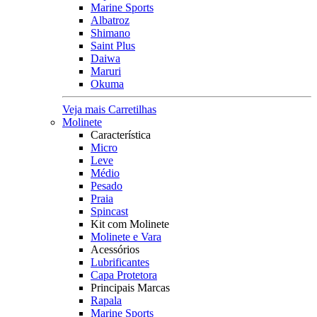
Marine Sports
Albatroz
Shimano
Saint Plus
Daiwa
Maruri
Okuma
Veja mais Carretilhas
Molinete
Característica
Micro
Leve
Médio
Pesado
Praia
Spincast
Kit com Molinete
Molinete e Vara
Acessórios
Lubrificantes
Capa Protetora
Principais Marcas
Rapala
Marine Sports