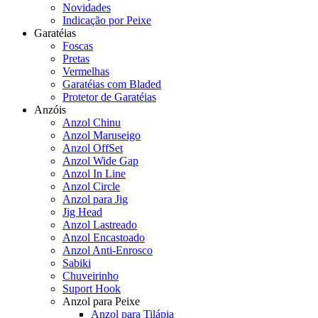
Novidades
Indicação por Peixe
Garatéias
Foscas
Pretas
Vermelhas
Garatéias com Bladed
Protetor de Garatéias
Anzóis
Anzol Chinu
Anzol Maruseigo
Anzol OffSet
Anzol Wide Gap
Anzol In Line
Anzol Circle
Anzol para Jig
Jig Head
Anzol Lastreado
Anzol Encastoado
Anzol Anti-Enrosco
Sabiki
Chuveirinho
Suport Hook
Anzol para Peixe
Anzol para Tilápia