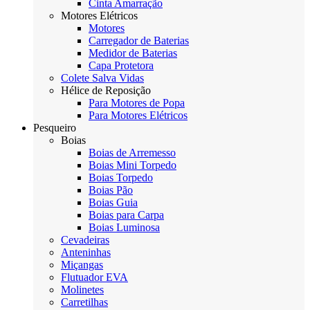
Cinta Amarração
Motores Elétricos
Motores
Carregador de Baterias
Medidor de Baterias
Capa Protetora
Colete Salva Vidas
Hélice de Reposição
Para Motores de Popa
Para Motores Elétricos
Pesqueiro
Boias
Boias de Arremesso
Boias Mini Torpedo
Boias Torpedo
Boias Pão
Boias Guia
Boias para Carpa
Boias Luminosa
Cevadeiras
Anteninhas
Miçangas
Flutuador EVA
Molinetes
Carretilhas