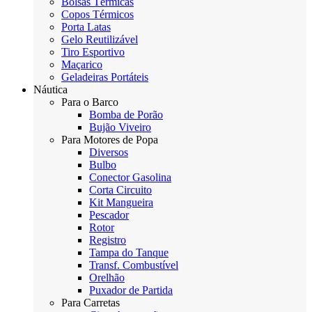
Bolsas Térmicas
Copos Térmicos
Porta Latas
Gelo Reutilizável
Tiro Esportivo
Maçarico
Geladeiras Portáteis
Náutica
Para o Barco
Bomba de Porão
Bujão Viveiro
Para Motores de Popa
Diversos
Bulbo
Conector Gasolina
Corta Circuito
Kit Mangueira
Pescador
Rotor
Registro
Tampa do Tanque
Transf. Combustível
Orelhão
Puxador de Partida
Para Carretas