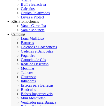
Viseira
Buff e Balaclava
Calçados
Óculos Polarizados
Luvas e Protect
Kits Promocionais
Vara e Carretilha
Vara e Molinete
Camping
Lona MultiUso
Barracas
Colchões e Colchonetes
Cadeiras e Banquetas
Fogareiro
Cartucho de Gás
Rede de Descanso
Mochilas
Talheres
Churrasco
Infladores
Estacas para Barracas
Binóculos
Bolsas Impermeáveis
Mini Mosquetão
Ventilador para Barraca