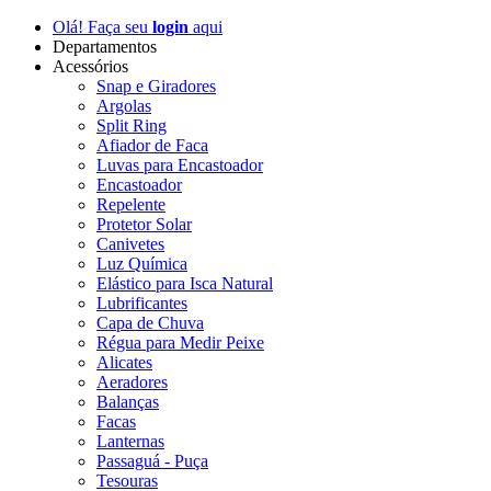
Olá! Faça seu
login
aqui
Departamentos
Acessórios
Snap e Giradores
Argolas
Split Ring
Afiador de Faca
Luvas para Encastoador
Encastoador
Repelente
Protetor Solar
Canivetes
Luz Química
Elástico para Isca Natural
Lubrificantes
Capa de Chuva
Régua para Medir Peixe
Alicates
Aeradores
Balanças
Facas
Lanternas
Passaguá - Puça
Tesouras