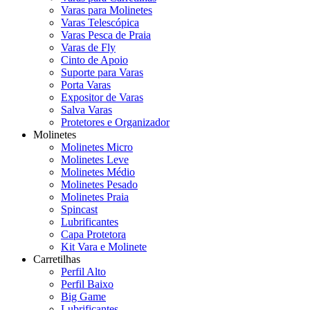
Varas para Molinetes
Varas Telescópica
Varas Pesca de Praia
Varas de Fly
Cinto de Apoio
Suporte para Varas
Porta Varas
Expositor de Varas
Salva Varas
Protetores e Organizador
Molinetes
Molinetes Micro
Molinetes Leve
Molinetes Médio
Molinetes Pesado
Molinetes Praia
Spincast
Lubrificantes
Capa Protetora
Kit Vara e Molinete
Carretilhas
Perfil Alto
Perfil Baixo
Big Game
Lubrificantes