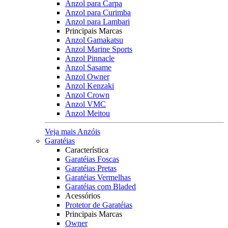
Anzol para Carpa
Anzol para Curimba
Anzol para Lambari
Principais Marcas
Anzol Gamakatsu
Anzol Marine Sports
Anzol Pinnacle
Anzol Sasame
Anzol Owner
Anzol Kenzaki
Anzol Crown
Anzol VMC
Anzol Meitou
Veja mais Anzóis
Garatéias
Característica
Garatéias Foscas
Garatéias Pretas
Garatéias Vermelhas
Garatéias com Bladed
Acessórios
Protetor de Garatéias
Principais Marcas
Owner