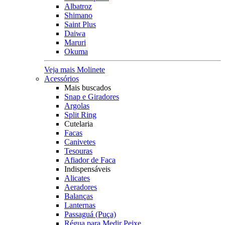
Albatroz
Shimano
Saint Plus
Daiwa
Maruri
Okuma
Veja mais Molinete
Acessórios
Mais buscados
Snap e Giradores
Argolas
Split Ring
Cutelaria
Facas
Canivetes
Tesouras
Afiador de Faca
Indispensáveis
Alicates
Aeradores
Balanças
Lanternas
Passaguá (Puça)
Régua para Medir Peixe