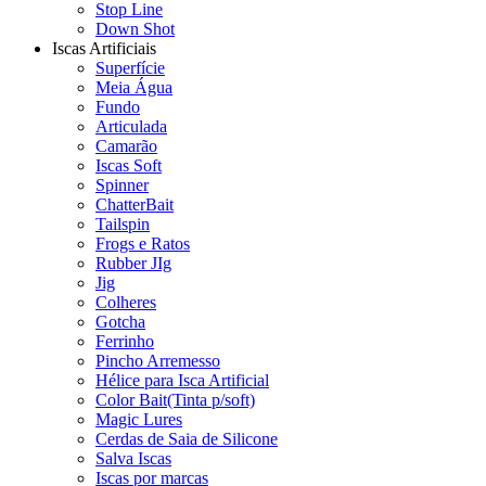
Stop Line
Down Shot
Iscas Artificiais
Superfície
Meia Água
Fundo
Articulada
Camarão
Iscas Soft
Spinner
ChatterBait
Tailspin
Frogs e Ratos
Rubber JIg
Jig
Colheres
Gotcha
Ferrinho
Pincho Arremesso
Hélice para Isca Artificial
Color Bait(Tinta p/soft)
Magic Lures
Cerdas de Saia de Silicone
Salva Iscas
Iscas por marcas