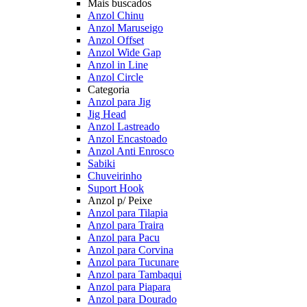
Mais buscados
Anzol Chinu
Anzol Maruseigo
Anzol Offset
Anzol Wide Gap
Anzol in Line
Anzol Circle
Categoria
Anzol para Jig
Jig Head
Anzol Lastreado
Anzol Encastoado
Anzol Anti Enrosco
Sabiki
Chuveirinho
Suport Hook
Anzol p/ Peixe
Anzol para Tilapia
Anzol para Traira
Anzol para Pacu
Anzol para Corvina
Anzol para Tucunare
Anzol para Tambaqui
Anzol para Piapara
Anzol para Dourado