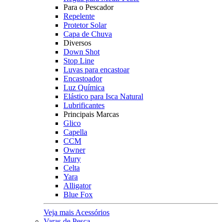
Para o Pescador
Repelente
Protetor Solar
Capa de Chuva
Diversos
Down Shot
Stop Line
Luvas para encastoar
Encastoador
Luz Química
Elástico para Isca Natural
Lubrificantes
Principais Marcas
Glico
Capella
CCM
Owner
Mury
Celta
Yara
Alligator
Blue Fox
Veja mais Acessórios
Varas de Pesca