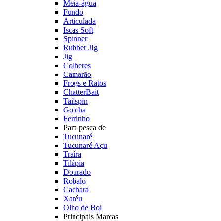
Meia-água
Fundo
Articulada
Iscas Soft
Spinner
Rubber JIg
Jig
Colheres
Camarão
Frogs e Ratos
ChatterBait
Tailspin
Gotcha
Ferrinho
Para pesca de
Tucunaré
Tucunaré Açu
Traíra
Tilápia
Dourado
Robalo
Cachara
Xaréu
Olho de Boi
Principais Marcas