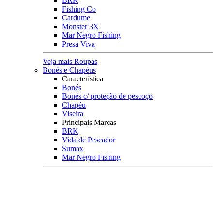
BRK
Fishing Co
Cardume
Monster 3X
Mar Negro Fishing
Presa Viva
Veja mais Roupas
Bonés e Chapéus
Característica
Bonés
Bonés c/ proteção de pescoço
Chapéu
Viseira
Principais Marcas
BRK
Vida de Pescador
Sumax
Mar Negro Fishing
Veja mais Bonés e Chapéus
Buff e Balaclava
Máscara
Buff
Balaclava