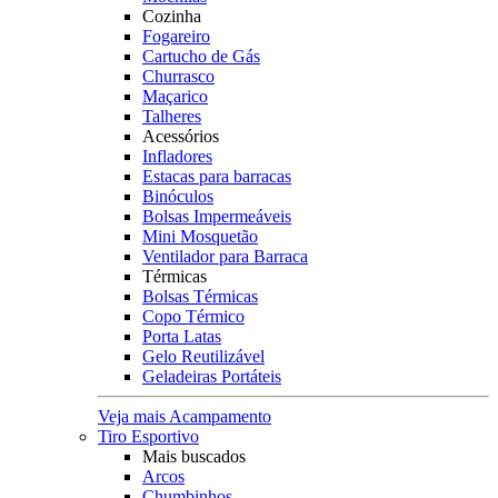
Cozinha
Fogareiro
Cartucho de Gás
Churrasco
Maçarico
Talheres
Acessórios
Infladores
Estacas para barracas
Binóculos
Bolsas Impermeáveis
Mini Mosquetão
Ventilador para Barraca
Térmicas
Bolsas Térmicas
Copo Térmico
Porta Latas
Gelo Reutilizável
Geladeiras Portáteis
Veja mais Acampamento
Tiro Esportivo
Mais buscados
Arcos
Chumbinhos