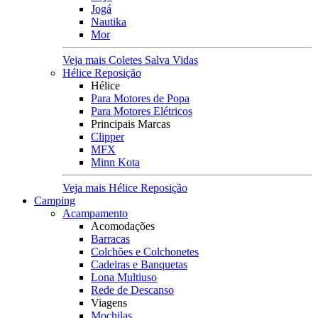
Jogá
Nautika
Mor
Veja mais Coletes Salva Vidas
Hélice Reposição
Hélice
Para Motores de Popa
Para Motores Elétricos
Principais Marcas
Clipper
MFX
Minn Kota
Veja mais Hélice Reposição
Camping
Acampamento
Acomodações
Barracas
Colchões e Colchonetes
Cadeiras e Banquetas
Lona Multiuso
Rede de Descanso
Viagens
Mochilas