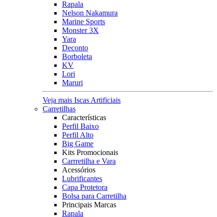
Rapala
Nelson Nakamura
Marine Sports
Monster 3X
Yara
Deconto
Borboleta
KV
Lori
Maruri
Veja mais Iscas Artificiais
Carretilhas
Características
Perfil Baixo
Perfil Alto
Big Game
Kits Promocionais
Carrretilha e Vara
Acessórios
Lubrificantes
Capa Protetora
Bolsa para Carretilha
Principais Marcas
Rapala