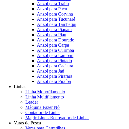
Anzol para Traíra
Anzol para Pacu
Anzol para Corvina
Anzol para Tucunaré
Anzol para Tambaqui
Anzol para Piapara
Anzol para Piau
Anzol para Dourado
Anzol para Carpa
Anzol para Curimba
Anzol para Lambari
Anzol para Pintado
Anzol para Cachara
Anzol para Jaú
Anzol para Pirarara
Anzol para Piraíba
Linhas
Linha Monofilamento
Linha Multifilamento
Leader
Máquina Fazer Nó
Contador de Linha
Magic Line - Renovador de Linhas
Varas de Pesca
Varas para Carretilhas