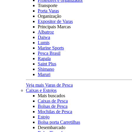
Protetores e organizador
Transporte
Porta Varas
Organização
Expositor de Varas
Principais Marcas
Albatroz
Daiwa
Lumis
Marine Sports
Pesca Brasil
Rapala
Saint Plus
Shimano
Maruri
Veja mais Varas de Pesca
Caixas e Estojos
Mais buscados
Caixas de Pesca
Bolsas de Pesca
Mochilas de Pesca
Estojo
Bolsa porta Carretilhas
Desembarcado