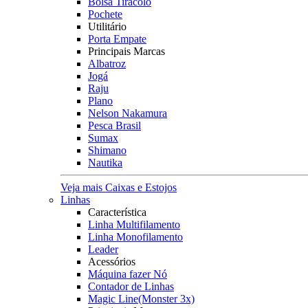
Bolsa Tiracolo
Pochete
Utilitário
Porta Empate
Principais Marcas
Albatroz
Jogá
Raju
Plano
Nelson Nakamura
Pesca Brasil
Sumax
Shimano
Nautika
Veja mais Caixas e Estojos
Linhas
Característica
Linha Multifilamento
Linha Monofilamento
Leader
Acessórios
Máquina fazer Nó
Contador de Linhas
Magic Line(Monster 3x)