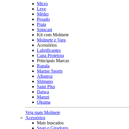
Micro
Leve
Médio
Pesado
Praia
Spincast
Kit com Molinete
Molinete e Vara
Acessórios
Lubrificantes
Capa Protetora
Principais Marcas
Rapala
Marine Sports
Albatroz
Shimano
Saint Plus
Daiwa
Maruri
Okuma
Veja mais Molinete
Acessórios
Mais buscados
Snap e Giradores