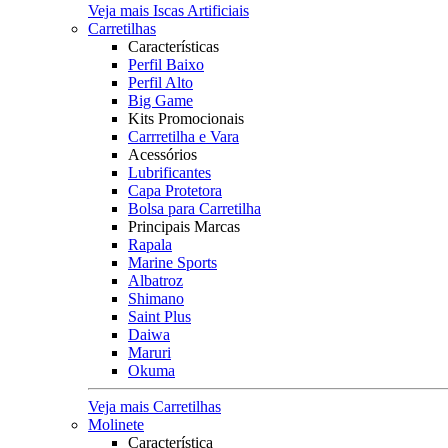
Veja mais Iscas Artificiais
Carretilhas
Características
Perfil Baixo
Perfil Alto
Big Game
Kits Promocionais
Carrretilha e Vara
Acessórios
Lubrificantes
Capa Protetora
Bolsa para Carretilha
Principais Marcas
Rapala
Marine Sports
Albatroz
Shimano
Saint Plus
Daiwa
Maruri
Okuma
Veja mais Carretilhas
Molinete
Característica