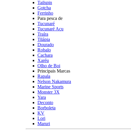
Tailspin
Gotcha
Ferrinho
Para pesca de
Tucunaré
Tucunaré Açu
Traíra
Tilápia
Dourado
Robalo
Cachara
Xaréu
Olho de Boi
Principais Marcas
Rapala
Nelson Nakamura
Marine Sports
Monster 3X
Yara
Deconto
Borboleta
KV
Lori
Maruri