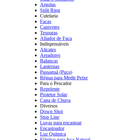
Argolas
Split Ring
Cutelaria
Facas
Canivetes
Tesouras
Afiador de Faca
Indispensáveis
Alicates
Aeradores
Balanças
Lanternas
Passaguá (Puça)
Régua para Medir Peixe
Para o Pescador
Repelente
Protetor Solar
Capa de Chuva
Diversos
Down Shot
Stop Line
Luvas para encastoar
Encastoador
Luz Química
Elástico para Isca Natural