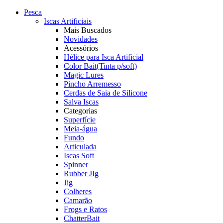
Pesca
Iscas Artificiais
Mais Buscados
Novidades
Acessórios
Hélice para Isca Artificial
Color Bait(Tinta p/soft)
Magic Lures
Pincho Arremesso
Cerdas de Saia de Silicone
Salva Iscas
Categorias
Superfície
Meia-água
Fundo
Articulada
Iscas Soft
Spinner
Rubber JIg
Jig
Colheres
Camarão
Frogs e Ratos
ChatterBait