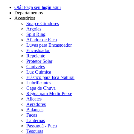
Olá! Faça seu
login
aqui
Departamentos
Acessórios
Snap e Giradores
Argolas
Split Ring
Afiador de Faca
Luvas para Encastoador
Encastoador
Repelente
Protetor Solar
Canivetes
Luz Química
Elástico para Isca Natural
Lubrificantes
Capa de Chuva
Régua para Medir Peixe
Alicates
Aeradores
Balanças
Facas
Lanternas
Passaguá - Puça
Tesouras