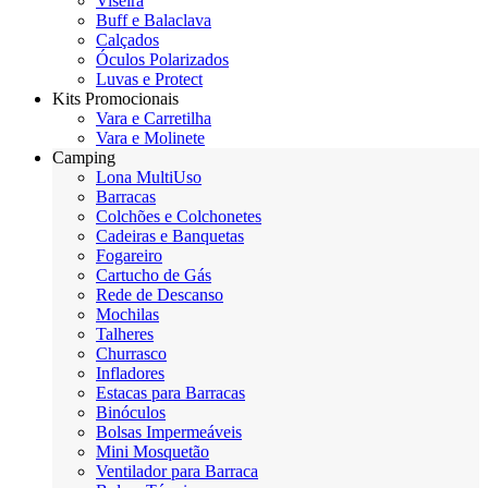
Viseira
Buff e Balaclava
Calçados
Óculos Polarizados
Luvas e Protect
Kits Promocionais
Vara e Carretilha
Vara e Molinete
Camping
Lona MultiUso
Barracas
Colchões e Colchonetes
Cadeiras e Banquetas
Fogareiro
Cartucho de Gás
Rede de Descanso
Mochilas
Talheres
Churrasco
Infladores
Estacas para Barracas
Binóculos
Bolsas Impermeáveis
Mini Mosquetão
Ventilador para Barraca