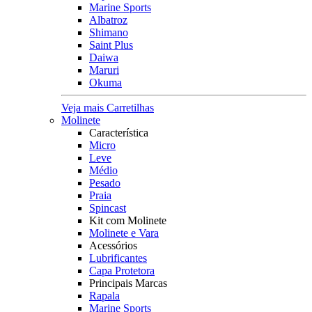
Marine Sports
Albatroz
Shimano
Saint Plus
Daiwa
Maruri
Okuma
Veja mais Carretilhas
Molinete
Característica
Micro
Leve
Médio
Pesado
Praia
Spincast
Kit com Molinete
Molinete e Vara
Acessórios
Lubrificantes
Capa Protetora
Principais Marcas
Rapala
Marine Sports