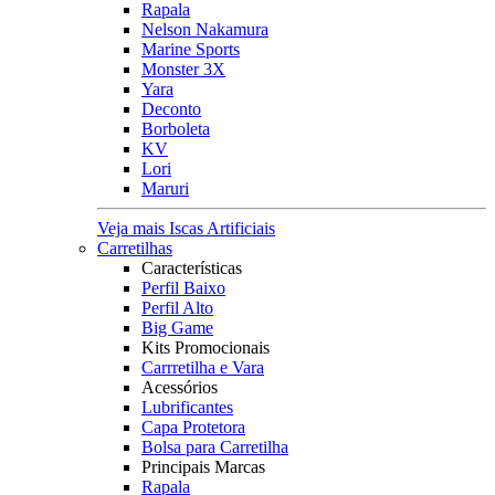
Rapala
Nelson Nakamura
Marine Sports
Monster 3X
Yara
Deconto
Borboleta
KV
Lori
Maruri
Veja mais Iscas Artificiais
Carretilhas
Características
Perfil Baixo
Perfil Alto
Big Game
Kits Promocionais
Carrretilha e Vara
Acessórios
Lubrificantes
Capa Protetora
Bolsa para Carretilha
Principais Marcas
Rapala