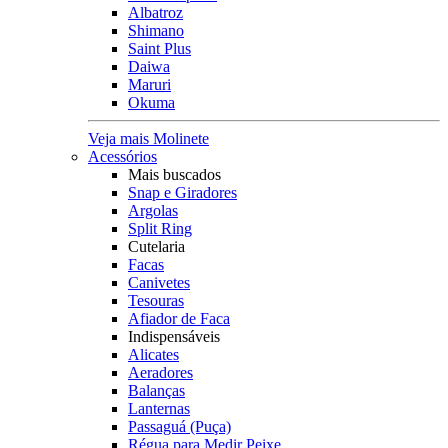
Albatroz
Shimano
Saint Plus
Daiwa
Maruri
Okuma
Veja mais Molinete
Acessórios
Mais buscados
Snap e Giradores
Argolas
Split Ring
Cutelaria
Facas
Canivetes
Tesouras
Afiador de Faca
Indispensáveis
Alicates
Aeradores
Balanças
Lanternas
Passaguá (Puça)
Régua para Medir Peixe