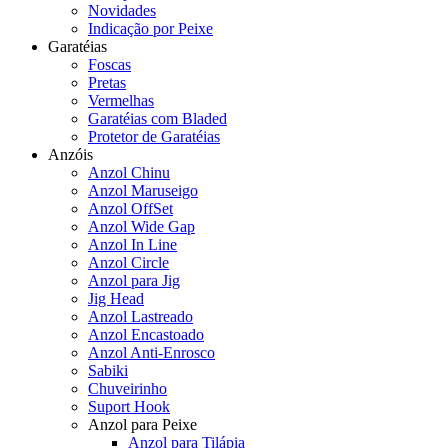
Novidades
Indicação por Peixe
Garatéias
Foscas
Pretas
Vermelhas
Garatéias com Bladed
Protetor de Garatéias
Anzóis
Anzol Chinu
Anzol Maruseigo
Anzol OffSet
Anzol Wide Gap
Anzol In Line
Anzol Circle
Anzol para Jig
Jig Head
Anzol Lastreado
Anzol Encastoado
Anzol Anti-Enrosco
Sabiki
Chuveirinho
Suport Hook
Anzol para Peixe
Anzol para Tilápia