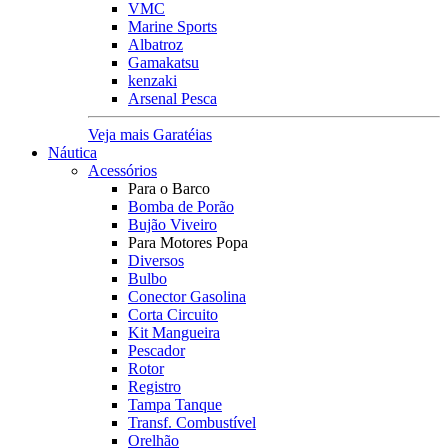
VMC
Marine Sports
Albatroz
Gamakatsu
kenzaki
Arsenal Pesca
Veja mais Garatéias
Náutica
Acessórios
Para o Barco
Bomba de Porão
Bujão Viveiro
Para Motores Popa
Diversos
Bulbo
Conector Gasolina
Corta Circuito
Kit Mangueira
Pescador
Rotor
Registro
Tampa Tanque
Transf. Combustível
Orelhão