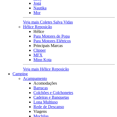
Jogá
Nautika
Mor
Veja mais Coletes Salva Vidas
Hélice Reposição
Hélice
Para Motores de Popa
Para Motores Elétricos
Principais Marcas
Clipper
MFX
Minn Kota
Veja mais Hélice Reposição
Camping
Acampamento
Acomodações
Barracas
Colchões e Colchonetes
Cadeiras e Banquetas
Lona Multiuso
Rede de Descanso
Viagens
Mochilas