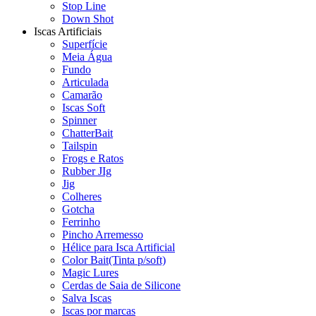
Stop Line
Down Shot
Iscas Artificiais
Superfície
Meia Água
Fundo
Articulada
Camarão
Iscas Soft
Spinner
ChatterBait
Tailspin
Frogs e Ratos
Rubber JIg
Jig
Colheres
Gotcha
Ferrinho
Pincho Arremesso
Hélice para Isca Artificial
Color Bait(Tinta p/soft)
Magic Lures
Cerdas de Saia de Silicone
Salva Iscas
Iscas por marcas