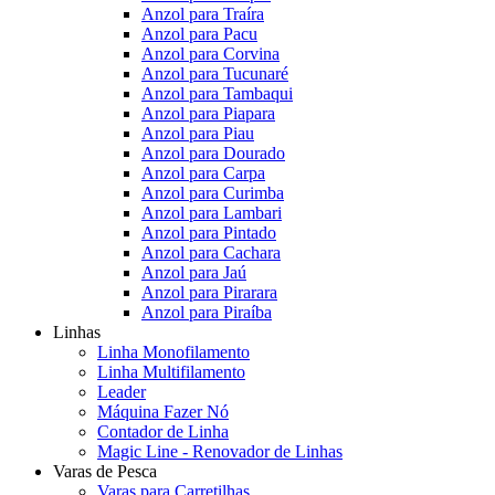
Anzol para Traíra
Anzol para Pacu
Anzol para Corvina
Anzol para Tucunaré
Anzol para Tambaqui
Anzol para Piapara
Anzol para Piau
Anzol para Dourado
Anzol para Carpa
Anzol para Curimba
Anzol para Lambari
Anzol para Pintado
Anzol para Cachara
Anzol para Jaú
Anzol para Pirarara
Anzol para Piraíba
Linhas
Linha Monofilamento
Linha Multifilamento
Leader
Máquina Fazer Nó
Contador de Linha
Magic Line - Renovador de Linhas
Varas de Pesca
Varas para Carretilhas