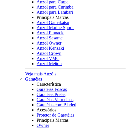
Anzol para Carpa
Anzol para Curimba
Anzol para Lambari
Principais Marcas
Anzol Gamakatsu
Anzol Marine Sports
Anzol Pinnacle
Anzol Sasame
Anzol Owner
Anzol Kenzaki
Anzol Crown
Anzol VMC
Anzol Meitou
Veja mais Anzóis
Garatéias
Característica
Garatéias Foscas
Garatéias Pretas
Garatéias Vermelhas
Garatéias com Bladed
Acessórios
Protetor de Garatéias
Principais Marcas
Owner