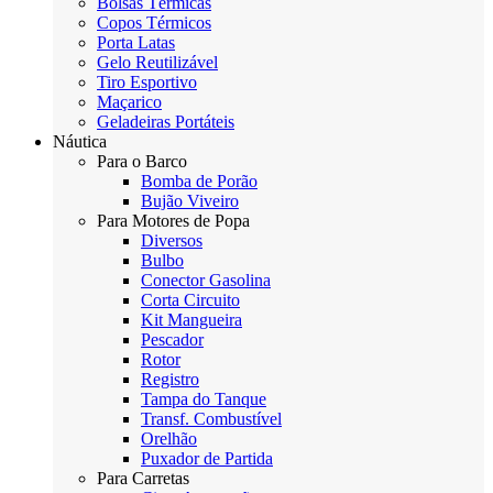
Bolsas Térmicas
Copos Térmicos
Porta Latas
Gelo Reutilizável
Tiro Esportivo
Maçarico
Geladeiras Portáteis
Náutica
Para o Barco
Bomba de Porão
Bujão Viveiro
Para Motores de Popa
Diversos
Bulbo
Conector Gasolina
Corta Circuito
Kit Mangueira
Pescador
Rotor
Registro
Tampa do Tanque
Transf. Combustível
Orelhão
Puxador de Partida
Para Carretas