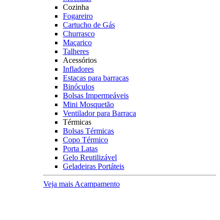
Cozinha
Fogareiro
Cartucho de Gás
Churrasco
Maçarico
Talheres
Acessórios
Infladores
Estacas para barracas
Binóculos
Bolsas Impermeáveis
Mini Mosquetão
Ventilador para Barraca
Térmicas
Bolsas Térmicas
Copo Térmico
Porta Latas
Gelo Reutilizável
Geladeiras Portáteis
Veja mais Acampamento
Tiro Esportivo
Mais buscados
Arcos
Chumbinhos