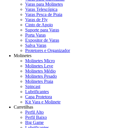
Varas para Molinetes
Varas Telescópica
Varas Pesca de Praia
Varas de Fly
Cinto de Apoio
Suporte para Varas
Porta Varas
Expositor de Varas
Salva Varas
Protetores e Organizador
Molinetes
Molinetes Micro
Molinetes Leve
Molinetes Médio
Molinetes Pesado
Molinetes Praia
Spincast
Lubrificantes
Capa Protetora
Kit Vara e Molinete
Carretilhas
Perfil Alto
Perfil Baixo
Big Game
Lubrificantes