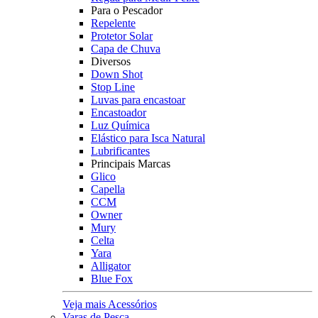
Para o Pescador
Repelente
Protetor Solar
Capa de Chuva
Diversos
Down Shot
Stop Line
Luvas para encastoar
Encastoador
Luz Química
Elástico para Isca Natural
Lubrificantes
Principais Marcas
Glico
Capella
CCM
Owner
Mury
Celta
Yara
Alligator
Blue Fox
Veja mais Acessórios
Varas de Pesca