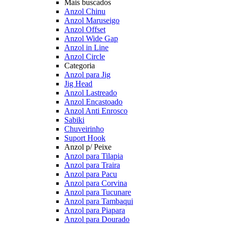
Mais buscados
Anzol Chinu
Anzol Maruseigo
Anzol Offset
Anzol Wide Gap
Anzol in Line
Anzol Circle
Categoria
Anzol para Jig
Jig Head
Anzol Lastreado
Anzol Encastoado
Anzol Anti Enrosco
Sabiki
Chuveirinho
Suport Hook
Anzol p/ Peixe
Anzol para Tilapia
Anzol para Traira
Anzol para Pacu
Anzol para Corvina
Anzol para Tucunare
Anzol para Tambaqui
Anzol para Piapara
Anzol para Dourado