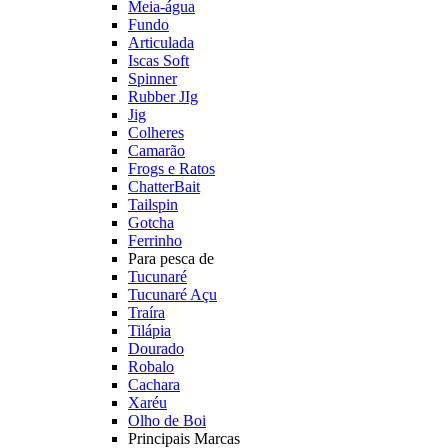
Meia-água
Fundo
Articulada
Iscas Soft
Spinner
Rubber JIg
Jig
Colheres
Camarão
Frogs e Ratos
ChatterBait
Tailspin
Gotcha
Ferrinho
Para pesca de
Tucunaré
Tucunaré Açu
Traíra
Tilápia
Dourado
Robalo
Cachara
Xaréu
Olho de Boi
Principais Marcas