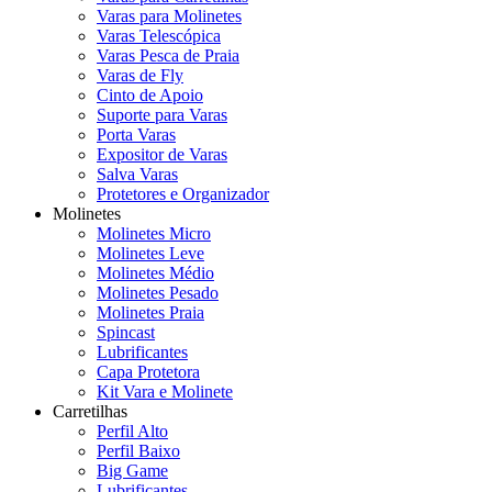
Varas para Molinetes
Varas Telescópica
Varas Pesca de Praia
Varas de Fly
Cinto de Apoio
Suporte para Varas
Porta Varas
Expositor de Varas
Salva Varas
Protetores e Organizador
Molinetes
Molinetes Micro
Molinetes Leve
Molinetes Médio
Molinetes Pesado
Molinetes Praia
Spincast
Lubrificantes
Capa Protetora
Kit Vara e Molinete
Carretilhas
Perfil Alto
Perfil Baixo
Big Game
Lubrificantes