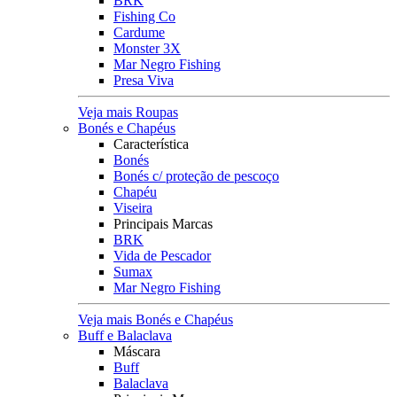
BRK
Fishing Co
Cardume
Monster 3X
Mar Negro Fishing
Presa Viva
Veja mais Roupas
Bonés e Chapéus
Característica
Bonés
Bonés c/ proteção de pescoço
Chapéu
Viseira
Principais Marcas
BRK
Vida de Pescador
Sumax
Mar Negro Fishing
Veja mais Bonés e Chapéus
Buff e Balaclava
Máscara
Buff
Balaclava