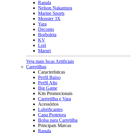
Rapala
Nelson Nakamura
Marine Sports
Monster 3X
Yara
Deconto
Borboleta
KV
Lori
Maruri
Veja mais Iscas Artificiais
Carretilhas
Características
Perfil Baixo
Perfil Alto
Big Game
Kits Promocionais
Carrretilha e Vara
Acessórios
Lubrificantes
Capa Protetora
Bolsa para Carretilha
Principais Marcas
Rapala