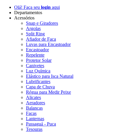
Olá! Faça seu
login
aqui
Departamentos
Acessórios
Snap e Giradores
Argolas
Split Ring
Afiador de Faca
Luvas para Encastoador
Encastoador
Repelente
Protetor Solar
Canivetes
Luz Química
Elástico para Isca Natural
Lubrificantes
Capa de Chuva
Régua para Medir Peixe
Alicates
Aeradores
Balanças
Facas
Lanternas
Passaguá - Puça
Tesouras