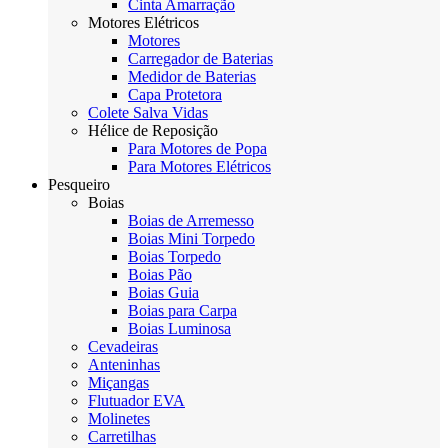
Cinta Amarração
Motores Elétricos
Motores
Carregador de Baterias
Medidor de Baterias
Capa Protetora
Colete Salva Vidas
Hélice de Reposição
Para Motores de Popa
Para Motores Elétricos
Pesqueiro
Boias
Boias de Arremesso
Boias Mini Torpedo
Boias Torpedo
Boias Pão
Boias Guia
Boias para Carpa
Boias Luminosa
Cevadeiras
Anteninhas
Miçangas
Flutuador EVA
Molinetes
Carretilhas