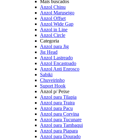
Mais buscados
Anzol Chinu
Anzol Maruseigo
Anzol Offset
Anzol Wide Gap
Anzol in Line
Anzol Circle
Categoria
Anzol para Jig
Jig Head
Anzol Lastreado
Anzol Encastoado
Anzol Anti Enrosco
Sabiki
Chuveirinho
Suport Hook
Anzol p/ Peixe
Anzol para Tilapia
Anzol para Traira
Anzol para Pacu
Anzol para Corvina
Anzol para Tucunare
Anzol para Tambaqui
Anzol para Piapara
Anzol para Dourado