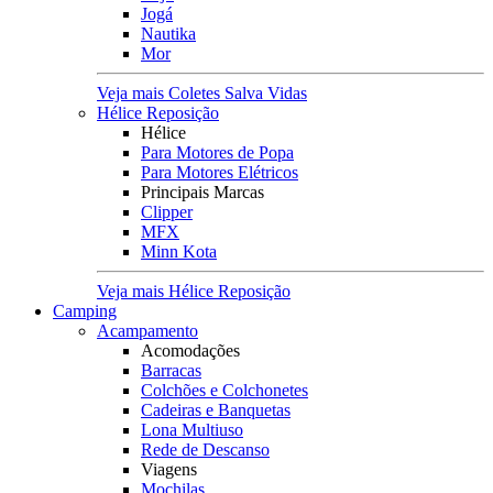
Jogá
Nautika
Mor
Veja mais Coletes Salva Vidas
Hélice Reposição
Hélice
Para Motores de Popa
Para Motores Elétricos
Principais Marcas
Clipper
MFX
Minn Kota
Veja mais Hélice Reposição
Camping
Acampamento
Acomodações
Barracas
Colchões e Colchonetes
Cadeiras e Banquetas
Lona Multiuso
Rede de Descanso
Viagens
Mochilas