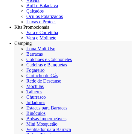
Viseira
Buff e Balaclava
Calçados
Óculos Polarizados
Luvas e Protect
Kits Promocionais
Vara e Carretilha
Vara e Molinete
Camping
Lona MultiUso
Barracas
Colchões e Colchonetes
Cadeiras e Banquetas
Fogareiro
Cartucho de Gás
Rede de Descanso
Mochilas
Talheres
Churrasco
Infladores
Estacas para Barracas
Binóculos
Bolsas Impermeáveis
Mini Mosquetão
Ventilador para Barraca