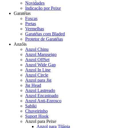
Novidades
Indicação por Peixe
Garatéias
Foscas
Pretas
Vermelhas
Garatéias com Bladed
Protetor de Garatéias
Anzóis
Anzol Chinu
Anzol Maruseigo
Anzol OffSet
Anzol Wide Gap
Anzol In Line
Anzol Circle
Anzol para Jig
Jig Head
Anzol Lastreado
Anzol Encastoado
Anzol Anti-Enrosco
Sabiki
Chuveirinho
Suport Hook
Anzol para Peixe
Anzol para Tilápia