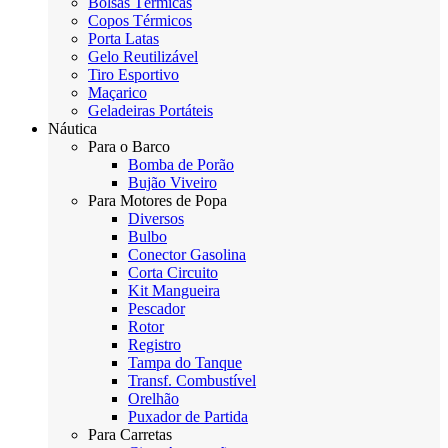
Bolsas Térmicas
Copos Térmicos
Porta Latas
Gelo Reutilizável
Tiro Esportivo
Maçarico
Geladeiras Portáteis
Náutica
Para o Barco
Bomba de Porão
Bujão Viveiro
Para Motores de Popa
Diversos
Bulbo
Conector Gasolina
Corta Circuito
Kit Mangueira
Pescador
Rotor
Registro
Tampa do Tanque
Transf. Combustível
Orelhão
Puxador de Partida
Para Carretas