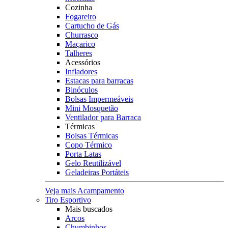
Cozinha
Fogareiro
Cartucho de Gás
Churrasco
Maçarico
Talheres
Acessórios
Infladores
Estacas para barracas
Binóculos
Bolsas Impermeáveis
Mini Mosquetão
Ventilador para Barraca
Térmicas
Bolsas Térmicas
Copo Térmico
Porta Latas
Gelo Reutilizável
Geladeiras Portáteis
Veja mais Acampamento
Tiro Esportivo
Mais buscados
Arcos
Chumbinhos