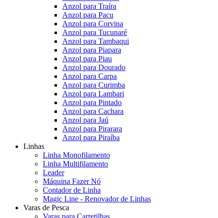
Anzol para Traíra
Anzol para Pacu
Anzol para Corvina
Anzol para Tucunaré
Anzol para Tambaqui
Anzol para Piapara
Anzol para Piau
Anzol para Dourado
Anzol para Carpa
Anzol para Curimba
Anzol para Lambari
Anzol para Pintado
Anzol para Cachara
Anzol para Jaú
Anzol para Pirarara
Anzol para Piraíba
Linhas
Linha Monofilamento
Linha Multifilamento
Leader
Máquina Fazer Nó
Contador de Linha
Magic Line - Renovador de Linhas
Varas de Pesca
Varas para Carretilhas