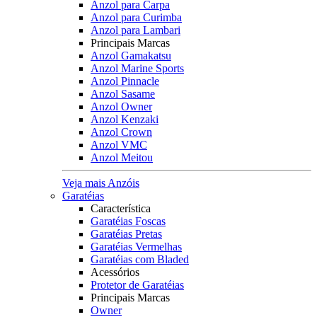
Anzol para Carpa
Anzol para Curimba
Anzol para Lambari
Principais Marcas
Anzol Gamakatsu
Anzol Marine Sports
Anzol Pinnacle
Anzol Sasame
Anzol Owner
Anzol Kenzaki
Anzol Crown
Anzol VMC
Anzol Meitou
Veja mais Anzóis
Garatéias
Característica
Garatéias Foscas
Garatéias Pretas
Garatéias Vermelhas
Garatéias com Bladed
Acessórios
Protetor de Garatéias
Principais Marcas
Owner