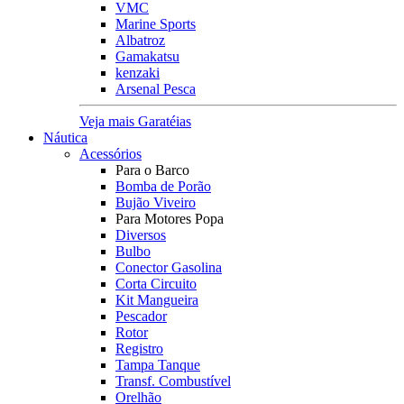
VMC
Marine Sports
Albatroz
Gamakatsu
kenzaki
Arsenal Pesca
Veja mais Garatéias
Náutica
Acessórios
Para o Barco
Bomba de Porão
Bujão Viveiro
Para Motores Popa
Diversos
Bulbo
Conector Gasolina
Corta Circuito
Kit Mangueira
Pescador
Rotor
Registro
Tampa Tanque
Transf. Combustível
Orelhão