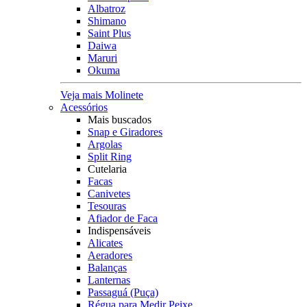
Albatroz
Shimano
Saint Plus
Daiwa
Maruri
Okuma
Veja mais Molinete
Acessórios
Mais buscados
Snap e Giradores
Argolas
Split Ring
Cutelaria
Facas
Canivetes
Tesouras
Afiador de Faca
Indispensáveis
Alicates
Aeradores
Balanças
Lanternas
Passaguá (Puça)
Régua para Medir Peixe