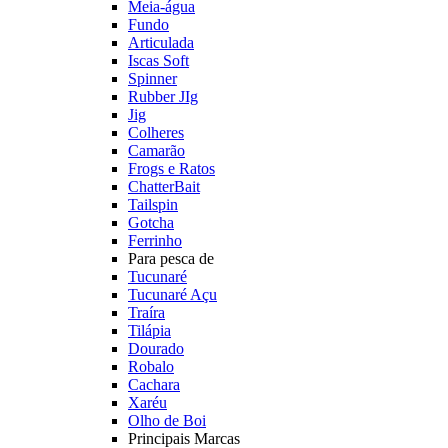
Meia-água
Fundo
Articulada
Iscas Soft
Spinner
Rubber JIg
Jig
Colheres
Camarão
Frogs e Ratos
ChatterBait
Tailspin
Gotcha
Ferrinho
Para pesca de
Tucunaré
Tucunaré Açu
Traíra
Tilápia
Dourado
Robalo
Cachara
Xaréu
Olho de Boi
Principais Marcas