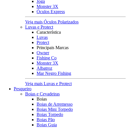
Jogá
Monster 3X
Óculos Express
Veja mais Óculos Polarizados
Luvas e Protect
Característica
Luvas
Protect
Principais Marcas
Owner
Fishing Co
Monster 3X
Albatroz
Mar Negro Fishing
Veja mais Luvas e Protect
Pesqueiro
Boias e Cevadeiras
Boias
Boias de Arremesso
Boias Mini Torpedo
Boias Torpedo
Boias Pão
Boias Guia