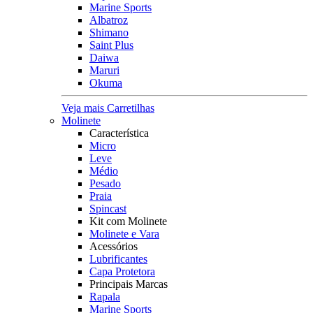
Marine Sports
Albatroz
Shimano
Saint Plus
Daiwa
Maruri
Okuma
Veja mais Carretilhas
Molinete
Característica
Micro
Leve
Médio
Pesado
Praia
Spincast
Kit com Molinete
Molinete e Vara
Acessórios
Lubrificantes
Capa Protetora
Principais Marcas
Rapala
Marine Sports