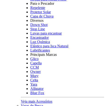
Para o Pescador
Repelente
Protetor Solar
Capa de Chuva
Diversos
Down Shot
Stop Line
Luvas para encastoar
Encastoador
Luz Química
Elástico para Isca Natural
Lubrificantes
Principais Marcas
Glico
Capella
CCM
Owner
Mury
Celta
Yara
Alligator
Blue Fox
Veja mais Acessórios
Varas de Pesca