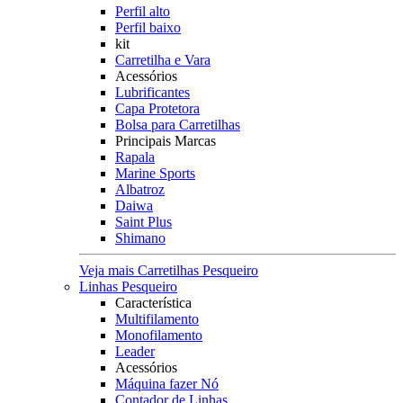
Perfil alto
Perfil baixo
kit
Carretilha e Vara
Acessórios
Lubrificantes
Capa Protetora
Bolsa para Carretilhas
Principais Marcas
Rapala
Marine Sports
Albatroz
Daiwa
Saint Plus
Shimano
Veja mais Carretilhas Pesqueiro
Linhas Pesqueiro
Característica
Multifilamento
Monofilamento
Leader
Acessórios
Máquina fazer Nó
Contador de Linhas