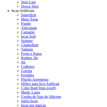
Stop Line
Down Shot
Iscas Artificiais
Superfície
Meia Água
Fundo
Articulada
Camarão
Iscas Soft
Spinner
ChatterBait
Tailspin
Frogs e Ratos
Rubber JIg
Jig
Colheres
Gotcha
Ferrinho
Pincho Arremesso
Hélice para Isca Artificial
Color Bait(Tinta p/soft)
Magic Lures
Cerdas de Saia de Silicone
Salva Iscas
Iscas por marcas