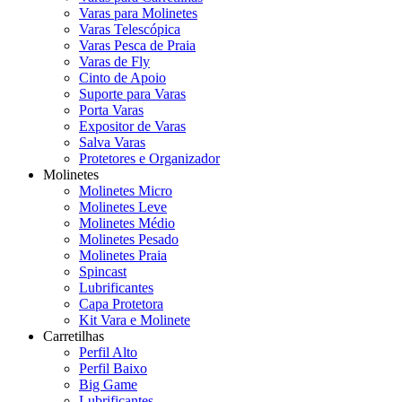
Varas para Molinetes
Varas Telescópica
Varas Pesca de Praia
Varas de Fly
Cinto de Apoio
Suporte para Varas
Porta Varas
Expositor de Varas
Salva Varas
Protetores e Organizador
Molinetes
Molinetes Micro
Molinetes Leve
Molinetes Médio
Molinetes Pesado
Molinetes Praia
Spincast
Lubrificantes
Capa Protetora
Kit Vara e Molinete
Carretilhas
Perfil Alto
Perfil Baixo
Big Game
Lubrificantes