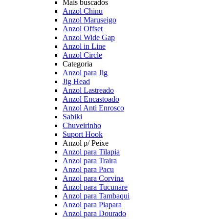
Mais buscados
Anzol Chinu
Anzol Maruseigo
Anzol Offset
Anzol Wide Gap
Anzol in Line
Anzol Circle
Categoria
Anzol para Jig
Jig Head
Anzol Lastreado
Anzol Encastoado
Anzol Anti Enrosco
Sabiki
Chuveirinho
Suport Hook
Anzol p/ Peixe
Anzol para Tilapia
Anzol para Traira
Anzol para Pacu
Anzol para Corvina
Anzol para Tucunare
Anzol para Tambaqui
Anzol para Piapara
Anzol para Dourado