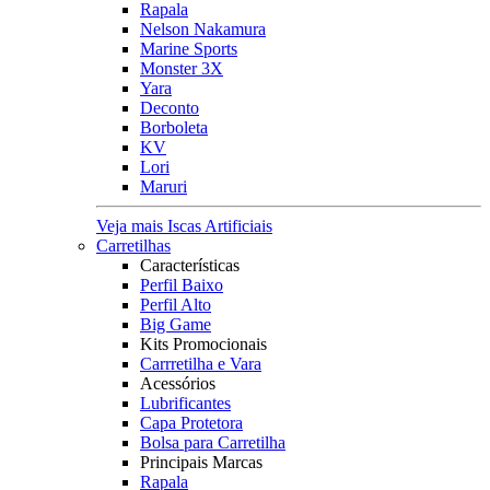
Rapala
Nelson Nakamura
Marine Sports
Monster 3X
Yara
Deconto
Borboleta
KV
Lori
Maruri
Veja mais Iscas Artificiais
Carretilhas
Características
Perfil Baixo
Perfil Alto
Big Game
Kits Promocionais
Carrretilha e Vara
Acessórios
Lubrificantes
Capa Protetora
Bolsa para Carretilha
Principais Marcas
Rapala