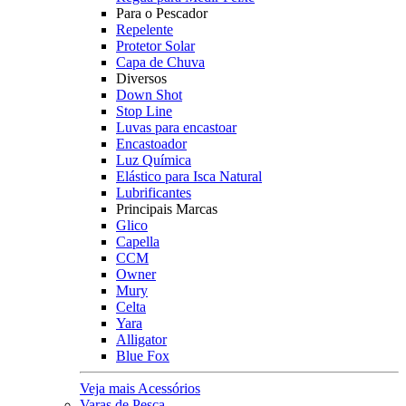
Para o Pescador
Repelente
Protetor Solar
Capa de Chuva
Diversos
Down Shot
Stop Line
Luvas para encastoar
Encastoador
Luz Química
Elástico para Isca Natural
Lubrificantes
Principais Marcas
Glico
Capella
CCM
Owner
Mury
Celta
Yara
Alligator
Blue Fox
Veja mais Acessórios
Varas de Pesca