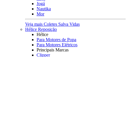
Jogá
Nautika
Mor
Veja mais Coletes Salva Vidas
Hélice Reposição
Hélice
Para Motores de Popa
Para Motores Elétricos
Principais Marcas
Clipper
MFX
Minn Kota
Veja mais Hélice Reposição
Camping
Acampamento
Acomodações
Barracas
Colchões e Colchonetes
Cadeiras e Banquetas
Lona Multiuso
Rede de Descanso
Viagens
Mochilas