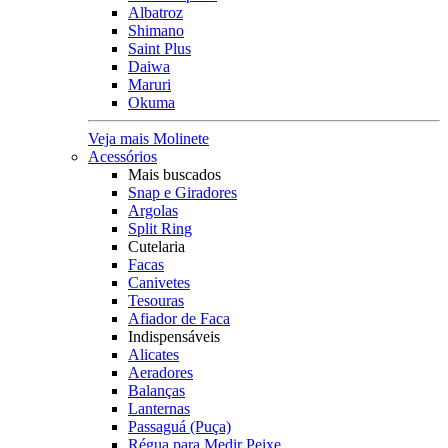
Albatroz
Shimano
Saint Plus
Daiwa
Maruri
Okuma
Veja mais Molinete
Acessórios
Mais buscados
Snap e Giradores
Argolas
Split Ring
Cutelaria
Facas
Canivetes
Tesouras
Afiador de Faca
Indispensáveis
Alicates
Aeradores
Balanças
Lanternas
Passaguá (Puça)
Régua para Medir Peixe