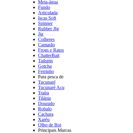
Meia-água
Fundo
Articulada
Iscas Soft
Spinner
Rubber JIg
Jig
Colheres
Camarão
Frogs e Ratos
ChatterBait
Tailspin
Gotcha
Ferrinho
Para pesca de
Tucunaré
Tucunaré Açu
Traíra
Tilápia
Dourado
Robalo
Cachara
Xaréu
Olho de Boi
Principais Marcas