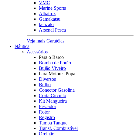
VMC
Marine Sports
Albatroz
Gamakatsu
kenzaki
Arsenal Pesca
Veja mais Garatéias
Náutica
Acessórios
Para o Barco
Bomba de Porão
Bujão Viveiro
Para Motores Popa
Diversos
Bulbo
Conector Gasolina
Corta Circuito
Kit Mangueira
Pescador
Rotor
Registro
Tampa Tanque
Transf. Combustível
Orelhão