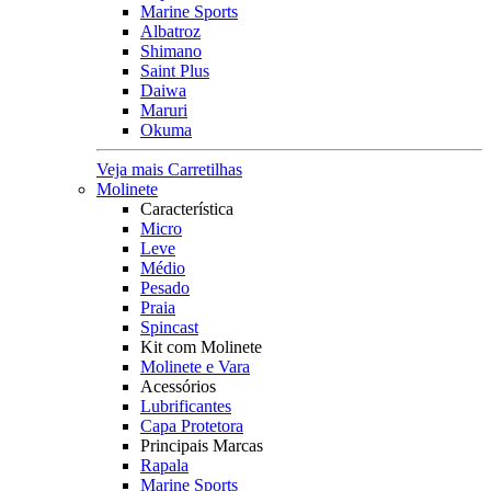
Marine Sports
Albatroz
Shimano
Saint Plus
Daiwa
Maruri
Okuma
Veja mais Carretilhas
Molinete
Característica
Micro
Leve
Médio
Pesado
Praia
Spincast
Kit com Molinete
Molinete e Vara
Acessórios
Lubrificantes
Capa Protetora
Principais Marcas
Rapala
Marine Sports