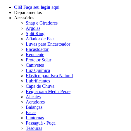
Olá! Faça seu
login
aqui
Departamentos
Acessórios
Snap e Giradores
Argolas
Split Ring
Afiador de Faca
Luvas para Encastoador
Encastoador
Repelente
Protetor Solar
Canivetes
Luz Química
Elástico para Isca Natural
Lubrificantes
Capa de Chuva
Régua para Medir Peixe
Alicates
Aeradores
Balanças
Facas
Lanternas
Passaguá - Puça
Tesouras