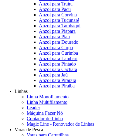
Anzol para Traíra
Anzol para Pacu
Anzol para Corvina
Anzol para Tucunaré
Anzol para Tambaqui
Anzol para Piapara
Anzol para Piau
Anzol para Dourado
Anzol para Carpa
Anzol para Curimba
Anzol para Lambari
Anzol para Pintado
Anzol para Cachara
Anzol para Jaú
Anzol para Pirarara
Anzol para Piraíba
Linhas
Linha Monofilamento
Linha Multifilamento
Leader
Máquina Fazer Nó
Contador de Linha
Magic Line - Renovador de Linhas
Varas de Pesca
Varas para Carretilhas