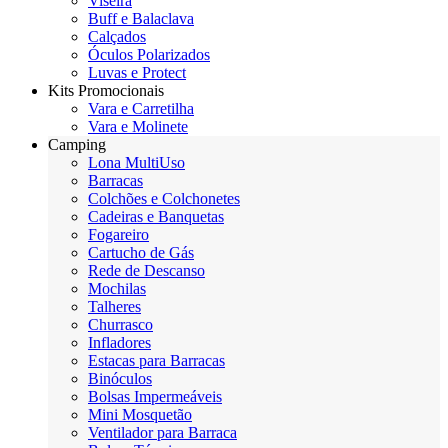
Viseira
Buff e Balaclava
Calçados
Óculos Polarizados
Luvas e Protect
Kits Promocionais
Vara e Carretilha
Vara e Molinete
Camping
Lona MultiUso
Barracas
Colchões e Colchonetes
Cadeiras e Banquetas
Fogareiro
Cartucho de Gás
Rede de Descanso
Mochilas
Talheres
Churrasco
Infladores
Estacas para Barracas
Binóculos
Bolsas Impermeáveis
Mini Mosquetão
Ventilador para Barraca