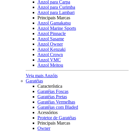
Anzol para Carpa
Anzol para Curimba
Anzol para Lambari
Principais Marcas
Anzol Gamakatsu
Anzol Marine Sports
Anzol Pinnacle
Anzol Sasame
Anzol Owner
Anzol Kenzaki
Anzol Crown
Anzol VMC
Anzol Meitou
Veja mais Anzóis
Garatéias
Característica
Garatéias Foscas
Garatéias Pretas
Garatéias Vermelhas
Garatéias com Bladed
Acessórios
Protetor de Garatéias
Principais Marcas
Owner