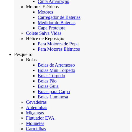
Cinta Amarração
Motores Elétricos
Motores
Carregador de Baterias
Medidor de Baterias
Capa Protetora
Colete Salva Vidas
Hélice de Reposição
Para Motores de Popa
Para Motores Elétricos
Pesqueiro
Boias
Boias de Arremesso
Boias Mini Torpedo
Boias Torpedo
Boias Pão
Boias Guia
Boias para Carpa
Boias Luminosa
Cevadeiras
Anteninhas
Miçangas
Flutuador EVA
Molinetes
Carretilhas