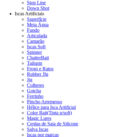
Stop Line
Down Shot
Iscas Artificiais
Superfície
Meia Água
Fundo
Articulada
Camarão
Iscas Soft
Spinner
ChatterBait
Tailspin
Frogs e Ratos
Rubber JIg
Jig
Colheres
Gotcha
Ferrinho
Pincho Arremesso
Hélice para Isca Artificial
Color Bait(Tinta p/soft)
Magic Lures
Cerdas de Saia de Silicone
Salva Iscas
Iscas por marcas