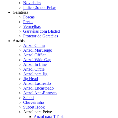
Novidades
Indicação por Peixe
Garatéias
Foscas
Pretas
Vermelhas
Garatéias com Bladed
Protetor de Garatéias
Anzóis
Anzol Chinu
Anzol Maruseigo
Anzol OffSet
Anzol Wide Gap
Anzol In Line
Anzol Circle
Anzol para Jig
Jig Head
Anzol Lastreado
Anzol Encastoado
Anzol Anti-Enrosco
Sabiki
Chuveirinho
Suport Hook
Anzol para Peixe
Anzol para Tilápia