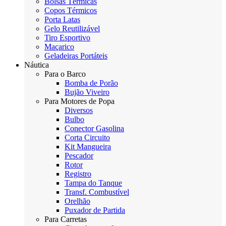
Bolsas Térmicas
Copos Térmicos
Porta Latas
Gelo Reutilizável
Tiro Esportivo
Maçarico
Geladeiras Portáteis
Náutica
Para o Barco
Bomba de Porão
Bujão Viveiro
Para Motores de Popa
Diversos
Bulbo
Conector Gasolina
Corta Circuito
Kit Mangueira
Pescador
Rotor
Registro
Tampa do Tanque
Transf. Combustível
Orelhão
Puxador de Partida
Para Carretas