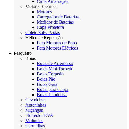
Cinta Amarração
Motores Elétricos
Motores
Carregador de Baterias
Medidor de Baterias
Capa Protetora
Colete Salva Vidas
Hélice de Reposição
Para Motores de Popa
Para Motores Elétricos
Pesqueiro
Boias
Boias de Arremesso
Boias Mini Torpedo
Boias Torpedo
Boias Pão
Boias Guia
Boias para Carpa
Boias Luminosa
Cevadeiras
Anteninhas
Miçangas
Flutuador EVA
Molinetes
Carretilhas