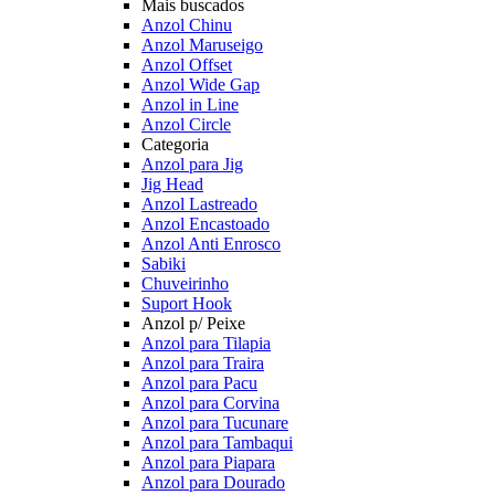
Mais buscados
Anzol Chinu
Anzol Maruseigo
Anzol Offset
Anzol Wide Gap
Anzol in Line
Anzol Circle
Categoria
Anzol para Jig
Jig Head
Anzol Lastreado
Anzol Encastoado
Anzol Anti Enrosco
Sabiki
Chuveirinho
Suport Hook
Anzol p/ Peixe
Anzol para Tilapia
Anzol para Traira
Anzol para Pacu
Anzol para Corvina
Anzol para Tucunare
Anzol para Tambaqui
Anzol para Piapara
Anzol para Dourado