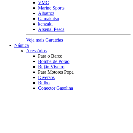
VMC
Marine Sports
Albatroz
Gamakatsu
kenzaki
Arsenal Pesca
Veja mais Garatéias
Náutica
Acessórios
Para o Barco
Bomba de Porão
Bujão Viveiro
Para Motores Popa
Diversos
Bulbo
Conector Gasolina
Corta Circuito
Kit Mangueira
Pescador
Rotor
Registro
Tampa Tanque
Transf. Combustível
Orelhão