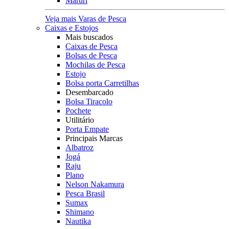
Maruri
Veja mais Varas de Pesca
Caixas e Estojos
Mais buscados
Caixas de Pesca
Bolsas de Pesca
Mochilas de Pesca
Estojo
Bolsa porta Carretilhas
Desembarcado
Bolsa Tiracolo
Pochete
Utilitário
Porta Empate
Principais Marcas
Albatroz
Jogá
Raju
Plano
Nelson Nakamura
Pesca Brasil
Sumax
Shimano
Nautika