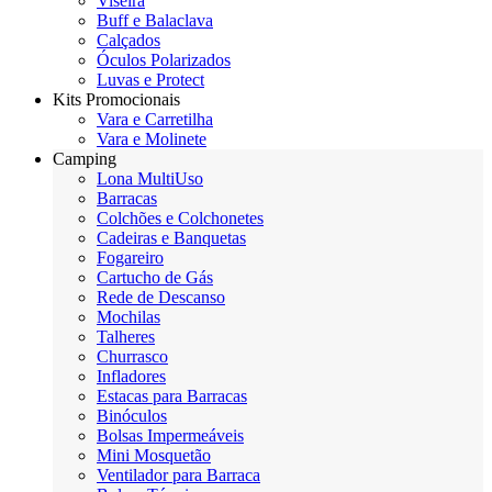
Viseira
Buff e Balaclava
Calçados
Óculos Polarizados
Luvas e Protect
Kits Promocionais
Vara e Carretilha
Vara e Molinete
Camping
Lona MultiUso
Barracas
Colchões e Colchonetes
Cadeiras e Banquetas
Fogareiro
Cartucho de Gás
Rede de Descanso
Mochilas
Talheres
Churrasco
Infladores
Estacas para Barracas
Binóculos
Bolsas Impermeáveis
Mini Mosquetão
Ventilador para Barraca