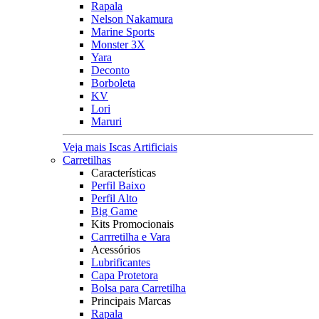
Rapala
Nelson Nakamura
Marine Sports
Monster 3X
Yara
Deconto
Borboleta
KV
Lori
Maruri
Veja mais Iscas Artificiais
Carretilhas
Características
Perfil Baixo
Perfil Alto
Big Game
Kits Promocionais
Carrretilha e Vara
Acessórios
Lubrificantes
Capa Protetora
Bolsa para Carretilha
Principais Marcas
Rapala