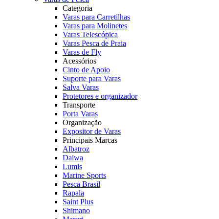
Categoria
Varas para Carretilhas
Varas para Molinetes
Varas Telescópica
Varas Pesca de Praia
Varas de Fly
Acessórios
Cinto de Apoio
Suporte para Varas
Salva Varas
Protetores e organizador
Transporte
Porta Varas
Organização
Expositor de Varas
Principais Marcas
Albatroz
Daiwa
Lumis
Marine Sports
Pesca Brasil
Rapala
Saint Plus
Shimano