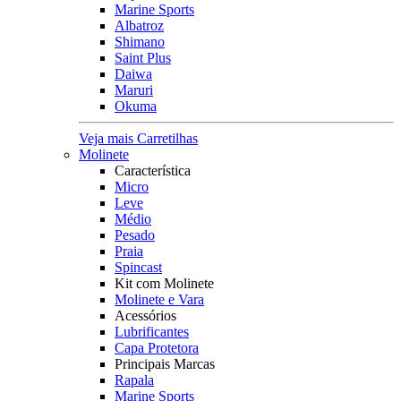
Marine Sports
Albatroz
Shimano
Saint Plus
Daiwa
Maruri
Okuma
Veja mais Carretilhas
Molinete
Característica
Micro
Leve
Médio
Pesado
Praia
Spincast
Kit com Molinete
Molinete e Vara
Acessórios
Lubrificantes
Capa Protetora
Principais Marcas
Rapala
Marine Sports