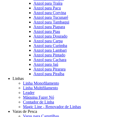
Anzol para Traíra
Anzol para Pacu
Anzol para Corvina
Anzol para Tucunaré
Anzol para Tambaqui
Anzol para Piapara
Anzol para Piau
Anzol para Dourado
Anzol para Carpa
Anzol para Curimba
Anzol para Lambari
Anzol para Pintado
Anzol para Cachara
Anzol para Jaú
Anzol para Pirarara
Anzol para Piraíba
Linhas
Linha Monofilamento
Linha Multifilamento
Leader
Máquina Fazer Nó
Contador de Linha
Magic Line - Renovador de Linhas
Varas de Pesca
Varas para Carretilhas