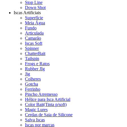
Stop Line
Down Shot
Iscas Artificiais
Superfície
Meia Água
Fundo
Articulada
Camarão
Iscas Soft
Spinner
ChatterBait
Tailspin
Frogs e Ratos
Rubber JIg
Jig
Colheres
Gotcha
Ferrinho
Pincho Arremesso
Hélice para Isca Artificial
Color Bait(Tinta p/soft)
Magic Lures
Cerdas de Saia de Silicone
Salva Iscas
Iscas por marcas