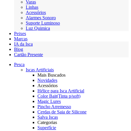
Varas
Linhas
Acessórios
Alarmes Sonoro
Suporte Luminoso
Luz Quimica
Peixes
Marcas
IA da Isca
Blog
Cartão Presente
Pesca
Iscas Artificiais
Mais Buscados
Novidades
Acessórios
Hélice para Isca Artificial
Color Bait(Tinta p/soft)
Magic Lures
Pincho Arremesso
Cerdas de Saia de Silicone
Salva Iscas
Categorias
Superfície