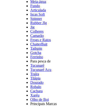
Meia-água
Fundo
Articulada
Iscas Soft
Spinner
Rubber JIg
Jig
Colheres
Camarão
Frogs e Ratos
ChatterBait
Tailspin
Gotcha
Ferrinho
Para pesca de
Tucunaré
Tucunaré Açu
Traíra
Tilápia
Dourado
Robalo
Cachara
Xaréu
Olho de Boi
Principais Marcas