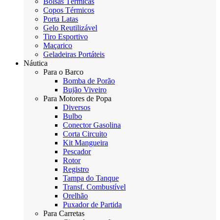
Bolsas Térmicas
Copos Térmicos
Porta Latas
Gelo Reutilizável
Tiro Esportivo
Maçarico
Geladeiras Portáteis
Náutica
Para o Barco
Bomba de Porão
Bujão Viveiro
Para Motores de Popa
Diversos
Bulbo
Conector Gasolina
Corta Circuito
Kit Mangueira
Pescador
Rotor
Registro
Tampa do Tanque
Transf. Combustível
Orelhão
Puxador de Partida
Para Carretas