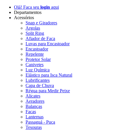
Olá! Faça seu
login
aqui
Departamentos
Acessórios
Snap e Giradores
Argolas
Split Ring
Afiador de Faca
Luvas para Encastoador
Encastoador
Repelente
Protetor Solar
Canivetes
Luz Química
Elástico para Isca Natural
Lubrificantes
Capa de Chuva
Régua para Medir Peixe
Alicates
Aeradores
Balanças
Facas
Lanternas
Passaguá - Puça
Tesouras