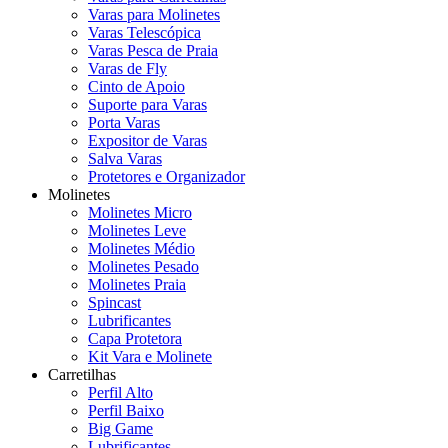
Varas para Molinetes
Varas Telescópica
Varas Pesca de Praia
Varas de Fly
Cinto de Apoio
Suporte para Varas
Porta Varas
Expositor de Varas
Salva Varas
Protetores e Organizador
Molinetes
Molinetes Micro
Molinetes Leve
Molinetes Médio
Molinetes Pesado
Molinetes Praia
Spincast
Lubrificantes
Capa Protetora
Kit Vara e Molinete
Carretilhas
Perfil Alto
Perfil Baixo
Big Game
Lubrificantes