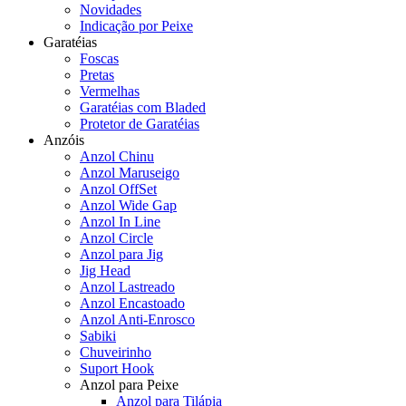
Novidades
Indicação por Peixe
Garatéias
Foscas
Pretas
Vermelhas
Garatéias com Bladed
Protetor de Garatéias
Anzóis
Anzol Chinu
Anzol Maruseigo
Anzol OffSet
Anzol Wide Gap
Anzol In Line
Anzol Circle
Anzol para Jig
Jig Head
Anzol Lastreado
Anzol Encastoado
Anzol Anti-Enrosco
Sabiki
Chuveirinho
Suport Hook
Anzol para Peixe
Anzol para Tilápia