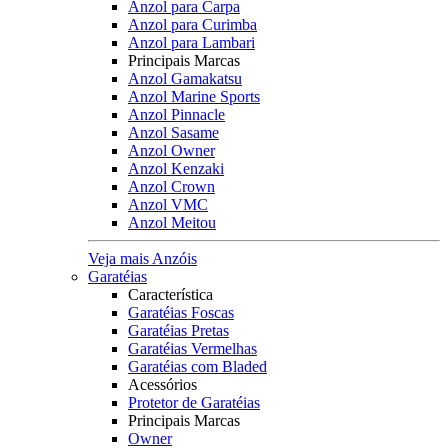
Anzol para Carpa
Anzol para Curimba
Anzol para Lambari
Principais Marcas
Anzol Gamakatsu
Anzol Marine Sports
Anzol Pinnacle
Anzol Sasame
Anzol Owner
Anzol Kenzaki
Anzol Crown
Anzol VMC
Anzol Meitou
Veja mais Anzóis
Garatéias
Característica
Garatéias Foscas
Garatéias Pretas
Garatéias Vermelhas
Garatéias com Bladed
Acessórios
Protetor de Garatéias
Principais Marcas
Owner