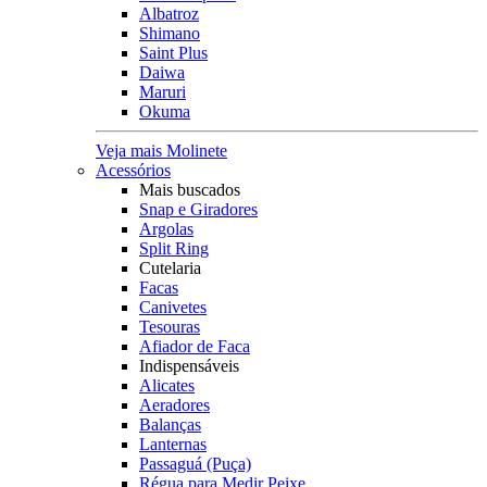
Albatroz
Shimano
Saint Plus
Daiwa
Maruri
Okuma
Veja mais Molinete
Acessórios
Mais buscados
Snap e Giradores
Argolas
Split Ring
Cutelaria
Facas
Canivetes
Tesouras
Afiador de Faca
Indispensáveis
Alicates
Aeradores
Balanças
Lanternas
Passaguá (Puça)
Régua para Medir Peixe