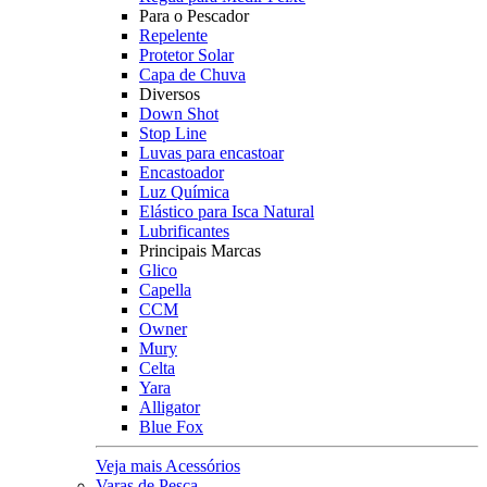
Para o Pescador
Repelente
Protetor Solar
Capa de Chuva
Diversos
Down Shot
Stop Line
Luvas para encastoar
Encastoador
Luz Química
Elástico para Isca Natural
Lubrificantes
Principais Marcas
Glico
Capella
CCM
Owner
Mury
Celta
Yara
Alligator
Blue Fox
Veja mais Acessórios
Varas de Pesca