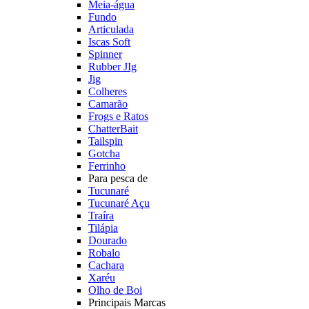
Meia-água
Fundo
Articulada
Iscas Soft
Spinner
Rubber JIg
Jig
Colheres
Camarão
Frogs e Ratos
ChatterBait
Tailspin
Gotcha
Ferrinho
Para pesca de
Tucunaré
Tucunaré Açu
Traíra
Tilápia
Dourado
Robalo
Cachara
Xaréu
Olho de Boi
Principais Marcas