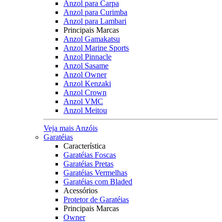
Anzol para Carpa
Anzol para Curimba
Anzol para Lambari
Principais Marcas
Anzol Gamakatsu
Anzol Marine Sports
Anzol Pinnacle
Anzol Sasame
Anzol Owner
Anzol Kenzaki
Anzol Crown
Anzol VMC
Anzol Meitou
Veja mais Anzóis
Garatéias
Característica
Garatéias Foscas
Garatéias Pretas
Garatéias Vermelhas
Garatéias com Bladed
Acessórios
Protetor de Garatéias
Principais Marcas
Owner