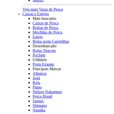
Maruri
Veja mais Varas de Pesca
Caixas e Estojos
Mais buscados
Caixas de Pesca
Bolsas de Pesca
Mochilas de Pesca
Estojo
Bolsa porta Carretilhas
Desembarcado
Bolsa Tiracolo
Pochete
Utilitário
Porta Empate
Principais Marcas
Albatroz
Jogá
Raju
Plano
Nelson Nakamura
Pesca Brasil
Sumax
Shimano
Nautika