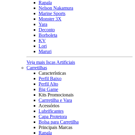
Rapala
Nelson Nakamura
Marine Sports
Monster 3X
Yara
Deconto
Borboleta
KV
Lori
Maruri
Veja mais Iscas Artificiais
Carretilhas
Características
Perfil Baixo
Perfil Alto
Big Game
Kits Promocionais
Carrretilha e Vara
Acessórios
Lubrificantes
Capa Protetora
Bolsa para Carretilha
Principais Marcas
Rapala