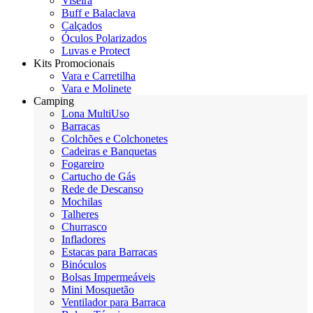
Viseira
Buff e Balaclava
Calçados
Óculos Polarizados
Luvas e Protect
Kits Promocionais
Vara e Carretilha
Vara e Molinete
Camping
Lona MultiUso
Barracas
Colchões e Colchonetes
Cadeiras e Banquetas
Fogareiro
Cartucho de Gás
Rede de Descanso
Mochilas
Talheres
Churrasco
Infladores
Estacas para Barracas
Binóculos
Bolsas Impermeáveis
Mini Mosquetão
Ventilador para Barraca