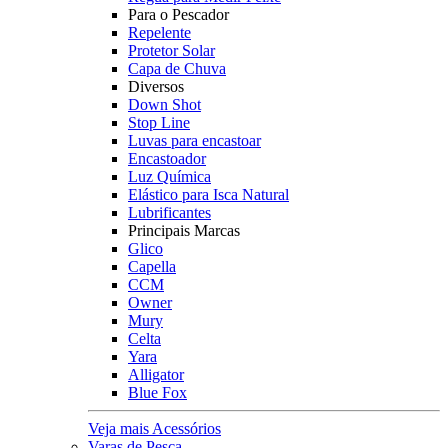
Para o Pescador
Repelente
Protetor Solar
Capa de Chuva
Diversos
Down Shot
Stop Line
Luvas para encastoar
Encastoador
Luz Química
Elástico para Isca Natural
Lubrificantes
Principais Marcas
Glico
Capella
CCM
Owner
Mury
Celta
Yara
Alligator
Blue Fox
Veja mais Acessórios
Varas de Pesca