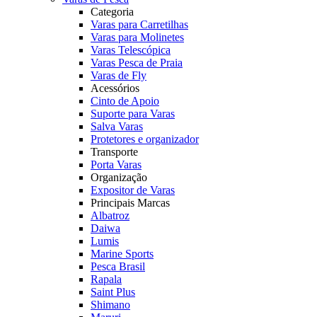
Categoria
Varas para Carretilhas
Varas para Molinetes
Varas Telescópica
Varas Pesca de Praia
Varas de Fly
Acessórios
Cinto de Apoio
Suporte para Varas
Salva Varas
Protetores e organizador
Transporte
Porta Varas
Organização
Expositor de Varas
Principais Marcas
Albatroz
Daiwa
Lumis
Marine Sports
Pesca Brasil
Rapala
Saint Plus
Shimano