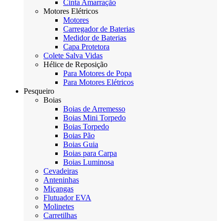
Cinta Amarração
Motores Elétricos
Motores
Carregador de Baterias
Medidor de Baterias
Capa Protetora
Colete Salva Vidas
Hélice de Reposição
Para Motores de Popa
Para Motores Elétricos
Pesqueiro
Boias
Boias de Arremesso
Boias Mini Torpedo
Boias Torpedo
Boias Pão
Boias Guia
Boias para Carpa
Boias Luminosa
Cevadeiras
Anteninhas
Miçangas
Flutuador EVA
Molinetes
Carretilhas