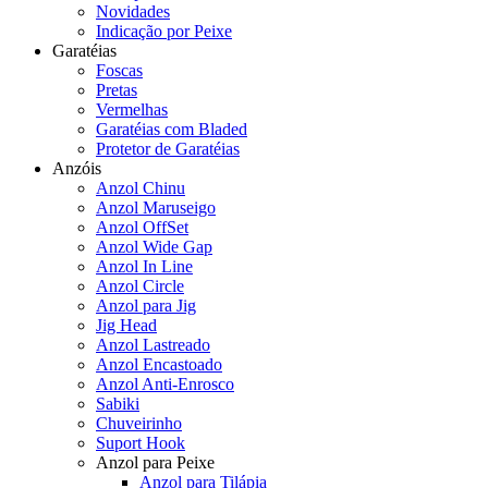
Novidades
Indicação por Peixe
Garatéias
Foscas
Pretas
Vermelhas
Garatéias com Bladed
Protetor de Garatéias
Anzóis
Anzol Chinu
Anzol Maruseigo
Anzol OffSet
Anzol Wide Gap
Anzol In Line
Anzol Circle
Anzol para Jig
Jig Head
Anzol Lastreado
Anzol Encastoado
Anzol Anti-Enrosco
Sabiki
Chuveirinho
Suport Hook
Anzol para Peixe
Anzol para Tilápia