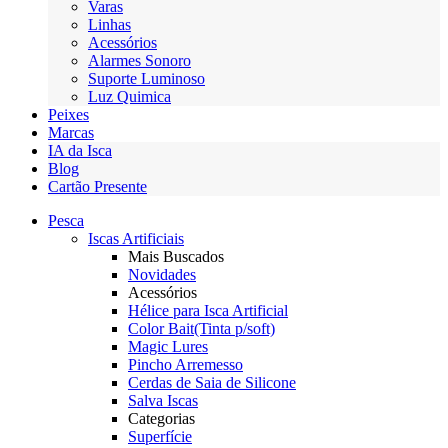
Varas
Linhas
Acessórios
Alarmes Sonoro
Suporte Luminoso
Luz Quimica
Peixes
Marcas
IA da Isca
Blog
Cartão Presente
Pesca
Iscas Artificiais
Mais Buscados
Novidades
Acessórios
Hélice para Isca Artificial
Color Bait(Tinta p/soft)
Magic Lures
Pincho Arremesso
Cerdas de Saia de Silicone
Salva Iscas
Categorias
Superfície