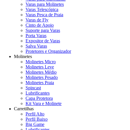
Varas para Molinetes
Varas Telescópica
Varas Pesca de Praia
Varas de Fly
Cinto de Apoio
Suporte para Varas
Porta Varas
Expositor de Varas
Salva Varas
Protetores e Organizador
Molinetes
Molinetes Micro
Molinetes Leve
Molinetes Médio
Molinetes Pesado
Molinetes Praia
Spincast
Lubrificantes
Capa Protetora
Kit Vara e Molinete
Carretilhas
Perfil Alto
Perfil Baixo
Big Game
Lubrificantes