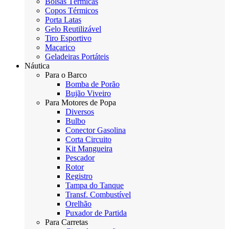
Bolsas Térmicas
Copos Térmicos
Porta Latas
Gelo Reutilizável
Tiro Esportivo
Maçarico
Geladeiras Portáteis
Náutica
Para o Barco
Bomba de Porão
Bujão Viveiro
Para Motores de Popa
Diversos
Bulbo
Conector Gasolina
Corta Circuito
Kit Mangueira
Pescador
Rotor
Registro
Tampa do Tanque
Transf. Combustível
Orelhão
Puxador de Partida
Para Carretas