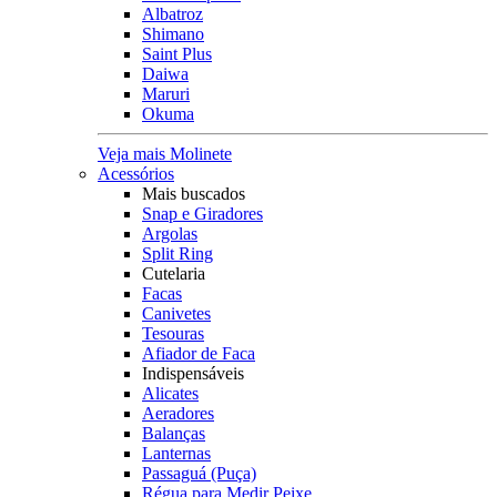
Albatroz
Shimano
Saint Plus
Daiwa
Maruri
Okuma
Veja mais Molinete
Acessórios
Mais buscados
Snap e Giradores
Argolas
Split Ring
Cutelaria
Facas
Canivetes
Tesouras
Afiador de Faca
Indispensáveis
Alicates
Aeradores
Balanças
Lanternas
Passaguá (Puça)
Régua para Medir Peixe