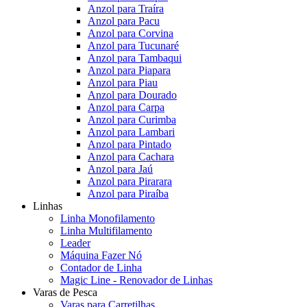
Anzol para Traíra
Anzol para Pacu
Anzol para Corvina
Anzol para Tucunaré
Anzol para Tambaqui
Anzol para Piapara
Anzol para Piau
Anzol para Dourado
Anzol para Carpa
Anzol para Curimba
Anzol para Lambari
Anzol para Pintado
Anzol para Cachara
Anzol para Jaú
Anzol para Pirarara
Anzol para Piraíba
Linhas
Linha Monofilamento
Linha Multifilamento
Leader
Máquina Fazer Nó
Contador de Linha
Magic Line - Renovador de Linhas
Varas de Pesca
Varas para Carretilhas