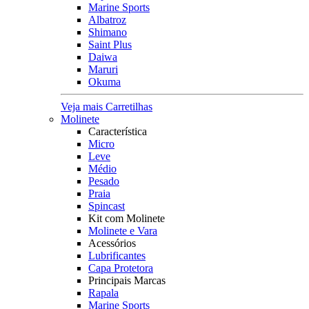
Marine Sports
Albatroz
Shimano
Saint Plus
Daiwa
Maruri
Okuma
Veja mais Carretilhas
Molinete
Característica
Micro
Leve
Médio
Pesado
Praia
Spincast
Kit com Molinete
Molinete e Vara
Acessórios
Lubrificantes
Capa Protetora
Principais Marcas
Rapala
Marine Sports