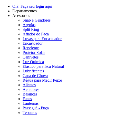
Olá! Faça seu
login
aqui
Departamentos
Acessórios
Snap e Giradores
Argolas
Split Ring
Afiador de Faca
Luvas para Encastoador
Encastoador
Repelente
Protetor Solar
Canivetes
Luz Química
Elástico para Isca Natural
Lubrificantes
Capa de Chuva
Régua para Medir Peixe
Alicates
Aeradores
Balanças
Facas
Lanternas
Passaguá - Puça
Tesouras