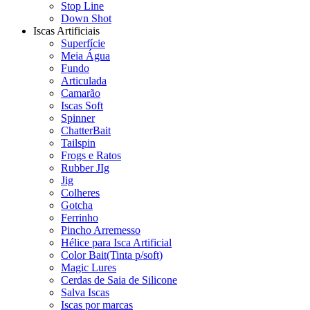
Stop Line
Down Shot
Iscas Artificiais
Superfície
Meia Água
Fundo
Articulada
Camarão
Iscas Soft
Spinner
ChatterBait
Tailspin
Frogs e Ratos
Rubber JIg
Jig
Colheres
Gotcha
Ferrinho
Pincho Arremesso
Hélice para Isca Artificial
Color Bait(Tinta p/soft)
Magic Lures
Cerdas de Saia de Silicone
Salva Iscas
Iscas por marcas