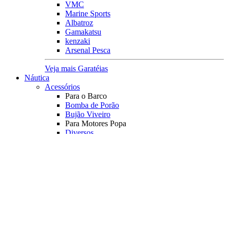
VMC
Marine Sports
Albatroz
Gamakatsu
kenzaki
Arsenal Pesca
Veja mais Garatéias
Náutica
Acessórios
Para o Barco
Bomba de Porão
Bujão Viveiro
Para Motores Popa
Diversos
Bulbo
Conector Gasolina
Corta Circuito
Kit Mangueira
Pescador
Rotor
Registro
Tampa Tanque
Transf. Combustível
Orelhão