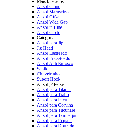
Mais buscados
Anzol Chinu
Anzol Maruseigo
Anzol Offset
Anzol Wide Gap
Anzol in Line
Anzol Circle
Categoria
Anzol para Jig
Jig Head
Anzol Lastreado
Anzol Encastoado
Anzol Anti Enrosco
Sabiki
Chuveirinho
Suport Hook
Anzol p/ Peixe
Anzol para Tilapia
Anzol para Traira
Anzol para Pacu
Anzol para Corvina
Anzol para Tucunare
Anzol para Tambaqui
Anzol para Piapara
Anzol para Dourado