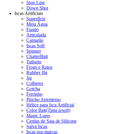
Stop Line
Down Shot
Iscas Artificiais
Superfície
Meia Água
Fundo
Articulada
Camarão
Iscas Soft
Spinner
ChatterBait
Tailspin
Frogs e Ratos
Rubber JIg
Jig
Colheres
Gotcha
Ferrinho
Pincho Arremesso
Hélice para Isca Artificial
Color Bait(Tinta p/soft)
Magic Lures
Cerdas de Saia de Silicone
Salva Iscas
Iscas por marcas