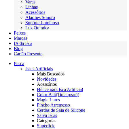
Varas
Linhas
Acessórios
Alarmes Sonoro
Suporte Luminoso
Luz Quimica
Peixes
Marcas
IA da Isca
Blog
Cartão Presente
Pesca
Iscas Artificiais
Mais Buscados
Novidades
Acessórios
Hélice para Isca Artificial
Color Bait(Tinta p/soft)
Magic Lures
Pincho Arremesso
Cerdas de Saia de Silicone
Salva Iscas
Categorias
Superfície