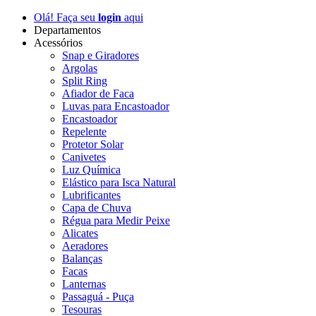
Olá! Faça seu
login
aqui
Departamentos
Acessórios
Snap e Giradores
Argolas
Split Ring
Afiador de Faca
Luvas para Encastoador
Encastoador
Repelente
Protetor Solar
Canivetes
Luz Química
Elástico para Isca Natural
Lubrificantes
Capa de Chuva
Régua para Medir Peixe
Alicates
Aeradores
Balanças
Facas
Lanternas
Passaguá - Puça
Tesouras