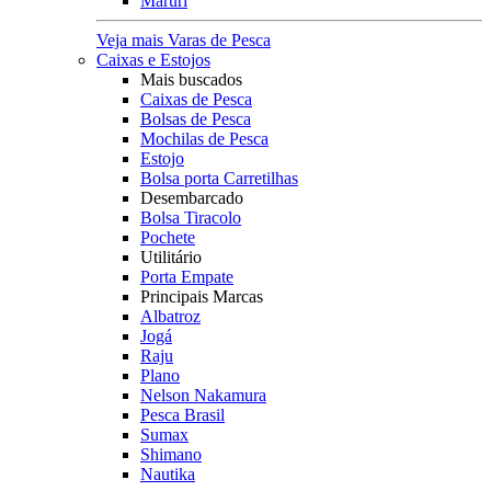
Maruri
Veja mais Varas de Pesca
Caixas e Estojos
Mais buscados
Caixas de Pesca
Bolsas de Pesca
Mochilas de Pesca
Estojo
Bolsa porta Carretilhas
Desembarcado
Bolsa Tiracolo
Pochete
Utilitário
Porta Empate
Principais Marcas
Albatroz
Jogá
Raju
Plano
Nelson Nakamura
Pesca Brasil
Sumax
Shimano
Nautika