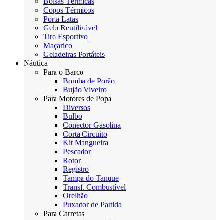
Bolsas Térmicas
Copos Térmicos
Porta Latas
Gelo Reutilizável
Tiro Esportivo
Maçarico
Geladeiras Portáteis
Náutica
Para o Barco
Bomba de Porão
Bujão Viveiro
Para Motores de Popa
Diversos
Bulbo
Conector Gasolina
Corta Circuito
Kit Mangueira
Pescador
Rotor
Registro
Tampa do Tanque
Transf. Combustível
Orelhão
Puxador de Partida
Para Carretas