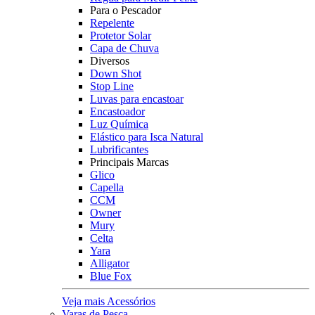
Para o Pescador
Repelente
Protetor Solar
Capa de Chuva
Diversos
Down Shot
Stop Line
Luvas para encastoar
Encastoador
Luz Química
Elástico para Isca Natural
Lubrificantes
Principais Marcas
Glico
Capella
CCM
Owner
Mury
Celta
Yara
Alligator
Blue Fox
Veja mais Acessórios
Varas de Pesca