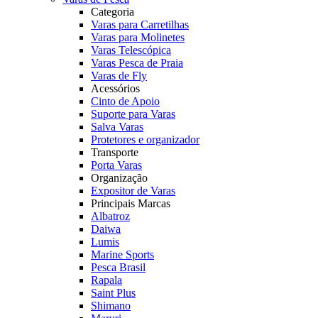
Categoria
Varas para Carretilhas
Varas para Molinetes
Varas Telescópica
Varas Pesca de Praia
Varas de Fly
Acessórios
Cinto de Apoio
Suporte para Varas
Salva Varas
Protetores e organizador
Transporte
Porta Varas
Organização
Expositor de Varas
Principais Marcas
Albatroz
Daiwa
Lumis
Marine Sports
Pesca Brasil
Rapala
Saint Plus
Shimano