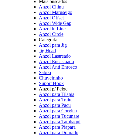
Mais buscados
Anzol Chinu
Anzol Maruseigo
Anzol Offset
Anzol Wide Gap
Anzol in Line
Anzol Circle
Categoria
Anzol para Jig
Jig Head
Anzol Lastreado
Anzol Encastoado
Anzol Anti Enrosco
Sabiki
Chuveirinho
Suport Hook
Anzol p/ Peixe
Anzol para Tilapia
Anzol para Traira
Anzol para Pacu
Anzol para Corvina
Anzol para Tucunare
Anzol para Tambaqui
Anzol para Piapara
Anzol para Dourado