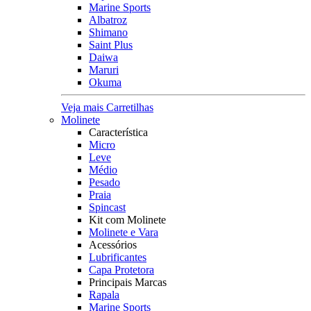
Marine Sports
Albatroz
Shimano
Saint Plus
Daiwa
Maruri
Okuma
Veja mais Carretilhas
Molinete
Característica
Micro
Leve
Médio
Pesado
Praia
Spincast
Kit com Molinete
Molinete e Vara
Acessórios
Lubrificantes
Capa Protetora
Principais Marcas
Rapala
Marine Sports