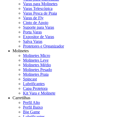
Varas para Molinetes
Varas Telescópica
Varas Pesca de Praia
Varas de Fly
Cinto de Apoio
Suporte para Varas
Porta Varas
Expositor de Varas
Salva Varas
Protetores e Organizador
Molinetes
Molinetes Micro
Molinetes Leve
Molinetes Médio
Molinetes Pesado
Molinetes Praia
Spincast
Lubrificantes
Capa Protetora
Kit Vara e Molinete
Carretilhas
Perfil Alto
Perfil Baixo
Big Game
Lubrificantes