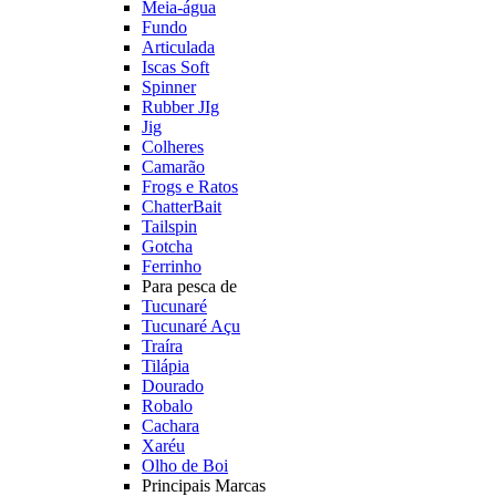
Meia-água
Fundo
Articulada
Iscas Soft
Spinner
Rubber JIg
Jig
Colheres
Camarão
Frogs e Ratos
ChatterBait
Tailspin
Gotcha
Ferrinho
Para pesca de
Tucunaré
Tucunaré Açu
Traíra
Tilápia
Dourado
Robalo
Cachara
Xaréu
Olho de Boi
Principais Marcas