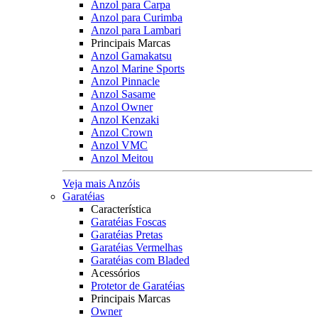
Anzol para Carpa
Anzol para Curimba
Anzol para Lambari
Principais Marcas
Anzol Gamakatsu
Anzol Marine Sports
Anzol Pinnacle
Anzol Sasame
Anzol Owner
Anzol Kenzaki
Anzol Crown
Anzol VMC
Anzol Meitou
Veja mais Anzóis
Garatéias
Característica
Garatéias Foscas
Garatéias Pretas
Garatéias Vermelhas
Garatéias com Bladed
Acessórios
Protetor de Garatéias
Principais Marcas
Owner