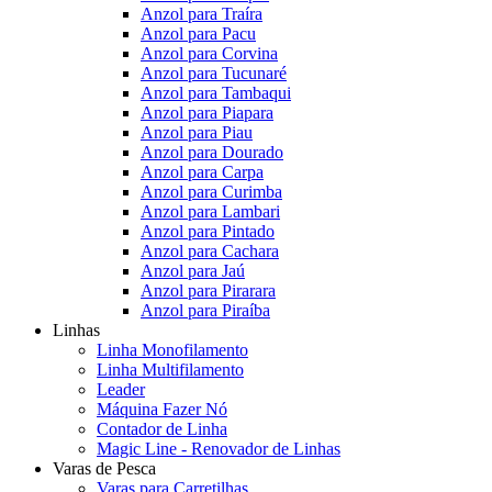
Anzol para Traíra
Anzol para Pacu
Anzol para Corvina
Anzol para Tucunaré
Anzol para Tambaqui
Anzol para Piapara
Anzol para Piau
Anzol para Dourado
Anzol para Carpa
Anzol para Curimba
Anzol para Lambari
Anzol para Pintado
Anzol para Cachara
Anzol para Jaú
Anzol para Pirarara
Anzol para Piraíba
Linhas
Linha Monofilamento
Linha Multifilamento
Leader
Máquina Fazer Nó
Contador de Linha
Magic Line - Renovador de Linhas
Varas de Pesca
Varas para Carretilhas