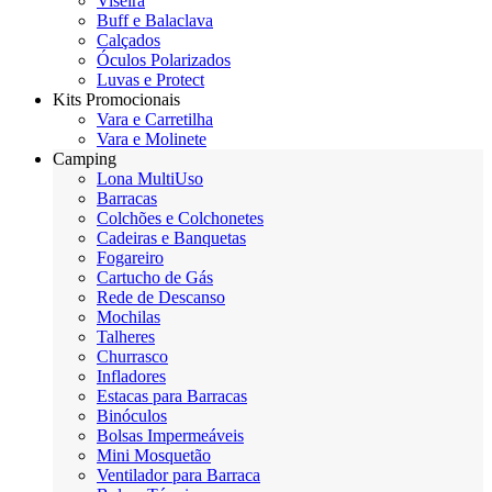
Viseira
Buff e Balaclava
Calçados
Óculos Polarizados
Luvas e Protect
Kits Promocionais
Vara e Carretilha
Vara e Molinete
Camping
Lona MultiUso
Barracas
Colchões e Colchonetes
Cadeiras e Banquetas
Fogareiro
Cartucho de Gás
Rede de Descanso
Mochilas
Talheres
Churrasco
Infladores
Estacas para Barracas
Binóculos
Bolsas Impermeáveis
Mini Mosquetão
Ventilador para Barraca