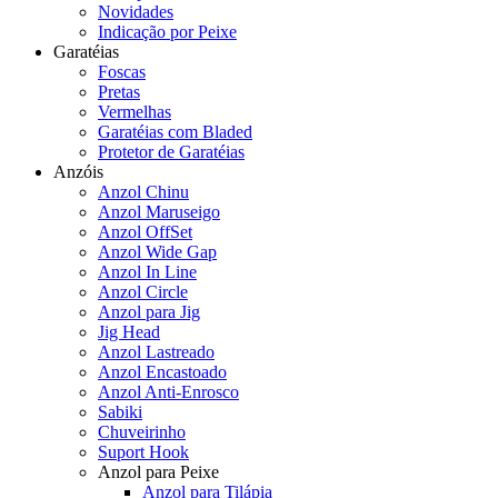
Novidades
Indicação por Peixe
Garatéias
Foscas
Pretas
Vermelhas
Garatéias com Bladed
Protetor de Garatéias
Anzóis
Anzol Chinu
Anzol Maruseigo
Anzol OffSet
Anzol Wide Gap
Anzol In Line
Anzol Circle
Anzol para Jig
Jig Head
Anzol Lastreado
Anzol Encastoado
Anzol Anti-Enrosco
Sabiki
Chuveirinho
Suport Hook
Anzol para Peixe
Anzol para Tilápia