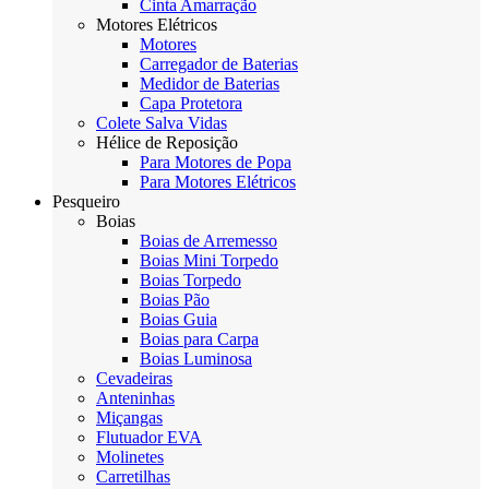
Cinta Amarração
Motores Elétricos
Motores
Carregador de Baterias
Medidor de Baterias
Capa Protetora
Colete Salva Vidas
Hélice de Reposição
Para Motores de Popa
Para Motores Elétricos
Pesqueiro
Boias
Boias de Arremesso
Boias Mini Torpedo
Boias Torpedo
Boias Pão
Boias Guia
Boias para Carpa
Boias Luminosa
Cevadeiras
Anteninhas
Miçangas
Flutuador EVA
Molinetes
Carretilhas