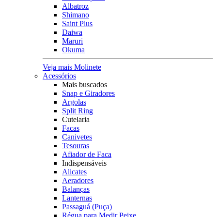
Albatroz
Shimano
Saint Plus
Daiwa
Maruri
Okuma
Veja mais Molinete
Acessórios
Mais buscados
Snap e Giradores
Argolas
Split Ring
Cutelaria
Facas
Canivetes
Tesouras
Afiador de Faca
Indispensáveis
Alicates
Aeradores
Balanças
Lanternas
Passaguá (Puça)
Régua para Medir Peixe