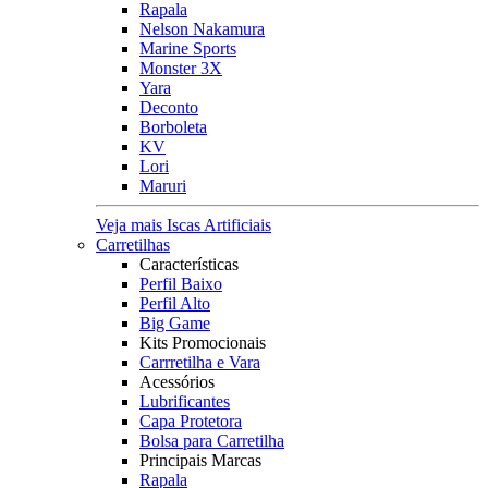
Rapala
Nelson Nakamura
Marine Sports
Monster 3X
Yara
Deconto
Borboleta
KV
Lori
Maruri
Veja mais Iscas Artificiais
Carretilhas
Características
Perfil Baixo
Perfil Alto
Big Game
Kits Promocionais
Carrretilha e Vara
Acessórios
Lubrificantes
Capa Protetora
Bolsa para Carretilha
Principais Marcas
Rapala