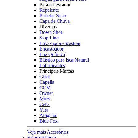
Para o Pescador
Repelente
Protetor Solar
Capa de Chuva
Diversos
Down Shot
Stop Line
Luvas para encastoar
Encastoador
Luz Química
Elástico para Isca Natural
Lubrificantes
Principais Marcas
Glico
Capella
CCM
Owner
Mury
Celta
Yara
Alligator
Blue Fox
Veja mais Acessórios
Varas de Pesca