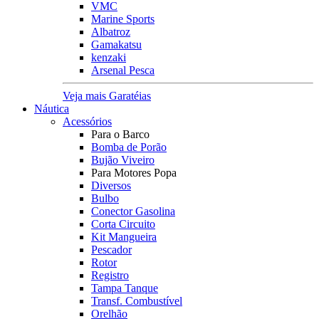
VMC
Marine Sports
Albatroz
Gamakatsu
kenzaki
Arsenal Pesca
Veja mais Garatéias
Náutica
Acessórios
Para o Barco
Bomba de Porão
Bujão Viveiro
Para Motores Popa
Diversos
Bulbo
Conector Gasolina
Corta Circuito
Kit Mangueira
Pescador
Rotor
Registro
Tampa Tanque
Transf. Combustível
Orelhão