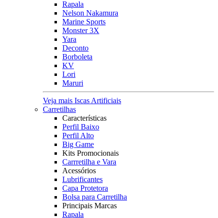
Rapala
Nelson Nakamura
Marine Sports
Monster 3X
Yara
Deconto
Borboleta
KV
Lori
Maruri
Veja mais Iscas Artificiais
Carretilhas
Características
Perfil Baixo
Perfil Alto
Big Game
Kits Promocionais
Carrretilha e Vara
Acessórios
Lubrificantes
Capa Protetora
Bolsa para Carretilha
Principais Marcas
Rapala