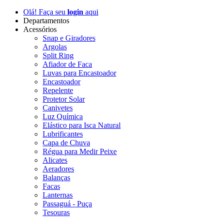
Olá! Faça seu
login
aqui
Departamentos
Acessórios
Snap e Giradores
Argolas
Split Ring
Afiador de Faca
Luvas para Encastoador
Encastoador
Repelente
Protetor Solar
Canivetes
Luz Química
Elástico para Isca Natural
Lubrificantes
Capa de Chuva
Régua para Medir Peixe
Alicates
Aeradores
Balanças
Facas
Lanternas
Passaguá - Puça
Tesouras