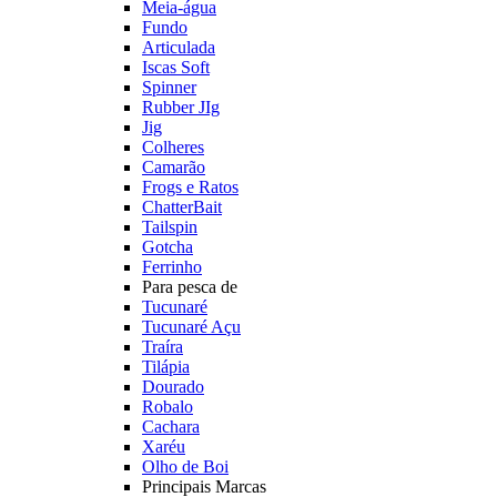
Meia-água
Fundo
Articulada
Iscas Soft
Spinner
Rubber JIg
Jig
Colheres
Camarão
Frogs e Ratos
ChatterBait
Tailspin
Gotcha
Ferrinho
Para pesca de
Tucunaré
Tucunaré Açu
Traíra
Tilápia
Dourado
Robalo
Cachara
Xaréu
Olho de Boi
Principais Marcas