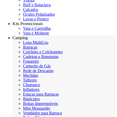
Viseira
Buff e Balaclava
Calçados
Óculos Polarizados
Luvas e Protect
Kits Promocionais
Vara e Carretilha
Vara e Molinete
Camping
Lona MultiUso
Barracas
Colchões e Colchonetes
Cadeiras e Banquetas
Fogareiro
Cartucho de Gás
Rede de Descanso
Mochilas
Talheres
Churrasco
Infladores
Estacas para Barracas
Binóculos
Bolsas Impermeáveis
Mini Mosquetão
Ventilador para Barraca