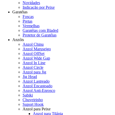
Novidades
Indicação por Peixe
Garatéias
Foscas
Pretas
Vermelhas
Garatéias com Bladed
Protetor de Garatéias
Anzóis
Anzol Chinu
Anzol Maruseigo
Anzol OffSet
Anzol Wide Gap
Anzol In Line
Anzol Circle
Anzol para Jig
Jig Head
Anzol Lastreado
Anzol Encastoado
Anzol Anti-Enrosco
Sabiki
Chuveirinho
Suport Hook
Anzol para Peixe
Anzol para Tilápia