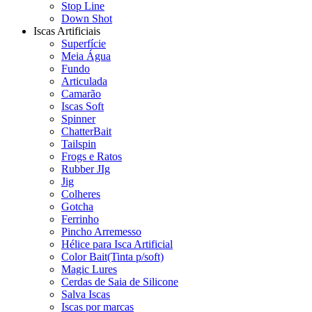
Stop Line
Down Shot
Iscas Artificiais
Superfície
Meia Água
Fundo
Articulada
Camarão
Iscas Soft
Spinner
ChatterBait
Tailspin
Frogs e Ratos
Rubber JIg
Jig
Colheres
Gotcha
Ferrinho
Pincho Arremesso
Hélice para Isca Artificial
Color Bait(Tinta p/soft)
Magic Lures
Cerdas de Saia de Silicone
Salva Iscas
Iscas por marcas