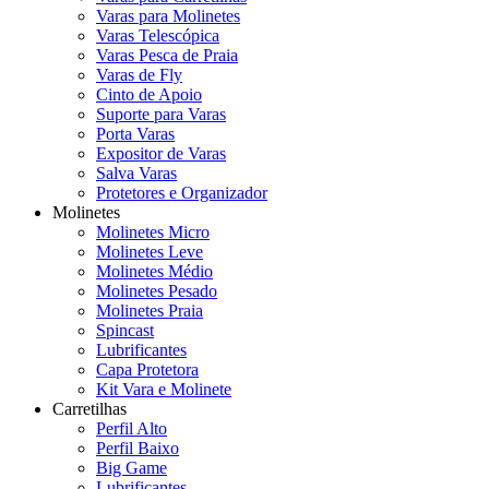
Varas para Molinetes
Varas Telescópica
Varas Pesca de Praia
Varas de Fly
Cinto de Apoio
Suporte para Varas
Porta Varas
Expositor de Varas
Salva Varas
Protetores e Organizador
Molinetes
Molinetes Micro
Molinetes Leve
Molinetes Médio
Molinetes Pesado
Molinetes Praia
Spincast
Lubrificantes
Capa Protetora
Kit Vara e Molinete
Carretilhas
Perfil Alto
Perfil Baixo
Big Game
Lubrificantes