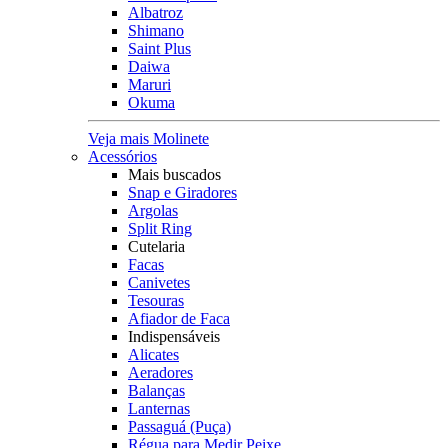
Albatroz
Shimano
Saint Plus
Daiwa
Maruri
Okuma
Veja mais Molinete
Acessórios
Mais buscados
Snap e Giradores
Argolas
Split Ring
Cutelaria
Facas
Canivetes
Tesouras
Afiador de Faca
Indispensáveis
Alicates
Aeradores
Balanças
Lanternas
Passaguá (Puça)
Régua para Medir Peixe