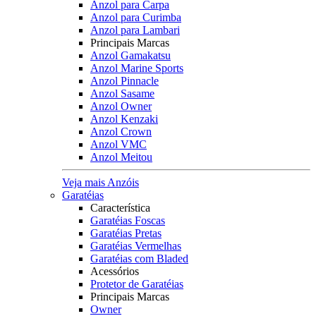
Anzol para Carpa
Anzol para Curimba
Anzol para Lambari
Principais Marcas
Anzol Gamakatsu
Anzol Marine Sports
Anzol Pinnacle
Anzol Sasame
Anzol Owner
Anzol Kenzaki
Anzol Crown
Anzol VMC
Anzol Meitou
Veja mais Anzóis
Garatéias
Característica
Garatéias Foscas
Garatéias Pretas
Garatéias Vermelhas
Garatéias com Bladed
Acessórios
Protetor de Garatéias
Principais Marcas
Owner