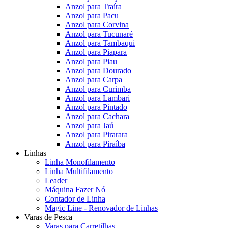
Anzol para Traíra
Anzol para Pacu
Anzol para Corvina
Anzol para Tucunaré
Anzol para Tambaqui
Anzol para Piapara
Anzol para Piau
Anzol para Dourado
Anzol para Carpa
Anzol para Curimba
Anzol para Lambari
Anzol para Pintado
Anzol para Cachara
Anzol para Jaú
Anzol para Pirarara
Anzol para Piraíba
Linhas
Linha Monofilamento
Linha Multifilamento
Leader
Máquina Fazer Nó
Contador de Linha
Magic Line - Renovador de Linhas
Varas de Pesca
Varas para Carretilhas