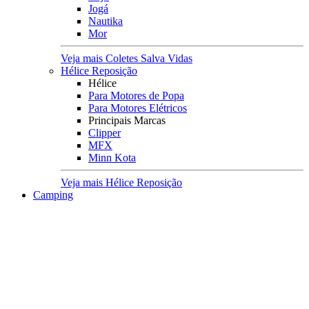
Jogá
Nautika
Mor
Veja mais Coletes Salva Vidas
Hélice Reposição
Hélice
Para Motores de Popa
Para Motores Elétricos
Principais Marcas
Clipper
MFX
Minn Kota
Veja mais Hélice Reposição
Camping
Acampamento
Acomodações
Barracas
Colchões e Colchonetes
Cadeiras e Banquetas
Lona Multiuso
Rede de Descanso
Viagens
Mochilas