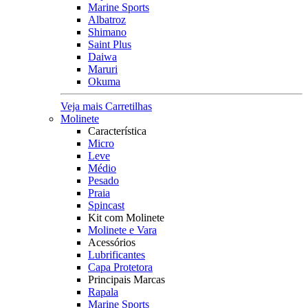
Marine Sports
Albatroz
Shimano
Saint Plus
Daiwa
Maruri
Okuma
Veja mais Carretilhas
Molinete
Característica
Micro
Leve
Médio
Pesado
Praia
Spincast
Kit com Molinete
Molinete e Vara
Acessórios
Lubrificantes
Capa Protetora
Principais Marcas
Rapala
Marine Sports