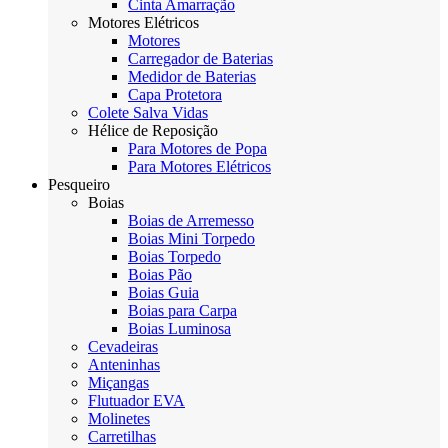
Cinta Amarração
Motores Elétricos
Motores
Carregador de Baterias
Medidor de Baterias
Capa Protetora
Colete Salva Vidas
Hélice de Reposição
Para Motores de Popa
Para Motores Elétricos
Pesqueiro
Boias
Boias de Arremesso
Boias Mini Torpedo
Boias Torpedo
Boias Pão
Boias Guia
Boias para Carpa
Boias Luminosa
Cevadeiras
Anteninhas
Miçangas
Flutuador EVA
Molinetes
Carretilhas