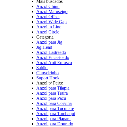
Mais buscados
Anzol Chinu
Anzol Maruseigo
Anzol Offset
Anzol Wide Gap
Anzol in Line
Anzol Circle
Categoria
Anzol para Jig
Jig Head
Anzol Lastreado
Anzol Encastoado
Anzol Anti Enrosco
Sabiki
Chuveirinho
Suport Hook
Anzol p/ Peixe
Anzol para Tilapia
Anzol para Traira
Anzol para Pacu
Anzol para Corvina
Anzol para Tucunare
Anzol para Tambaqui
Anzol para Piapara
Anzol para Dourado