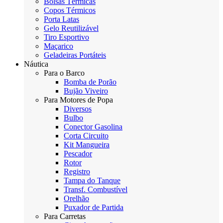
Bolsas Térmicas
Copos Térmicos
Porta Latas
Gelo Reutilizável
Tiro Esportivo
Maçarico
Geladeiras Portáteis
Náutica
Para o Barco
Bomba de Porão
Bujão Viveiro
Para Motores de Popa
Diversos
Bulbo
Conector Gasolina
Corta Circuito
Kit Mangueira
Pescador
Rotor
Registro
Tampa do Tanque
Transf. Combustível
Orelhão
Puxador de Partida
Para Carretas