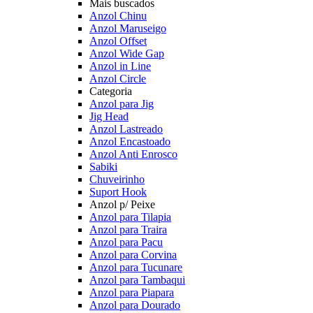
Mais buscados
Anzol Chinu
Anzol Maruseigo
Anzol Offset
Anzol Wide Gap
Anzol in Line
Anzol Circle
Categoria
Anzol para Jig
Jig Head
Anzol Lastreado
Anzol Encastoado
Anzol Anti Enrosco
Sabiki
Chuveirinho
Suport Hook
Anzol p/ Peixe
Anzol para Tilapia
Anzol para Traira
Anzol para Pacu
Anzol para Corvina
Anzol para Tucunare
Anzol para Tambaqui
Anzol para Piapara
Anzol para Dourado