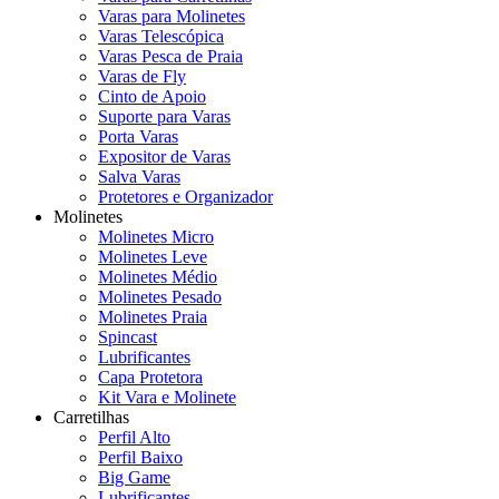
Varas para Molinetes
Varas Telescópica
Varas Pesca de Praia
Varas de Fly
Cinto de Apoio
Suporte para Varas
Porta Varas
Expositor de Varas
Salva Varas
Protetores e Organizador
Molinetes
Molinetes Micro
Molinetes Leve
Molinetes Médio
Molinetes Pesado
Molinetes Praia
Spincast
Lubrificantes
Capa Protetora
Kit Vara e Molinete
Carretilhas
Perfil Alto
Perfil Baixo
Big Game
Lubrificantes