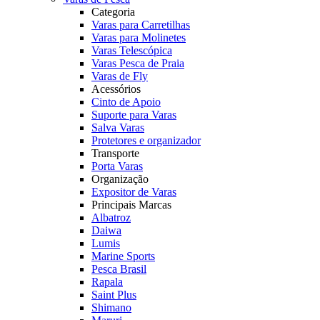
Categoria
Varas para Carretilhas
Varas para Molinetes
Varas Telescópica
Varas Pesca de Praia
Varas de Fly
Acessórios
Cinto de Apoio
Suporte para Varas
Salva Varas
Protetores e organizador
Transporte
Porta Varas
Organização
Expositor de Varas
Principais Marcas
Albatroz
Daiwa
Lumis
Marine Sports
Pesca Brasil
Rapala
Saint Plus
Shimano