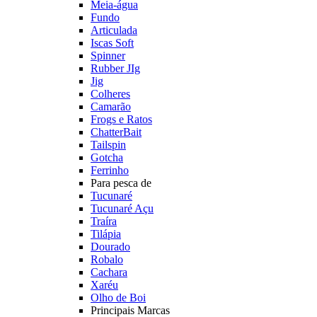
Meia-água
Fundo
Articulada
Iscas Soft
Spinner
Rubber JIg
Jig
Colheres
Camarão
Frogs e Ratos
ChatterBait
Tailspin
Gotcha
Ferrinho
Para pesca de
Tucunaré
Tucunaré Açu
Traíra
Tilápia
Dourado
Robalo
Cachara
Xaréu
Olho de Boi
Principais Marcas