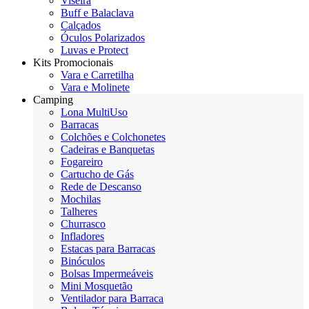
Viseira
Buff e Balaclava
Calçados
Óculos Polarizados
Luvas e Protect
Kits Promocionais
Vara e Carretilha
Vara e Molinete
Camping
Lona MultiUso
Barracas
Colchões e Colchonetes
Cadeiras e Banquetas
Fogareiro
Cartucho de Gás
Rede de Descanso
Mochilas
Talheres
Churrasco
Infladores
Estacas para Barracas
Binóculos
Bolsas Impermeáveis
Mini Mosquetão
Ventilador para Barraca