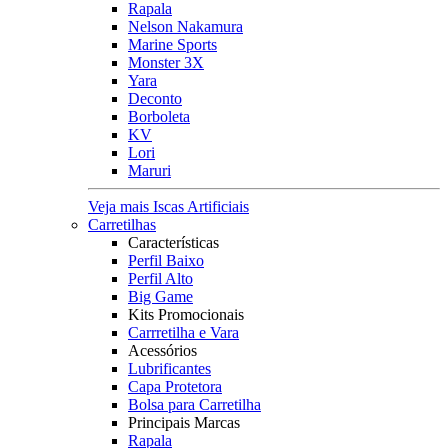
Rapala
Nelson Nakamura
Marine Sports
Monster 3X
Yara
Deconto
Borboleta
KV
Lori
Maruri
Veja mais Iscas Artificiais
Carretilhas
Características
Perfil Baixo
Perfil Alto
Big Game
Kits Promocionais
Carrretilha e Vara
Acessórios
Lubrificantes
Capa Protetora
Bolsa para Carretilha
Principais Marcas
Rapala