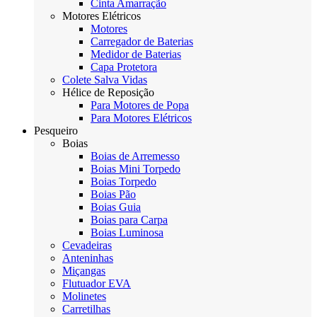
Cinta Amarração
Motores Elétricos
Motores
Carregador de Baterias
Medidor de Baterias
Capa Protetora
Colete Salva Vidas
Hélice de Reposição
Para Motores de Popa
Para Motores Elétricos
Pesqueiro
Boias
Boias de Arremesso
Boias Mini Torpedo
Boias Torpedo
Boias Pão
Boias Guia
Boias para Carpa
Boias Luminosa
Cevadeiras
Anteninhas
Miçangas
Flutuador EVA
Molinetes
Carretilhas