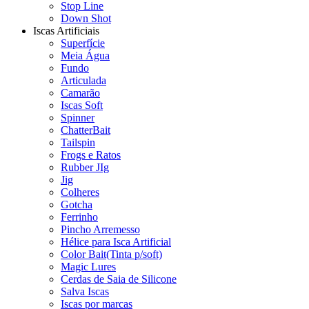
Stop Line
Down Shot
Iscas Artificiais
Superfície
Meia Água
Fundo
Articulada
Camarão
Iscas Soft
Spinner
ChatterBait
Tailspin
Frogs e Ratos
Rubber JIg
Jig
Colheres
Gotcha
Ferrinho
Pincho Arremesso
Hélice para Isca Artificial
Color Bait(Tinta p/soft)
Magic Lures
Cerdas de Saia de Silicone
Salva Iscas
Iscas por marcas