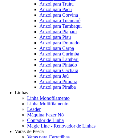
Anzol para Traíra
Anzol para Pacu
Anzol para Corvina
Anzol para Tucunaré
Anzol para Tambaqui
Anzol para Piapara
Anzol para Piau
Anzol para Dourado
Anzol para Carpa
Anzol para Curimba
Anzol para Lambari
Anzol para Pintado
Anzol para Cachara
Anzol para Jaú
Anzol para Pirarara
Anzol para Piraíba
Linhas
Linha Monofilamento
Linha Multifilamento
Leader
Máquina Fazer Nó
Contador de Linha
Magic Line - Renovador de Linhas
Varas de Pesca
Varas para Carretilhas