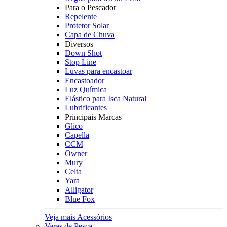
Para o Pescador
Repelente
Protetor Solar
Capa de Chuva
Diversos
Down Shot
Stop Line
Luvas para encastoar
Encastoador
Luz Química
Elástico para Isca Natural
Lubrificantes
Principais Marcas
Glico
Capella
CCM
Owner
Mury
Celta
Yara
Alligator
Blue Fox
Veja mais Acessórios
Varas de Pesca