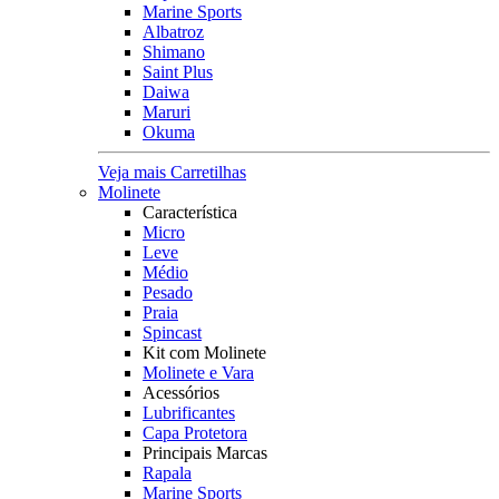
Marine Sports
Albatroz
Shimano
Saint Plus
Daiwa
Maruri
Okuma
Veja mais Carretilhas
Molinete
Característica
Micro
Leve
Médio
Pesado
Praia
Spincast
Kit com Molinete
Molinete e Vara
Acessórios
Lubrificantes
Capa Protetora
Principais Marcas
Rapala
Marine Sports