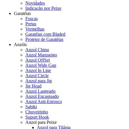
Novidades
Indicação por Peixe
Garatéias
Foscas
Pretas
Vermelhas
Garatéias com Bladed
Protetor de Garatéias
Anzóis
Anzol Chinu
Anzol Maruseigo
Anzol OffSet
Anzol Wide Gap
Anzol In Line
Anzol Circle
Anzol para Jig
Jig Head
Anzol Lastreado
Anzol Encastoado
Anzol Anti-Enrosco
Sabiki
Chuveirinho
Suport Hook
Anzol para Peixe
Anzol para Tilápia