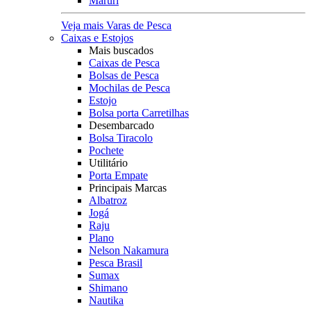
Maruri
Veja mais Varas de Pesca
Caixas e Estojos
Mais buscados
Caixas de Pesca
Bolsas de Pesca
Mochilas de Pesca
Estojo
Bolsa porta Carretilhas
Desembarcado
Bolsa Tiracolo
Pochete
Utilitário
Porta Empate
Principais Marcas
Albatroz
Jogá
Raju
Plano
Nelson Nakamura
Pesca Brasil
Sumax
Shimano
Nautika