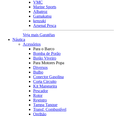
VMC
Marine Sports
Albatroz
Gamakatsu
kenzaki
Arsenal Pesca
Veja mais Garatéias
Náutica
Acessórios
Para o Barco
Bomba de Porão
Bujão Viveiro
Para Motores Popa
Diversos
Bulbo
Conector Gasolina
Corta Circuito
Kit Mangueira
Pescador
Rotor
Registro
Tampa Tanque
Transf. Combustível
Orelhão