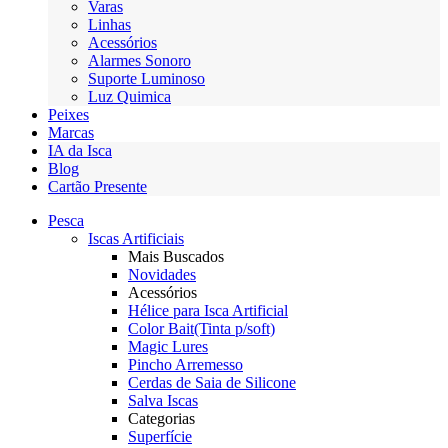
Varas
Linhas
Acessórios
Alarmes Sonoro
Suporte Luminoso
Luz Quimica
Peixes
Marcas
IA da Isca
Blog
Cartão Presente
Pesca
Iscas Artificiais
Mais Buscados
Novidades
Acessórios
Hélice para Isca Artificial
Color Bait(Tinta p/soft)
Magic Lures
Pincho Arremesso
Cerdas de Saia de Silicone
Salva Iscas
Categorias
Superfície