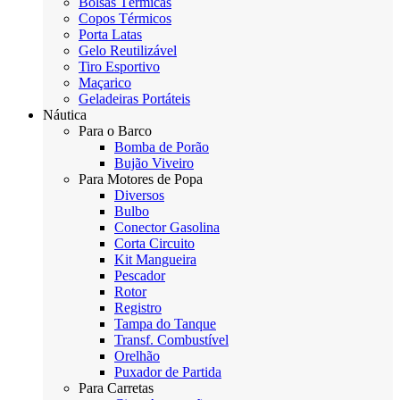
Bolsas Térmicas
Copos Térmicos
Porta Latas
Gelo Reutilizável
Tiro Esportivo
Maçarico
Geladeiras Portáteis
Náutica
Para o Barco
Bomba de Porão
Bujão Viveiro
Para Motores de Popa
Diversos
Bulbo
Conector Gasolina
Corta Circuito
Kit Mangueira
Pescador
Rotor
Registro
Tampa do Tanque
Transf. Combustível
Orelhão
Puxador de Partida
Para Carretas