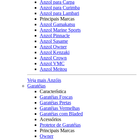
Anzol para Carpa
Anzol para Curimba
Anzol para Lambari
Principais Marcas
Anzol Gamakatsu
Anzol Marine Sports
Anzol Pinnacle
Anzol Sasame
Anzol Owner
Anzol Kenzaki
Anzol Crown
Anzol VMC
Anzol Meitou
Veja mais Anzóis
Garatéias
Característica
Garatéias Foscas
Garatéias Pretas
Garatéias Vermelhas
Garatéias com Bladed
Acessórios
Protetor de Garatéias
Principais Marcas
Owner