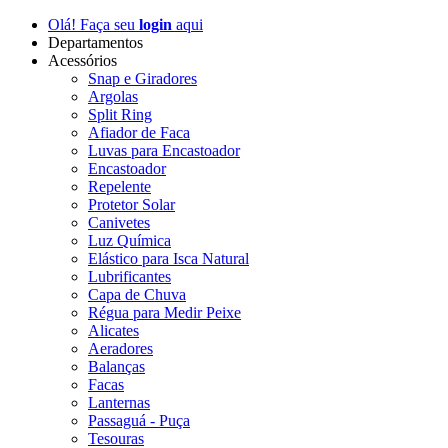
Olá! Faça seu
login
aqui
Departamentos
Acessórios
Snap e Giradores
Argolas
Split Ring
Afiador de Faca
Luvas para Encastoador
Encastoador
Repelente
Protetor Solar
Canivetes
Luz Química
Elástico para Isca Natural
Lubrificantes
Capa de Chuva
Régua para Medir Peixe
Alicates
Aeradores
Balanças
Facas
Lanternas
Passaguá - Puça
Tesouras