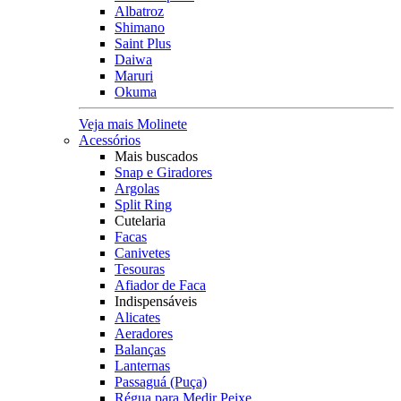
Albatroz
Shimano
Saint Plus
Daiwa
Maruri
Okuma
Veja mais Molinete
Acessórios
Mais buscados
Snap e Giradores
Argolas
Split Ring
Cutelaria
Facas
Canivetes
Tesouras
Afiador de Faca
Indispensáveis
Alicates
Aeradores
Balanças
Lanternas
Passaguá (Puça)
Régua para Medir Peixe