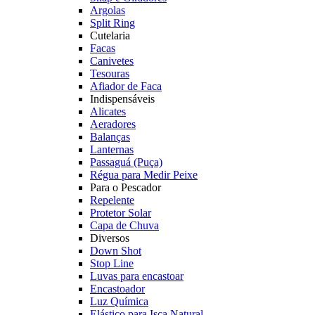
Argolas
Split Ring
Cutelaria
Facas
Canivetes
Tesouras
Afiador de Faca
Indispensáveis
Alicates
Aeradores
Balanças
Lanternas
Passaguá (Puça)
Régua para Medir Peixe
Para o Pescador
Repelente
Protetor Solar
Capa de Chuva
Diversos
Down Shot
Stop Line
Luvas para encastoar
Encastoador
Luz Química
Elástico para Isca Natural