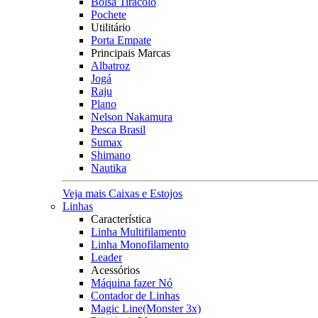
Bolsa Tiracolo
Pochete
Utilitário
Porta Empate
Principais Marcas
Albatroz
Jogá
Raju
Plano
Nelson Nakamura
Pesca Brasil
Sumax
Shimano
Nautika
Veja mais Caixas e Estojos
Linhas
Característica
Linha Multifilamento
Linha Monofilamento
Leader
Acessórios
Máquina fazer Nó
Contador de Linhas
Magic Line(Monster 3x)