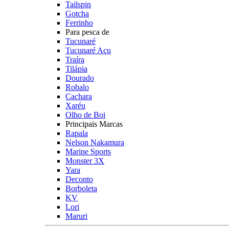
Tailspin
Gotcha
Ferrinho
Para pesca de
Tucunaré
Tucunaré Açu
Traíra
Tilápia
Dourado
Robalo
Cachara
Xaréu
Olho de Boi
Principais Marcas
Rapala
Nelson Nakamura
Marine Sports
Monster 3X
Yara
Deconto
Borboleta
KV
Lori
Maruri