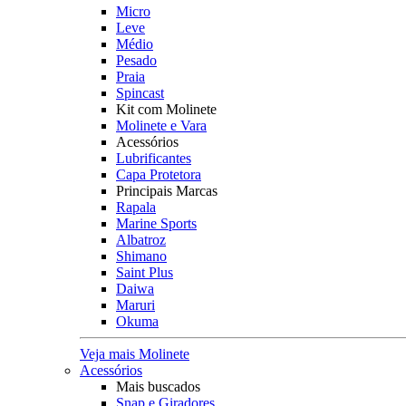
Micro
Leve
Médio
Pesado
Praia
Spincast
Kit com Molinete
Molinete e Vara
Acessórios
Lubrificantes
Capa Protetora
Principais Marcas
Rapala
Marine Sports
Albatroz
Shimano
Saint Plus
Daiwa
Maruri
Okuma
Veja mais Molinete
Acessórios
Mais buscados
Snap e Giradores