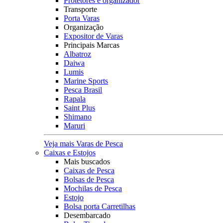
Protetores e organizador
Transporte
Porta Varas
Organização
Expositor de Varas
Principais Marcas
Albatroz
Daiwa
Lumis
Marine Sports
Pesca Brasil
Rapala
Saint Plus
Shimano
Maruri
Veja mais Varas de Pesca
Caixas e Estojos
Mais buscados
Caixas de Pesca
Bolsas de Pesca
Mochilas de Pesca
Estojo
Bolsa porta Carretilhas
Desembarcado