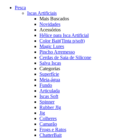
Pesca
Iscas Artificiais
Mais Buscados
Novidades
Acessórios
Hélice para Isca Artificial
Color Bait(Tinta p/soft)
Magic Lures
Pincho Arremesso
Cerdas de Saia de Silicone
Salva Iscas
Categorias
Superfície
Meia-água
Fundo
Articulada
Iscas Soft
Spinner
Rubber JIg
Jig
Colheres
Camarão
Frogs e Ratos
ChatterBait