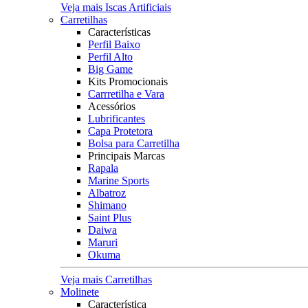
Veja mais Iscas Artificiais
Carretilhas
Características
Perfil Baixo
Perfil Alto
Big Game
Kits Promocionais
Carrretilha e Vara
Acessórios
Lubrificantes
Capa Protetora
Bolsa para Carretilha
Principais Marcas
Rapala
Marine Sports
Albatroz
Shimano
Saint Plus
Daiwa
Maruri
Okuma
Veja mais Carretilhas
Molinete
Característica