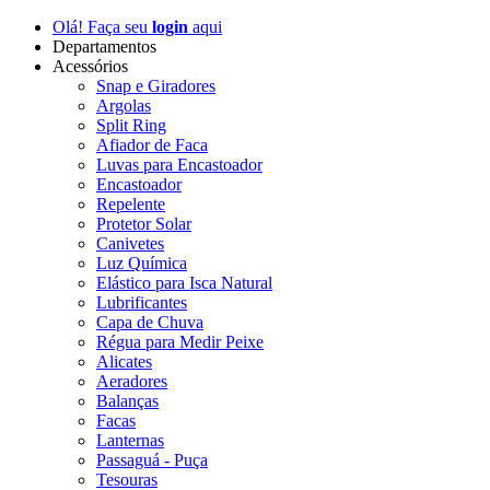
Olá! Faça seu
login
aqui
Departamentos
Acessórios
Snap e Giradores
Argolas
Split Ring
Afiador de Faca
Luvas para Encastoador
Encastoador
Repelente
Protetor Solar
Canivetes
Luz Química
Elástico para Isca Natural
Lubrificantes
Capa de Chuva
Régua para Medir Peixe
Alicates
Aeradores
Balanças
Facas
Lanternas
Passaguá - Puça
Tesouras