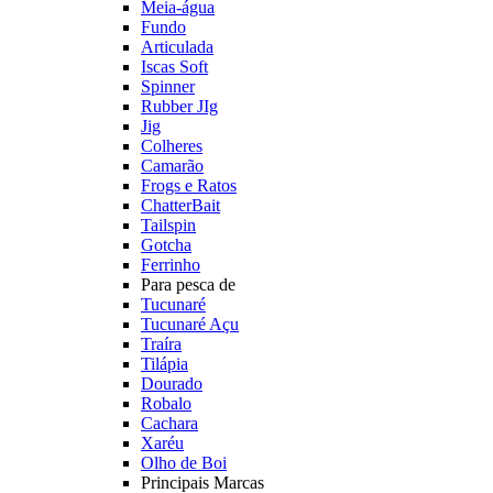
Meia-água
Fundo
Articulada
Iscas Soft
Spinner
Rubber JIg
Jig
Colheres
Camarão
Frogs e Ratos
ChatterBait
Tailspin
Gotcha
Ferrinho
Para pesca de
Tucunaré
Tucunaré Açu
Traíra
Tilápia
Dourado
Robalo
Cachara
Xaréu
Olho de Boi
Principais Marcas