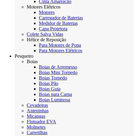
Cinta Amarração
Motores Elétricos
Motores
Carregador de Baterias
Medidor de Baterias
Capa Protetora
Colete Salva Vidas
Hélice de Reposição
Para Motores de Popa
Para Motores Elétricos
Pesqueiro
Boias
Boias de Arremesso
Boias Mini Torpedo
Boias Torpedo
Boias Pão
Boias Guia
Boias para Carpa
Boias Luminosa
Cevadeiras
Anteninhas
Miçangas
Flutuador EVA
Molinetes
Carretilhas