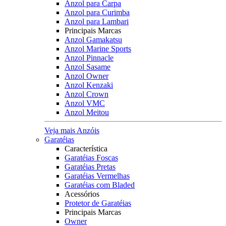
Anzol para Carpa
Anzol para Curimba
Anzol para Lambari
Principais Marcas
Anzol Gamakatsu
Anzol Marine Sports
Anzol Pinnacle
Anzol Sasame
Anzol Owner
Anzol Kenzaki
Anzol Crown
Anzol VMC
Anzol Meitou
Veja mais Anzóis
Garatéias
Característica
Garatéias Foscas
Garatéias Pretas
Garatéias Vermelhas
Garatéias com Bladed
Acessórios
Protetor de Garatéias
Principais Marcas
Owner