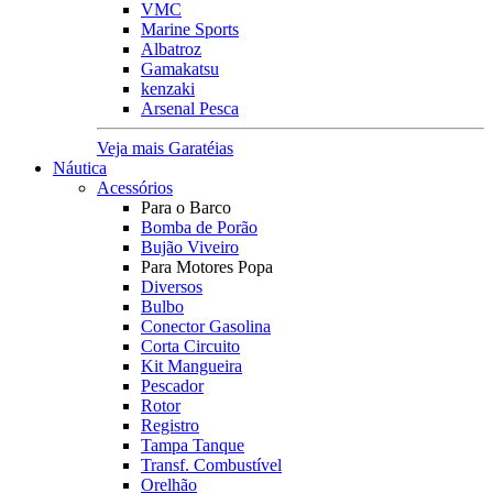
VMC
Marine Sports
Albatroz
Gamakatsu
kenzaki
Arsenal Pesca
Veja mais Garatéias
Náutica
Acessórios
Para o Barco
Bomba de Porão
Bujão Viveiro
Para Motores Popa
Diversos
Bulbo
Conector Gasolina
Corta Circuito
Kit Mangueira
Pescador
Rotor
Registro
Tampa Tanque
Transf. Combustível
Orelhão