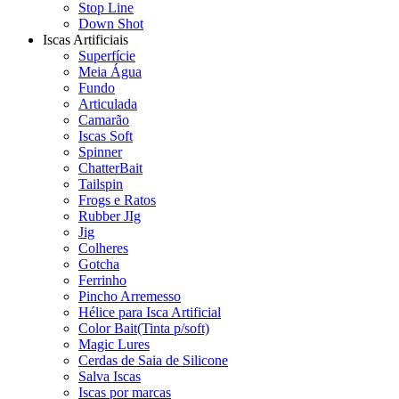
Stop Line
Down Shot
Iscas Artificiais
Superfície
Meia Água
Fundo
Articulada
Camarão
Iscas Soft
Spinner
ChatterBait
Tailspin
Frogs e Ratos
Rubber JIg
Jig
Colheres
Gotcha
Ferrinho
Pincho Arremesso
Hélice para Isca Artificial
Color Bait(Tinta p/soft)
Magic Lures
Cerdas de Saia de Silicone
Salva Iscas
Iscas por marcas