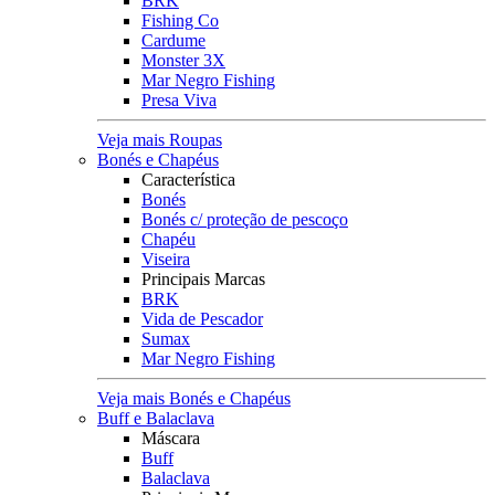
BRK
Fishing Co
Cardume
Monster 3X
Mar Negro Fishing
Presa Viva
Veja mais Roupas
Bonés e Chapéus
Característica
Bonés
Bonés c/ proteção de pescoço
Chapéu
Viseira
Principais Marcas
BRK
Vida de Pescador
Sumax
Mar Negro Fishing
Veja mais Bonés e Chapéus
Buff e Balaclava
Máscara
Buff
Balaclava