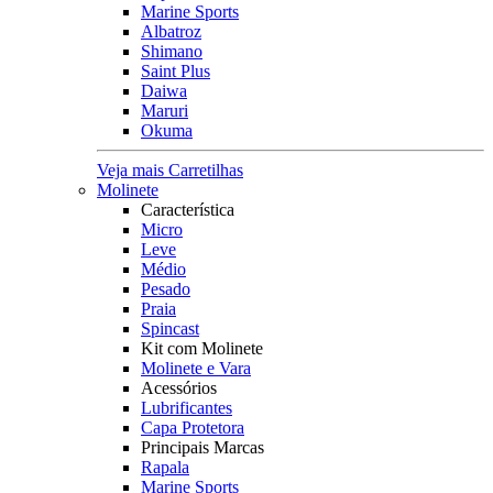
Marine Sports
Albatroz
Shimano
Saint Plus
Daiwa
Maruri
Okuma
Veja mais Carretilhas
Molinete
Característica
Micro
Leve
Médio
Pesado
Praia
Spincast
Kit com Molinete
Molinete e Vara
Acessórios
Lubrificantes
Capa Protetora
Principais Marcas
Rapala
Marine Sports