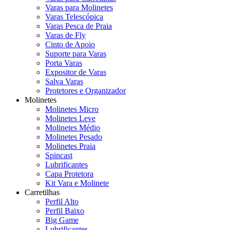
Varas para Molinetes
Varas Telescópica
Varas Pesca de Praia
Varas de Fly
Cinto de Apoio
Suporte para Varas
Porta Varas
Expositor de Varas
Salva Varas
Protetores e Organizador
Molinetes
Molinetes Micro
Molinetes Leve
Molinetes Médio
Molinetes Pesado
Molinetes Praia
Spincast
Lubrificantes
Capa Protetora
Kit Vara e Molinete
Carretilhas
Perfil Alto
Perfil Baixo
Big Game
Lubrificantes