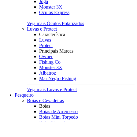
Jogá
Monster 3X
Óculos Express
Veja mais Óculos Polarizados
Luvas e Protect
Característica
Luvas
Protect
Principais Marcas
Owner
Fishing Co
Monster 3X
Albatroz
Mar Negro Fishing
Veja mais Luvas e Protect
Pesqueiro
Boias e Cevadeiras
Boias
Boias de Arremesso
Boias Mini Torpedo
Boias Torpedo
Boias Pão
Boias Guia