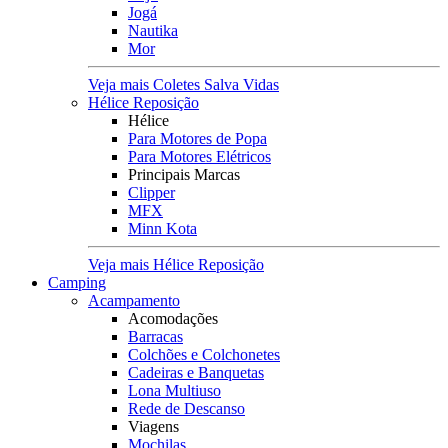
Jogá
Nautika
Mor
Veja mais Coletes Salva Vidas
Hélice Reposição
Hélice
Para Motores de Popa
Para Motores Elétricos
Principais Marcas
Clipper
MFX
Minn Kota
Veja mais Hélice Reposição
Camping
Acampamento
Acomodações
Barracas
Colchões e Colchonetes
Cadeiras e Banquetas
Lona Multiuso
Rede de Descanso
Viagens
Mochilas