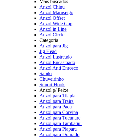
Mais buscados
Anzol Chinu
Anzol Maruseigo
Anzol Offset
Anzol Wide Gap
Anzol in Line
Anzol Circle
Categoria
Anzol para Jig
Jig Head
Anzol Lastreado
Anzol Encastoado
Anzol Anti Enrosco
Sabiki
Chuveirinho
Suport Hook
Anzol p/ Peixe
Anzol para Tilapia
Anzol para Traira
Anzol para Pacu
Anzol para Corvina
Anzol para Tucunare
Anzol para Tambaqui
Anzol para Piapara
Anzol para Dourado