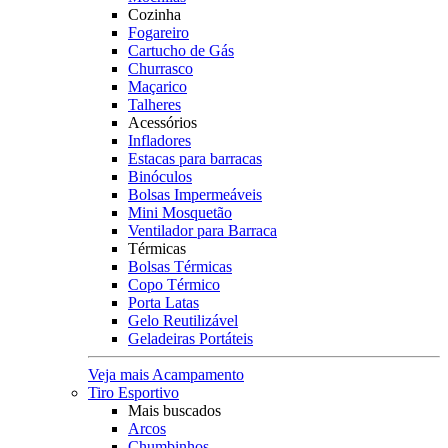
Cozinha
Fogareiro
Cartucho de Gás
Churrasco
Maçarico
Talheres
Acessórios
Infladores
Estacas para barracas
Binóculos
Bolsas Impermeáveis
Mini Mosquetão
Ventilador para Barraca
Térmicas
Bolsas Térmicas
Copo Térmico
Porta Latas
Gelo Reutilizável
Geladeiras Portáteis
Veja mais Acampamento
Tiro Esportivo
Mais buscados
Arcos
Chumbinhos