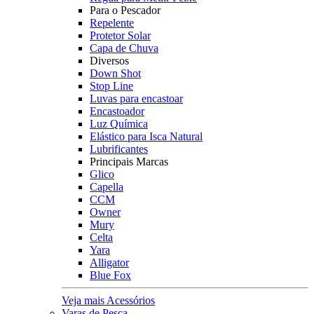
Para o Pescador
Repelente
Protetor Solar
Capa de Chuva
Diversos
Down Shot
Stop Line
Luvas para encastoar
Encastoador
Luz Química
Elástico para Isca Natural
Lubrificantes
Principais Marcas
Glico
Capella
CCM
Owner
Mury
Celta
Yara
Alligator
Blue Fox
Veja mais Acessórios
Varas de Pesca