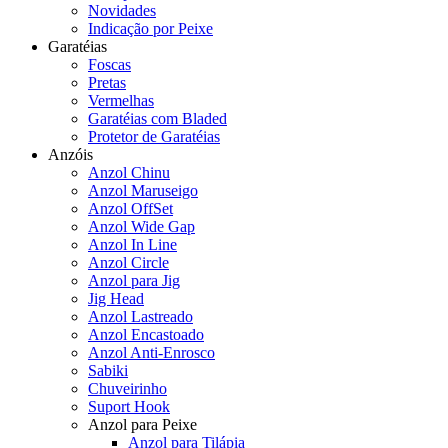
Novidades
Indicação por Peixe
Garatéias
Foscas
Pretas
Vermelhas
Garatéias com Bladed
Protetor de Garatéias
Anzóis
Anzol Chinu
Anzol Maruseigo
Anzol OffSet
Anzol Wide Gap
Anzol In Line
Anzol Circle
Anzol para Jig
Jig Head
Anzol Lastreado
Anzol Encastoado
Anzol Anti-Enrosco
Sabiki
Chuveirinho
Suport Hook
Anzol para Peixe
Anzol para Tilápia