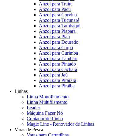
Anzol para Traíra
Anzol para Pacu
Anzol para Corvina
Anzol para Tucunaré
Anzol para Tambaqui
Anzol para Piapara
Anzol para Piau
Anzol para Dourado
Anzol para Carpa
Anzol para Curimba
Anzol para Lambari
Anzol para Pintado
Anzol para Cachara
Anzol para Jaú
Anzol para Pirarara
Anzol para Piraíba
Linhas
Linha Monofilamento
Linha Multifilamento
Leader
Máquina Fazer Nó
Contador de Linha
Magic Line - Renovador de Linhas
Varas de Pesca
Varas para Carretilhas