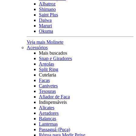
Albatroz
Shimano
Saint Plus
Daiwa
Maruri
Okuma
Veja mais Molinete
Acessórios
Mais buscados
Snap e Giradores
Argolas
Split Ring
Cutelaria
Facas
Canivetes
Tesouras
Afiador de Faca
Indispensáveis
Alicates
Aeradores
Balanças
Lanternas
Passaguá (Puça)
Régua para Medir Peixe