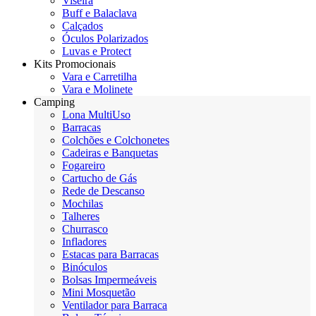
Viseira
Buff e Balaclava
Calçados
Óculos Polarizados
Luvas e Protect
Kits Promocionais
Vara e Carretilha
Vara e Molinete
Camping
Lona MultiUso
Barracas
Colchões e Colchonetes
Cadeiras e Banquetas
Fogareiro
Cartucho de Gás
Rede de Descanso
Mochilas
Talheres
Churrasco
Infladores
Estacas para Barracas
Binóculos
Bolsas Impermeáveis
Mini Mosquetão
Ventilador para Barraca