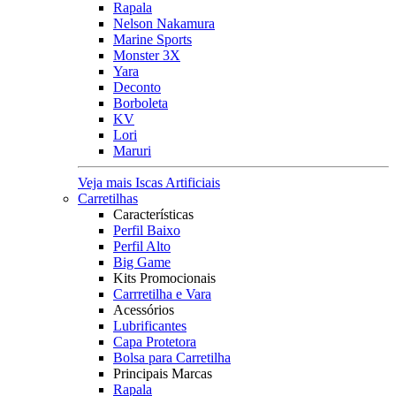
Rapala
Nelson Nakamura
Marine Sports
Monster 3X
Yara
Deconto
Borboleta
KV
Lori
Maruri
Veja mais Iscas Artificiais
Carretilhas
Características
Perfil Baixo
Perfil Alto
Big Game
Kits Promocionais
Carrretilha e Vara
Acessórios
Lubrificantes
Capa Protetora
Bolsa para Carretilha
Principais Marcas
Rapala