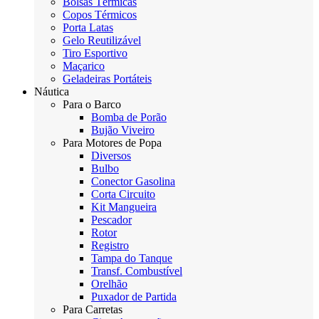
Bolsas Térmicas
Copos Térmicos
Porta Latas
Gelo Reutilizável
Tiro Esportivo
Maçarico
Geladeiras Portáteis
Náutica
Para o Barco
Bomba de Porão
Bujão Viveiro
Para Motores de Popa
Diversos
Bulbo
Conector Gasolina
Corta Circuito
Kit Mangueira
Pescador
Rotor
Registro
Tampa do Tanque
Transf. Combustível
Orelhão
Puxador de Partida
Para Carretas