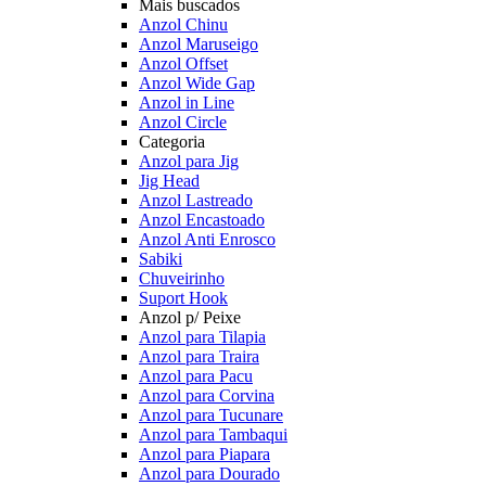
Mais buscados
Anzol Chinu
Anzol Maruseigo
Anzol Offset
Anzol Wide Gap
Anzol in Line
Anzol Circle
Categoria
Anzol para Jig
Jig Head
Anzol Lastreado
Anzol Encastoado
Anzol Anti Enrosco
Sabiki
Chuveirinho
Suport Hook
Anzol p/ Peixe
Anzol para Tilapia
Anzol para Traira
Anzol para Pacu
Anzol para Corvina
Anzol para Tucunare
Anzol para Tambaqui
Anzol para Piapara
Anzol para Dourado