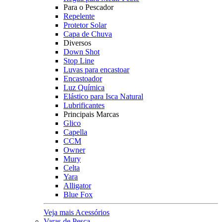
Para o Pescador
Repelente
Protetor Solar
Capa de Chuva
Diversos
Down Shot
Stop Line
Luvas para encastoar
Encastoador
Luz Química
Elástico para Isca Natural
Lubrificantes
Principais Marcas
Glico
Capella
CCM
Owner
Mury
Celta
Yara
Alligator
Blue Fox
Veja mais Acessórios
Varas de Pesca