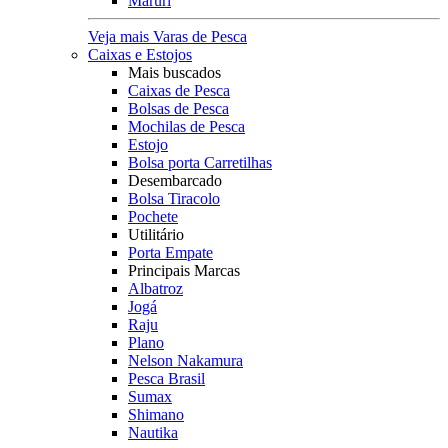
Maruri
Veja mais Varas de Pesca
Caixas e Estojos
Mais buscados
Caixas de Pesca
Bolsas de Pesca
Mochilas de Pesca
Estojo
Bolsa porta Carretilhas
Desembarcado
Bolsa Tiracolo
Pochete
Utilitário
Porta Empate
Principais Marcas
Albatroz
Jogá
Raju
Plano
Nelson Nakamura
Pesca Brasil
Sumax
Shimano
Nautika