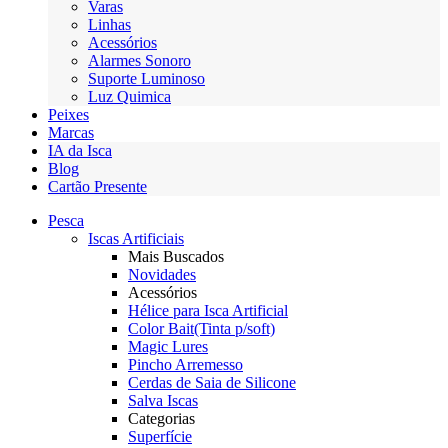
Varas
Linhas
Acessórios
Alarmes Sonoro
Suporte Luminoso
Luz Quimica
Peixes
Marcas
IA da Isca
Blog
Cartão Presente
Pesca
Iscas Artificiais
Mais Buscados
Novidades
Acessórios
Hélice para Isca Artificial
Color Bait(Tinta p/soft)
Magic Lures
Pincho Arremesso
Cerdas de Saia de Silicone
Salva Iscas
Categorias
Superfície