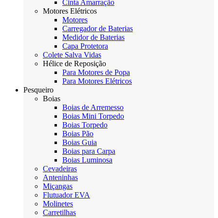
Cinta Amarração
Motores Elétricos
Motores
Carregador de Baterias
Medidor de Baterias
Capa Protetora
Colete Salva Vidas
Hélice de Reposição
Para Motores de Popa
Para Motores Elétricos
Pesqueiro
Boias
Boias de Arremesso
Boias Mini Torpedo
Boias Torpedo
Boias Pão
Boias Guia
Boias para Carpa
Boias Luminosa
Cevadeiras
Anteninhas
Miçangas
Flutuador EVA
Molinetes
Carretilhas