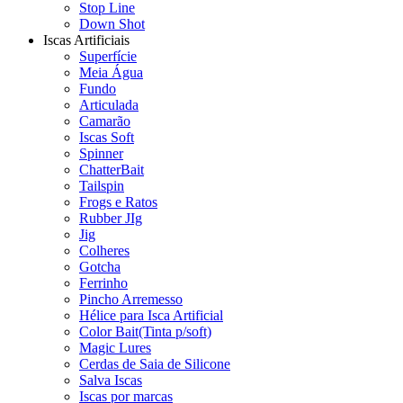
Stop Line
Down Shot
Iscas Artificiais
Superfície
Meia Água
Fundo
Articulada
Camarão
Iscas Soft
Spinner
ChatterBait
Tailspin
Frogs e Ratos
Rubber JIg
Jig
Colheres
Gotcha
Ferrinho
Pincho Arremesso
Hélice para Isca Artificial
Color Bait(Tinta p/soft)
Magic Lures
Cerdas de Saia de Silicone
Salva Iscas
Iscas por marcas