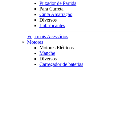
Puxador de Partida
Para Carreta
Cinta Amarração
Diversos
Lubrificantes
Veja mais Acessórios
Motores
Motores Elétricos
Manche
Diversos
Carregador de baterias
Medidor de baterias
Capa Protetora
Principais Marcas
Minn Kota
Veja mais Motores
Coletes Salva Vidas
Mais Buscados
Coletes
Coletes Homologados
Coletes em Neoprene
Principais Marcas
Raju