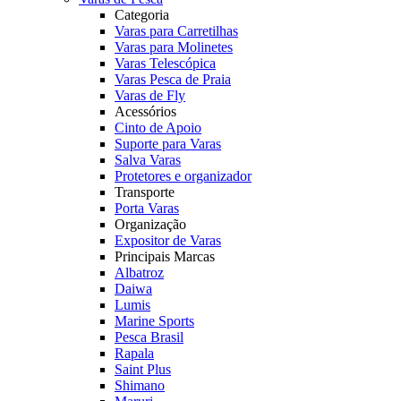
Categoria
Varas para Carretilhas
Varas para Molinetes
Varas Telescópica
Varas Pesca de Praia
Varas de Fly
Acessórios
Cinto de Apoio
Suporte para Varas
Salva Varas
Protetores e organizador
Transporte
Porta Varas
Organização
Expositor de Varas
Principais Marcas
Albatroz
Daiwa
Lumis
Marine Sports
Pesca Brasil
Rapala
Saint Plus
Shimano