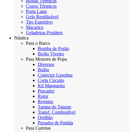
Bolsas Térmicas
Copos Térmicos
Porta Latas
Gelo Reutilizável
Tiro Esportivo
Maçarico
Geladeiras Portáteis
Náutica
Para o Barco
Bomba de Porão
Bujão Viveiro
Para Motores de Popa
Diversos
Bulbo
Conector Gasolina
Corta Circuito
Kit Mangueira
Pescador
Rotor
Registro
Tampa do Tanque
Transf. Combustível
Orelhão
Puxador de Partida
Para Carretas