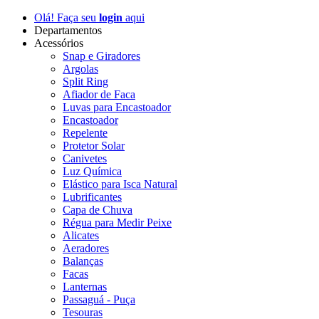
Olá! Faça seu
login
aqui
Departamentos
Acessórios
Snap e Giradores
Argolas
Split Ring
Afiador de Faca
Luvas para Encastoador
Encastoador
Repelente
Protetor Solar
Canivetes
Luz Química
Elástico para Isca Natural
Lubrificantes
Capa de Chuva
Régua para Medir Peixe
Alicates
Aeradores
Balanças
Facas
Lanternas
Passaguá - Puça
Tesouras