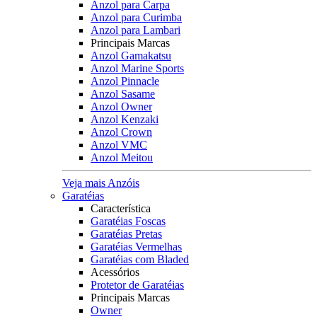
Anzol para Carpa
Anzol para Curimba
Anzol para Lambari
Principais Marcas
Anzol Gamakatsu
Anzol Marine Sports
Anzol Pinnacle
Anzol Sasame
Anzol Owner
Anzol Kenzaki
Anzol Crown
Anzol VMC
Anzol Meitou
Veja mais Anzóis
Garatéias
Característica
Garatéias Foscas
Garatéias Pretas
Garatéias Vermelhas
Garatéias com Bladed
Acessórios
Protetor de Garatéias
Principais Marcas
Owner