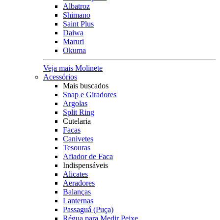
Albatroz
Shimano
Saint Plus
Daiwa
Maruri
Okuma
Veja mais Molinete
Acessórios
Mais buscados
Snap e Giradores
Argolas
Split Ring
Cutelaria
Facas
Canivetes
Tesouras
Afiador de Faca
Indispensáveis
Alicates
Aeradores
Balanças
Lanternas
Passaguá (Puça)
Régua para Medir Peixe