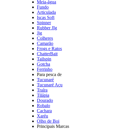
Meia-água
Fundo
Articulada
Iscas Soft
Spinner
Rubber JIg
Jig
Colheres
Camarão
Frogs e Ratos
ChatterBait
Tailspin
Gotcha
Ferrinho
Para pesca de
Tucunaré
Tucunaré Açu
Traíra
Tilápia
Dourado
Robalo
Cachara
Xaréu
Olho de Boi
Principais Marcas