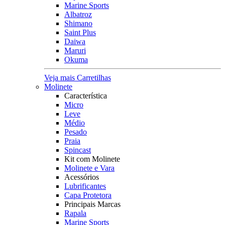
Marine Sports
Albatroz
Shimano
Saint Plus
Daiwa
Maruri
Okuma
Veja mais Carretilhas
Molinete
Característica
Micro
Leve
Médio
Pesado
Praia
Spincast
Kit com Molinete
Molinete e Vara
Acessórios
Lubrificantes
Capa Protetora
Principais Marcas
Rapala
Marine Sports