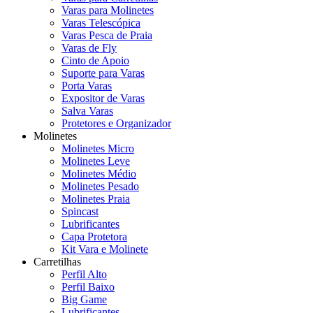
Varas para Molinetes
Varas Telescópica
Varas Pesca de Praia
Varas de Fly
Cinto de Apoio
Suporte para Varas
Porta Varas
Expositor de Varas
Salva Varas
Protetores e Organizador
Molinetes
Molinetes Micro
Molinetes Leve
Molinetes Médio
Molinetes Pesado
Molinetes Praia
Spincast
Lubrificantes
Capa Protetora
Kit Vara e Molinete
Carretilhas
Perfil Alto
Perfil Baixo
Big Game
Lubrificantes