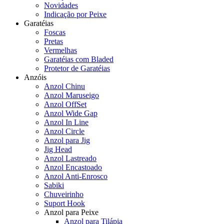
Novidades
Indicação por Peixe
Garatéias
Foscas
Pretas
Vermelhas
Garatéias com Bladed
Protetor de Garatéias
Anzóis
Anzol Chinu
Anzol Maruseigo
Anzol OffSet
Anzol Wide Gap
Anzol In Line
Anzol Circle
Anzol para Jig
Jig Head
Anzol Lastreado
Anzol Encastoado
Anzol Anti-Enrosco
Sabiki
Chuveirinho
Suport Hook
Anzol para Peixe
Anzol para Tilápia