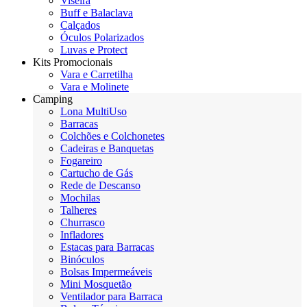
Viseira
Buff e Balaclava
Calçados
Óculos Polarizados
Luvas e Protect
Kits Promocionais
Vara e Carretilha
Vara e Molinete
Camping
Lona MultiUso
Barracas
Colchões e Colchonetes
Cadeiras e Banquetas
Fogareiro
Cartucho de Gás
Rede de Descanso
Mochilas
Talheres
Churrasco
Infladores
Estacas para Barracas
Binóculos
Bolsas Impermeáveis
Mini Mosquetão
Ventilador para Barraca