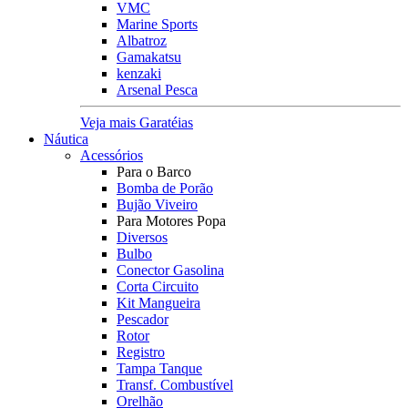
VMC
Marine Sports
Albatroz
Gamakatsu
kenzaki
Arsenal Pesca
Veja mais Garatéias
Náutica
Acessórios
Para o Barco
Bomba de Porão
Bujão Viveiro
Para Motores Popa
Diversos
Bulbo
Conector Gasolina
Corta Circuito
Kit Mangueira
Pescador
Rotor
Registro
Tampa Tanque
Transf. Combustível
Orelhão