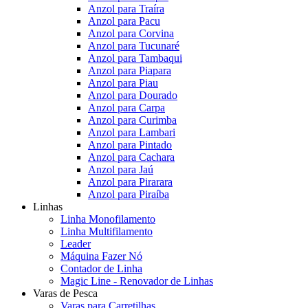
Anzol para Traíra
Anzol para Pacu
Anzol para Corvina
Anzol para Tucunaré
Anzol para Tambaqui
Anzol para Piapara
Anzol para Piau
Anzol para Dourado
Anzol para Carpa
Anzol para Curimba
Anzol para Lambari
Anzol para Pintado
Anzol para Cachara
Anzol para Jaú
Anzol para Pirarara
Anzol para Piraíba
Linhas
Linha Monofilamento
Linha Multifilamento
Leader
Máquina Fazer Nó
Contador de Linha
Magic Line - Renovador de Linhas
Varas de Pesca
Varas para Carretilhas