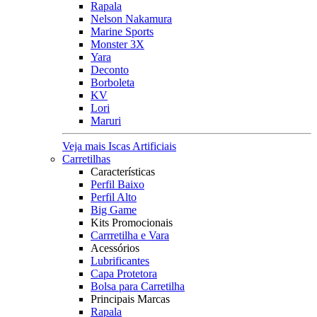
Rapala
Nelson Nakamura
Marine Sports
Monster 3X
Yara
Deconto
Borboleta
KV
Lori
Maruri
Veja mais Iscas Artificiais
Carretilhas
Características
Perfil Baixo
Perfil Alto
Big Game
Kits Promocionais
Carrretilha e Vara
Acessórios
Lubrificantes
Capa Protetora
Bolsa para Carretilha
Principais Marcas
Rapala