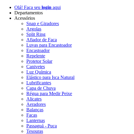
Olá! Faça seu
login
aqui
Departamentos
Acessórios
Snap e Giradores
Argolas
Split Ring
Afiador de Faca
Luvas para Encastoador
Encastoador
Repelente
Protetor Solar
Canivetes
Luz Química
Elástico para Isca Natural
Lubrificantes
Capa de Chuva
Régua para Medir Peixe
Alicates
Aeradores
Balanças
Facas
Lanternas
Passaguá - Puça
Tesouras