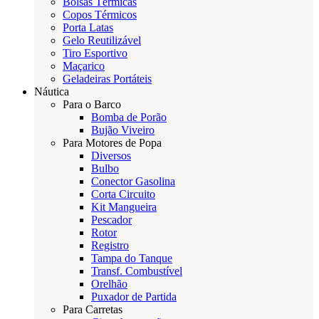
Bolsas Térmicas
Copos Térmicos
Porta Latas
Gelo Reutilizável
Tiro Esportivo
Maçarico
Geladeiras Portáteis
Náutica
Para o Barco
Bomba de Porão
Bujão Viveiro
Para Motores de Popa
Diversos
Bulbo
Conector Gasolina
Corta Circuito
Kit Mangueira
Pescador
Rotor
Registro
Tampa do Tanque
Transf. Combustível
Orelhão
Puxador de Partida
Para Carretas