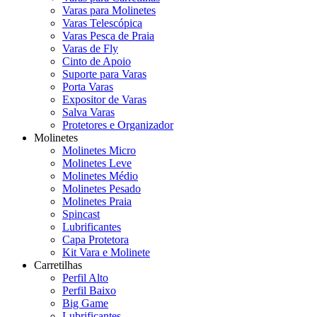
Varas para Molinetes
Varas Telescópica
Varas Pesca de Praia
Varas de Fly
Cinto de Apoio
Suporte para Varas
Porta Varas
Expositor de Varas
Salva Varas
Protetores e Organizador
Molinetes
Molinetes Micro
Molinetes Leve
Molinetes Médio
Molinetes Pesado
Molinetes Praia
Spincast
Lubrificantes
Capa Protetora
Kit Vara e Molinete
Carretilhas
Perfil Alto
Perfil Baixo
Big Game
Lubrificantes