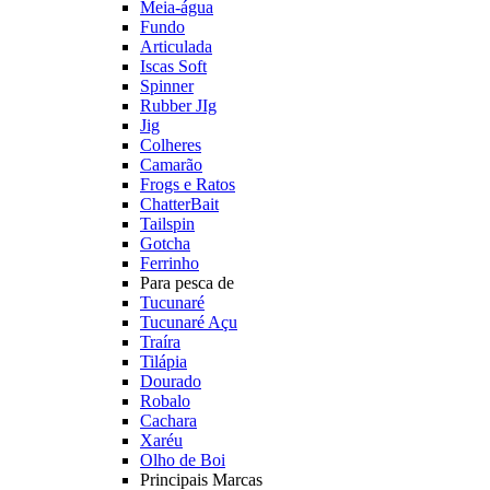
Meia-água
Fundo
Articulada
Iscas Soft
Spinner
Rubber JIg
Jig
Colheres
Camarão
Frogs e Ratos
ChatterBait
Tailspin
Gotcha
Ferrinho
Para pesca de
Tucunaré
Tucunaré Açu
Traíra
Tilápia
Dourado
Robalo
Cachara
Xaréu
Olho de Boi
Principais Marcas