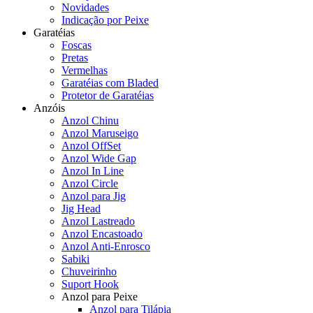
Novidades
Indicação por Peixe
Garatéias
Foscas
Pretas
Vermelhas
Garatéias com Bladed
Protetor de Garatéias
Anzóis
Anzol Chinu
Anzol Maruseigo
Anzol OffSet
Anzol Wide Gap
Anzol In Line
Anzol Circle
Anzol para Jig
Jig Head
Anzol Lastreado
Anzol Encastoado
Anzol Anti-Enrosco
Sabiki
Chuveirinho
Suport Hook
Anzol para Peixe
Anzol para Tilápia