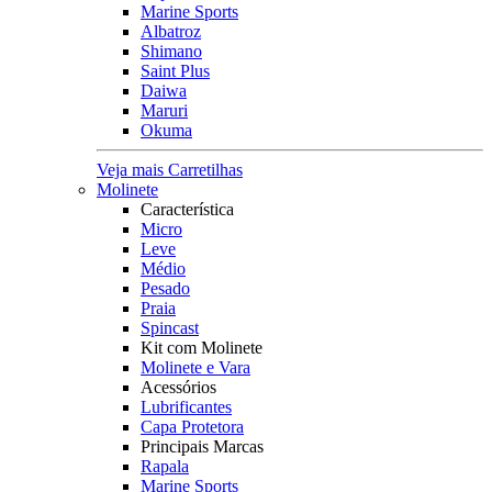
Marine Sports
Albatroz
Shimano
Saint Plus
Daiwa
Maruri
Okuma
Veja mais Carretilhas
Molinete
Característica
Micro
Leve
Médio
Pesado
Praia
Spincast
Kit com Molinete
Molinete e Vara
Acessórios
Lubrificantes
Capa Protetora
Principais Marcas
Rapala
Marine Sports