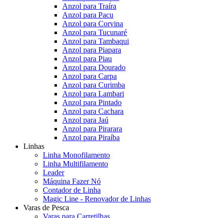
Anzol para Traíra
Anzol para Pacu
Anzol para Corvina
Anzol para Tucunaré
Anzol para Tambaqui
Anzol para Piapara
Anzol para Piau
Anzol para Dourado
Anzol para Carpa
Anzol para Curimba
Anzol para Lambari
Anzol para Pintado
Anzol para Cachara
Anzol para Jaú
Anzol para Pirarara
Anzol para Piraíba
Linhas
Linha Monofilamento
Linha Multifilamento
Leader
Máquina Fazer Nó
Contador de Linha
Magic Line - Renovador de Linhas
Varas de Pesca
Varas para Carretilhas