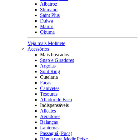
Albatroz
Shimano
Saint Plus
Daiwa
Maruri
Okuma
Veja mais Molinete
Acessórios
Mais buscados
Snap e Giradores
Argolas
Split Ring
Cutelaria
Facas
Canivetes
Tesouras
Afiador de Faca
Indispensáveis
Alicates
Aeradores
Balanças
Lanternas
Passaguá (Puça)
Régua para Medir Peixe