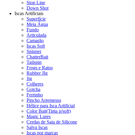
Stop Line
Down Shot
Iscas Artificiais
Superfície
Meia Água
Fundo
Articulada
Camarão
Iscas Soft
Spinner
ChatterBait
Tailspin
Frogs e Ratos
Rubber JIg
Jig
Colheres
Gotcha
Ferrinho
Pincho Arremesso
Hélice para Isca Artificial
Color Bait(Tinta p/soft)
Magic Lures
Cerdas de Saia de Silicone
Salva Iscas
Iscas por marcas