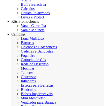
Viseira
Buff e Balaclava
Calçados
Óculos Polarizados
Luvas e Protect
Kits Promocionais
Vara e Carretilha
Vara e Molinete
Camping
Lona MultiUso
Barracas
Colchões e Colchonetes
Cadeiras e Banquetas
Fogareiro
Cartucho de Gás
Rede de Descanso
Mochilas
Talheres
Churrasco
Infladores
Estacas para Barracas
Binóculos
Bolsas Impermeáveis
Mini Mosquetão
Ventilador para Barraca