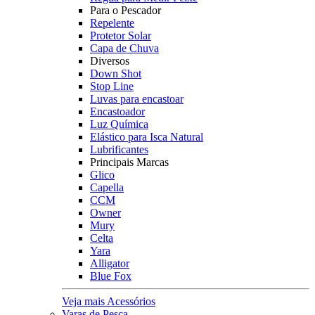
Para o Pescador
Repelente
Protetor Solar
Capa de Chuva
Diversos
Down Shot
Stop Line
Luvas para encastoar
Encastoador
Luz Química
Elástico para Isca Natural
Lubrificantes
Principais Marcas
Glico
Capella
CCM
Owner
Mury
Celta
Yara
Alligator
Blue Fox
Veja mais Acessórios
Varas de Pesca