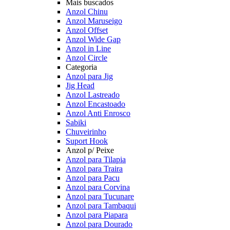
Mais buscados
Anzol Chinu
Anzol Maruseigo
Anzol Offset
Anzol Wide Gap
Anzol in Line
Anzol Circle
Categoria
Anzol para Jig
Jig Head
Anzol Lastreado
Anzol Encastoado
Anzol Anti Enrosco
Sabiki
Chuveirinho
Suport Hook
Anzol p/ Peixe
Anzol para Tilapia
Anzol para Traira
Anzol para Pacu
Anzol para Corvina
Anzol para Tucunare
Anzol para Tambaqui
Anzol para Piapara
Anzol para Dourado