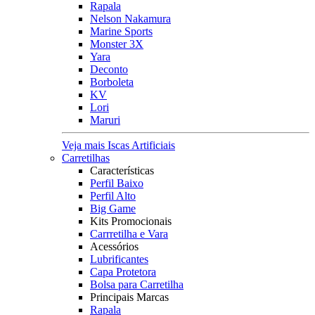
Rapala
Nelson Nakamura
Marine Sports
Monster 3X
Yara
Deconto
Borboleta
KV
Lori
Maruri
Veja mais Iscas Artificiais
Carretilhas
Características
Perfil Baixo
Perfil Alto
Big Game
Kits Promocionais
Carrretilha e Vara
Acessórios
Lubrificantes
Capa Protetora
Bolsa para Carretilha
Principais Marcas
Rapala