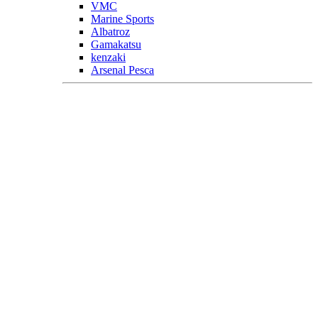
VMC
Marine Sports
Albatroz
Gamakatsu
kenzaki
Arsenal Pesca
Veja mais Garatéias
Náutica
Acessórios
Para o Barco
Bomba de Porão
Bujão Viveiro
Para Motores Popa
Diversos
Bulbo
Conector Gasolina
Corta Circuito
Kit Mangueira
Pescador
Rotor
Registro
Tampa Tanque
Transf. Combustível
Orelhão