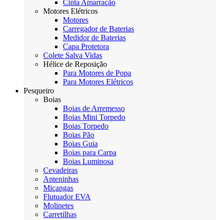
Cinta Amarração
Motores Elétricos
Motores
Carregador de Baterias
Medidor de Baterias
Capa Protetora
Colete Salva Vidas
Hélice de Reposição
Para Motores de Popa
Para Motores Elétricos
Pesqueiro
Boias
Boias de Arremesso
Boias Mini Torpedo
Boias Torpedo
Boias Pão
Boias Guia
Boias para Carpa
Boias Luminosa
Cevadeiras
Anteninhas
Miçangas
Flutuador EVA
Molinetes
Carretilhas