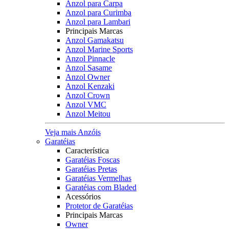
Anzol para Carpa
Anzol para Curimba
Anzol para Lambari
Principais Marcas
Anzol Gamakatsu
Anzol Marine Sports
Anzol Pinnacle
Anzol Sasame
Anzol Owner
Anzol Kenzaki
Anzol Crown
Anzol VMC
Anzol Meitou
Veja mais Anzóis
Garatéias
Característica
Garatéias Foscas
Garatéias Pretas
Garatéias Vermelhas
Garatéias com Bladed
Acessórios
Protetor de Garatéias
Principais Marcas
Owner