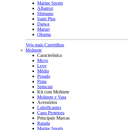
Marine Sports
Albatroz
Shimano
Saint Plus
Daiwa
Maruri
Okuma
Veja mais Carretilhas
Molinete
Característica
Micro
Leve
Médio
Pesado
Praia
Spincast
Kit com Molinete
Molinete e Vara
Acessórios
Lubrificantes
Capa Protetora
Principais Marcas
Rapala
Marine Sports