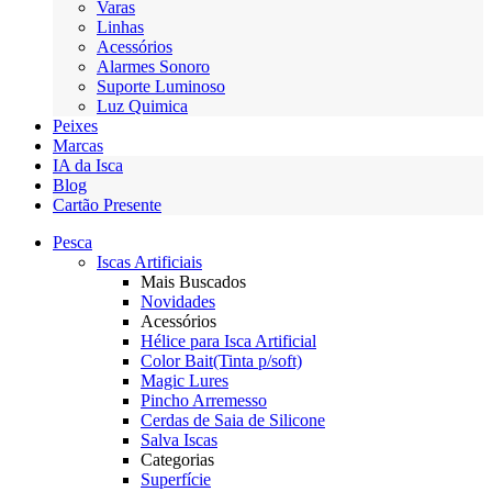
Varas
Linhas
Acessórios
Alarmes Sonoro
Suporte Luminoso
Luz Quimica
Peixes
Marcas
IA da Isca
Blog
Cartão Presente
Pesca
Iscas Artificiais
Mais Buscados
Novidades
Acessórios
Hélice para Isca Artificial
Color Bait(Tinta p/soft)
Magic Lures
Pincho Arremesso
Cerdas de Saia de Silicone
Salva Iscas
Categorias
Superfície