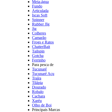
Meia-água
Fundo
Articulada
Iscas Soft
Spinner
Rubber JIg
Jig
Colheres
Camarão
Frogs e Ratos
ChatterBait
Tailspin
Gotcha
Ferrinho
Para pesca de
Tucunaré
Tucunaré Açu
Traíra
Tilápia
Dourado
Robalo
Cachara
Xaréu
Olho de Boi
Principais Marcas