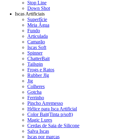
Stop Line
Down Shot
Iscas Artificiais
Superfície
Meia Água
Fundo
Articulada
Camarão
Iscas Soft
Spinner
ChatterBait
Tailspin
Frogs e Ratos
Rubber JIg
Jig
Colheres
Gotcha
Ferrinho
Pincho Arremesso
Hélice para Isca Artificial
Color Bait(Tinta p/soft)
Magic Lures
Cerdas de Saia de Silicone
Salva Iscas
Iscas por marcas