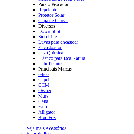
Para o Pescador
Repelente
Protetor Solar
Capa de Chuva
Diversos
Down Shot
Stop Line
Luvas para encastoar
Encastoador
Luz Química
Elástico para Isca Natural
Lubrificantes
Principais Marcas
Glico
Capella
CCM
Owner
Mury
Celta
Yara
Alligator
Blue Fox
Veja mais Acessórios
Varas de Pesca