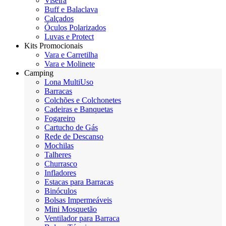
Viseira
Buff e Balaclava
Calçados
Óculos Polarizados
Luvas e Protect
Kits Promocionais
Vara e Carretilha
Vara e Molinete
Camping
Lona MultiUso
Barracas
Colchões e Colchonetes
Cadeiras e Banquetas
Fogareiro
Cartucho de Gás
Rede de Descanso
Mochilas
Talheres
Churrasco
Infladores
Estacas para Barracas
Binóculos
Bolsas Impermeáveis
Mini Mosquetão
Ventilador para Barraca