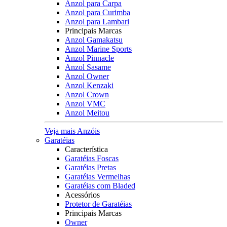
Anzol para Carpa
Anzol para Curimba
Anzol para Lambari
Principais Marcas
Anzol Gamakatsu
Anzol Marine Sports
Anzol Pinnacle
Anzol Sasame
Anzol Owner
Anzol Kenzaki
Anzol Crown
Anzol VMC
Anzol Meitou
Veja mais Anzóis
Garatéias
Característica
Garatéias Foscas
Garatéias Pretas
Garatéias Vermelhas
Garatéias com Bladed
Acessórios
Protetor de Garatéias
Principais Marcas
Owner