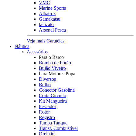
VMC
Marine Sports
Albatroz
Gamakatsu
kenzaki
Arsenal Pesca
Veja mais Garatéias
Náutica
Acessórios
Para o Barco
Bomba de Porão
Bujão Viveiro
Para Motores Popa
Diversos
Bulbo
Conector Gasolina
Corta Circuito
Kit Mangueira
Pescador
Rotor
Registro
Tampa Tanque
Transf. Combustível
Orelhão