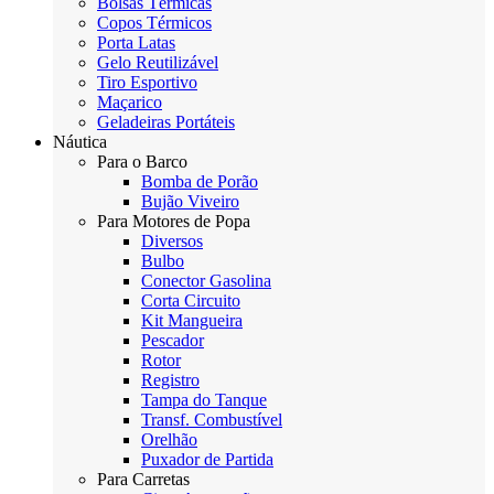
Bolsas Térmicas
Copos Térmicos
Porta Latas
Gelo Reutilizável
Tiro Esportivo
Maçarico
Geladeiras Portáteis
Náutica
Para o Barco
Bomba de Porão
Bujão Viveiro
Para Motores de Popa
Diversos
Bulbo
Conector Gasolina
Corta Circuito
Kit Mangueira
Pescador
Rotor
Registro
Tampa do Tanque
Transf. Combustível
Orelhão
Puxador de Partida
Para Carretas