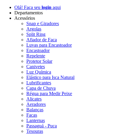
Olá! Faça seu
login
aqui
Departamentos
Acessórios
Snap e Giradores
Argolas
Split Ring
Afiador de Faca
Luvas para Encastoador
Encastoador
Repelente
Protetor Solar
Canivetes
Luz Química
Elástico para Isca Natural
Lubrificantes
Capa de Chuva
Régua para Medir Peixe
Alicates
Aeradores
Balanças
Facas
Lanternas
Passaguá - Puça
Tesouras