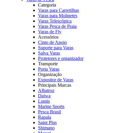
Categoria
Varas para Carretilhas
Varas para Molinetes
Varas Telescópica
Varas Pesca de Praia
Varas de Fly
Acessórios
Cinto de Apoio
Suporte para Varas
Salva Varas
Protetores e organizador
Transporte
Porta Varas
Organização
Expositor de Varas
Principais Marcas
Albatroz
Daiwa
Lumis
Marine Sports
Pesca Brasil
Rapala
Saint Plus
Shimano