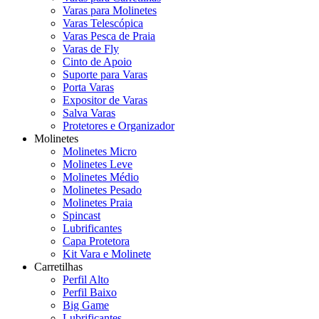
Varas para Molinetes
Varas Telescópica
Varas Pesca de Praia
Varas de Fly
Cinto de Apoio
Suporte para Varas
Porta Varas
Expositor de Varas
Salva Varas
Protetores e Organizador
Molinetes
Molinetes Micro
Molinetes Leve
Molinetes Médio
Molinetes Pesado
Molinetes Praia
Spincast
Lubrificantes
Capa Protetora
Kit Vara e Molinete
Carretilhas
Perfil Alto
Perfil Baixo
Big Game
Lubrificantes