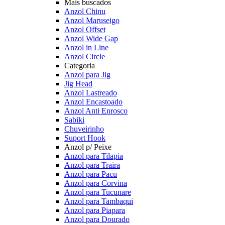
Mais buscados
Anzol Chinu
Anzol Maruseigo
Anzol Offset
Anzol Wide Gap
Anzol in Line
Anzol Circle
Categoria
Anzol para Jig
Jig Head
Anzol Lastreado
Anzol Encastoado
Anzol Anti Enrosco
Sabiki
Chuveirinho
Suport Hook
Anzol p/ Peixe
Anzol para Tilapia
Anzol para Traira
Anzol para Pacu
Anzol para Corvina
Anzol para Tucunare
Anzol para Tambaqui
Anzol para Piapara
Anzol para Dourado