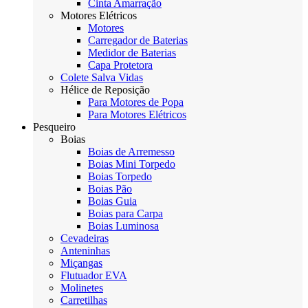
Cinta Amarração
Motores Elétricos
Motores
Carregador de Baterias
Medidor de Baterias
Capa Protetora
Colete Salva Vidas
Hélice de Reposição
Para Motores de Popa
Para Motores Elétricos
Pesqueiro
Boias
Boias de Arremesso
Boias Mini Torpedo
Boias Torpedo
Boias Pão
Boias Guia
Boias para Carpa
Boias Luminosa
Cevadeiras
Anteninhas
Miçangas
Flutuador EVA
Molinetes
Carretilhas