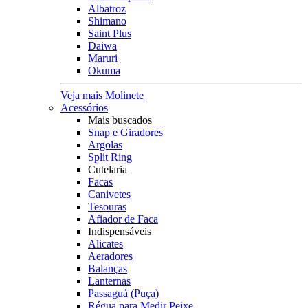
Albatroz
Shimano
Saint Plus
Daiwa
Maruri
Okuma
Veja mais Molinete
Acessórios
Mais buscados
Snap e Giradores
Argolas
Split Ring
Cutelaria
Facas
Canivetes
Tesouras
Afiador de Faca
Indispensáveis
Alicates
Aeradores
Balanças
Lanternas
Passaguá (Puça)
Régua para Medir Peixe