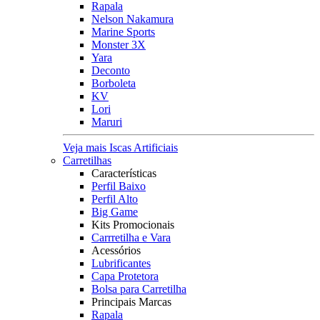
Rapala
Nelson Nakamura
Marine Sports
Monster 3X
Yara
Deconto
Borboleta
KV
Lori
Maruri
Veja mais Iscas Artificiais
Carretilhas
Características
Perfil Baixo
Perfil Alto
Big Game
Kits Promocionais
Carrretilha e Vara
Acessórios
Lubrificantes
Capa Protetora
Bolsa para Carretilha
Principais Marcas
Rapala