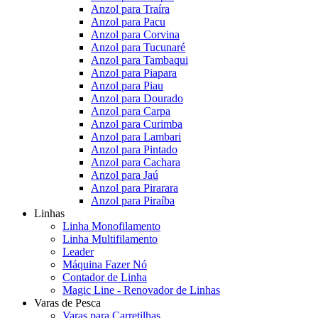
Anzol para Traíra
Anzol para Pacu
Anzol para Corvina
Anzol para Tucunaré
Anzol para Tambaqui
Anzol para Piapara
Anzol para Piau
Anzol para Dourado
Anzol para Carpa
Anzol para Curimba
Anzol para Lambari
Anzol para Pintado
Anzol para Cachara
Anzol para Jaú
Anzol para Pirarara
Anzol para Piraíba
Linhas
Linha Monofilamento
Linha Multifilamento
Leader
Máquina Fazer Nó
Contador de Linha
Magic Line - Renovador de Linhas
Varas de Pesca
Varas para Carretilhas