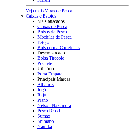
Maruri
Veja mais Varas de Pesca
Caixas e Estojos
Mais buscados
Caixas de Pesca
Bolsas de Pesca
Mochilas de Pesca
Estojo
Bolsa porta Carretilhas
Desembarcado
Bolsa Tiracolo
Pochete
Utilitário
Porta Empate
Principais Marcas
Albatroz
Jogá
Raju
Plano
Nelson Nakamura
Pesca Brasil
Sumax
Shimano
Nautika