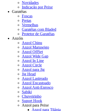
Novidades
Indicação por Peixe
Garatéias
Foscas
Pretas
Vermelhas
Garatéias com Bladed
Protetor de Garatéias
Anzóis
Anzol Chinu
Anzol Maruseigo
Anzol OffSet
Anzol Wide Gap
Anzol In Line
Anzol Circle
Anzol para Jig
Jig Head
Anzol Lastreado
Anzol Encastoado
Anzol Anti-Enrosco
Sabiki
Chuveirinho
Suport Hook
Anzol para Peixe
Anzol para Tilápia