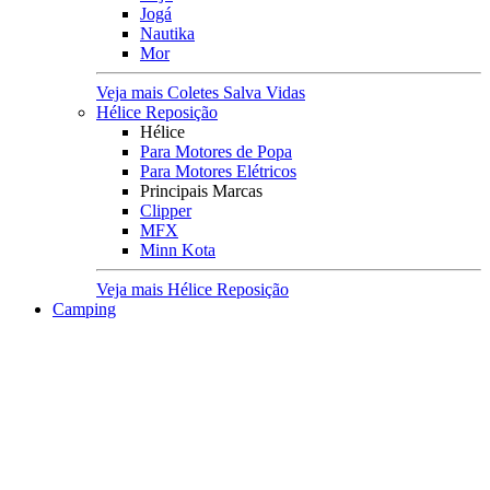
Jogá
Nautika
Mor
Veja mais Coletes Salva Vidas
Hélice Reposição
Hélice
Para Motores de Popa
Para Motores Elétricos
Principais Marcas
Clipper
MFX
Minn Kota
Veja mais Hélice Reposição
Camping
Acampamento
Acomodações
Barracas
Colchões e Colchonetes
Cadeiras e Banquetas
Lona Multiuso
Rede de Descanso
Viagens
Mochilas