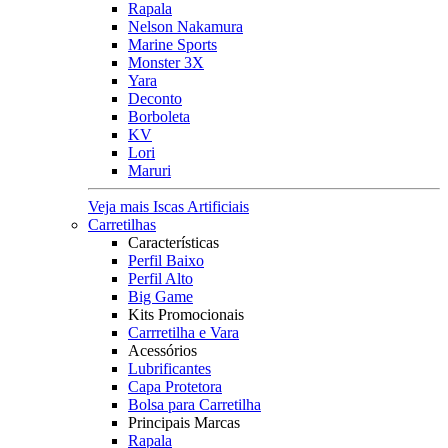
Rapala
Nelson Nakamura
Marine Sports
Monster 3X
Yara
Deconto
Borboleta
KV
Lori
Maruri
Veja mais Iscas Artificiais
Carretilhas
Características
Perfil Baixo
Perfil Alto
Big Game
Kits Promocionais
Carrretilha e Vara
Acessórios
Lubrificantes
Capa Protetora
Bolsa para Carretilha
Principais Marcas
Rapala