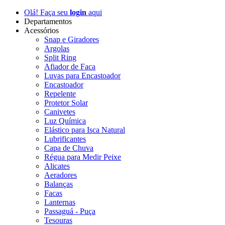
Olá! Faça seu
login
aqui
Departamentos
Acessórios
Snap e Giradores
Argolas
Split Ring
Afiador de Faca
Luvas para Encastoador
Encastoador
Repelente
Protetor Solar
Canivetes
Luz Química
Elástico para Isca Natural
Lubrificantes
Capa de Chuva
Régua para Medir Peixe
Alicates
Aeradores
Balanças
Facas
Lanternas
Passaguá - Puça
Tesouras