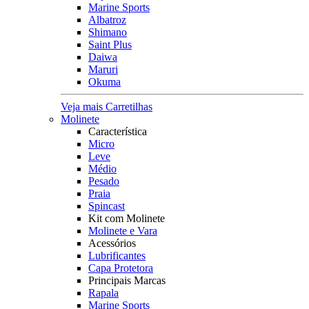
Marine Sports
Albatroz
Shimano
Saint Plus
Daiwa
Maruri
Okuma
Veja mais Carretilhas
Molinete
Característica
Micro
Leve
Médio
Pesado
Praia
Spincast
Kit com Molinete
Molinete e Vara
Acessórios
Lubrificantes
Capa Protetora
Principais Marcas
Rapala
Marine Sports