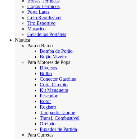
Bolsas Térmicas
Copos Térmicos
Porta Latas
Gelo Reutilizável
Tiro Esportivo
Maçarico
Geladeiras Portáteis
Náutica
Para o Barco
Bomba de Porão
Bujão Viveiro
Para Motores de Popa
Diversos
Bulbo
Conector Gasolina
Corta Circuito
Kit Mangueira
Pescador
Rotor
Registro
Tampa do Tanque
Transf. Combustível
Orelhão
Puxador de Partida
Para Carretas