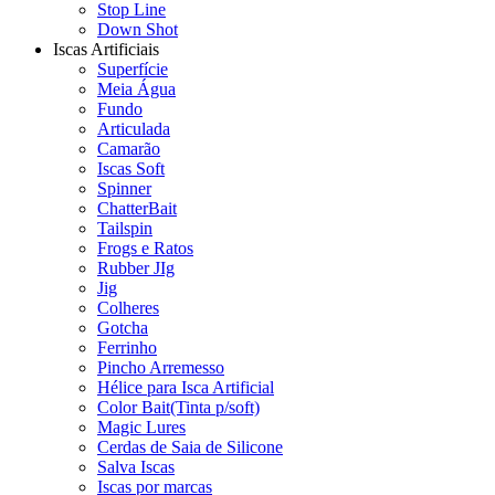
Stop Line
Down Shot
Iscas Artificiais
Superfície
Meia Água
Fundo
Articulada
Camarão
Iscas Soft
Spinner
ChatterBait
Tailspin
Frogs e Ratos
Rubber JIg
Jig
Colheres
Gotcha
Ferrinho
Pincho Arremesso
Hélice para Isca Artificial
Color Bait(Tinta p/soft)
Magic Lures
Cerdas de Saia de Silicone
Salva Iscas
Iscas por marcas