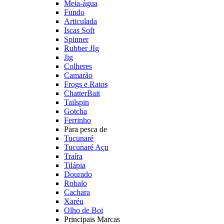
Meia-água
Fundo
Articulada
Iscas Soft
Spinner
Rubber JIg
Jig
Colheres
Camarão
Frogs e Ratos
ChatterBait
Tailspin
Gotcha
Ferrinho
Para pesca de
Tucunaré
Tucunaré Açu
Traíra
Tilápia
Dourado
Robalo
Cachara
Xaréu
Olho de Boi
Principais Marcas