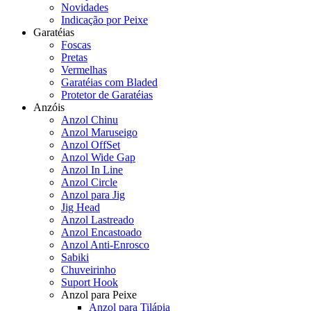
Novidades
Indicação por Peixe
Garatéias
Foscas
Pretas
Vermelhas
Garatéias com Bladed
Protetor de Garatéias
Anzóis
Anzol Chinu
Anzol Maruseigo
Anzol OffSet
Anzol Wide Gap
Anzol In Line
Anzol Circle
Anzol para Jig
Jig Head
Anzol Lastreado
Anzol Encastoado
Anzol Anti-Enrosco
Sabiki
Chuveirinho
Suport Hook
Anzol para Peixe
Anzol para Tilápia