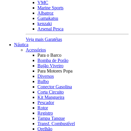
VMC
Marine Sports
Albatroz
Gamakatsu
kenzaki
Arsenal Pesca
Veja mais Garatéias
Náutica
Acessórios
Para o Barco
Bomba de Porão
Bujão Viveiro
Para Motores Popa
Diversos
Bulbo
Conector Gasolina
Corta Circuito
Kit Mangueira
Pescador
Rotor
Registro
Tampa Tanque
Transf. Combustível
Orelhão