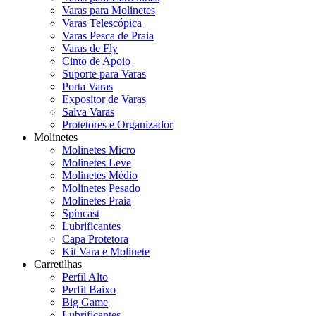
Varas para Molinetes
Varas Telescópica
Varas Pesca de Praia
Varas de Fly
Cinto de Apoio
Suporte para Varas
Porta Varas
Expositor de Varas
Salva Varas
Protetores e Organizador
Molinetes
Molinetes Micro
Molinetes Leve
Molinetes Médio
Molinetes Pesado
Molinetes Praia
Spincast
Lubrificantes
Capa Protetora
Kit Vara e Molinete
Carretilhas
Perfil Alto
Perfil Baixo
Big Game
Lubrificantes