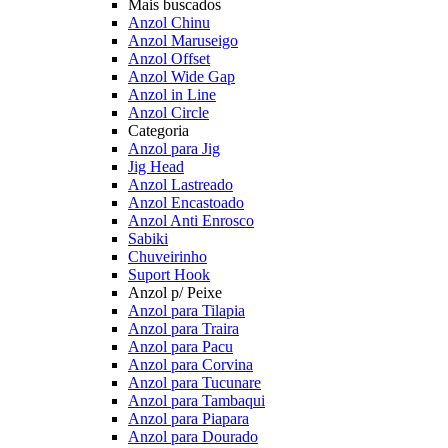
Mais buscados
Anzol Chinu
Anzol Maruseigo
Anzol Offset
Anzol Wide Gap
Anzol in Line
Anzol Circle
Categoria
Anzol para Jig
Jig Head
Anzol Lastreado
Anzol Encastoado
Anzol Anti Enrosco
Sabiki
Chuveirinho
Suport Hook
Anzol p/ Peixe
Anzol para Tilapia
Anzol para Traira
Anzol para Pacu
Anzol para Corvina
Anzol para Tucunare
Anzol para Tambaqui
Anzol para Piapara
Anzol para Dourado