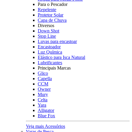
Para o Pescador
Repelente
Protetor Solar
Capa de Chuva
Diversos
Down Shot
Stop Line
Luvas para encastoar
Encastoador
Luz Química
Elástico para Isca Natural
Lubrificantes
Principais Marcas
Glico
Capella
CCM
Owner
Mury
Celta
Yara
Alligator
Blue Fox
Veja mais Acessórios
Varas de Pesca