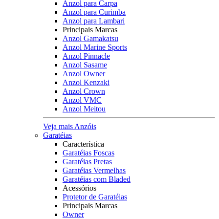
Anzol para Carpa
Anzol para Curimba
Anzol para Lambari
Principais Marcas
Anzol Gamakatsu
Anzol Marine Sports
Anzol Pinnacle
Anzol Sasame
Anzol Owner
Anzol Kenzaki
Anzol Crown
Anzol VMC
Anzol Meitou
Veja mais Anzóis
Garatéias
Característica
Garatéias Foscas
Garatéias Pretas
Garatéias Vermelhas
Garatéias com Bladed
Acessórios
Protetor de Garatéias
Principais Marcas
Owner