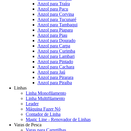
Anzol para Traíra
Anzol para Pacu
Anzol para Corvina
Anzol para Tucunaré
Anzol para Tambaqui
Anzol para Piapara
Anzol para Piau
Anzol para Dourado
Anzol para Carpa
Anzol para Curimba
Anzol para Lambari
Anzol para Pintado
Anzol para Cachara
Anzol para Jaú
Anzol para Pirarara
Anzol para Piraíba
Linhas
Linha Monofilamento
Linha Multifilamento
Leader
Máquina Fazer Nó
Contador de Linha
Magic Line - Renovador de Linhas
Varas de Pesca
Varas para Carretilhas