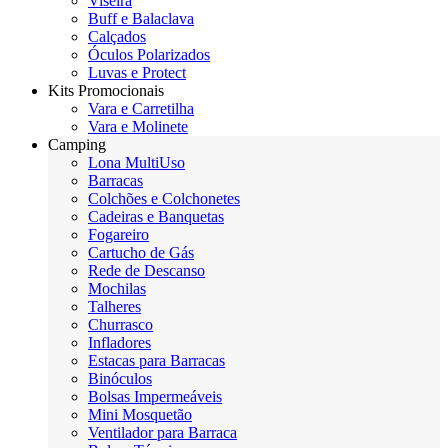
Viseira
Buff e Balaclava
Calçados
Óculos Polarizados
Luvas e Protect
Kits Promocionais
Vara e Carretilha
Vara e Molinete
Camping
Lona MultiUso
Barracas
Colchões e Colchonetes
Cadeiras e Banquetas
Fogareiro
Cartucho de Gás
Rede de Descanso
Mochilas
Talheres
Churrasco
Infladores
Estacas para Barracas
Binóculos
Bolsas Impermeáveis
Mini Mosquetão
Ventilador para Barraca