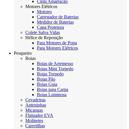
Cinta Amarração
Motores Elétricos
Motores
Carregador de Baterias
Medidor de Baterias
Capa Protetora
Colete Salva Vidas
Hélice de Reposição
Para Motores de Popa
Para Motores Elétricos
Pesqueiro
Boias
Boias de Arremesso
Boias Mini Torpedo
Boias Torpedo
Boias Pão
Boias Guia
Boias para Carpa
Boias Luminosa
Cevadeiras
Anteninhas
Miçangas
Flutuador EVA
Molinetes
Carretilhas