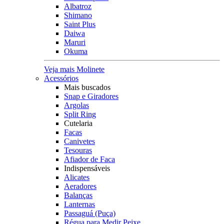
Albatroz
Shimano
Saint Plus
Daiwa
Maruri
Okuma
Veja mais Molinete
Acessórios
Mais buscados
Snap e Giradores
Argolas
Split Ring
Cutelaria
Facas
Canivetes
Tesouras
Afiador de Faca
Indispensáveis
Alicates
Aeradores
Balanças
Lanternas
Passaguá (Puça)
Régua para Medir Peixe