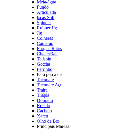
Meia-água
Fundo
Articulada
Iscas Soft
Spinner
Rubber JIg
Jig
Colheres
Camarão
Frogs e Ratos
ChatterBait
Tailspin
Gotcha
Ferrinho
Para pesca de
Tucunaré
Tucunaré Açu
Traíra
Tilápia
Dourado
Robalo
Cachara
Xaréu
Olho de Boi
Principais Marcas