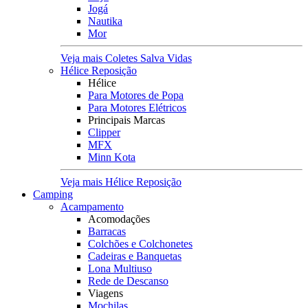
Jogá
Nautika
Mor
Veja mais Coletes Salva Vidas
Hélice Reposição
Hélice
Para Motores de Popa
Para Motores Elétricos
Principais Marcas
Clipper
MFX
Minn Kota
Veja mais Hélice Reposição
Camping
Acampamento
Acomodações
Barracas
Colchões e Colchonetes
Cadeiras e Banquetas
Lona Multiuso
Rede de Descanso
Viagens
Mochilas