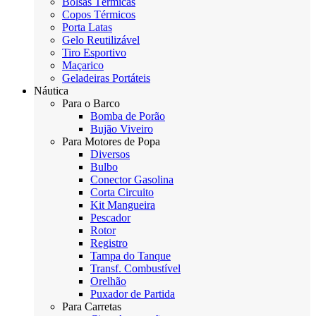
Bolsas Térmicas
Copos Térmicos
Porta Latas
Gelo Reutilizável
Tiro Esportivo
Maçarico
Geladeiras Portáteis
Náutica
Para o Barco
Bomba de Porão
Bujão Viveiro
Para Motores de Popa
Diversos
Bulbo
Conector Gasolina
Corta Circuito
Kit Mangueira
Pescador
Rotor
Registro
Tampa do Tanque
Transf. Combustível
Orelhão
Puxador de Partida
Para Carretas