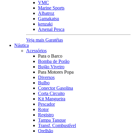
VMC
Marine Sports
Albatroz
Gamakatsu
kenzaki
Arsenal Pesca
Veja mais Garatéias
Náutica
Acessórios
Para o Barco
Bomba de Porão
Bujão Viveiro
Para Motores Popa
Diversos
Bulbo
Conector Gasolina
Corta Circuito
Kit Mangueira
Pescador
Rotor
Registro
Tampa Tanque
Transf. Combustível
Orelhão