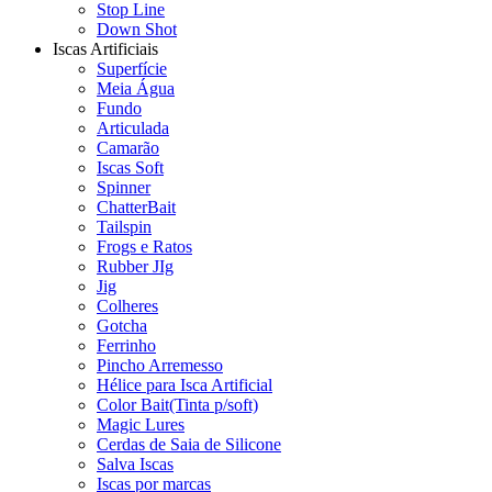
Stop Line
Down Shot
Iscas Artificiais
Superfície
Meia Água
Fundo
Articulada
Camarão
Iscas Soft
Spinner
ChatterBait
Tailspin
Frogs e Ratos
Rubber JIg
Jig
Colheres
Gotcha
Ferrinho
Pincho Arremesso
Hélice para Isca Artificial
Color Bait(Tinta p/soft)
Magic Lures
Cerdas de Saia de Silicone
Salva Iscas
Iscas por marcas