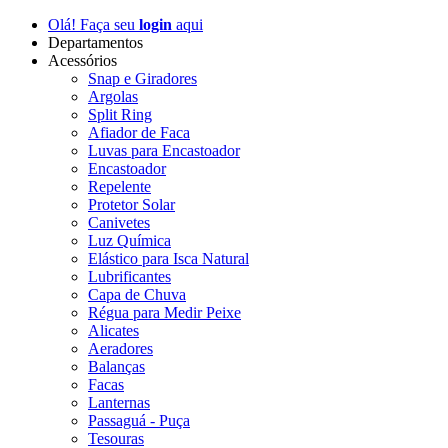
Olá! Faça seu
login
aqui
Departamentos
Acessórios
Snap e Giradores
Argolas
Split Ring
Afiador de Faca
Luvas para Encastoador
Encastoador
Repelente
Protetor Solar
Canivetes
Luz Química
Elástico para Isca Natural
Lubrificantes
Capa de Chuva
Régua para Medir Peixe
Alicates
Aeradores
Balanças
Facas
Lanternas
Passaguá - Puça
Tesouras