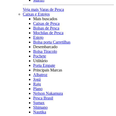
Maruri
Veja mais Varas de Pesca
Caixas e Estojos
Mais buscados
Caixas de Pesca
Bolsas de Pesca
Mochilas de Pesca
Estojo
Bolsa porta Carretilhas
Desembarcado
Bolsa Tiracolo
Pochete
Utilitário
Porta Empate
Principais Marcas
Albatroz
Jogá
Raju
Plano
Nelson Nakamura
Pesca Brasil
Sumax
Shimano
Nautika