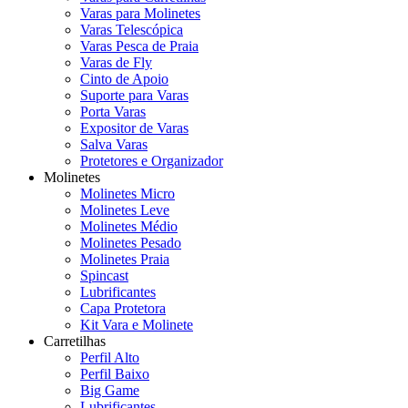
Varas para Molinetes
Varas Telescópica
Varas Pesca de Praia
Varas de Fly
Cinto de Apoio
Suporte para Varas
Porta Varas
Expositor de Varas
Salva Varas
Protetores e Organizador
Molinetes
Molinetes Micro
Molinetes Leve
Molinetes Médio
Molinetes Pesado
Molinetes Praia
Spincast
Lubrificantes
Capa Protetora
Kit Vara e Molinete
Carretilhas
Perfil Alto
Perfil Baixo
Big Game
Lubrificantes