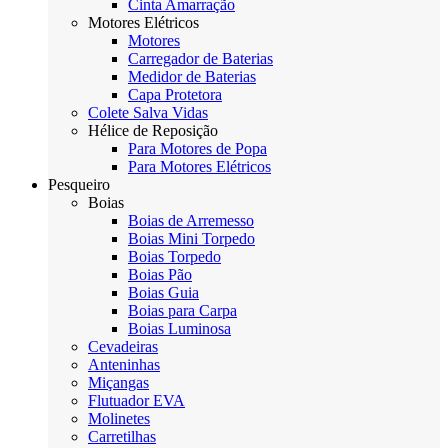
Cinta Amarração
Motores Elétricos
Motores
Carregador de Baterias
Medidor de Baterias
Capa Protetora
Colete Salva Vidas
Hélice de Reposição
Para Motores de Popa
Para Motores Elétricos
Pesqueiro
Boias
Boias de Arremesso
Boias Mini Torpedo
Boias Torpedo
Boias Pão
Boias Guia
Boias para Carpa
Boias Luminosa
Cevadeiras
Anteninhas
Miçangas
Flutuador EVA
Molinetes
Carretilhas