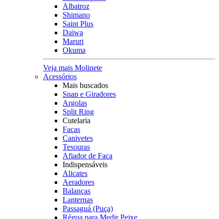
Albatroz
Shimano
Saint Plus
Daiwa
Maruri
Okuma
Veja mais Molinete
Acessórios
Mais buscados
Snap e Giradores
Argolas
Split Ring
Cutelaria
Facas
Canivetes
Tesouras
Afiador de Faca
Indispensáveis
Alicates
Aeradores
Balanças
Lanternas
Passaguá (Puça)
Régua para Medir Peixe