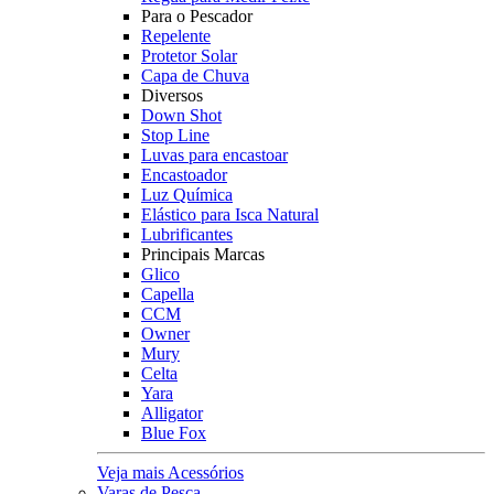
Para o Pescador
Repelente
Protetor Solar
Capa de Chuva
Diversos
Down Shot
Stop Line
Luvas para encastoar
Encastoador
Luz Química
Elástico para Isca Natural
Lubrificantes
Principais Marcas
Glico
Capella
CCM
Owner
Mury
Celta
Yara
Alligator
Blue Fox
Veja mais Acessórios
Varas de Pesca