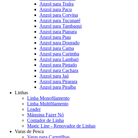
Anzol para Traíra
Anzol para Pacu
Anzol para Corvina
Anzol para Tucunaré
Anzol para Tambaqui
Anzol para Piapara
Anzol para Piau
Anzol para Dourado
Anzol para Carpa
Anzol para Curimba
Anzol para Lambari
Anzol para Pintado
Anzol para Cachara
Anzol para Jaú
Anzol para Pirarara
Anzol para Piraíba
Linhas
Linha Monofilamento
Linha Multifilamento
Leader
Máquina Fazer Nó
Contador de Linha
Magic Line - Renovador de Linhas
Varas de Pesca
Varas para Carretilhas