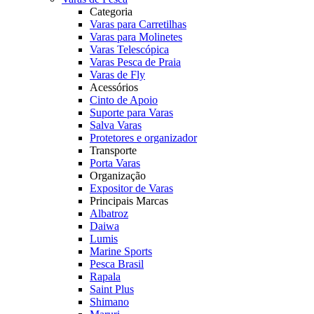
Categoria
Varas para Carretilhas
Varas para Molinetes
Varas Telescópica
Varas Pesca de Praia
Varas de Fly
Acessórios
Cinto de Apoio
Suporte para Varas
Salva Varas
Protetores e organizador
Transporte
Porta Varas
Organização
Expositor de Varas
Principais Marcas
Albatroz
Daiwa
Lumis
Marine Sports
Pesca Brasil
Rapala
Saint Plus
Shimano