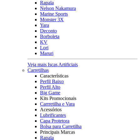
Rapala
Nelson Nakamura
Marine Sports
Monster 3X
Yara
Deconto
Borboleta
KV
Lori
Maruri
Veja mais Iscas Artificiais
Carretilhas
Características
Perfil Baixo
Perfil Alto
Big Game
Kits Promocionais
Carrretilha e Vara
Acessórios
Lubrificantes
Capa Protetora
Bolsa para Carretilha
Principais Marcas
Rapala