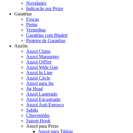
Novidades
Indicação por Peixe
Garatéias
Foscas
Pretas
Vermelhas
Garatéias com Bladed
Protetor de Garatéias
Anzóis
Anzol Chinu
Anzol Maruseigo
Anzol OffSet
Anzol Wide Gap
Anzol In Line
Anzol Circle
Anzol para Jig
Jig Head
Anzol Lastreado
Anzol Encastoado
Anzol Anti-Enrosco
Sabiki
Chuveirinho
Suport Hook
Anzol para Peixe
Anzol para Tilápia