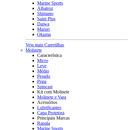
Marine Sports
Albatroz
Shimano
Saint Plus
Daiwa
Maruri
Okuma
Veja mais Carretilhas
Molinete
Característica
Micro
Leve
Médio
Pesado
Praia
Spincast
Kit com Molinete
Molinete e Vara
Acessórios
Lubrificantes
Capa Protetora
Principais Marcas
Rapala
Marine Sports