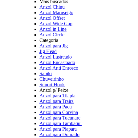
Mais buscados
Anzol Chinu
Anzol Maruseigo
Anzol Offset
Anzol Wide Gap
Anzol in Line
Anzol Circle
Categoria
Anzol para Jig
Jig Head
Anzol Lastreado
Anzol Encastoado
Anzol Anti Enrosco
Sabiki
Chuveirinho
Suport Hook
Anzol p/ Peixe
Anzol para Tilapia
Anzol para Traira
Anzol para Pacu
Anzol para Corvina
Anzol para Tucunare
Anzol para Tambaqui
Anzol para Piapara
Anzol para Dourado