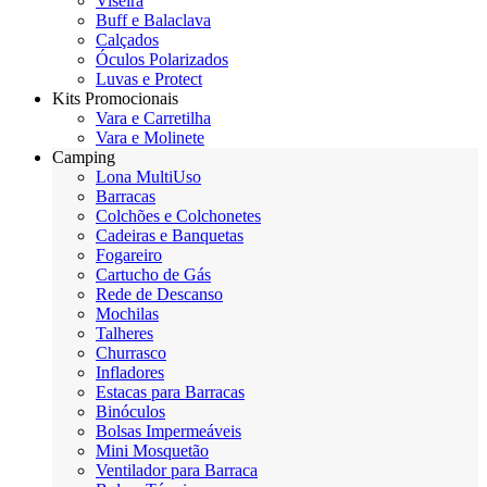
Viseira
Buff e Balaclava
Calçados
Óculos Polarizados
Luvas e Protect
Kits Promocionais
Vara e Carretilha
Vara e Molinete
Camping
Lona MultiUso
Barracas
Colchões e Colchonetes
Cadeiras e Banquetas
Fogareiro
Cartucho de Gás
Rede de Descanso
Mochilas
Talheres
Churrasco
Infladores
Estacas para Barracas
Binóculos
Bolsas Impermeáveis
Mini Mosquetão
Ventilador para Barraca