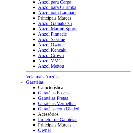
Anzol para Carpa
Anzol para Curimba
Anzol para Lambari
Principais Marcas
Anzol Gamakatsu
Anzol Marine Sports
Anzol Pinnacle
Anzol Sasame
Anzol Owner
Anzol Kenzaki
Anzol Crown
Anzol VMC
Anzol Meitou
Veja mais Anzóis
Garatéias
Característica
Garatéias Foscas
Garatéias Pretas
Garatéias Vermelhas
Garatéias com Bladed
Acessórios
Protetor de Garatéias
Principais Marcas
Owner