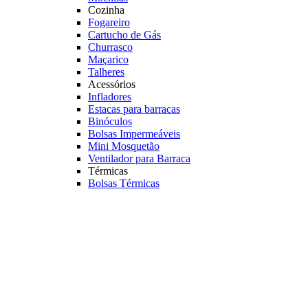
Cozinha
Fogareiro
Cartucho de Gás
Churrasco
Maçarico
Talheres
Acessórios
Infladores
Estacas para barracas
Binóculos
Bolsas Impermeáveis
Mini Mosquetão
Ventilador para Barraca
Térmicas
Bolsas Térmicas
Copo Térmico
Porta Latas
Gelo Reutilizável
Geladeiras Portáteis
Veja mais Acampamento
Tiro Esportivo
Mais buscados
Arcos
Chumbinhos