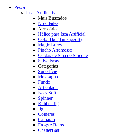
Pesca
Iscas Artificiais
Mais Buscados
Novidades
Acessórios
Hélice para Isca Artificial
Color Bait(Tinta p/soft)
Magic Lures
Pincho Arremesso
Cerdas de Saia de Silicone
Salva Iscas
Categorias
Superfície
Meia-água
Fundo
Articulada
Iscas Soft
Spinner
Rubber JIg
Jig
Colheres
Camarão
Frogs e Ratos
ChatterBait