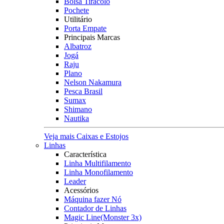
Bolsa Tiracolo
Pochete
Utilitário
Porta Empate
Principais Marcas
Albatroz
Jogá
Raju
Plano
Nelson Nakamura
Pesca Brasil
Sumax
Shimano
Nautika
Veja mais Caixas e Estojos
Linhas
Característica
Linha Multifilamento
Linha Monofilamento
Leader
Acessórios
Máquina fazer Nó
Contador de Linhas
Magic Line(Monster 3x)