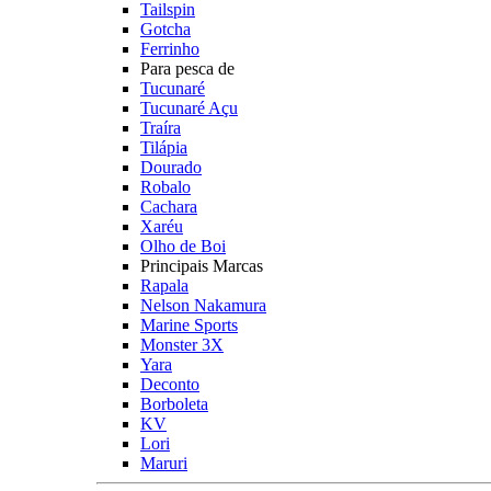
Tailspin
Gotcha
Ferrinho
Para pesca de
Tucunaré
Tucunaré Açu
Traíra
Tilápia
Dourado
Robalo
Cachara
Xaréu
Olho de Boi
Principais Marcas
Rapala
Nelson Nakamura
Marine Sports
Monster 3X
Yara
Deconto
Borboleta
KV
Lori
Maruri