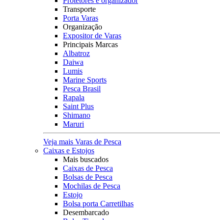
Protetores e organizador
Transporte
Porta Varas
Organização
Expositor de Varas
Principais Marcas
Albatroz
Daiwa
Lumis
Marine Sports
Pesca Brasil
Rapala
Saint Plus
Shimano
Maruri
Veja mais Varas de Pesca
Caixas e Estojos
Mais buscados
Caixas de Pesca
Bolsas de Pesca
Mochilas de Pesca
Estojo
Bolsa porta Carretilhas
Desembarcado