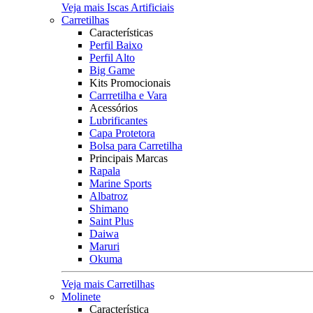
Veja mais Iscas Artificiais
Carretilhas
Características
Perfil Baixo
Perfil Alto
Big Game
Kits Promocionais
Carrretilha e Vara
Acessórios
Lubrificantes
Capa Protetora
Bolsa para Carretilha
Principais Marcas
Rapala
Marine Sports
Albatroz
Shimano
Saint Plus
Daiwa
Maruri
Okuma
Veja mais Carretilhas
Molinete
Característica