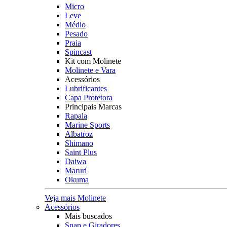
Micro
Leve
Médio
Pesado
Praia
Spincast
Kit com Molinete
Molinete e Vara
Acessórios
Lubrificantes
Capa Protetora
Principais Marcas
Rapala
Marine Sports
Albatroz
Shimano
Saint Plus
Daiwa
Maruri
Okuma
Veja mais Molinete
Acessórios
Mais buscados
Snap e Giradores