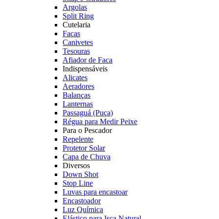
Argolas
Split Ring
Cutelaria
Facas
Canivetes
Tesouras
Afiador de Faca
Indispensáveis
Alicates
Aeradores
Balanças
Lanternas
Passaguá (Puça)
Régua para Medir Peixe
Para o Pescador
Repelente
Protetor Solar
Capa de Chuva
Diversos
Down Shot
Stop Line
Luvas para encastoar
Encastoador
Luz Química
Elástico para Isca Natural