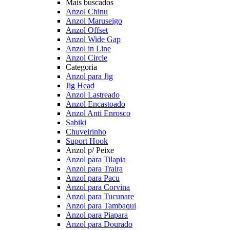
Mais buscados
Anzol Chinu
Anzol Maruseigo
Anzol Offset
Anzol Wide Gap
Anzol in Line
Anzol Circle
Categoria
Anzol para Jig
Jig Head
Anzol Lastreado
Anzol Encastoado
Anzol Anti Enrosco
Sabiki
Chuveirinho
Suport Hook
Anzol p/ Peixe
Anzol para Tilapia
Anzol para Traira
Anzol para Pacu
Anzol para Corvina
Anzol para Tucunare
Anzol para Tambaqui
Anzol para Piapara
Anzol para Dourado