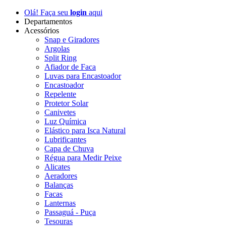
Olá! Faça seu
login
aqui
Departamentos
Acessórios
Snap e Giradores
Argolas
Split Ring
Afiador de Faca
Luvas para Encastoador
Encastoador
Repelente
Protetor Solar
Canivetes
Luz Química
Elástico para Isca Natural
Lubrificantes
Capa de Chuva
Régua para Medir Peixe
Alicates
Aeradores
Balanças
Facas
Lanternas
Passaguá - Puça
Tesouras