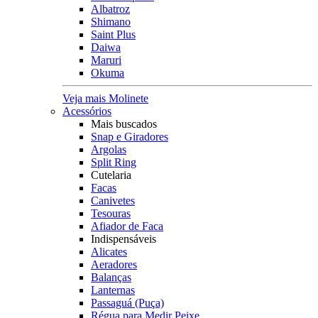
Albatroz
Shimano
Saint Plus
Daiwa
Maruri
Okuma
Veja mais Molinete
Acessórios
Mais buscados
Snap e Giradores
Argolas
Split Ring
Cutelaria
Facas
Canivetes
Tesouras
Afiador de Faca
Indispensáveis
Alicates
Aeradores
Balanças
Lanternas
Passaguá (Puça)
Régua para Medir Peixe