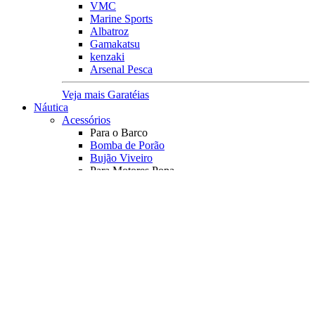
VMC
Marine Sports
Albatroz
Gamakatsu
kenzaki
Arsenal Pesca
Veja mais Garatéias
Náutica
Acessórios
Para o Barco
Bomba de Porão
Bujão Viveiro
Para Motores Popa
Diversos
Bulbo
Conector Gasolina
Corta Circuito
Kit Mangueira
Pescador
Rotor
Registro
Tampa Tanque
Transf. Combustível
Orelhão