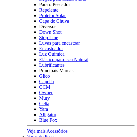
Para o Pescador
Repelente
Protetor Solar
Capa de Chuva
Diversos
Down Shot
Stop Line
Luvas para encastoar
Encastoador
Luz Química
Elástico para Isca Natural
Lubrificantes
Principais Marcas
Glico
Capella
CCM
Owner
Mury
Celta
Yara
Alligator
Blue Fox
Veja mais Acessórios
Varas de Pesca