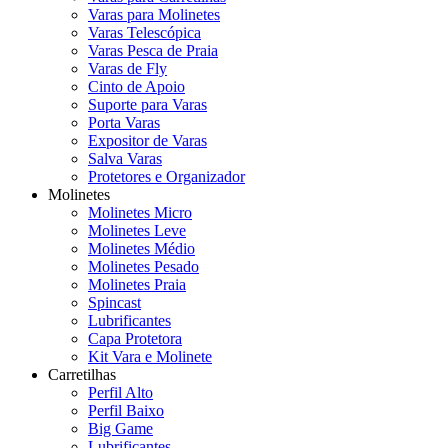
Varas para Molinetes
Varas Telescópica
Varas Pesca de Praia
Varas de Fly
Cinto de Apoio
Suporte para Varas
Porta Varas
Expositor de Varas
Salva Varas
Protetores e Organizador
Molinetes
Molinetes Micro
Molinetes Leve
Molinetes Médio
Molinetes Pesado
Molinetes Praia
Spincast
Lubrificantes
Capa Protetora
Kit Vara e Molinete
Carretilhas
Perfil Alto
Perfil Baixo
Big Game
Lubrificantes