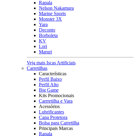
Rapala
Nelson Nakamura
Marine Sports
Monster 3X
Yara
Deconto
Borboleta
KV
Lori
Maruri
Veja mais Iscas Artificiais
Carretilhas
Características
Perfil Baixo
Perfil Alto
Big Game
Kits Promocionais
Carrretilha e Vara
Acessórios
Lubrificantes
Capa Protetora
Bolsa para Carretilha
Principais Marcas
Rapala