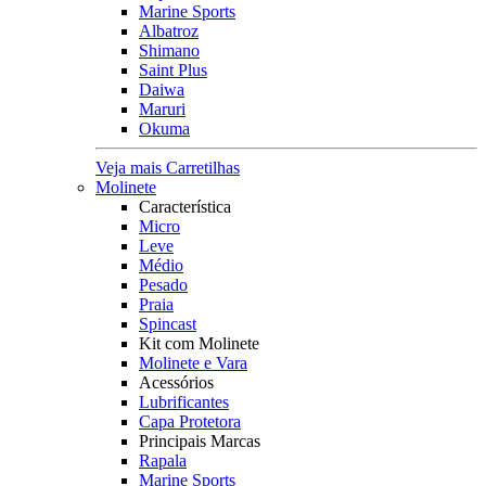
Marine Sports
Albatroz
Shimano
Saint Plus
Daiwa
Maruri
Okuma
Veja mais Carretilhas
Molinete
Característica
Micro
Leve
Médio
Pesado
Praia
Spincast
Kit com Molinete
Molinete e Vara
Acessórios
Lubrificantes
Capa Protetora
Principais Marcas
Rapala
Marine Sports