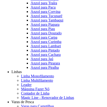
Anzol para Traíra
Anzol para Pacu
Anzol para Corvina
Anzol para Tucunaré
Anzol para Tambaqui
Anzol para Piapara
Anzol para Piau
Anzol para Dourado
Anzol para Carpa
Anzol para Curimba
Anzol para Lambari
Anzol para Pintado
Anzol para Cachara
Anzol para Jaú
Anzol para Pirarara
Anzol para Piraíba
Linhas
Linha Monofilamento
Linha Multifilamento
Leader
Máquina Fazer Nó
Contador de Linha
Magic Line - Renovador de Linhas
Varas de Pesca
Varas para Carretilhas