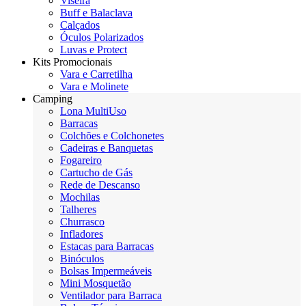
Viseira
Buff e Balaclava
Calçados
Óculos Polarizados
Luvas e Protect
Kits Promocionais
Vara e Carretilha
Vara e Molinete
Camping
Lona MultiUso
Barracas
Colchões e Colchonetes
Cadeiras e Banquetas
Fogareiro
Cartucho de Gás
Rede de Descanso
Mochilas
Talheres
Churrasco
Infladores
Estacas para Barracas
Binóculos
Bolsas Impermeáveis
Mini Mosquetão
Ventilador para Barraca