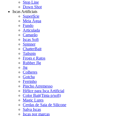
Stop Line
Down Shot
Iscas Artificiais
Superfície
Meia Água
Fundo
Articulada
Camarão
Iscas Soft
Spinner
ChatterBait
Tailspin
Frogs e Ratos
Rubber JIg
Jig
Colheres
Gotcha
Ferrinho
Pincho Arremesso
Hélice para Isca Artificial
Color Bait(Tinta p/soft)
Magic Lures
Cerdas de Saia de Silicone
Salva Iscas
Iscas por marcas