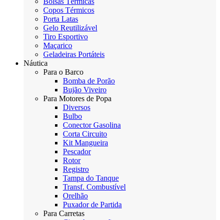
Bolsas Térmicas
Copos Térmicos
Porta Latas
Gelo Reutilizável
Tiro Esportivo
Maçarico
Geladeiras Portáteis
Náutica
Para o Barco
Bomba de Porão
Bujão Viveiro
Para Motores de Popa
Diversos
Bulbo
Conector Gasolina
Corta Circuito
Kit Mangueira
Pescador
Rotor
Registro
Tampa do Tanque
Transf. Combustível
Orelhão
Puxador de Partida
Para Carretas