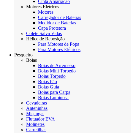
Cinta Amarração
Motores Elétricos
Motores
Carregador de Baterias
Medidor de Baterias
Capa Protetora
Colete Salva Vidas
Hélice de Reposição
Para Motores de Popa
Para Motores Elétricos
Pesqueiro
Boias
Boias de Arremesso
Boias Mini Torpedo
Boias Torpedo
Boias Pão
Boias Guia
Boias para Carpa
Boias Luminosa
Cevadeiras
Anteninhas
Miçangas
Flutuador EVA
Molinetes
Carretilhas