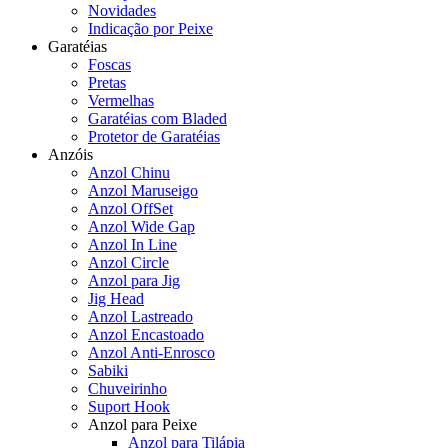
Novidades
Indicação por Peixe
Garatéias
Foscas
Pretas
Vermelhas
Garatéias com Bladed
Protetor de Garatéias
Anzóis
Anzol Chinu
Anzol Maruseigo
Anzol OffSet
Anzol Wide Gap
Anzol In Line
Anzol Circle
Anzol para Jig
Jig Head
Anzol Lastreado
Anzol Encastoado
Anzol Anti-Enrosco
Sabiki
Chuveirinho
Suport Hook
Anzol para Peixe
Anzol para Tilápia