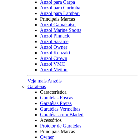
Anzol para Carpa
Anzol para Curimba
Anzol para Lambari
Principais Marcas
Anzol Gamakatsu
Anzol Marine Sports
Anzol Pinnacle
Anzol Sasame
Anzol Owner
Anzol Kenzaki
Anzol Crown
Anzol VMC
Anzol Meitou
Veja mais Anzóis
Garatéias
Característica
Garatéias Foscas
Garatéias Pretas
Garatéias Vermelhas
Garatéias com Bladed
Acessórios
Protetor de Garatéias
Principais Marcas
Owner