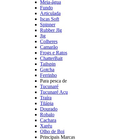
Meia-água
Fundo
Articulada
Iscas Soft
Spinner
Rubber JIg
Jig
Colheres
Camarão
Frogs e Ratos
ChatterBait
Tailspin
Gotcha
Ferrinho
Para pesca de
Tucunaré
Tucunaré Açu
Traíra
Tilápia
Dourado
Robalo
Cachara
Xaréu
Olho de Boi
Principais Marcas