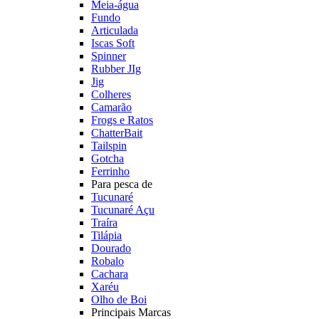
Meia-água
Fundo
Articulada
Iscas Soft
Spinner
Rubber JIg
Jig
Colheres
Camarão
Frogs e Ratos
ChatterBait
Tailspin
Gotcha
Ferrinho
Para pesca de
Tucunaré
Tucunaré Açu
Traíra
Tilápia
Dourado
Robalo
Cachara
Xaréu
Olho de Boi
Principais Marcas