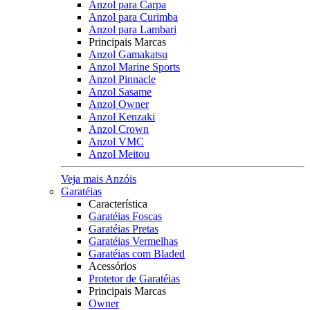
Anzol para Carpa
Anzol para Curimba
Anzol para Lambari
Principais Marcas
Anzol Gamakatsu
Anzol Marine Sports
Anzol Pinnacle
Anzol Sasame
Anzol Owner
Anzol Kenzaki
Anzol Crown
Anzol VMC
Anzol Meitou
Veja mais Anzóis
Garatéias
Característica
Garatéias Foscas
Garatéias Pretas
Garatéias Vermelhas
Garatéias com Bladed
Acessórios
Protetor de Garatéias
Principais Marcas
Owner