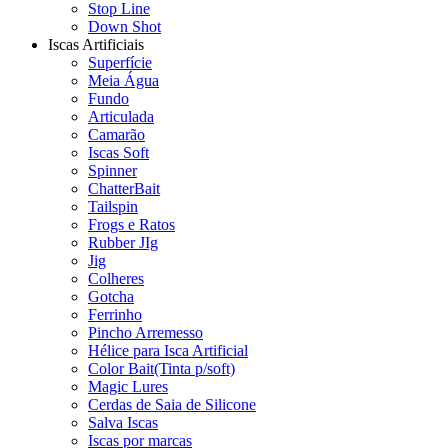
Stop Line
Down Shot
Iscas Artificiais
Superfície
Meia Água
Fundo
Articulada
Camarão
Iscas Soft
Spinner
ChatterBait
Tailspin
Frogs e Ratos
Rubber JIg
Jig
Colheres
Gotcha
Ferrinho
Pincho Arremesso
Hélice para Isca Artificial
Color Bait(Tinta p/soft)
Magic Lures
Cerdas de Saia de Silicone
Salva Iscas
Iscas por marcas