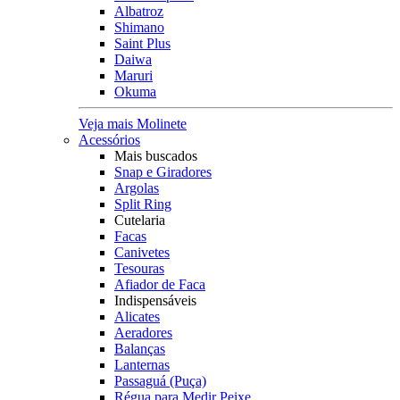
Albatroz
Shimano
Saint Plus
Daiwa
Maruri
Okuma
Veja mais Molinete
Acessórios
Mais buscados
Snap e Giradores
Argolas
Split Ring
Cutelaria
Facas
Canivetes
Tesouras
Afiador de Faca
Indispensáveis
Alicates
Aeradores
Balanças
Lanternas
Passaguá (Puça)
Régua para Medir Peixe