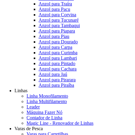
Anzol para Traíra
Anzol para Pacu
Anzol para Corvina
Anzol para Tucunaré
Anzol para Tambaqui
Anzol para Piapara
Anzol para Piau
Anzol para Dourado
Anzol para Carpa
Anzol para Curimba
Anzol para Lambari
Anzol para Pintado
Anzol para Cachara
Anzol para Jaú
Anzol para Pirarara
Anzol para Piraíba
Linhas
Linha Monofilamento
Linha Multifilamento
Leader
Máquina Fazer Nó
Contador de Linha
Magic Line - Renovador de Linhas
Varas de Pesca
Varas para Carretilhas