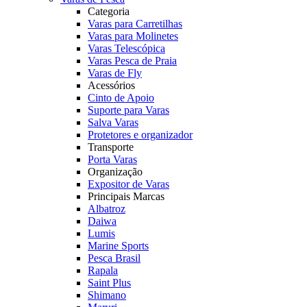
Categoria
Varas para Carretilhas
Varas para Molinetes
Varas Telescópica
Varas Pesca de Praia
Varas de Fly
Acessórios
Cinto de Apoio
Suporte para Varas
Salva Varas
Protetores e organizador
Transporte
Porta Varas
Organização
Expositor de Varas
Principais Marcas
Albatroz
Daiwa
Lumis
Marine Sports
Pesca Brasil
Rapala
Saint Plus
Shimano