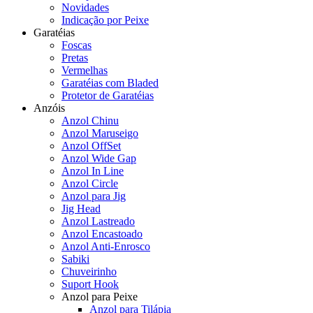
Novidades
Indicação por Peixe
Garatéias
Foscas
Pretas
Vermelhas
Garatéias com Bladed
Protetor de Garatéias
Anzóis
Anzol Chinu
Anzol Maruseigo
Anzol OffSet
Anzol Wide Gap
Anzol In Line
Anzol Circle
Anzol para Jig
Jig Head
Anzol Lastreado
Anzol Encastoado
Anzol Anti-Enrosco
Sabiki
Chuveirinho
Suport Hook
Anzol para Peixe
Anzol para Tilápia