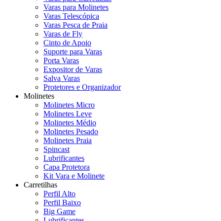
Varas para Molinetes
Varas Telescópica
Varas Pesca de Praia
Varas de Fly
Cinto de Apoio
Suporte para Varas
Porta Varas
Expositor de Varas
Salva Varas
Protetores e Organizador
Molinetes
Molinetes Micro
Molinetes Leve
Molinetes Médio
Molinetes Pesado
Molinetes Praia
Spincast
Lubrificantes
Capa Protetora
Kit Vara e Molinete
Carretilhas
Perfil Alto
Perfil Baixo
Big Game
Lubrificantes