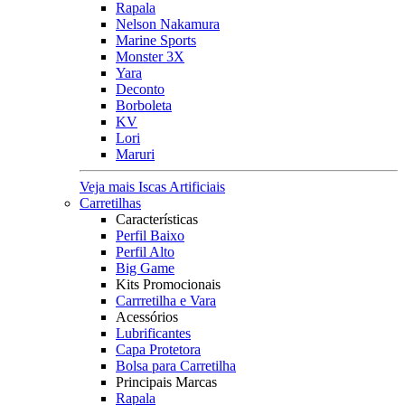
Rapala
Nelson Nakamura
Marine Sports
Monster 3X
Yara
Deconto
Borboleta
KV
Lori
Maruri
Veja mais Iscas Artificiais
Carretilhas
Características
Perfil Baixo
Perfil Alto
Big Game
Kits Promocionais
Carrretilha e Vara
Acessórios
Lubrificantes
Capa Protetora
Bolsa para Carretilha
Principais Marcas
Rapala