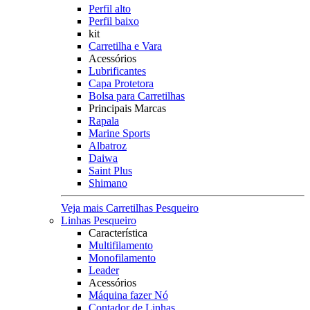
Perfil alto
Perfil baixo
kit
Carretilha e Vara
Acessórios
Lubrificantes
Capa Protetora
Bolsa para Carretilhas
Principais Marcas
Rapala
Marine Sports
Albatroz
Daiwa
Saint Plus
Shimano
Veja mais Carretilhas Pesqueiro
Linhas Pesqueiro
Característica
Multifilamento
Monofilamento
Leader
Acessórios
Máquina fazer Nó
Contador de Linhas