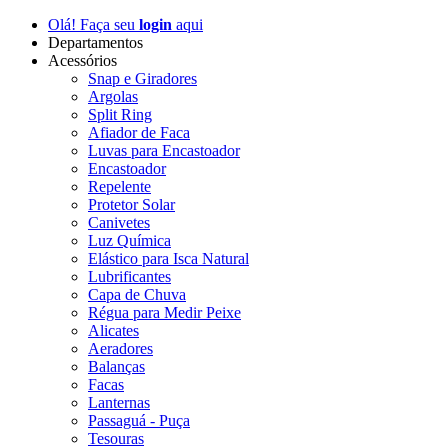
Olá! Faça seu
login
aqui
Departamentos
Acessórios
Snap e Giradores
Argolas
Split Ring
Afiador de Faca
Luvas para Encastoador
Encastoador
Repelente
Protetor Solar
Canivetes
Luz Química
Elástico para Isca Natural
Lubrificantes
Capa de Chuva
Régua para Medir Peixe
Alicates
Aeradores
Balanças
Facas
Lanternas
Passaguá - Puça
Tesouras