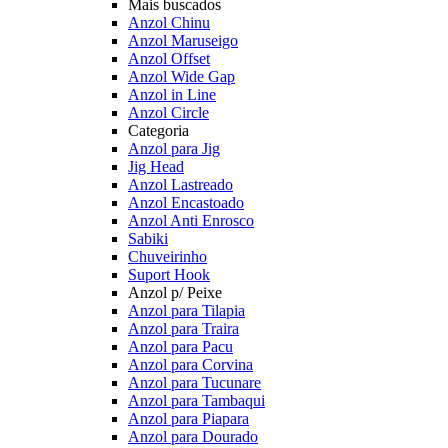
Mais buscados
Anzol Chinu
Anzol Maruseigo
Anzol Offset
Anzol Wide Gap
Anzol in Line
Anzol Circle
Categoria
Anzol para Jig
Jig Head
Anzol Lastreado
Anzol Encastoado
Anzol Anti Enrosco
Sabiki
Chuveirinho
Suport Hook
Anzol p/ Peixe
Anzol para Tilapia
Anzol para Traira
Anzol para Pacu
Anzol para Corvina
Anzol para Tucunare
Anzol para Tambaqui
Anzol para Piapara
Anzol para Dourado