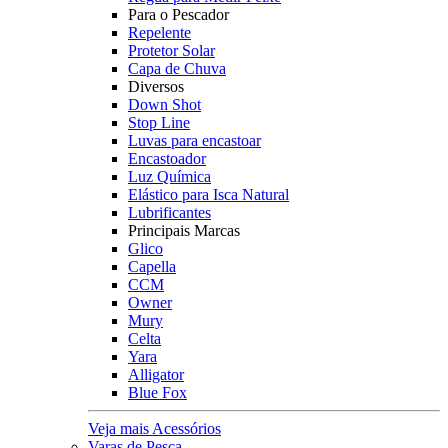
Para o Pescador
Repelente
Protetor Solar
Capa de Chuva
Diversos
Down Shot
Stop Line
Luvas para encastoar
Encastoador
Luz Química
Elástico para Isca Natural
Lubrificantes
Principais Marcas
Glico
Capella
CCM
Owner
Mury
Celta
Yara
Alligator
Blue Fox
Veja mais Acessórios
Varas de Pesca