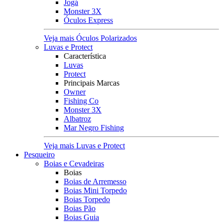
Jogá
Monster 3X
Óculos Express
Veja mais Óculos Polarizados
Luvas e Protect
Característica
Luvas
Protect
Principais Marcas
Owner
Fishing Co
Monster 3X
Albatroz
Mar Negro Fishing
Veja mais Luvas e Protect
Pesqueiro
Boias e Cevadeiras
Boias
Boias de Arremesso
Boias Mini Torpedo
Boias Torpedo
Boias Pão
Boias Guia