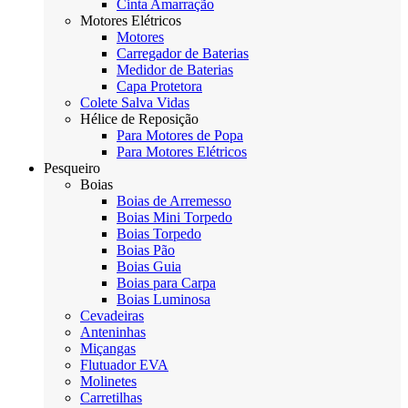
Cinta Amarração
Motores Elétricos
Motores
Carregador de Baterias
Medidor de Baterias
Capa Protetora
Colete Salva Vidas
Hélice de Reposição
Para Motores de Popa
Para Motores Elétricos
Pesqueiro
Boias
Boias de Arremesso
Boias Mini Torpedo
Boias Torpedo
Boias Pão
Boias Guia
Boias para Carpa
Boias Luminosa
Cevadeiras
Anteninhas
Miçangas
Flutuador EVA
Molinetes
Carretilhas