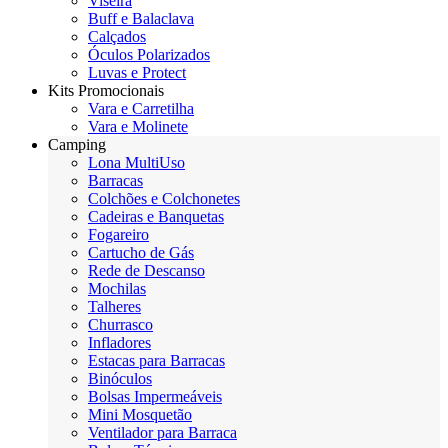
Viseira
Buff e Balaclava
Calçados
Óculos Polarizados
Luvas e Protect
Kits Promocionais
Vara e Carretilha
Vara e Molinete
Camping
Lona MultiUso
Barracas
Colchões e Colchonetes
Cadeiras e Banquetas
Fogareiro
Cartucho de Gás
Rede de Descanso
Mochilas
Talheres
Churrasco
Infladores
Estacas para Barracas
Binóculos
Bolsas Impermeáveis
Mini Mosquetão
Ventilador para Barraca