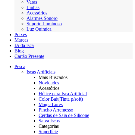
Varas
Linhas
Acessórios
Alarmes Sonoro
Suporte Luminoso
Luz Quimica
Peixes
Marcas
IA da Isca
Blog
Cartão Presente
Pesca
Iscas Artificiais
Mais Buscados
Novidades
Acessórios
Hélice para Isca Artificial
Color Bait(Tinta p/soft)
Magic Lures
Pincho Arremesso
Cerdas de Saia de Silicone
Salva Iscas
Categorias
Superfície