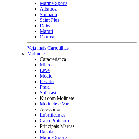
Marine Sports
Albatroz
Shimano
Saint Plus
Daiwa
Maruri
Okuma
Veja mais Carretilhas
Molinete
Característica
Micro
Leve
Médio
Pesado
Praia
Spincast
Kit com Molinete
Molinete e Vara
Acessórios
Lubrificantes
Capa Protetora
Principais Marcas
Rapala
Marine Sports