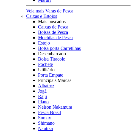
Maruri
Veja mais Varas de Pesca
Caixas e Estojos
Mais buscados
Caixas de Pesca
Bolsas de Pesca
Mochilas de Pesca
Estojo
Bolsa porta Carretilhas
Desembarcado
Bolsa Tiracolo
Pochete
Utilitário
Porta Empate
Principais Marcas
Albatroz
Jogá
Raju
Plano
Nelson Nakamura
Pesca Brasil
Sumax
Shimano
Nautika