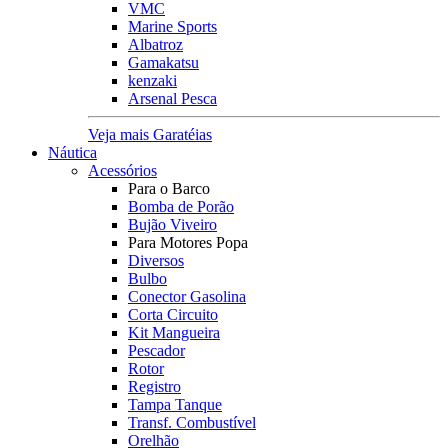
VMC
Marine Sports
Albatroz
Gamakatsu
kenzaki
Arsenal Pesca
Veja mais Garatéias
Náutica
Acessórios
Para o Barco
Bomba de Porão
Bujão Viveiro
Para Motores Popa
Diversos
Bulbo
Conector Gasolina
Corta Circuito
Kit Mangueira
Pescador
Rotor
Registro
Tampa Tanque
Transf. Combustível
Orelhão