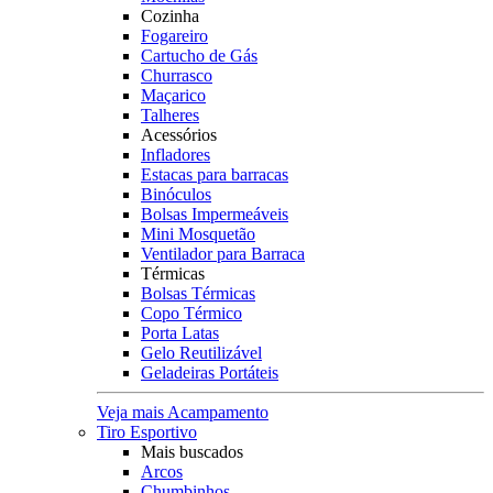
Cozinha
Fogareiro
Cartucho de Gás
Churrasco
Maçarico
Talheres
Acessórios
Infladores
Estacas para barracas
Binóculos
Bolsas Impermeáveis
Mini Mosquetão
Ventilador para Barraca
Térmicas
Bolsas Térmicas
Copo Térmico
Porta Latas
Gelo Reutilizável
Geladeiras Portáteis
Veja mais Acampamento
Tiro Esportivo
Mais buscados
Arcos
Chumbinhos