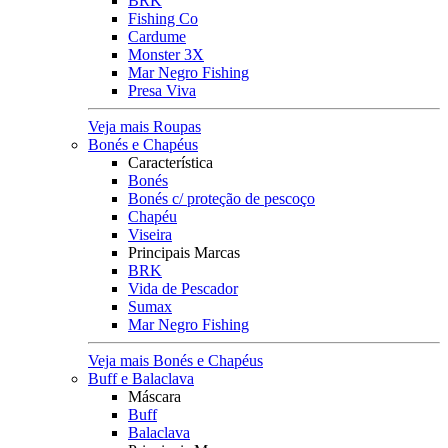
BRK
Fishing Co
Cardume
Monster 3X
Mar Negro Fishing
Presa Viva
Veja mais Roupas
Bonés e Chapéus
Característica
Bonés
Bonés c/ proteção de pescoço
Chapéu
Viseira
Principais Marcas
BRK
Vida de Pescador
Sumax
Mar Negro Fishing
Veja mais Bonés e Chapéus
Buff e Balaclava
Máscara
Buff
Balaclava