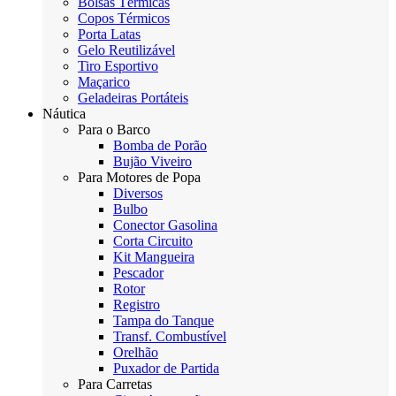
Bolsas Térmicas
Copos Térmicos
Porta Latas
Gelo Reutilizável
Tiro Esportivo
Maçarico
Geladeiras Portáteis
Náutica
Para o Barco
Bomba de Porão
Bujão Viveiro
Para Motores de Popa
Diversos
Bulbo
Conector Gasolina
Corta Circuito
Kit Mangueira
Pescador
Rotor
Registro
Tampa do Tanque
Transf. Combustível
Orelhão
Puxador de Partida
Para Carretas