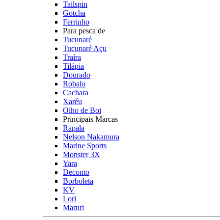
Tailspin
Gotcha
Ferrinho
Para pesca de
Tucunaré
Tucunaré Açu
Traíra
Tilápia
Dourado
Robalo
Cachara
Xaréu
Olho de Boi
Principais Marcas
Rapala
Nelson Nakamura
Marine Sports
Monster 3X
Yara
Deconto
Borboleta
KV
Lori
Maruri