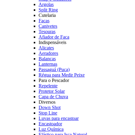
Argolas
Split Ring
Cutelaria
Facas
Canivetes
Tesouras
Afiador de Faca
Indispensáveis
Alicates
Aeradores
Balanças
Lanternas
Passaguá (Puça)
Régua para Medir Peixe
Para o Pescador
Repelente
Protetor Solar
Capa de Chuva
Diversos
Down Shot
Stop Line
Luvas para encastoar
Encastoador
Luz Química
Elástico para Isca Natural