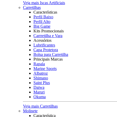
Veja mais Iscas Artificiais
Carretilhas
Características
Perfil Baixo
Perfil Alto
Big Game
Kits Promocionais
Carrretilha e Vara
Acessórios
Lubrificantes
Capa Protetora
Bolsa para Carretilha
Principais Marcas
Rapala
Marine Sports
Albatroz
Shimano
Saint Plus
Daiwa
Maruri
Okuma
Veja mais Carretilhas
Molinete
Característica