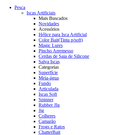
Pesca
Iscas Artificiais
Mais Buscados
Novidades
Acessórios
Hélice para Isca Artificial
Color Bait(Tinta p/soft)
Magic Lures
Pincho Arremesso
Cerdas de Saia de Silicone
Salva Iscas
Categorias
Superfície
Meia-água
Fundo
Articulada
Iscas Soft
Spinner
Rubber JIg
Jig
Colheres
Camarão
Frogs e Ratos
ChatterBait