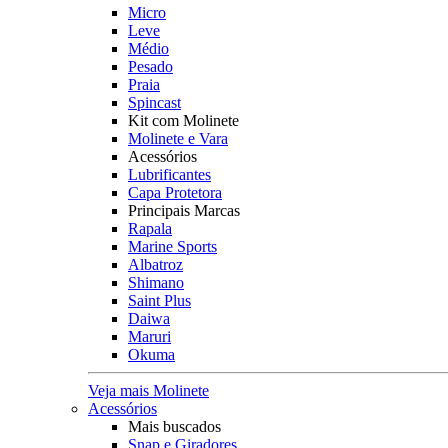
Micro
Leve
Médio
Pesado
Praia
Spincast
Kit com Molinete
Molinete e Vara
Acessórios
Lubrificantes
Capa Protetora
Principais Marcas
Rapala
Marine Sports
Albatroz
Shimano
Saint Plus
Daiwa
Maruri
Okuma
Veja mais Molinete
Acessórios
Mais buscados
Snap e Giradores