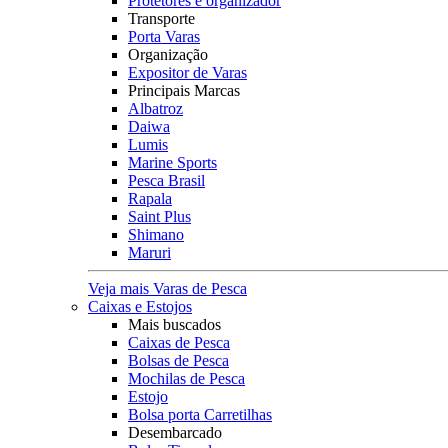
Protetores e organizador
Transporte
Porta Varas
Organização
Expositor de Varas
Principais Marcas
Albatroz
Daiwa
Lumis
Marine Sports
Pesca Brasil
Rapala
Saint Plus
Shimano
Maruri
Veja mais Varas de Pesca
Caixas e Estojos
Mais buscados
Caixas de Pesca
Bolsas de Pesca
Mochilas de Pesca
Estojo
Bolsa porta Carretilhas
Desembarcado