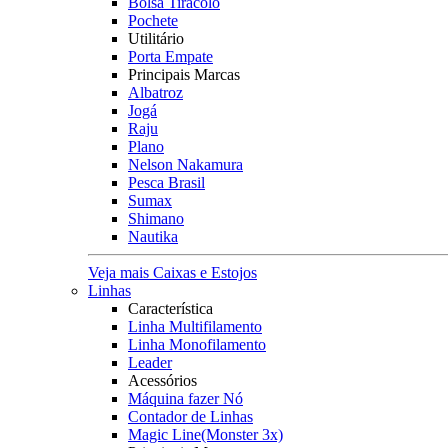
Bolsa Tiracolo
Pochete
Utilitário
Porta Empate
Principais Marcas
Albatroz
Jogá
Raju
Plano
Nelson Nakamura
Pesca Brasil
Sumax
Shimano
Nautika
Veja mais Caixas e Estojos
Linhas
Característica
Linha Multifilamento
Linha Monofilamento
Leader
Acessórios
Máquina fazer Nó
Contador de Linhas
Magic Line(Monster 3x)