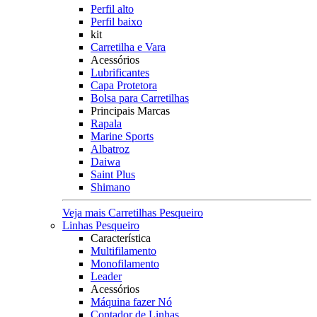
Perfil alto
Perfil baixo
kit
Carretilha e Vara
Acessórios
Lubrificantes
Capa Protetora
Bolsa para Carretilhas
Principais Marcas
Rapala
Marine Sports
Albatroz
Daiwa
Saint Plus
Shimano
Veja mais Carretilhas Pesqueiro
Linhas Pesqueiro
Característica
Multifilamento
Monofilamento
Leader
Acessórios
Máquina fazer Nó
Contador de Linhas