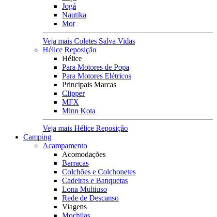
Jogá
Nautika
Mor
Veja mais Coletes Salva Vidas
Hélice Reposição
Hélice
Para Motores de Popa
Para Motores Elétricos
Principais Marcas
Clipper
MFX
Minn Kota
Veja mais Hélice Reposição
Camping
Acampamento
Acomodações
Barracas
Colchões e Colchonetes
Cadeiras e Banquetas
Lona Multiuso
Rede de Descanso
Viagens
Mochilas