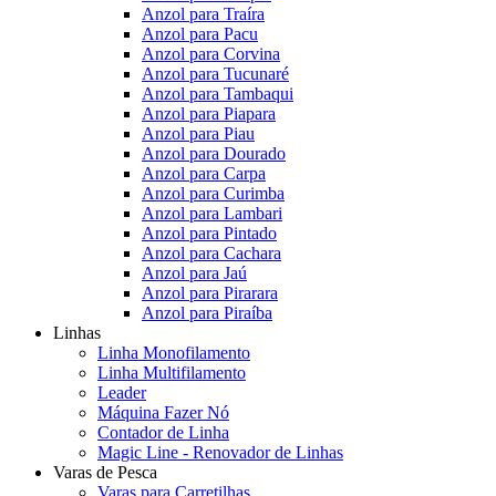
Anzol para Traíra
Anzol para Pacu
Anzol para Corvina
Anzol para Tucunaré
Anzol para Tambaqui
Anzol para Piapara
Anzol para Piau
Anzol para Dourado
Anzol para Carpa
Anzol para Curimba
Anzol para Lambari
Anzol para Pintado
Anzol para Cachara
Anzol para Jaú
Anzol para Pirarara
Anzol para Piraíba
Linhas
Linha Monofilamento
Linha Multifilamento
Leader
Máquina Fazer Nó
Contador de Linha
Magic Line - Renovador de Linhas
Varas de Pesca
Varas para Carretilhas