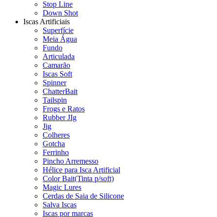
Stop Line
Down Shot
Iscas Artificiais
Superfície
Meia Água
Fundo
Articulada
Camarão
Iscas Soft
Spinner
ChatterBait
Tailspin
Frogs e Ratos
Rubber JIg
Jig
Colheres
Gotcha
Ferrinho
Pincho Arremesso
Hélice para Isca Artificial
Color Bait(Tinta p/soft)
Magic Lures
Cerdas de Saia de Silicone
Salva Iscas
Iscas por marcas