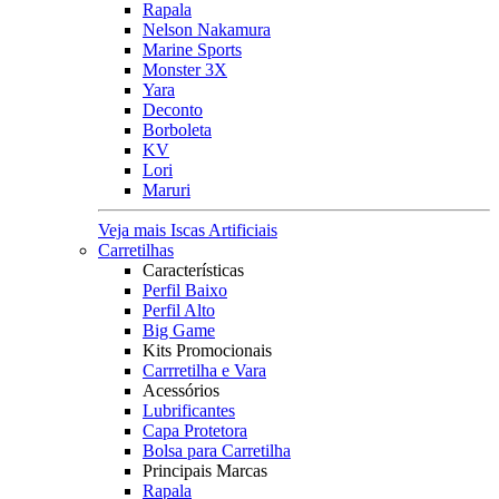
Rapala
Nelson Nakamura
Marine Sports
Monster 3X
Yara
Deconto
Borboleta
KV
Lori
Maruri
Veja mais Iscas Artificiais
Carretilhas
Características
Perfil Baixo
Perfil Alto
Big Game
Kits Promocionais
Carrretilha e Vara
Acessórios
Lubrificantes
Capa Protetora
Bolsa para Carretilha
Principais Marcas
Rapala