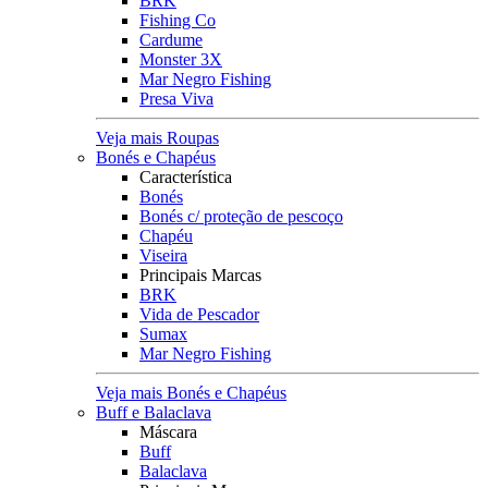
BRK
Fishing Co
Cardume
Monster 3X
Mar Negro Fishing
Presa Viva
Veja mais Roupas
Bonés e Chapéus
Característica
Bonés
Bonés c/ proteção de pescoço
Chapéu
Viseira
Principais Marcas
BRK
Vida de Pescador
Sumax
Mar Negro Fishing
Veja mais Bonés e Chapéus
Buff e Balaclava
Máscara
Buff
Balaclava