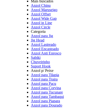
Mais buscados
Anzol Chinu
Anzol Maruseigo
Anzol Offset
Anzol Wide Gap
Anzol in Line
Anzol Circle
Categoria
Anzol para Jig
Jig Head
Anzol Lastreado
Anzol Encastoado
Anzol Anti Enrosco
Sabiki
Chuveirinho
Suport Hook
Anzol p/ Peixe
Anzol para Tilapia
Anzol para Traira
Anzol para Pacu
Anzol para Corvina
Anzol para Tucunare
Anzol para Tambaqui
Anzol para Piapara
Anzol para Dourado