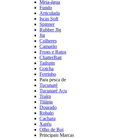
Meia-água
Fundo
Articulada
Iscas Soft
Spinner
Rubber JIg
Jig
Colheres
Camarão
Frogs e Ratos
ChatterBait
Tailspin
Gotcha
Ferrinho
Para pesca de
Tucunaré
Tucunaré Açu
Traíra
Tilápia
Dourado
Robalo
Cachara
Xaréu
Olho de Boi
Principais Marcas