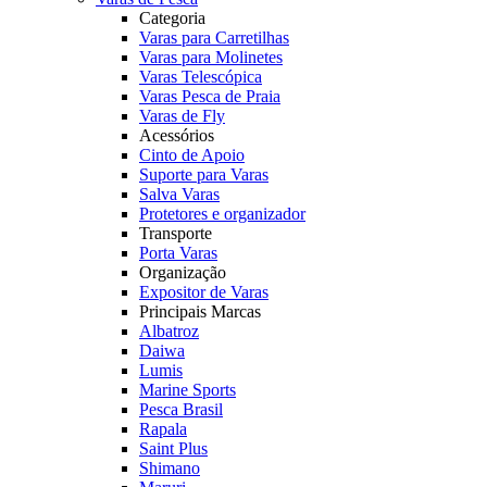
Categoria
Varas para Carretilhas
Varas para Molinetes
Varas Telescópica
Varas Pesca de Praia
Varas de Fly
Acessórios
Cinto de Apoio
Suporte para Varas
Salva Varas
Protetores e organizador
Transporte
Porta Varas
Organização
Expositor de Varas
Principais Marcas
Albatroz
Daiwa
Lumis
Marine Sports
Pesca Brasil
Rapala
Saint Plus
Shimano