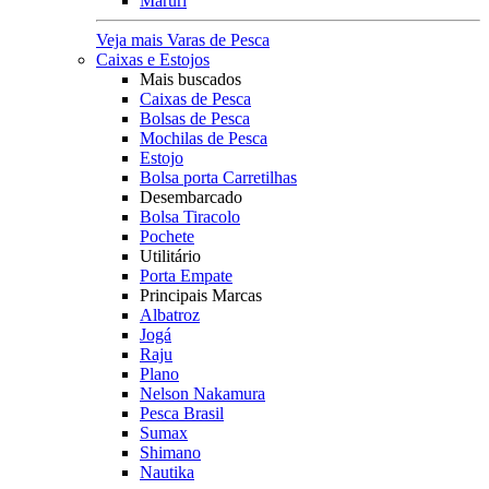
Maruri
Veja mais Varas de Pesca
Caixas e Estojos
Mais buscados
Caixas de Pesca
Bolsas de Pesca
Mochilas de Pesca
Estojo
Bolsa porta Carretilhas
Desembarcado
Bolsa Tiracolo
Pochete
Utilitário
Porta Empate
Principais Marcas
Albatroz
Jogá
Raju
Plano
Nelson Nakamura
Pesca Brasil
Sumax
Shimano
Nautika