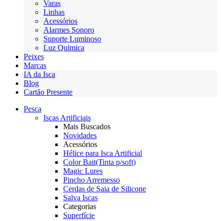
Varas
Linhas
Acessórios
Alarmes Sonoro
Suporte Luminoso
Luz Quimica
Peixes
Marcas
IA da Isca
Blog
Cartão Presente
Pesca
Iscas Artificiais
Mais Buscados
Novidades
Acessórios
Hélice para Isca Artificial
Color Bait(Tinta p/soft)
Magic Lures
Pincho Arremesso
Cerdas de Saia de Silicone
Salva Iscas
Categorias
Superfície