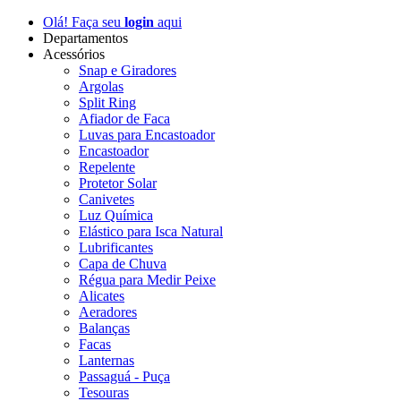
Olá! Faça seu
login
aqui
Departamentos
Acessórios
Snap e Giradores
Argolas
Split Ring
Afiador de Faca
Luvas para Encastoador
Encastoador
Repelente
Protetor Solar
Canivetes
Luz Química
Elástico para Isca Natural
Lubrificantes
Capa de Chuva
Régua para Medir Peixe
Alicates
Aeradores
Balanças
Facas
Lanternas
Passaguá - Puça
Tesouras