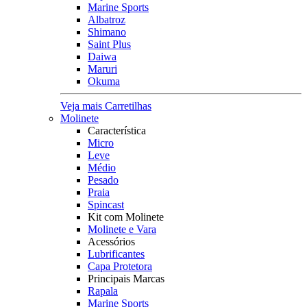
Marine Sports
Albatroz
Shimano
Saint Plus
Daiwa
Maruri
Okuma
Veja mais Carretilhas
Molinete
Característica
Micro
Leve
Médio
Pesado
Praia
Spincast
Kit com Molinete
Molinete e Vara
Acessórios
Lubrificantes
Capa Protetora
Principais Marcas
Rapala
Marine Sports