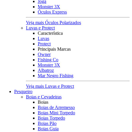
Jogá
Monster 3X
Óculos Express
Veja mais Óculos Polarizados
Luvas e Protect
Característica
Luvas
Protect
Principais Marcas
Owner
Fishing Co
Monster 3X
Albatroz
Mar Negro Fishing
Veja mais Luvas e Protect
Pesqueiro
Boias e Cevadeiras
Boias
Boias de Arremesso
Boias Mini Torpedo
Boias Torpedo
Boias Pão
Boias Guia