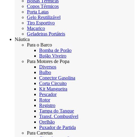
Bolsas Térmicas
Copos Térmicos
Porta Latas
Gelo Reutilizável
Tiro Esportivo
Maçarico
Geladeiras Portáteis
Náutica
Para o Barco
Bomba de Porão
Bujão Viveiro
Para Motores de Popa
Diversos
Bulbo
Conector Gasolina
Corta Circuito
Kit Mangueira
Pescador
Rotor
Registro
Tampa do Tanque
Transf. Combustível
Orelhão
Puxador de Partida
Para Carretas