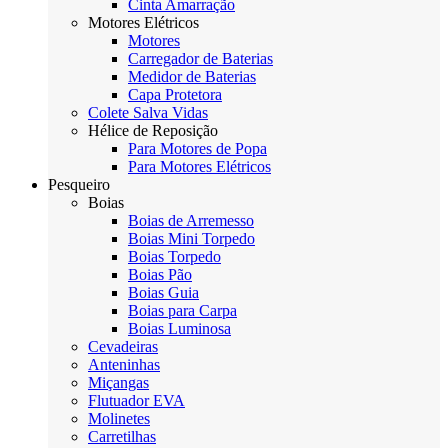
Cinta Amarração
Motores Elétricos
Motores
Carregador de Baterias
Medidor de Baterias
Capa Protetora
Colete Salva Vidas
Hélice de Reposição
Para Motores de Popa
Para Motores Elétricos
Pesqueiro
Boias
Boias de Arremesso
Boias Mini Torpedo
Boias Torpedo
Boias Pão
Boias Guia
Boias para Carpa
Boias Luminosa
Cevadeiras
Anteninhas
Miçangas
Flutuador EVA
Molinetes
Carretilhas