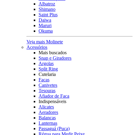
Albatroz
Shimano
Saint Plus
Daiwa
Maruri
Okuma
Veja mais Molinete
Acessórios
Mais buscados
Snap e Giradores
Argolas
Split Ring
Cutelaria
Facas
Canivetes
Tesouras
Afiador de Faca
Indispensáveis
Alicates
Aeradores
Balanças
Lanternas
Passaguá (Puça)
Régua para Medir Peixe