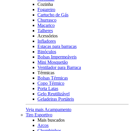
Cozinha
Fogareiro
Cartucho de Gás
Churrasco
Maçarico
Talheres
Acessórios
Infladores
Estacas para barracas
Binóculos
Bolsas Impermeáveis
Mini Mosquetão
Ventilador para Barraca
Térmicas
Bolsas Térmicas
Copo Térmico
Porta Latas
Gelo Reutilizável
Geladeiras Portáteis
Veja mais Acampamento
Tiro Esportivo
Mais buscados
Arcos
Chumbinhos