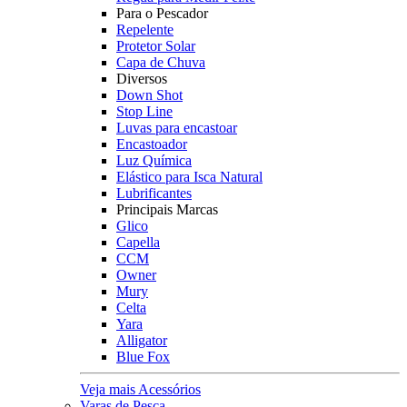
Para o Pescador
Repelente
Protetor Solar
Capa de Chuva
Diversos
Down Shot
Stop Line
Luvas para encastoar
Encastoador
Luz Química
Elástico para Isca Natural
Lubrificantes
Principais Marcas
Glico
Capella
CCM
Owner
Mury
Celta
Yara
Alligator
Blue Fox
Veja mais Acessórios
Varas de Pesca