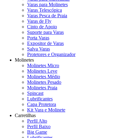
Varas para Molinetes
Varas Telescópica
Varas Pesca de Praia
Varas de Fly
Cinto de Apoio
Suporte para Varas
Porta Varas
Expositor de Varas
Salva Varas
Protetores e Organizador
Molinetes
Molinetes Micro
Molinetes Leve
Molinetes Médio
Molinetes Pesado
Molinetes Praia
Spincast
Lubrificantes
Capa Protetora
Kit Vara e Molinete
Carretilhas
Perfil Alto
Perfil Baixo
Big Game
Lubrificantes