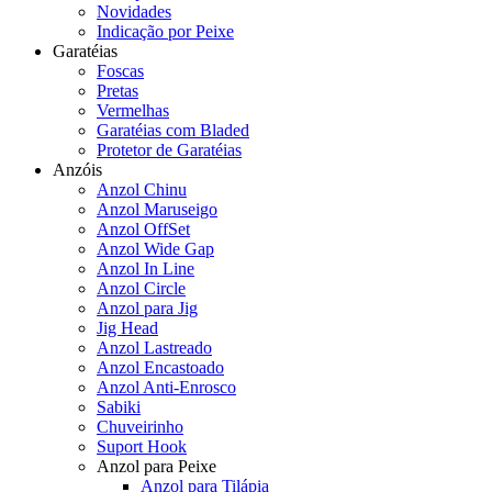
Novidades
Indicação por Peixe
Garatéias
Foscas
Pretas
Vermelhas
Garatéias com Bladed
Protetor de Garatéias
Anzóis
Anzol Chinu
Anzol Maruseigo
Anzol OffSet
Anzol Wide Gap
Anzol In Line
Anzol Circle
Anzol para Jig
Jig Head
Anzol Lastreado
Anzol Encastoado
Anzol Anti-Enrosco
Sabiki
Chuveirinho
Suport Hook
Anzol para Peixe
Anzol para Tilápia