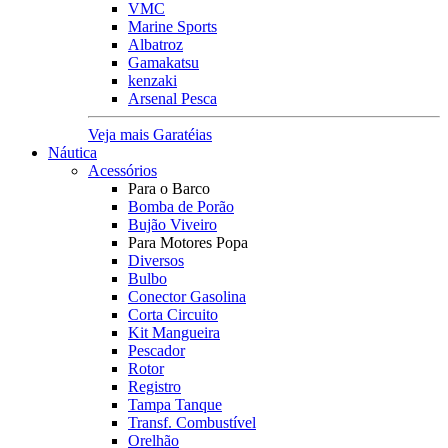
VMC
Marine Sports
Albatroz
Gamakatsu
kenzaki
Arsenal Pesca
Veja mais Garatéias
Náutica
Acessórios
Para o Barco
Bomba de Porão
Bujão Viveiro
Para Motores Popa
Diversos
Bulbo
Conector Gasolina
Corta Circuito
Kit Mangueira
Pescador
Rotor
Registro
Tampa Tanque
Transf. Combustível
Orelhão