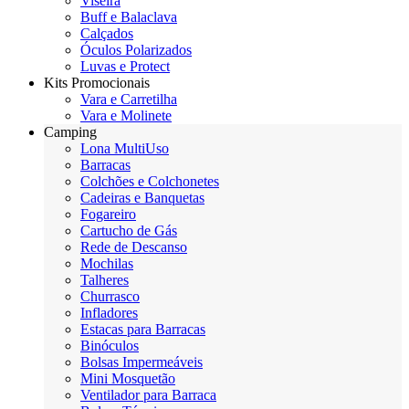
Viseira
Buff e Balaclava
Calçados
Óculos Polarizados
Luvas e Protect
Kits Promocionais
Vara e Carretilha
Vara e Molinete
Camping
Lona MultiUso
Barracas
Colchões e Colchonetes
Cadeiras e Banquetas
Fogareiro
Cartucho de Gás
Rede de Descanso
Mochilas
Talheres
Churrasco
Infladores
Estacas para Barracas
Binóculos
Bolsas Impermeáveis
Mini Mosquetão
Ventilador para Barraca