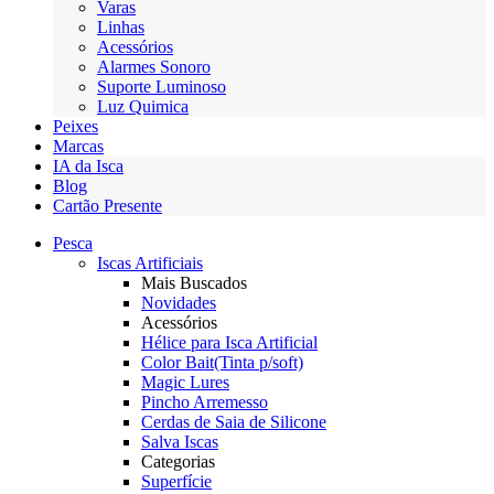
Varas
Linhas
Acessórios
Alarmes Sonoro
Suporte Luminoso
Luz Quimica
Peixes
Marcas
IA da Isca
Blog
Cartão Presente
Pesca
Iscas Artificiais
Mais Buscados
Novidades
Acessórios
Hélice para Isca Artificial
Color Bait(Tinta p/soft)
Magic Lures
Pincho Arremesso
Cerdas de Saia de Silicone
Salva Iscas
Categorias
Superfície