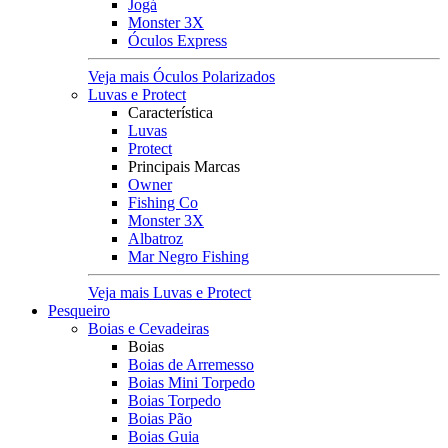
Jogá
Monster 3X
Óculos Express
Veja mais Óculos Polarizados
Luvas e Protect
Característica
Luvas
Protect
Principais Marcas
Owner
Fishing Co
Monster 3X
Albatroz
Mar Negro Fishing
Veja mais Luvas e Protect
Pesqueiro
Boias e Cevadeiras
Boias
Boias de Arremesso
Boias Mini Torpedo
Boias Torpedo
Boias Pão
Boias Guia