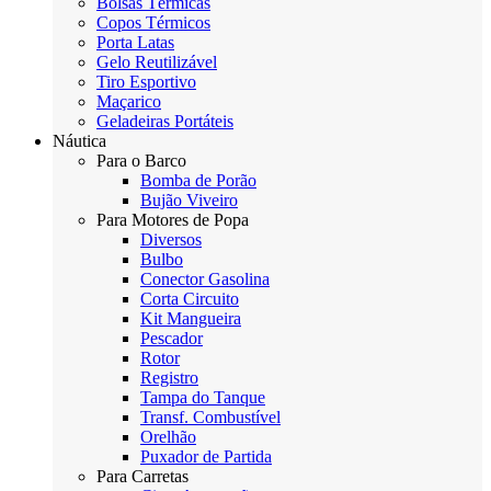
Bolsas Térmicas
Copos Térmicos
Porta Latas
Gelo Reutilizável
Tiro Esportivo
Maçarico
Geladeiras Portáteis
Náutica
Para o Barco
Bomba de Porão
Bujão Viveiro
Para Motores de Popa
Diversos
Bulbo
Conector Gasolina
Corta Circuito
Kit Mangueira
Pescador
Rotor
Registro
Tampa do Tanque
Transf. Combustível
Orelhão
Puxador de Partida
Para Carretas