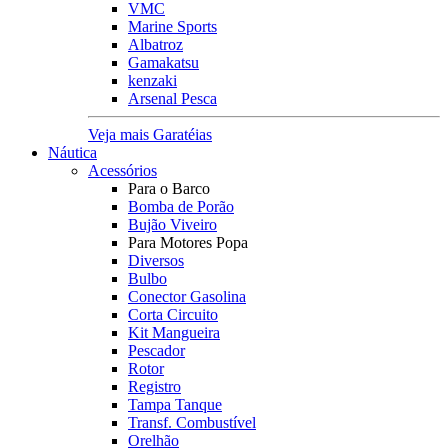
VMC
Marine Sports
Albatroz
Gamakatsu
kenzaki
Arsenal Pesca
Veja mais Garatéias
Náutica
Acessórios
Para o Barco
Bomba de Porão
Bujão Viveiro
Para Motores Popa
Diversos
Bulbo
Conector Gasolina
Corta Circuito
Kit Mangueira
Pescador
Rotor
Registro
Tampa Tanque
Transf. Combustível
Orelhão