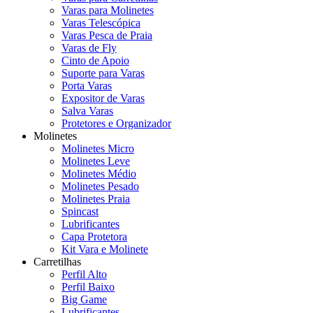
Varas para Molinetes
Varas Telescópica
Varas Pesca de Praia
Varas de Fly
Cinto de Apoio
Suporte para Varas
Porta Varas
Expositor de Varas
Salva Varas
Protetores e Organizador
Molinetes
Molinetes Micro
Molinetes Leve
Molinetes Médio
Molinetes Pesado
Molinetes Praia
Spincast
Lubrificantes
Capa Protetora
Kit Vara e Molinete
Carretilhas
Perfil Alto
Perfil Baixo
Big Game
Lubrificantes