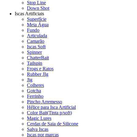
Stop Line
Down Shot
Iscas Artificiais
Superfície
Meia Água
Fundo
Articulada
Camarão
Iscas Soft
Spinner
ChatterBait
Tailspin
Frogs e Ratos
Rubber JIg
Jig
Colheres
Gotcha
Ferrinho
Pincho Arremesso
Hélice para Isca Artificial
Color Bait(Tinta p/soft)
Magic Lures
Cerdas de Saia de Silicone
Salva Iscas
Iscas por marcas