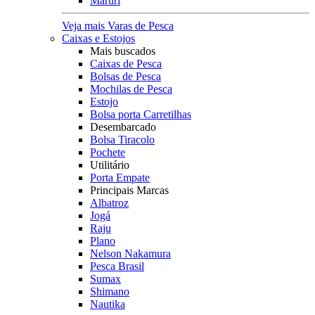
Maruri
Veja mais Varas de Pesca
Caixas e Estojos
Mais buscados
Caixas de Pesca
Bolsas de Pesca
Mochilas de Pesca
Estojo
Bolsa porta Carretilhas
Desembarcado
Bolsa Tiracolo
Pochete
Utilitário
Porta Empate
Principais Marcas
Albatroz
Jogá
Raju
Plano
Nelson Nakamura
Pesca Brasil
Sumax
Shimano
Nautika