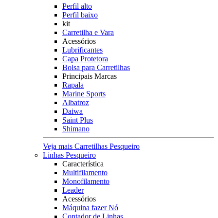
Perfil alto
Perfil baixo
kit
Carretilha e Vara
Acessórios
Lubrificantes
Capa Protetora
Bolsa para Carretilhas
Principais Marcas
Rapala
Marine Sports
Albatroz
Daiwa
Saint Plus
Shimano
Veja mais Carretilhas Pesqueiro
Linhas Pesqueiro
Característica
Multifilamento
Monofilamento
Leader
Acessórios
Máquina fazer Nó
Contador de Linhas