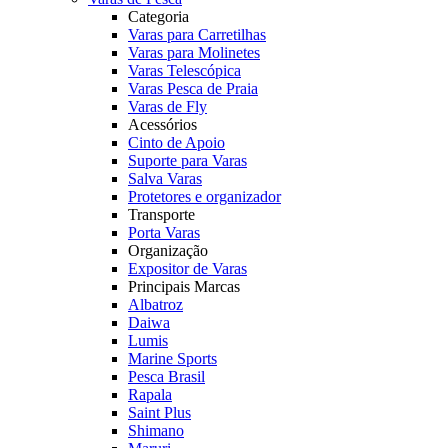
Categoria
Varas para Carretilhas
Varas para Molinetes
Varas Telescópica
Varas Pesca de Praia
Varas de Fly
Acessórios
Cinto de Apoio
Suporte para Varas
Salva Varas
Protetores e organizador
Transporte
Porta Varas
Organização
Expositor de Varas
Principais Marcas
Albatroz
Daiwa
Lumis
Marine Sports
Pesca Brasil
Rapala
Saint Plus
Shimano