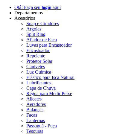
Olá! Faça seu
login
aqui
Departamentos
Acessórios
Snap e Giradores
Argolas
Split Ring
Afiador de Faca
Luvas para Encastoador
Encastoador
Repelente
Protetor Solar
Canivetes
Luz Química
Elástico para Isca Natural
Lubrificantes
Capa de Chuva
Régua para Medir Peixe
Alicates
Aeradores
Balanças
Facas
Lanternas
Passaguá - Puça
Tesouras