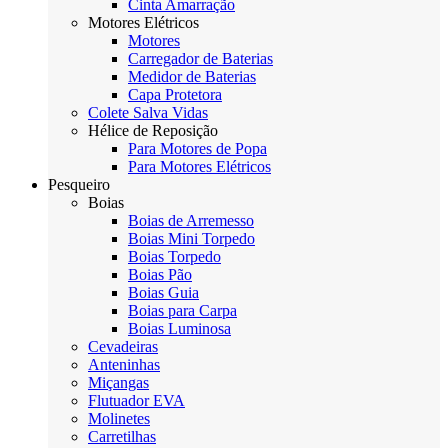
Cinta Amarração
Motores Elétricos
Motores
Carregador de Baterias
Medidor de Baterias
Capa Protetora
Colete Salva Vidas
Hélice de Reposição
Para Motores de Popa
Para Motores Elétricos
Pesqueiro
Boias
Boias de Arremesso
Boias Mini Torpedo
Boias Torpedo
Boias Pão
Boias Guia
Boias para Carpa
Boias Luminosa
Cevadeiras
Anteninhas
Miçangas
Flutuador EVA
Molinetes
Carretilhas