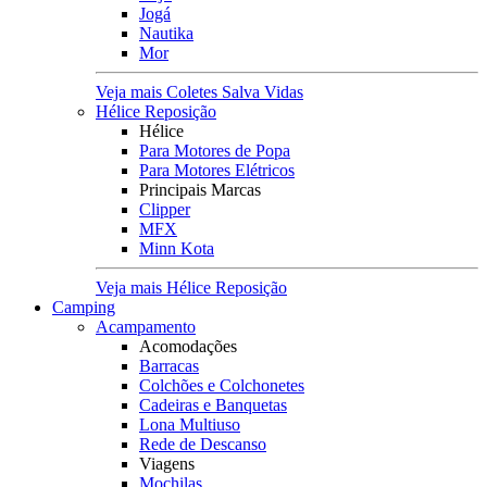
Jogá
Nautika
Mor
Veja mais Coletes Salva Vidas
Hélice Reposição
Hélice
Para Motores de Popa
Para Motores Elétricos
Principais Marcas
Clipper
MFX
Minn Kota
Veja mais Hélice Reposição
Camping
Acampamento
Acomodações
Barracas
Colchões e Colchonetes
Cadeiras e Banquetas
Lona Multiuso
Rede de Descanso
Viagens
Mochilas