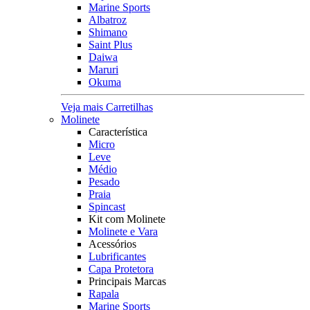
Marine Sports
Albatroz
Shimano
Saint Plus
Daiwa
Maruri
Okuma
Veja mais Carretilhas
Molinete
Característica
Micro
Leve
Médio
Pesado
Praia
Spincast
Kit com Molinete
Molinete e Vara
Acessórios
Lubrificantes
Capa Protetora
Principais Marcas
Rapala
Marine Sports