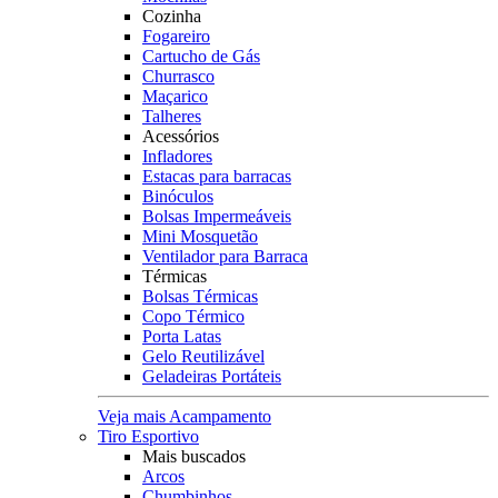
Cozinha
Fogareiro
Cartucho de Gás
Churrasco
Maçarico
Talheres
Acessórios
Infladores
Estacas para barracas
Binóculos
Bolsas Impermeáveis
Mini Mosquetão
Ventilador para Barraca
Térmicas
Bolsas Térmicas
Copo Térmico
Porta Latas
Gelo Reutilizável
Geladeiras Portáteis
Veja mais Acampamento
Tiro Esportivo
Mais buscados
Arcos
Chumbinhos