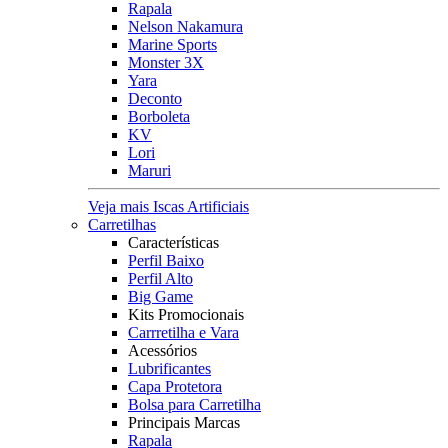
Rapala
Nelson Nakamura
Marine Sports
Monster 3X
Yara
Deconto
Borboleta
KV
Lori
Maruri
Veja mais Iscas Artificiais
Carretilhas
Características
Perfil Baixo
Perfil Alto
Big Game
Kits Promocionais
Carrretilha e Vara
Acessórios
Lubrificantes
Capa Protetora
Bolsa para Carretilha
Principais Marcas
Rapala