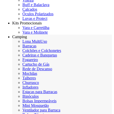
Viseira
Buff e Balaclava
Calçados
Óculos Polarizados
Luvas e Protect
Kits Promocionais
Vara e Carretilha
Vara e Molinete
Camping
Lona MultiUso
Barracas
Colchões e Colchonetes
Cadeiras e Banquetas
Fogareiro
Cartucho de Gás
Rede de Descanso
Mochilas
Talheres
Churrasco
Infladores
Estacas para Barracas
Binóculos
Bolsas Impermeáveis
Mini Mosquetão
Ventilador para Barraca