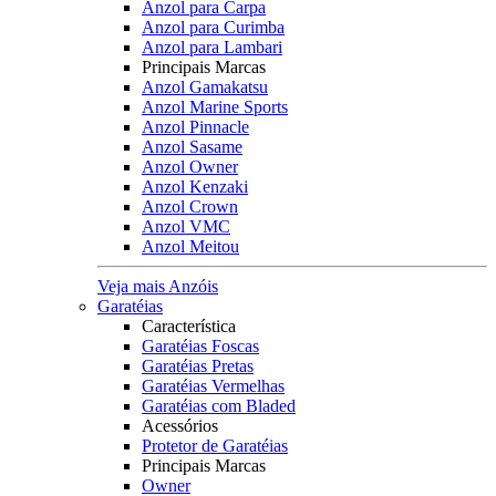
Anzol para Carpa
Anzol para Curimba
Anzol para Lambari
Principais Marcas
Anzol Gamakatsu
Anzol Marine Sports
Anzol Pinnacle
Anzol Sasame
Anzol Owner
Anzol Kenzaki
Anzol Crown
Anzol VMC
Anzol Meitou
Veja mais Anzóis
Garatéias
Característica
Garatéias Foscas
Garatéias Pretas
Garatéias Vermelhas
Garatéias com Bladed
Acessórios
Protetor de Garatéias
Principais Marcas
Owner