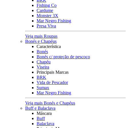
BRK
Fishing Co
Cardume
Monster 3X
Mar Negro Fishing
Presa Viva
Veja mais Roupas
Bonés e Chapéus
Característica
Bonés
Bonés c/ proteção de pescoço
Chapéu
Viseira
Principais Marcas
BRK
Vida de Pescador
Sumax
Mar Negro Fishing
Veja mais Bonés e Chapéus
Buff e Balaclava
Máscara
Buff
Balaclava