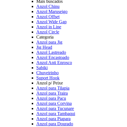
Mais buscados
Anzol Chinu
Anzol Maruseigo
Anzol Offset
Anzol Wide Gap
Anzol in Line
Anzol Circle
Categoria
Anzol para Jig
Jig Head
Anzol Lastreado
Anzol Encastoado
Anzol Anti Enrosco
Sabiki
Chuveirinho
Suport Hook
Anzol p/ Peixe
Anzol para Tilapia
Anzol para Traira
Anzol para Pacu
Anzol para Corvina
Anzol para Tucunare
Anzol para Tambaqui
Anzol para Piapara
Anzol para Dourado