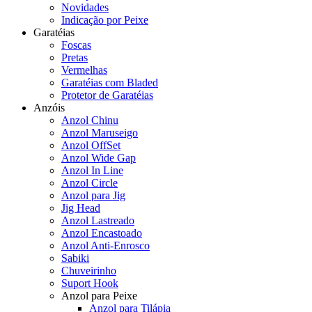
Novidades
Indicação por Peixe
Garatéias
Foscas
Pretas
Vermelhas
Garatéias com Bladed
Protetor de Garatéias
Anzóis
Anzol Chinu
Anzol Maruseigo
Anzol OffSet
Anzol Wide Gap
Anzol In Line
Anzol Circle
Anzol para Jig
Jig Head
Anzol Lastreado
Anzol Encastoado
Anzol Anti-Enrosco
Sabiki
Chuveirinho
Suport Hook
Anzol para Peixe
Anzol para Tilápia