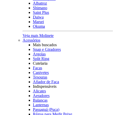
Albatroz
Shimano
Saint Plus
Daiwa
Maruri
Okuma
Veja mais Molinete
Acessórios
Mais buscados
Snap e Giradores
Argolas
Split Ring
Cutelaria
Facas
Canivetes
Tesouras
Afiador de Faca
Indispensáveis
Alicates
Aeradores
Balanças
Lanternas
Passaguá (Puça)
Régua para Medir Peixe