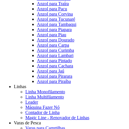
Anzol para Traíra
Anzol para Pacu
Anzol para Corvina
Anzol para Tucunaré
Anzol para Tambaqui
Anzol para Piapara
Anzol para Piau
Anzol para Dourado
Anzol para Carpa
Anzol para Curimba
Anzol para Lambari
Anzol para Pintado
Anzol para Cachara
Anzol para Jaú
Anzol para Pirarara
Anzol para Piraíba
Linhas
Linha Monofilamento
Linha Multifilamento
Leader
Máquina Fazer Nó
Contador de Linha
Magic Line - Renovador de Linhas
Varas de Pesca
Varas para Carretilhas