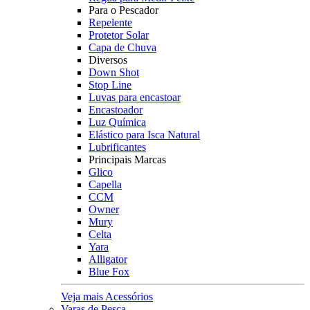
Para o Pescador
Repelente
Protetor Solar
Capa de Chuva
Diversos
Down Shot
Stop Line
Luvas para encastoar
Encastoador
Luz Química
Elástico para Isca Natural
Lubrificantes
Principais Marcas
Glico
Capella
CCM
Owner
Mury
Celta
Yara
Alligator
Blue Fox
Veja mais Acessórios
Varas de Pesca