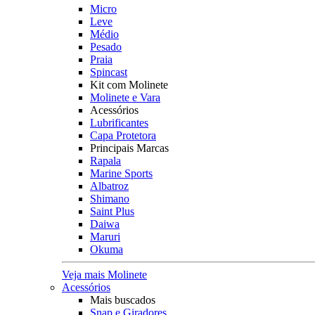
Micro
Leve
Médio
Pesado
Praia
Spincast
Kit com Molinete
Molinete e Vara
Acessórios
Lubrificantes
Capa Protetora
Principais Marcas
Rapala
Marine Sports
Albatroz
Shimano
Saint Plus
Daiwa
Maruri
Okuma
Veja mais Molinete
Acessórios
Mais buscados
Snap e Giradores