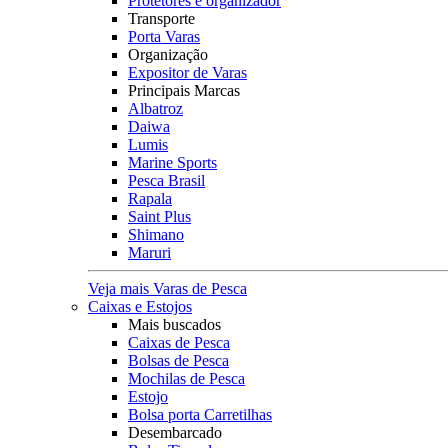
Protetores e organizador
Transporte
Porta Varas
Organização
Expositor de Varas
Principais Marcas
Albatroz
Daiwa
Lumis
Marine Sports
Pesca Brasil
Rapala
Saint Plus
Shimano
Maruri
Veja mais Varas de Pesca
Caixas e Estojos
Mais buscados
Caixas de Pesca
Bolsas de Pesca
Mochilas de Pesca
Estojo
Bolsa porta Carretilhas
Desembarcado