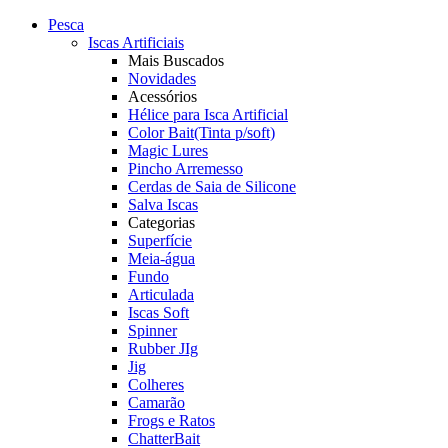
Pesca
Iscas Artificiais
Mais Buscados
Novidades
Acessórios
Hélice para Isca Artificial
Color Bait(Tinta p/soft)
Magic Lures
Pincho Arremesso
Cerdas de Saia de Silicone
Salva Iscas
Categorias
Superfície
Meia-água
Fundo
Articulada
Iscas Soft
Spinner
Rubber JIg
Jig
Colheres
Camarão
Frogs e Ratos
ChatterBait