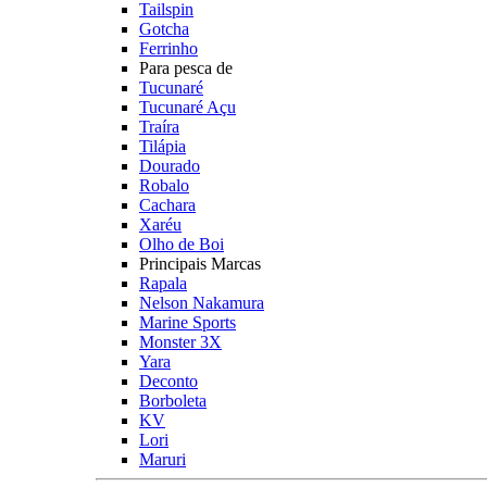
Tailspin
Gotcha
Ferrinho
Para pesca de
Tucunaré
Tucunaré Açu
Traíra
Tilápia
Dourado
Robalo
Cachara
Xaréu
Olho de Boi
Principais Marcas
Rapala
Nelson Nakamura
Marine Sports
Monster 3X
Yara
Deconto
Borboleta
KV
Lori
Maruri