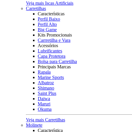
Veja mais Iscas Artificiais
Carretilhas
Características
Perfil Baixo
Perfil Alto
Big Game
Kits Promocionais
Carrretilha e Vara
Acessórios
Lubrificantes
Capa Protetora
Bolsa para Carretilha
Principais Marcas
Rapala
Marine Sports
Albatroz
Shimano
Saint Plus
Daiwa
Maruri
Okuma
Veja mais Carretilhas
Molinete
Característica