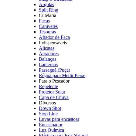
Argolas
Split Ring
Cutelaria
Facas
Canivetes
Tesouras
Afiador de Faca
Indispensáveis
Alicates
Aeradores
Balanças
Lanternas
Passaguá (Puça)
Régua para Medir Peixe
Para o Pescador
Repelente
Protetor Solar
Capa de Chuva
Diversos
Down Shot
Stop Line
Luvas para encastoar
Encastoador
Luz Química
Elástico para Isca Natural