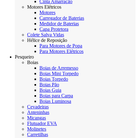
Cinta Amarração
Motores Elétricos
Motores
Carregador de Baterias
Medidor de Baterias
Capa Protetora
Colete Salva Vidas
Hélice de Reposição
Para Motores de Popa
Para Motores Elétricos
Pesqueiro
Boias
Boias de Arremesso
Boias Mini Torpedo
Boias Torpedo
Boias Pão
Boias Guia
Boias para Carpa
Boias Luminosa
Cevadeiras
Anteninhas
Miçangas
Flutuador EVA
Molinetes
Carretilhas