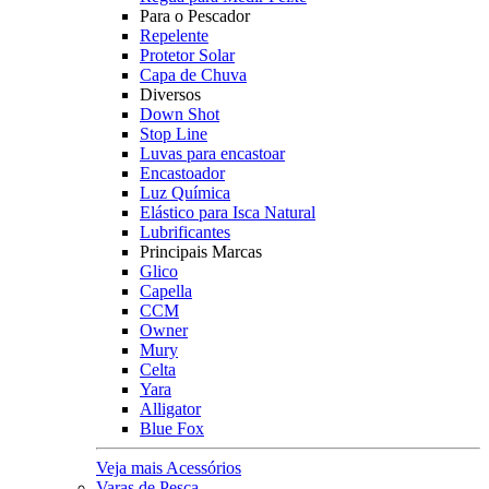
Para o Pescador
Repelente
Protetor Solar
Capa de Chuva
Diversos
Down Shot
Stop Line
Luvas para encastoar
Encastoador
Luz Química
Elástico para Isca Natural
Lubrificantes
Principais Marcas
Glico
Capella
CCM
Owner
Mury
Celta
Yara
Alligator
Blue Fox
Veja mais Acessórios
Varas de Pesca