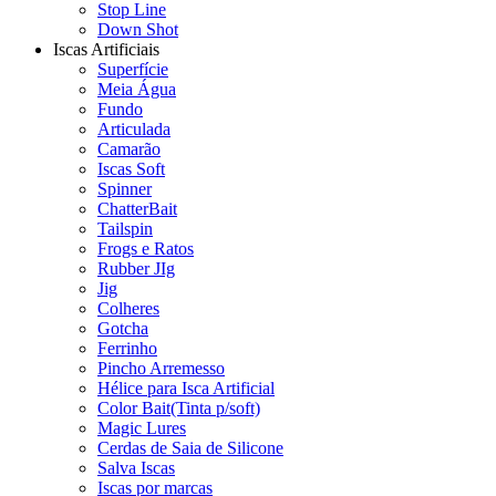
Stop Line
Down Shot
Iscas Artificiais
Superfície
Meia Água
Fundo
Articulada
Camarão
Iscas Soft
Spinner
ChatterBait
Tailspin
Frogs e Ratos
Rubber JIg
Jig
Colheres
Gotcha
Ferrinho
Pincho Arremesso
Hélice para Isca Artificial
Color Bait(Tinta p/soft)
Magic Lures
Cerdas de Saia de Silicone
Salva Iscas
Iscas por marcas