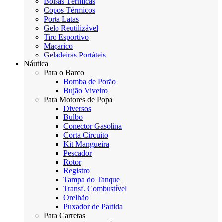
Bolsas Térmicas
Copos Térmicos
Porta Latas
Gelo Reutilizável
Tiro Esportivo
Maçarico
Geladeiras Portáteis
Náutica
Para o Barco
Bomba de Porão
Bujão Viveiro
Para Motores de Popa
Diversos
Bulbo
Conector Gasolina
Corta Circuito
Kit Mangueira
Pescador
Rotor
Registro
Tampa do Tanque
Transf. Combustível
Orelhão
Puxador de Partida
Para Carretas