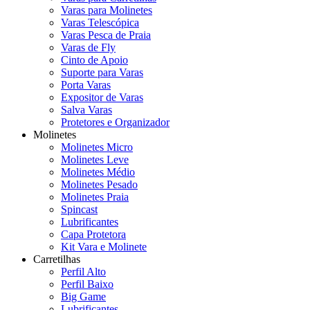
Varas para Molinetes
Varas Telescópica
Varas Pesca de Praia
Varas de Fly
Cinto de Apoio
Suporte para Varas
Porta Varas
Expositor de Varas
Salva Varas
Protetores e Organizador
Molinetes
Molinetes Micro
Molinetes Leve
Molinetes Médio
Molinetes Pesado
Molinetes Praia
Spincast
Lubrificantes
Capa Protetora
Kit Vara e Molinete
Carretilhas
Perfil Alto
Perfil Baixo
Big Game
Lubrificantes