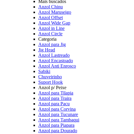
Mais buscados
Anzol Chinu
Anzol Maruseigo
Anzol Offset
Anzol Wide Gap
Anzol in Line
Anzol Circle
Categoria
Anzol para Jig
Jig Head
Anzol Lastreado
Anzol Encastoado
Anzol Anti Enrosco
Sabiki
Chuveirinho
Suport Hook
Anzol p/ Peixe
Anzol para Tilapia
Anzol para Traira
Anzol para Pacu
Anzol para Corvina
Anzol para Tucunare
Anzol para Tambaqui
Anzol para Piapara
Anzol para Dourado