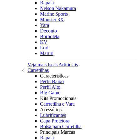
Rapala
Nelson Nakamura
Marine Sports
Monster 3X
Yara
Deconto
Borboleta
KV
Lori
Maruri
Veja mais Iscas Artificiais
Carretilhas
Características
Perfil Baixo
Perfil Alto
Big Game
Kits Promocionais
Carrretilha e Vara
Acessórios
Lubrificantes
Capa Protetora
Bolsa para Carretilha
Principais Marcas
Rapala