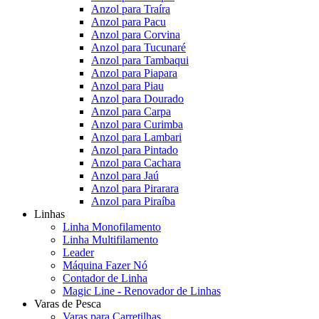
Anzol para Traíra
Anzol para Pacu
Anzol para Corvina
Anzol para Tucunaré
Anzol para Tambaqui
Anzol para Piapara
Anzol para Piau
Anzol para Dourado
Anzol para Carpa
Anzol para Curimba
Anzol para Lambari
Anzol para Pintado
Anzol para Cachara
Anzol para Jaú
Anzol para Pirarara
Anzol para Piraíba
Linhas
Linha Monofilamento
Linha Multifilamento
Leader
Máquina Fazer Nó
Contador de Linha
Magic Line - Renovador de Linhas
Varas de Pesca
Varas para Carretilhas