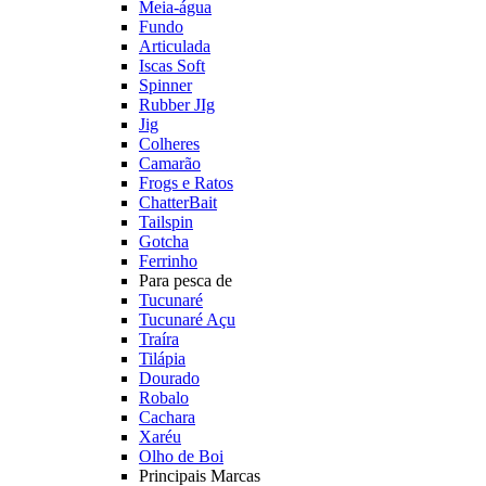
Meia-água
Fundo
Articulada
Iscas Soft
Spinner
Rubber JIg
Jig
Colheres
Camarão
Frogs e Ratos
ChatterBait
Tailspin
Gotcha
Ferrinho
Para pesca de
Tucunaré
Tucunaré Açu
Traíra
Tilápia
Dourado
Robalo
Cachara
Xaréu
Olho de Boi
Principais Marcas