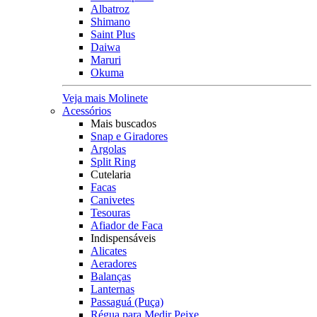
Albatroz
Shimano
Saint Plus
Daiwa
Maruri
Okuma
Veja mais Molinete
Acessórios
Mais buscados
Snap e Giradores
Argolas
Split Ring
Cutelaria
Facas
Canivetes
Tesouras
Afiador de Faca
Indispensáveis
Alicates
Aeradores
Balanças
Lanternas
Passaguá (Puça)
Régua para Medir Peixe