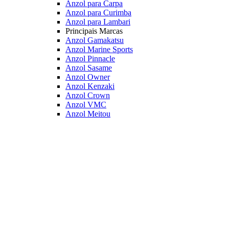
Anzol para Carpa
Anzol para Curimba
Anzol para Lambari
Principais Marcas
Anzol Gamakatsu
Anzol Marine Sports
Anzol Pinnacle
Anzol Sasame
Anzol Owner
Anzol Kenzaki
Anzol Crown
Anzol VMC
Anzol Meitou
Veja mais Anzóis
Garatéias
Característica
Garatéias Foscas
Garatéias Pretas
Garatéias Vermelhas
Garatéias com Bladed
Acessórios
Protetor de Garatéias
Principais Marcas
Owner