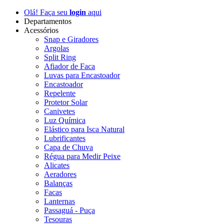
Olá! Faça seu
login
aqui
Departamentos
Acessórios
Snap e Giradores
Argolas
Split Ring
Afiador de Faca
Luvas para Encastoador
Encastoador
Repelente
Protetor Solar
Canivetes
Luz Química
Elástico para Isca Natural
Lubrificantes
Capa de Chuva
Régua para Medir Peixe
Alicates
Aeradores
Balanças
Facas
Lanternas
Passaguá - Puça
Tesouras