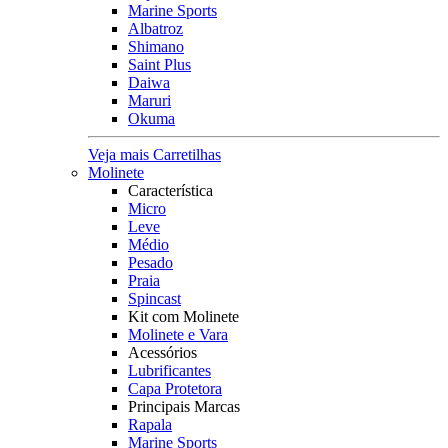
Marine Sports
Albatroz
Shimano
Saint Plus
Daiwa
Maruri
Okuma
Veja mais Carretilhas
Molinete
Característica
Micro
Leve
Médio
Pesado
Praia
Spincast
Kit com Molinete
Molinete e Vara
Acessórios
Lubrificantes
Capa Protetora
Principais Marcas
Rapala
Marine Sports