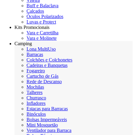
Viseira
Buff e Balaclava
Calçados
Óculos Polarizados
Luvas e Protect
Kits Promocionais
Vara e Carretilha
Vara e Molinete
Camping
Lona MultiUso
Barracas
Colchões e Colchonetes
Cadeiras e Banquetas
Fogareiro
Cartucho de Gás
Rede de Descanso
Mochilas
Talheres
Churrasco
Infladores
Estacas para Barracas
Binóculos
Bolsas Impermeáveis
Mini Mosquetão
Ventilador para Barraca