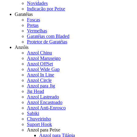
Novidades
Indicação por Peixe
Garatéias
Foscas
Pretas
Vermelhas
Garatéias com Bladed
Protetor de Garatéias
Anzóis
Anzol Chinu
Anzol Maruseigo
Anzol OffSet
Anzol Wide Gap
Anzol In Line
Anzol Circle
Anzol para Jig
Jig Head
Anzol Lastreado
Anzol Encastoado
Anzol Anti-Enrosco
Sabiki
Chuveirinho
Suport Hook
Anzol para Peixe
Anzol para Tilápia